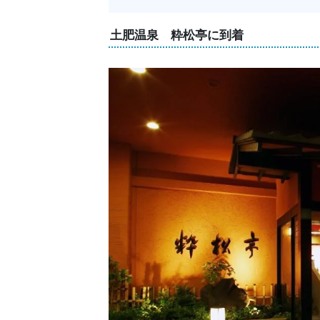
土肥温泉 粋松亭に到着