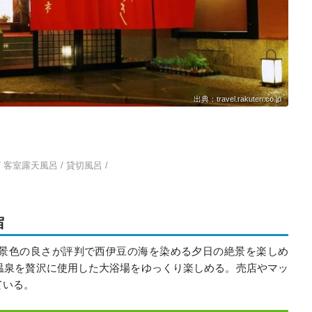
出典：travel.rakuten.co.jp
/ 客室露天風呂 / 貸切風呂 /
宿
景色の良さが評判で西伊豆の海を染める夕日の絶景を楽しめ
温泉を贅沢に使用した大浴場をゆっくり楽しめる。売店やマッ
ている。