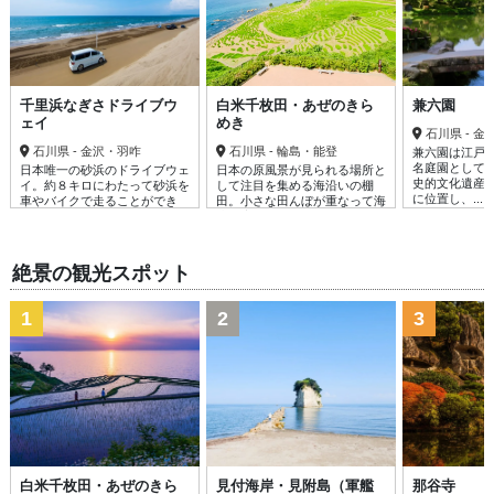
千里浜なぎさドライブウ
白米千枚田・あぜのきら
兼六園
ェイ
めき
石川県 - 
石川県 - 金沢・羽咋
石川県 - 輪島・能登
兼六園は江戸
名庭園として
日本唯一の砂浜のドライブウェ
日本の原風景が見られる場所と
史的文化遺産
イ。約８キロにわたって砂浜を
して注目を集める海沿いの棚
に位置し、......
車やバイクで走ることができ
田。小さな田んぼが重なって海
る。海のぎり......
岸に広がる姿......
絶景の観光スポット
1
2
3
白米千枚田・あぜのきら
見付海岸・見附島（軍艦
那谷寺