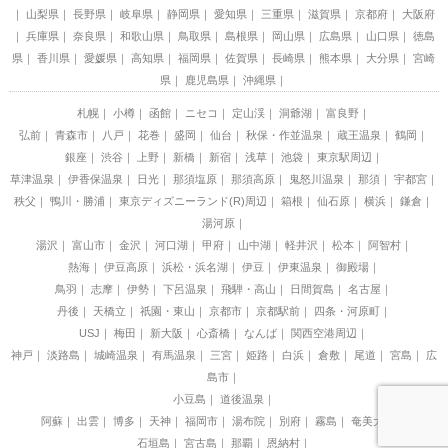
山梨県
長野県
岐阜県
静岡県
愛知県
三重県
滋賀県
京都府
大阪府
兵庫県
奈良県
和歌山県
鳥取県
島根県
岡山県
広島県
山口県
徳島
県
香川県
愛媛県
高知県
福岡県
佐賀県
長崎県
熊本県
大分県
宮崎
県
鹿児島県
沖縄県
札幌
小樽
函館
ニセコ
定山渓
洞爺湖
富良野
弘前
青森市
八戸
花巻
盛岡
仙台
秋保・作並温泉
蔵王温泉
鶴岡
銀座
渋谷
上野
新橋
新宿
浅草
池袋
東京駅周辺
草津温泉
伊香保温泉
日光
那須塩原
那須高原
鬼怒川温泉
那須
宇都宮
秩父
鴨川・勝浦
東京ディズニーランド(R)周辺
箱根
仙石原
横浜
鎌倉
湯河原
湯沢
富山市
金沢
河口湖
甲府
山中湖
軽井沢
松本
阿智村
熱海
伊豆高原
浜松・浜名湖
伊豆
伊東温泉
御殿場
鳥羽
志摩
伊勢
下呂温泉
飛騨・高山
日間賀島
名古屋
丹後
天橋立
祇園・東山
京都市
京都駅前
四条・河原町
USJ
梅田
新大阪
心斎橋
なんば
関西空港周辺
神戸
淡路島
城崎温泉
有馬温泉
三宮
姫路
白浜
倉敷
尾道
宮島
広
島市
小豆島
道後温泉
阿蘇
出雲
博多
天神
福岡市
湯布院
別府
霧島
奄美大島
石垣島
宮古島
那覇
恩納村