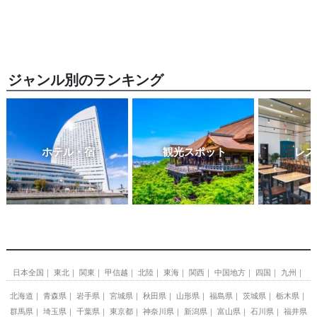
ジャンル別のランキング
ホテル・宿
観光スポット
レス
日本全国
東北
関東
甲信越
北陸
東海
関西
中国地方
四国
九州
北海道
青森県
岩手県
宮城県
秋田県
山形県
福島県
茨城県
栃木県
群馬県
埼玉県
千葉県
東京都
神奈川県
新潟県
富山県
石川県
福井県