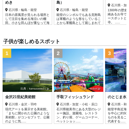
めき
島）
石川県 - 
石川県 - 輪島・能登
石川県 - 輪島・能登
1300年の歴
緒あるお寺で
日本の原風景が見られる場所と
能登のシンボルでもある見附島
ースポットと
して注目を集める海沿いの棚
は軍艦のような形をしているこ
寺。 ......
田。小さな田んぼが重なって海
とから軍艦島として親しまれて
岸に広がる姿......
いる。見附......
子供が楽しめるスポット
1
2
3
出典：kanazawa21.jp
出典：tedori.jp
出
金沢21世紀美術館
手取フィッシュランド
のとじま水
石川県 - 金沢・羽咋
石川県 - 加賀・小松・辰口
石川県 - 
現代アートを展示する美術館。
石川県能美市にある大型のレジ
能登半島近海
「まちに開かれた公園のような
ャー施設。遊園地、レストラ
を中心に約50
美術館」がコンセプトで、公園
ン、釣り堀、ゲームコーナー、
ものを見るこ
のように気......
ペットショッ......
代表する......