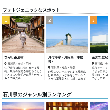
フォトジェニックなスポット
1
2
3
出典：
ひがし茶屋街
見付海岸・見附島（軍艦
金沢21世紀
島）
石川県 - 金沢・羽咋
石川県 - 
石川県 - 輪島・能登
江戸時代初期に造られた茶屋
現代アートを
街。加賀の歴史を感じることが
「まちに開か
能登のシンボルでもある見附島
できる古い街並みは国内外から
美術館」がコ
は軍艦のような形をしているこ
多くの観光客......
のように気......
とから軍艦島として親しまれて
いる。見附......
石川県のジャンル別ランキング