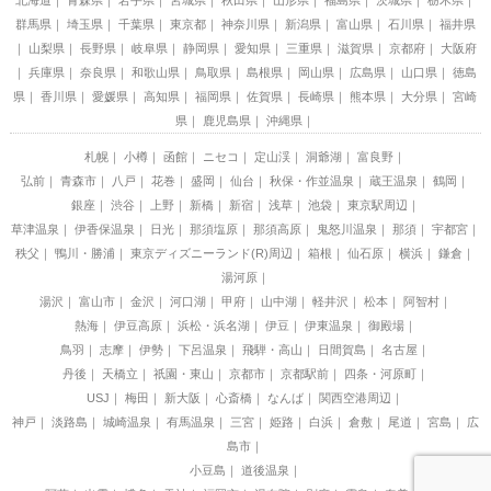
北海道
青森県
岩手県
宮城県
秋田県
山形県
福島県
茨城県
栃木県
群馬県
埼玉県
千葉県
東京都
神奈川県
新潟県
富山県
石川県
福井県
山梨県
長野県
岐阜県
静岡県
愛知県
三重県
滋賀県
京都府
大阪府
兵庫県
奈良県
和歌山県
鳥取県
島根県
岡山県
広島県
山口県
徳島
県
香川県
愛媛県
高知県
福岡県
佐賀県
長崎県
熊本県
大分県
宮崎
県
鹿児島県
沖縄県
札幌
小樽
函館
ニセコ
定山渓
洞爺湖
富良野
弘前
青森市
八戸
花巻
盛岡
仙台
秋保・作並温泉
蔵王温泉
鶴岡
銀座
渋谷
上野
新橋
新宿
浅草
池袋
東京駅周辺
草津温泉
伊香保温泉
日光
那須塩原
那須高原
鬼怒川温泉
那須
宇都宮
秩父
鴨川・勝浦
東京ディズニーランド(R)周辺
箱根
仙石原
横浜
鎌倉
湯河原
湯沢
富山市
金沢
河口湖
甲府
山中湖
軽井沢
松本
阿智村
熱海
伊豆高原
浜松・浜名湖
伊豆
伊東温泉
御殿場
鳥羽
志摩
伊勢
下呂温泉
飛騨・高山
日間賀島
名古屋
丹後
天橋立
祇園・東山
京都市
京都駅前
四条・河原町
USJ
梅田
新大阪
心斎橋
なんば
関西空港周辺
神戸
淡路島
城崎温泉
有馬温泉
三宮
姫路
白浜
倉敷
尾道
宮島
広
島市
小豆島
道後温泉