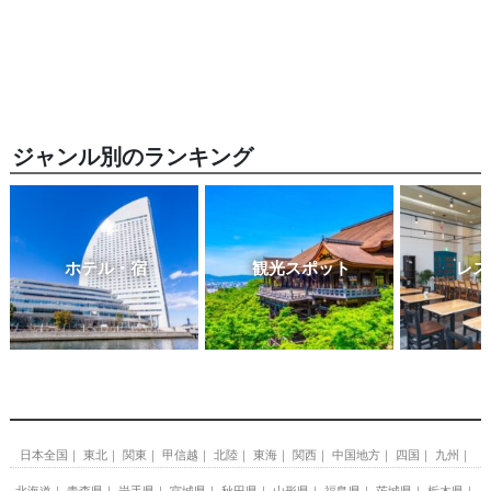
ジャンル別のランキング
ホテル・宿
観光スポット
レス
日本全国
東北
関東
甲信越
北陸
東海
関西
中国地方
四国
九州