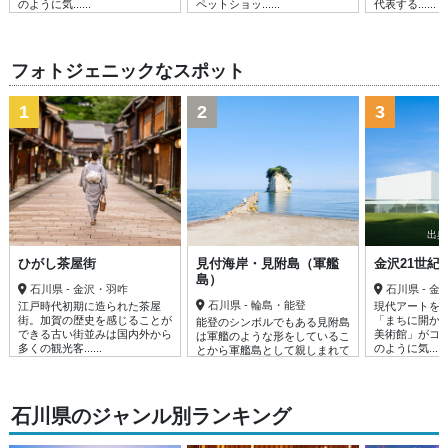
のように気......
ペットショッ......
代表する......
フォトジェニックなスポット
1
2
3
出典：
ひがし茶屋街
見付海岸・見附島（軍艦
金沢21世紀
島）
石川県 - 金沢・羽咋
石川県 - 
石川県 - 輪島・能登
江戸時代初期に造られた茶屋
現代アートを
街。加賀の歴史を感じることが
「まちに開か
能登のシンボルでもある見附島
できる古い街並みは国内外から
美術館」がコ
は軍艦のような形をしているこ
多くの観光客......
のように気......
とから軍艦島として親しまれて
いる。見附......
石川県のジャンル別ランキング