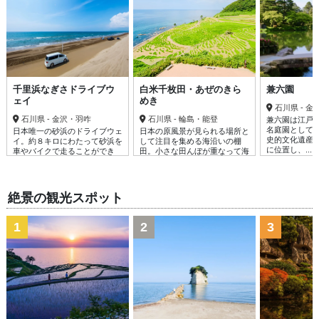
千里浜なぎさドライブウ
白米千枚田・あぜのきら
兼六園
ェイ
めき
石川県 - 
石川県 - 金沢・羽咋
石川県 - 輪島・能登
兼六園は江戸
名庭園として
日本唯一の砂浜のドライブウェ
日本の原風景が見られる場所と
史的文化遺産
イ。約８キロにわたって砂浜を
して注目を集める海沿いの棚
に位置し、......
車やバイクで走ることができ
田。小さな田んぼが重なって海
る。海のぎり......
岸に広がる姿......
絶景の観光スポット
1
2
3