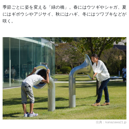
季節ごとに姿を変える「緑の橋」。春にはウツギやシャガ、夏
にはギボウシやアジサイ、秋にはハギ、冬にはツワブキなどが
咲く。
出典：kanazawa21.jp