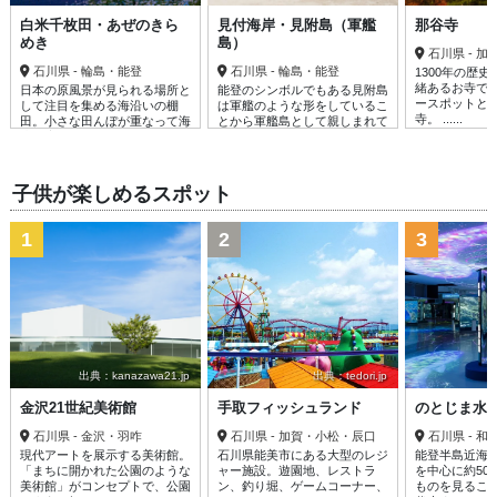
白米千枚田・あぜのきら
見付海岸・見附島（軍艦
那谷寺
めき
島）
石川県 - 
石川県 - 輪島・能登
石川県 - 輪島・能登
1300年の歴
緒あるお寺で
日本の原風景が見られる場所と
能登のシンボルでもある見附島
ースポットと
して注目を集める海沿いの棚
は軍艦のような形をしているこ
寺。 ......
田。小さな田んぼが重なって海
とから軍艦島として親しまれて
岸に広がる姿......
いる。見附......
子供が楽しめるスポット
1
2
3
出典：kanazawa21.jp
出典：tedori.jp
出
金沢21世紀美術館
手取フィッシュランド
のとじま水
石川県 - 金沢・羽咋
石川県 - 加賀・小松・辰口
石川県 - 
現代アートを展示する美術館。
石川県能美市にある大型のレジ
能登半島近海
「まちに開かれた公園のような
ャー施設。遊園地、レストラ
を中心に約50
美術館」がコンセプトで、公園
ン、釣り堀、ゲームコーナー、
ものを見るこ