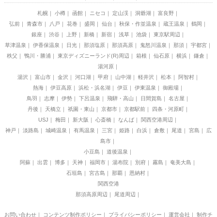
札幌
小樽
函館
ニセコ
定山渓
洞爺湖
富良野
弘前
青森市
八戸
花巻
盛岡
仙台
秋保・作並温泉
蔵王温泉
鶴岡
銀座
渋谷
上野
新橋
新宿
浅草
池袋
東京駅周辺
草津温泉
伊香保温泉
日光
那須塩原
那須高原
鬼怒川温泉
那須
宇都宮
秩父
鴨川・勝浦
東京ディズニーランド(R)周辺
箱根
仙石原
横浜
鎌倉
湯河原
湯沢
富山市
金沢
河口湖
甲府
山中湖
軽井沢
松本
阿智村
熱海
伊豆高原
浜松・浜名湖
伊豆
伊東温泉
御殿場
鳥羽
志摩
伊勢
下呂温泉
飛騨・高山
日間賀島
名古屋
丹後
天橋立
祇園・東山
京都市
京都駅前
四条・河原町
USJ
梅田
新大阪
心斎橋
なんば
関西空港周辺
神戸
淡路島
城崎温泉
有馬温泉
三宮
姫路
白浜
倉敷
尾道
宮島
広
島市
小豆島
道後温泉
阿蘇
出雲
博多
天神
福岡市
湯布院
別府
霧島
奄美大島
石垣島
宮古島
那覇
恩納村
関西空港
那須高原周辺
尾道周辺
お問い合わせ
｜
コンテンツ制作ポリシー
｜
プライバシーポリシー
｜
運営会社
｜
制作チ