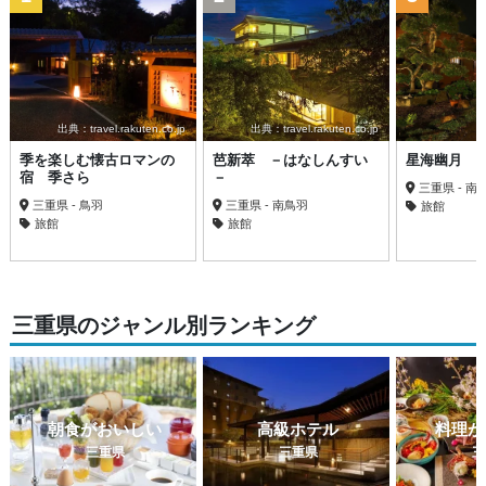
出典：travel.rakuten.co.jp
出典：travel.rakuten.co.jp
季を楽しむ懐古ロマンの
芭新萃 －はなしんすい
星海幽月 
宿 季さら
－
三重県 - 南
三重県 - 鳥羽
三重県 - 南鳥羽
旅館
旅館
旅館
三重県のジャンル別ランキング
朝食がおいしい
高級ホテル
料理が
三重県
三重県
三