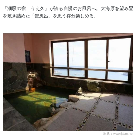
「潮騒の宿 うえ久」が誇る自慢のお風呂へ。大海原を望み畳
を敷き詰めた「畳風呂」を思う存分楽しめる。
出典：www.jalan.net