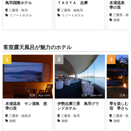
鳥羽国際ホテル
ＴＡＯＹＡ 志摩
本浦温泉 
季の里
三重県 - 鳥羽
三重県 - 南鳥羽
三重県 - 南
リゾートホテル
リゾートホテル
旅館
客室露天風呂が魅力のホテル
1
2
3
出典：ikyu.com
出典：jalan.net
出典：trav
本浦温泉 サン浦島 悠
伊勢志摩三景 鳥羽グラ
季を楽しむ
季の里
ンドホテル
宿 季さら
三重県 - 南鳥羽
三重県 - 鳥羽
三重県 - 鳥
旅館
旅館
旅館