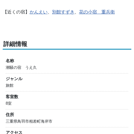
【近くの宿】
かんえい
、
別館すずき
、
花の小宿 重兵衛
詳細情報
名称
潮騒の宿 うえ久
ジャンル
旅館
客室数
8室
住所
三重県鳥羽市相差町海岸市
アクセス