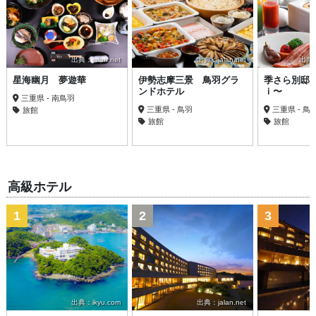
出典：jalan.net
出典：jalan.net
出典：t
星海幽月 夢遊華
伊勢志摩三景 鳥羽グラ
季さら別邸
ンドホテル
ｉ〜
三重県 - 南鳥羽
三重県 - 鳥羽
三重県 - 鳥
旅館
旅館
旅館
高級ホテル
1
2
3
出典：ikyu.com
出典：jalan.net