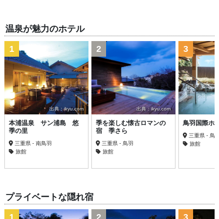
温泉が魅力のホテル
1
2
3
出典：ikyu.com
出典：ikyu.com
本浦温泉 サン浦島 悠
季を楽しむ懐古ロマンの
鳥羽国際ホ
季の里
宿 季さら
三重県 - 鳥
三重県 - 南鳥羽
三重県 - 鳥羽
旅館
旅館
旅館
プライベートな隠れ宿
1
2
3