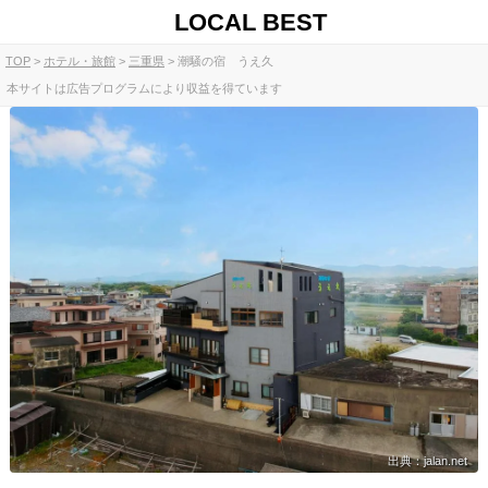
LOCAL BEST
TOP
ホテル・旅館
三重県
潮騒の宿 うえ久
本サイトは広告プログラムにより収益を得ています
出典：jalan.net