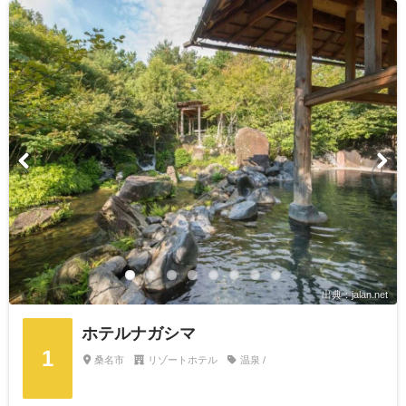
出典：jalan.net
ホテルナガシマ
1
桑名市
リゾートホテル
温泉 /