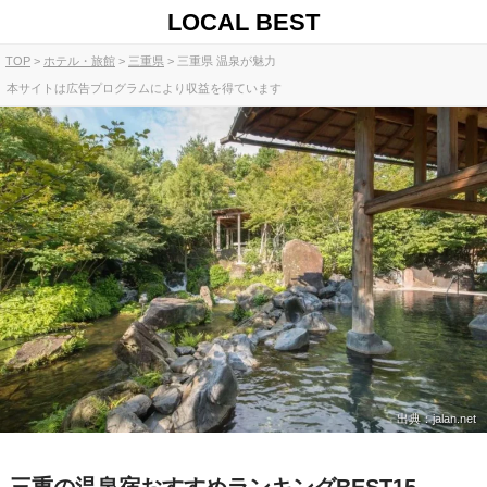
LOCAL BEST
TOP
ホテル・旅館
三重県
三重県 温泉が魅力
本サイトは広告プログラムにより収益を得ています
出典：jalan.net