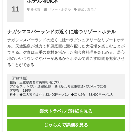
ホテル花水木
11
桑名市
リゾートホテル
高級 / 温泉 /
ナガシマスパーランドの近くに建つリゾートホテル
ナガシマスパーランドの近くに建つラグジュアリーなリゾートホテ
ル。天然温泉が魅力で和風庭園に瀧を配した大浴場を楽しむことが
できる。夕食は三重の食材を活かした和会席料理を楽しめる。居心
地のいいラウンジやバーがあるからホテルで過ごす時間を充実させ
ることができる。
【詳細情報】
住所：三重県桑名市長島町浦安333
アクセス： [バス・送迎]近鉄 桑名駅より三重交通バス利用で20分
客室数：116室
料金：◆二人素泊まり：33,400円〜／1人 ◆二人2食：33,400円〜／1人
楽天トラベルで詳細を見る
じゃらんで詳細を見る