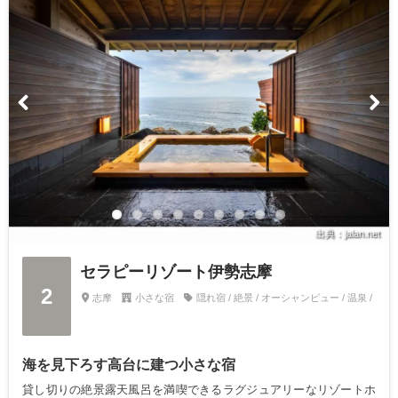
出典：jalan.net
セラピーリゾート伊勢志摩
2
志摩
小さな宿
隠れ宿 / 絶景 / オーシャンビュー / 温泉 /
海を見下ろす高台に建つ小さな宿
貸し切りの絶景露天風呂を満喫できるラグジュアリーなリゾートホ