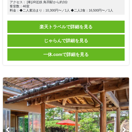
アクセス： [車]JR近鉄 鳥羽駅から約3分
客室数：46室
料金：◆二人素泊まり：10,300円〜／1人 ◆二人2食：16,500円〜／1人
楽天トラベルで詳細を見る
じゃらんで詳細を見る
一休.comで詳細を見る