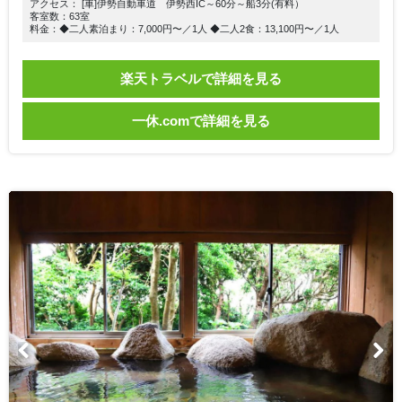
アクセス： [車]伊勢自動車道 伊勢西IC～60分～船3分(有料）
客室数：63室
料金：◆二人素泊まり：7,000円〜／1人 ◆二人2食：13,100円〜／1人
楽天トラベルで詳細を見る
一休.comで詳細を見る