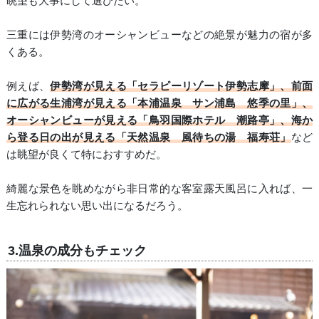
眺望も大事にして選びたい。
三重には伊勢湾のオーシャンビューなどの絶景が魅力の宿が多
くある。
例えば、
伊勢湾が見える「セラピーリゾート伊勢志摩」、前面
に広がる生浦湾が見える「本浦温泉 サン浦島 悠季の里」、
オーシャンビューが見える「鳥羽国際ホテル 潮路亭」、海か
ら登る日の出が見える「天然温泉 風待ちの湯 福寿荘」
など
は眺望が良くて特におすすめだ。
綺麗な景色を眺めながら非日常的な客室露天風呂に入れば、一
生忘れられない思い出になるだろう。
3.温泉の成分もチェック