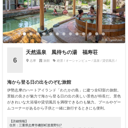
出典：jalan.net
天然温泉 風待ちの湯 福寿荘
6
志摩
旅館
絶景 / オーシャンビュー / 温泉 / 貸切風呂 /
海から登る日の出をのぞむ旅館
伊勢志摩のハートアイランド「わたかの島」に建つ全63室の旅館。
景観の良さが魅力で海から登る日の出の美しい景色が特長だ。景色
がきれいな大浴場や貸切風呂を満喫できるのも魅力。プールやゲー
ムコーナーがあるから子供と一緒に旅行するときにも便利。
【詳細情報】
住所：三重県志摩市磯部町渡鹿野517