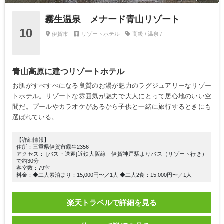
霧生温泉 メナード青山リゾート
10
伊賀市
リゾートホテル
高級 / 温泉 /
青山高原に建つリゾートホテル
お肌がすべすべになる良質のお湯が魅力のラグジュアリーなリゾー
トホテル。リゾートな雰囲気が魅力で大人にとって居心地のいい空
間だ。プールやカラオケがあるから子供と一緒に旅行するときにも
選ばれている。
【詳細情報】
住所：三重県伊賀市霧生2356
アクセス： [バス・送迎]近鉄大阪線 伊賀神戸駅よりバス（リゾート行き）
で約30分
客室数：79室
料金：◆二人素泊まり：15,000円〜／1人 ◆二人2食：15,000円〜／1人
楽天トラベルで詳細を見る