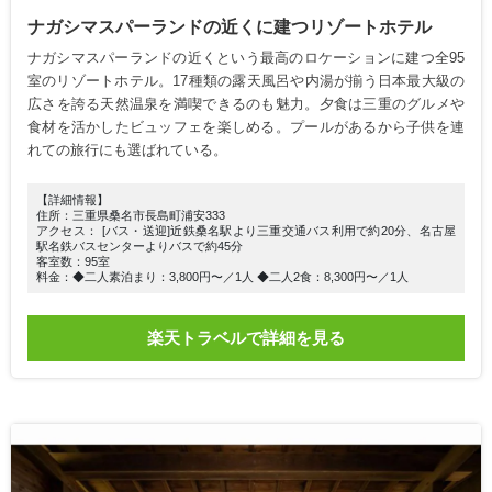
ナガシマスパーランドの近くに建つリゾートホテル
ナガシマスパーランドの近くという最高のロケーションに建つ全95
室のリゾートホテル。17種類の露天風呂や内湯が揃う日本最大級の
広さを誇る天然温泉を満喫できるのも魅力。夕食は三重のグルメや
食材を活かしたビュッフェを楽しめる。プールがあるから子供を連
れての旅行にも選ばれている。
【詳細情報】
住所：三重県桑名市長島町浦安333
アクセス： [バス・送迎]近鉄桑名駅より三重交通バス利用で約20分、名古屋
駅名鉄バスセンターよりバスで約45分
客室数：95室
料金：◆二人素泊まり：3,800円〜／1人 ◆二人2食：8,300円〜／1人
楽天トラベルで詳細を見る