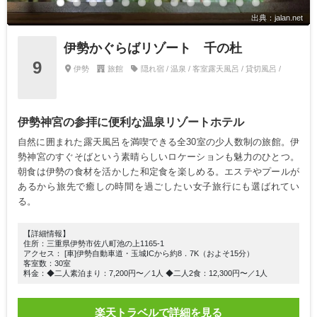
出典：jalan.net
伊勢かぐらばリゾート 千の杜
9
伊勢
旅館
隠れ宿 / 温泉 / 客室露天風呂 / 貸切風呂 /
伊勢神宮の参拝に便利な温泉リゾートホテル
自然に囲まれた露天風呂を満喫できる全30室の少人数制の旅館。伊
勢神宮のすぐそばという素晴らしいロケーションも魅力のひとつ。
朝食は伊勢の食材を活かした和定食を楽しめる。エステやプールが
あるから旅先で癒しの時間を過ごしたい女子旅行にも選ばれてい
る。
【詳細情報】
住所：三重県伊勢市佐八町池の上1165-1
アクセス： [車]伊勢自動車道・玉城ICから約8．7K（およそ15分）
客室数：30室
料金：◆二人素泊まり：7,200円〜／1人 ◆二人2食：12,300円〜／1人
楽天トラベルで詳細を見る