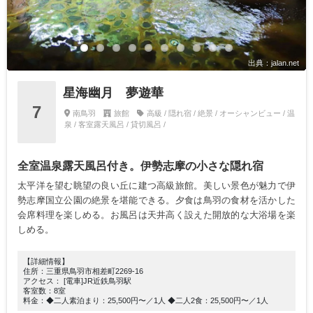
出典：jalan.net
星海幽月 夢遊華
7
南鳥羽
旅館
高級 / 隠れ宿 / 絶景 / オーシャンビュー / 温
泉 / 客室露天風呂 / 貸切風呂 /
全室温泉露天風呂付き。伊勢志摩の小さな隠れ宿
太平洋を望む眺望の良い丘に建つ高級旅館。美しい景色が魅力で伊
勢志摩国立公園の絶景を堪能できる。夕食は鳥羽の食材を活かした
会席料理を楽しめる。お風呂は天井高く設えた開放的な大浴場を楽
しめる。
【詳細情報】
住所：三重県鳥羽市相差町2269-16
アクセス： [電車]JR近鉄鳥羽駅
客室数：8室
料金：◆二人素泊まり：25,500円〜／1人 ◆二人2食：25,500円〜／1人