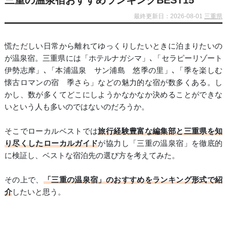
三重の温泉宿おすすめランキングBEST15
最終更新日：2026-08-01
三重県
慌ただしい日常から離れてゆっくりしたいときに泊まりたいの
が温泉宿。三重県には「ホテルナガシマ」､「セラピーリゾート
伊勢志摩」､「本浦温泉 サン浦島 悠季の里」､「季を楽しむ
懐古ロマンの宿 季さら」などの魅力的な宿が数多くある。し
かし、数が多くてどこにしようかなかなか決めることができな
いという人も多いのではないのだろうか。
そこでローカルベストでは
旅行経験豊富な編集部と三重県を知
り尽くしたローカルガイド
が協力し「三重の温泉宿」を徹底的
に検証し、ベストな宿泊先の選び方を考えてみた。
その上で、
「三重の温泉宿」のおすすめをランキング形式で紹
介
したいと思う。