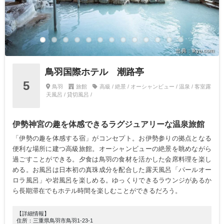
出典：ikyu.com
鳥羽国際ホテル 潮路亭
5
鳥羽
旅館
高級 / 絶景 / オーシャンビュー / 温泉 / 客室露
天風呂 / 貸切風呂 /
伊勢神宮の趣を体感できるラグジュアリーな温泉旅館
「伊勢の趣を体感する宿」がコンセプト。お伊勢参りの拠点となる
便利な場所に建つ高級旅館。オーシャンビューの絶景を眺めながら
過ごすことができる。夕食は鳥羽の食材を活かした会席料理を楽し
める。お風呂は日本初の真珠成分を配合した露天風呂「パールオー
ロラ風呂」や岩風呂を楽しめる。ゆっくりできるラウンジがあるか
ら長期滞在でもホテル時間を楽しむことができるだろう。
【詳細情報】
住所：三重県鳥羽市鳥羽1-23-1