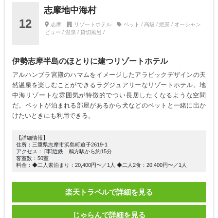
志摩地中海村
12
志摩
リゾートホテル
ペット / 高級 / 絶景 / オーシャン
ビュー / 温泉 / 貸切風呂 /
伊勢志摩半島のほとりに建つリゾートホテル
アルハンブラ宮殿のハマムをイメージしたアラビックデザインの天
然温泉を楽しむことができるラグジュアリーなリゾートホテル。地
中海リゾートな雰囲気が特徴的でつい長居したくなるような空間
だ。ペットが泊まれる部屋があるから犬などのペットと一緒に出か
けたいときにも利用できる。
【詳細情報】
住所：三重県志摩市浜島町迫子2619-1
アクセス： [車]近鉄 鵜方駅から約15分
客室数：50室
料金：◆二人素泊まり：20,400円〜／1人 ◆二人2食：20,400円〜／1人
楽天トラベルで詳細を見る
じゃらんで詳細を見る