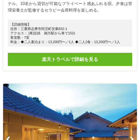
テル。10名から貸切が可能なプライベート感あふれる宿。夕食は管
理栄養士が監修するセラピー会席料理を楽しめる。
【詳細情報】
住所：三重県志摩市阿児町安乗832-1
アクセス： [車]近鉄 鵜方駅から車で15分
客室数：7室
料金：◆二人素泊まり：13,200円〜／1人 ◆二人2食：13,200円〜／1人
楽天トラベルで詳細を見る