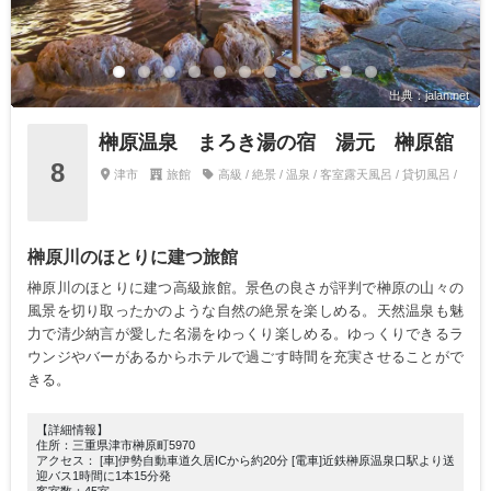
出典：jalan.net
榊原温泉 まろき湯の宿 湯元 榊原舘
8
津市
旅館
高級 / 絶景 / 温泉 / 客室露天風呂 / 貸切風呂 /
榊原川のほとりに建つ旅館
榊原川のほとりに建つ高級旅館。景色の良さが評判で榊原の山々の
風景を切り取ったかのような自然の絶景を楽しめる。天然温泉も魅
力で清少納言が愛した名湯をゆっくり楽しめる。ゆっくりできるラ
ウンジやバーがあるからホテルで過ごす時間を充実させることがで
きる。
【詳細情報】
住所：三重県津市榊原町5970
アクセス： [車]伊勢自動車道久居ICから約20分 [電車]近鉄榊原温泉口駅より送
迎バス1時間に1本15分発
客室数：45室