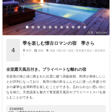
出典：ikyu.com
季を楽しむ懐古ロマンの宿 季さら
4
鳥羽
旅館
高級 / 隠れ宿 / 温泉 / 客室露天風呂 / 貸切風呂
/
全室露天風呂付き。プライベートな離れの宿
安楽島の海と緑に囲まれた位置に建つ高級旅館。料理が美味しいこ
とが評判になっており、鳥羽の海の幸をふんだんに使った舟盛り付
きの豪華な会席料理を楽しむことができる。忘れられない思い出に
なる味だ。天然温泉も魅力で客室露天風呂やプライベートスパを楽
しむことができる。
【詳細情報】