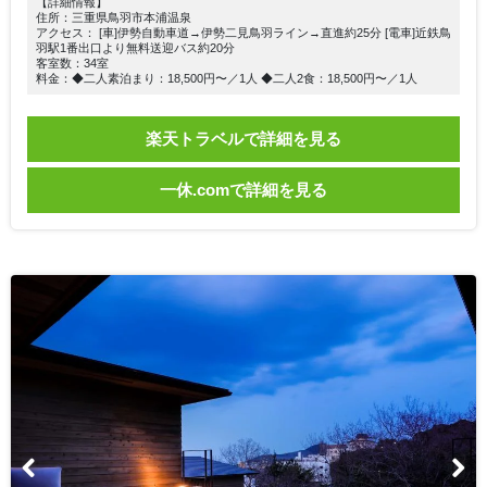
【詳細情報】
住所：三重県鳥羽市本浦温泉
アクセス： [車]伊勢自動車道→伊勢二見鳥羽ライン→直進約25分 [電車]近鉄鳥
羽駅1番出口より無料送迎バス約20分
客室数：34室
料金：◆二人素泊まり：18,500円〜／1人 ◆二人2食：18,500円〜／1人
楽天トラベルで詳細を見る
一休.comで詳細を見る