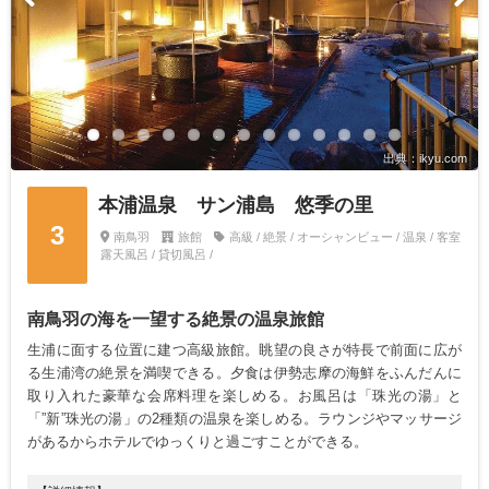
出典：ikyu.com
本浦温泉 サン浦島 悠季の里
3
南鳥羽
旅館
高級 / 絶景 / オーシャンビュー / 温泉 / 客室
露天風呂 / 貸切風呂 /
南鳥羽の海を一望する絶景の温泉旅館
生浦に面する位置に建つ高級旅館。眺望の良さが特長で前面に広が
る生浦湾の絶景を満喫できる。夕食は伊勢志摩の海鮮をふんだんに
取り入れた豪華な会席料理を楽しめる。お風呂は「珠光の湯」と
「”新”珠光の湯」の2種類の温泉を楽しめる。ラウンジやマッサージ
があるからホテルでゆっくりと過ごすことができる。