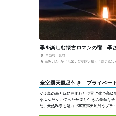
季を楽しむ懐古ロマンの宿 季
三重県
-
鳥羽
高級 / 隠れ宿 / 温泉 / 客室露天風呂 / 貸切風呂 
全室露天風呂付き。プライベー
安楽島の海と緑に囲まれた位置に建つ高級
をふんだんに使った舟盛り付きの豪華な会
だ。天然温泉も魅力で客室露天風呂やプラ