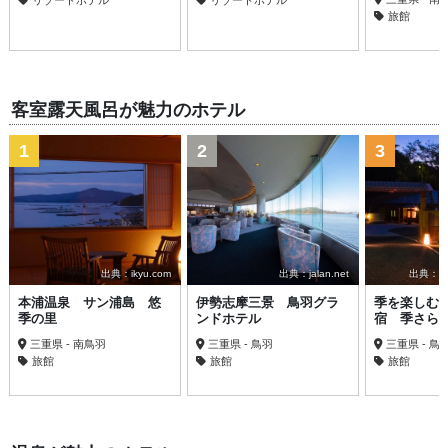
リゾートホテル
リゾートホテル
旅館
客室露天風呂が魅力のホテル
1
2
3
出典：ikyu.com
出典：jalan.net
出典：trav
本浦温泉 サン浦島 悠
伊勢志摩三景 鳥羽グラ
季を楽しむ
季の里
ンドホテル
宿 季さら
三重県 - 南鳥羽
三重県 - 鳥羽
三重県 - 鳥
旅館
旅館
旅館