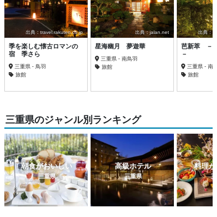
出典：travel.rakuten.co.jp
出典：jalan.net
出典：trav
季を楽しむ懐古ロマンの
星海幽月 夢遊華
芭新萃 －
宿 季さら
－
三重県 - 南鳥羽
三重県 - 鳥羽
三重県 - 南
旅館
旅館
旅館
三重県のジャンル別ランキング
朝食がおいしい
高級ホテル
料理が
三重県
三重県
三