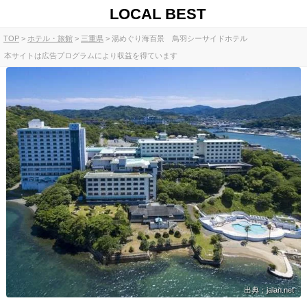
LOCAL BEST
TOP
ホテル・旅館
三重県
湯めぐり海百景 鳥羽シーサイドホテル
本サイトは広告プログラムにより収益を得ています
出典：jalan.net