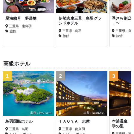
出典：jalan.net
出典：jalan.net
出典：t
星海幽月 夢遊華
伊勢志摩三景 鳥羽グラ
季さら別邸
ンドホテル
ｉ〜
三重県 - 南鳥羽
三重県 - 鳥羽
三重県 - 鳥
旅館
旅館
旅館
高級ホテル
1
2
3
出典：ikyu.com
出典：jalan.net
鳥羽国際ホテル
ＴＡＯＹＡ 志摩
本浦温泉 
季の里
三重県 - 鳥羽
三重県 - 南鳥羽
三重県 - 南