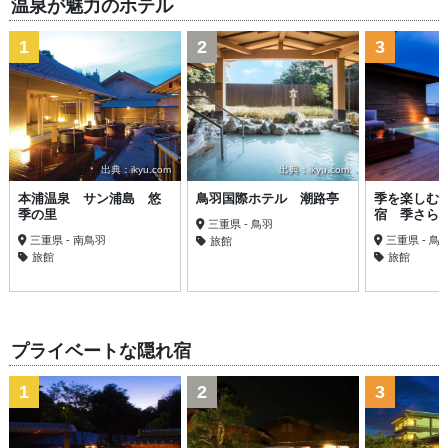
温泉が魅力のホテル
1
2
3
出典：ikyu.com
出典：ikyu.com
本浦温泉 サン浦島 悠
鳥羽国際ホテル 潮路亭
季を楽しむ
季の里
宿 季さら
三重県 - 鳥羽
三重県 - 南鳥羽
三重県 - 鳥
旅館
旅館
旅館
プライベートな隠れ宿
1
2
3