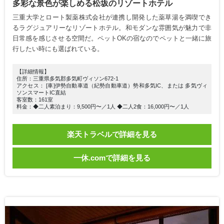
多彩な景色が楽しめる松坂のリゾートホテル
三重大学とロート製薬株式会社が連携し開発した薬草湯を満喫でき
るラグジュアリーなリゾートホテル。和モダンな雰囲気が魅力で非
日常感を感じさせる空間だ。ペットOKの宿なのでペットと一緒に旅
行したい時にも選ばれている。
【詳細情報】
住所：三重県多気郡多気町ヴィソン672-1
アクセス： [車]伊勢自動車道（紀勢自動車道）勢和多気IC、または 多気ヴィ
ソンスマートIC直結
客室数：161室
料金：◆二人素泊まり：9,500円〜／1人 ◆二人2食：16,000円〜／1人
楽天トラベルで詳細を見る
一休.comで詳細を見る