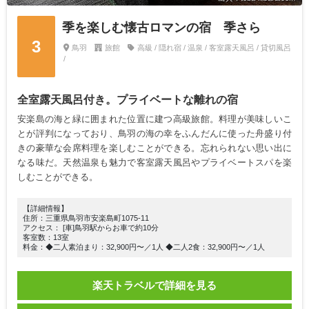
季を楽しむ懐古ロマンの宿 季さら
3
鳥羽
旅館
高級 / 隠れ宿 / 温泉 / 客室露天風呂 / 貸切風呂
/
全室露天風呂付き。プライベートな離れの宿
安楽島の海と緑に囲まれた位置に建つ高級旅館。料理が美味しいこ
とが評判になっており、鳥羽の海の幸をふんだんに使った舟盛り付
きの豪華な会席料理を楽しむことができる。忘れられない思い出に
なる味だ。天然温泉も魅力で客室露天風呂やプライベートスパを楽
しむことができる。
【詳細情報】
住所：三重県鳥羽市安楽島町1075-11
アクセス： [車]鳥羽駅からお車で約10分
客室数：13室
料金：◆二人素泊まり：32,900円〜／1人 ◆二人2食：32,900円〜／1人
楽天トラベルで詳細を見る