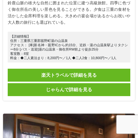
鈴鹿山脈の雄大な自然に囲まれた位置に建つ高級旅館。四季に色づ
く御在所岳の美しい景色を見ることができる。夕食は三重の食材を
活かした会席料理を楽しめる。大きめの宴会場があるからお祝いや
大人数の旅行にも選ばれている。
【詳細情報】
住所：三重県三重郡菰野町湯の山温泉
アクセス： [車]新名神・菰野ICから約15分、近鉄・湯の山温泉駅よりタクシ
ー8分 [バス・送迎]湯の山温泉・御在所RW前より徒歩25分
客室数：8室
料金：◆二人素泊まり：8,200円〜／1人 ◆二人2食：10,800円〜／1人
楽天トラベルで詳細を見る
じゃらんで詳細を見る