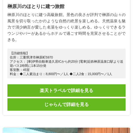
榊原川のほとりに建つ旅館
榊原川のほとりに建つ高級旅館。景色の良さが評判で榊原の山々の
風景を切り取ったかのような自然の絶景を楽しめる。天然温泉も魅
力で清少納言が愛した名湯をゆっくり楽しめる。ゆっくりできるラ
ウンジやバーがあるからホテルで過ごす時間を充実させることがで
きる。
【詳細情報】
住所：三重県津市榊原町5970
アクセス： [車]伊勢自動車道久居ICから約20分 [電車]近鉄榊原温泉口駅より送
迎バス1時間に1本15分発
客室数：45室
料金：◆二人素泊まり：8,800円〜／1人 ◆二人2食：15,000円〜／1人
楽天トラベルで詳細を見る
じゃらんで詳細を見る