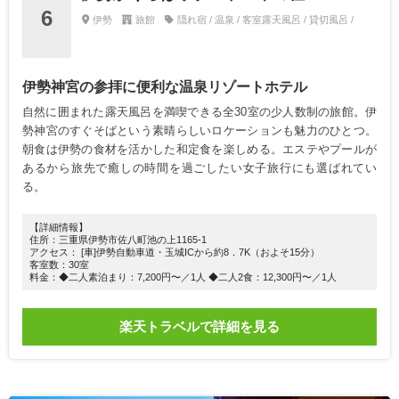
6
伊勢
旅館
隠れ宿 / 温泉 / 客室露天風呂 / 貸切風呂 /
伊勢神宮の参拝に便利な温泉リゾートホテル
自然に囲まれた露天風呂を満喫できる全30室の少人数制の旅館。伊
勢神宮のすぐそばという素晴らしいロケーションも魅力のひとつ。
朝食は伊勢の食材を活かした和定食を楽しめる。エステやプールが
あるから旅先で癒しの時間を過ごしたい女子旅行にも選ばれてい
る。
【詳細情報】
住所：三重県伊勢市佐八町池の上1165-1
アクセス： [車]伊勢自動車道・玉城ICから約8．7K（およそ15分）
客室数：30室
料金：◆二人素泊まり：7,200円〜／1人 ◆二人2食：12,300円〜／1人
楽天トラベルで詳細を見る