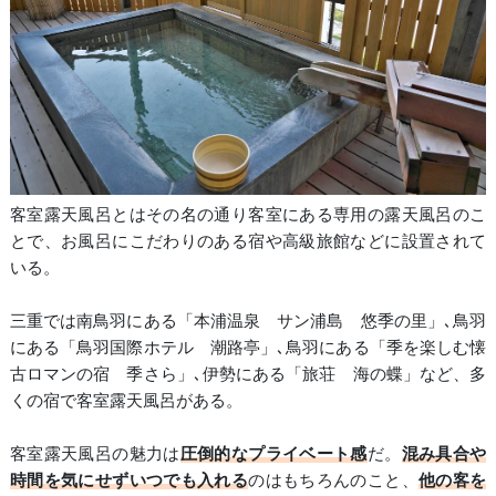
客室露天風呂とはその名の通り客室にある専用の露天風呂のこ
とで、お風呂にこだわりのある宿や高級旅館などに設置されて
いる。
三重では南鳥羽にある「本浦温泉 サン浦島 悠季の里」､鳥羽
にある「鳥羽国際ホテル 潮路亭」､鳥羽にある「季を楽しむ懐
古ロマンの宿 季さら」､伊勢にある「旅荘 海の蝶」など、多
くの宿で客室露天風呂がある。
客室露天風呂の魅力は
圧倒的なプライベート感
だ。
混み具合や
時間を気にせずいつでも入れる
のはもちろんのこと、
他の客を