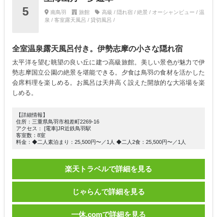
5
南鳥羽
旅館
高級 / 隠れ宿 / 絶景 / オーシャンビュー / 温
泉 / 客室露天風呂 / 貸切風呂 /
全室温泉露天風呂付き。伊勢志摩の小さな隠れ宿
太平洋を望む眺望の良い丘に建つ高級旅館。美しい景色が魅力で伊
勢志摩国立公園の絶景を堪能できる。夕食は鳥羽の食材を活かした
会席料理を楽しめる。お風呂は天井高く設えた開放的な大浴場を楽
しめる。
【詳細情報】
住所：三重県鳥羽市相差町2269-16
アクセス： [電車]JR近鉄鳥羽駅
客室数：8室
料金：◆二人素泊まり：25,500円〜／1人 ◆二人2食：25,500円〜／1人
楽天トラベルで詳細を見る
じゃらんで詳細を見る
一休.comで詳細を見る