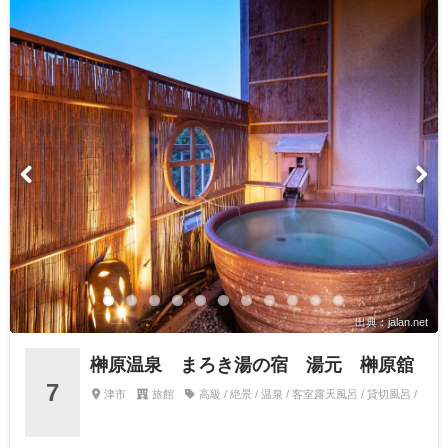
出典：jalan.net
榊原温泉 まろき湯の宿 湯元 榊原舘
7
津市
旅館
高級 / 絶景 / 温泉 / 客室露天風呂 / 貸切風呂 /