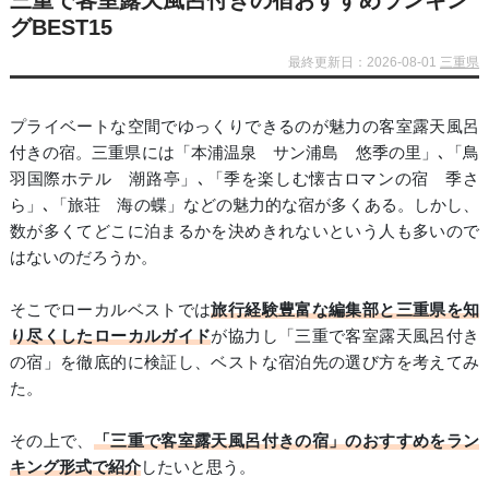
三重で客室露天風呂付きの宿おすすめランキン
グBEST15
最終更新日：2026-08-01
三重県
プライベートな空間でゆっくりできるのが魅力の客室露天風呂
付きの宿。三重県には「本浦温泉 サン浦島 悠季の里」､「鳥
羽国際ホテル 潮路亭」､「季を楽しむ懐古ロマンの宿 季さ
ら」､「旅荘 海の蝶」などの魅力的な宿が多くある。しかし、
数が多くてどこに泊まるかを決めきれないという人も多いので
はないのだろうか。
そこでローカルベストでは
旅行経験豊富な編集部と三重県を知
り尽くしたローカルガイド
が協力し「三重で客室露天風呂付き
の宿」を徹底的に検証し、ベストな宿泊先の選び方を考えてみ
た。
その上で、
「三重で客室露天風呂付きの宿」のおすすめをラン
キング形式で紹介
したいと思う。