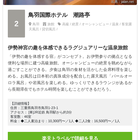
出典：jalan.net
鳥羽国際ホテル 潮路亭
2
鳥羽
旅館
高級 / 絶景 / オーシャンビュー / 温泉 / 客室露
天風呂 / 貸切風呂 /
伊勢神宮の趣を体感できるラグジュアリーな温泉旅館
「伊勢の趣を体感する宿」がコンセプト。お伊勢参りの拠点となる
便利な場所に建つ高級旅館。オーシャンビューの絶景を眺めながら
過ごすことができる。夕食は鳥羽の食材を活かした会席料理を楽し
める。お風呂は日本初の真珠成分を配合した露天風呂「パールオー
ロラ風呂」や岩風呂を楽しめる。ゆっくりできるラウンジがあるか
ら長期滞在でもホテル時間を楽しむことができるだろう。
【詳細情報】
住所：三重県鳥羽市鳥羽1-23-1
アクセス： [車]JR近鉄 鳥羽駅から約3分
客室数：46室
料金：◆二人素泊まり：10,300円〜／1人 ◆二人2食：16,500円〜／1人
楽天トラベルで詳細を見る