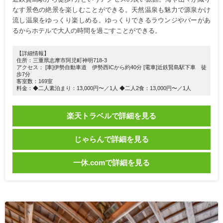
なす景色の絶景を楽しむことができる。天然温泉も魅力で源泉かけ
流し温泉をゆっくり楽しめる。ゆっくりできるラウンジやバーがあ
るからホテルで大人の時間を過ごすことができる。
【詳細情報】
住所：三重県志摩市阿児町神明718-3
アクセス： [車]伊勢自動車道 伊勢西ICから約40分 [電車]近鉄賢島駅下車 徒
歩7分
客室数：169室
料金：◆二人素泊まり：13,000円〜／1人 ◆二人2食：13,000円〜／1人
楽天トラベルで詳細を見る
じゃらんで詳細を見る
一休.comで詳細を見る