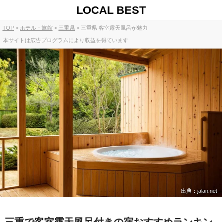
LOCAL BEST
TOP
ホテル・旅館
三重県
三重県 客室露天風呂が魅力
本サイトは広告プログラムにより収益を得ています
出典：jalan.net