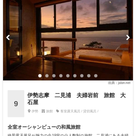
出典：jalan.net
伊勢志摩 二見浦 夫婦岩前 旅館 大
石屋
9
伊勢
旅館
客室露天風呂 / 貸切風呂 /
全室オーシャンビューの和風旅館
絶景露天風呂が魅力の全19室の少人数制の旅館。二見浦にある夫婦