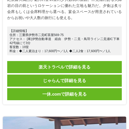
岩の目の前というロケーションに優れた立地も魅力だ。夕食は炙り
会席もしくは会席料理から選べる。宴会スペースが用意されている
からお祝いや大人数の旅行にも使える。
【詳細情報】
住所：三重県伊勢市二見町茶屋569-75
アクセス： [車]伊勢自動車道 経由 伊勢・二見・鳥羽ライン二見浦IC下車
42号線にて3分
客室数：19室
料金：◆二人素泊まり：17,600円〜／1人 ◆二人2食：17,600円〜／1人
楽天トラベルで詳細を見る
じゃらんで詳細を見る
一休.comで詳細を見る