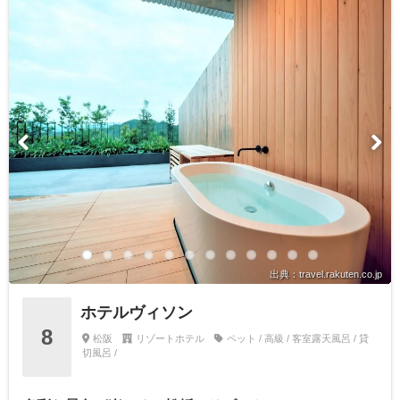
出典：travel.rakuten.co.jp
ホテルヴィソン
8
松阪
リゾートホテル
ペット / 高級 / 客室露天風呂 / 貸
切風呂 /