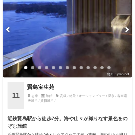
出典：jalan.net
賢島宝生苑
11
志摩
旅館
高級 / 絶景 / オーシャンビュー / 温泉 / 客室露
天風呂 / 貸切風呂 /
近鉄賢島駅から徒歩7分。海や山々が織りなす景色をの
ぞむ旅館
近鉄賢島駅から徒歩7分というアクセスの良い旅館。海や山々が織り