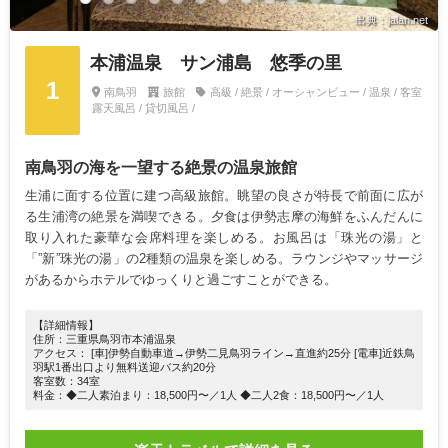
出典：jalan.net
本浦温泉 サン浦島 悠季の里
1
南鳥羽
旅館
高級 / 絶景 / オーシャンビュー / 温泉 / 客室
露天風呂 / 貸切風呂 /
南鳥羽の海を一望する絶景の温泉旅館
生浦に面する位置に建つ高級旅館。眺望の良さが特長で前面に広が
る生浦湾の絶景を満喫できる。夕食は伊勢志摩の海鮮をふんだんに
取り入れた豪華な会席料理を楽しめる。お風呂は「珠光の湯」と
「”新”珠光の湯」の2種類の温泉を楽しめる。ラウンジやマッサージ
があるからホテルでゆっくりと過ごすことができる。
【詳細情報】
住所：三重県鳥羽市本浦温泉
アクセス： [車]伊勢自動車道→伊勢二見鳥羽ライン→直進約25分 [電車]近鉄鳥
羽駅1番出口より無料送迎バス約20分
客室数：34室
料金：◆二人素泊まり：18,500円〜／1人 ◆二人2食：18,500円〜／1人