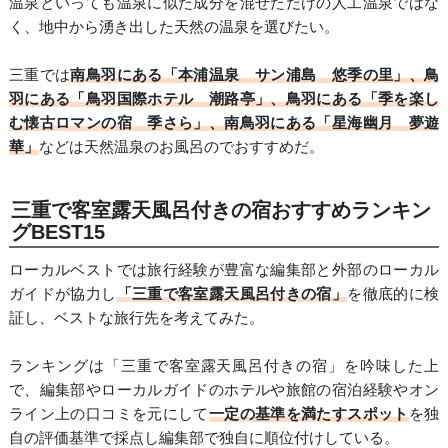
温泉といっても温泉に似た成分を混ぜただけの人工温泉ではな
く、地中から湧き出した天然の温泉を選びたい。
三重では
南鳥羽にある「本浦温泉 サン浦島 悠季の里」、鳥
羽にある「鳥羽国際ホテル 潮路亭」、鳥羽にある「季を楽し
む懐古ロマンの宿 季さら」、南鳥羽にある「星海幽月 夢遊
華」
などは天然温泉のお風呂のでおすすめだ。
三重で客室露天風呂付きの宿おすすめランキン
グBEST15
ローカルベストでは旅行経験が豊富な編集部と外部のローカル
ガイドが協力し
「三重で客室露天風呂付きの宿」
を徹底的に検
証し、ベストな旅行先を考えてみた。
ランキングは「三重で客室露天風呂付きの宿」を吟味した上
で、編集部やローカルガイドのホテルや旅館の宿泊経験やオン
ライン上の口コミを元にして
一定の基準を満たすスポット
を独
自の評価基準で採点し編集部で独自に順位付けしている。