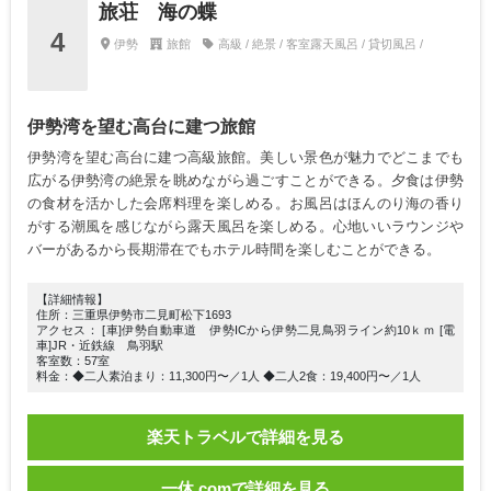
旅荘 海の蝶
4
伊勢
旅館
高級 / 絶景 / 客室露天風呂 / 貸切風呂 /
伊勢湾を望む高台に建つ旅館
伊勢湾を望む高台に建つ高級旅館。美しい景色が魅力でどこまでも
広がる伊勢湾の絶景を眺めながら過ごすことができる。夕食は伊勢
の食材を活かした会席料理を楽しめる。お風呂はほんのり海の香り
がする潮風を感じながら露天風呂を楽しめる。心地いいラウンジや
バーがあるから長期滞在でもホテル時間を楽しむことができる。
【詳細情報】
住所：三重県伊勢市二見町松下1693
アクセス： [車]伊勢自動車道 伊勢ICから伊勢二見鳥羽ライン約10ｋｍ [電
車]JR・近鉄線 鳥羽駅
客室数：57室
料金：◆二人素泊まり：11,300円〜／1人 ◆二人2食：19,400円〜／1人
楽天トラベルで詳細を見る
一休.comで詳細を見る