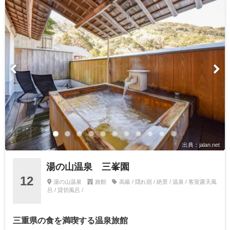
出典：jalan.net
湯の山温泉 三峯園
12
湯の山温泉
旅館
高級 / 隠れ宿 / 絶景 / 温泉 / 客室露天風
呂 / 貸切風呂 /
三重県の食を満喫する温泉旅館