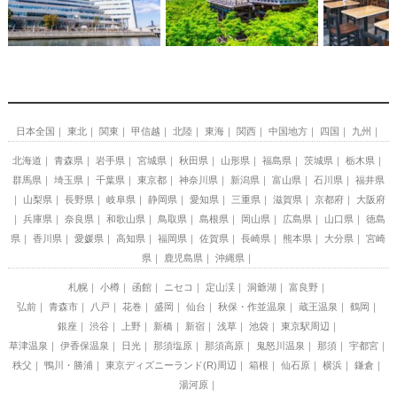
日本全国
東北
関東
甲信越
北陸
東海
関西
中国地方
四国
九州
北海道
青森県
岩手県
宮城県
秋田県
山形県
福島県
茨城県
栃木県
群馬県
埼玉県
千葉県
東京都
神奈川県
新潟県
富山県
石川県
福井県
山梨県
長野県
岐阜県
静岡県
愛知県
三重県
滋賀県
京都府
大阪府
兵庫県
奈良県
和歌山県
鳥取県
島根県
岡山県
広島県
山口県
徳島
県
香川県
愛媛県
高知県
福岡県
佐賀県
長崎県
熊本県
大分県
宮崎
県
鹿児島県
沖縄県
札幌
小樽
函館
ニセコ
定山渓
洞爺湖
富良野
弘前
青森市
八戸
花巻
盛岡
仙台
秋保・作並温泉
蔵王温泉
鶴岡
銀座
渋谷
上野
新橋
新宿
浅草
池袋
東京駅周辺
草津温泉
伊香保温泉
日光
那須塩原
那須高原
鬼怒川温泉
那須
宇都宮
秩父
鴨川・勝浦
東京ディズニーランド(R)周辺
箱根
仙石原
横浜
鎌倉
湯河原