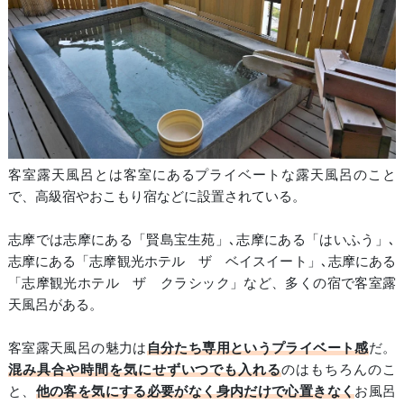
客室露天風呂とは客室にあるプライベートな露天風呂のこと
で、高級宿やおこもり宿などに設置されている。
志摩では志摩にある「賢島宝生苑」､志摩にある「はいふう」､
志摩にある「志摩観光ホテル ザ ベイスイート」､志摩にある
「志摩観光ホテル ザ クラシック」など、多くの宿で客室露
天風呂がある。
客室露天風呂の魅力は
自分たち専用というプライベート感
だ。
混み具合や時間を気にせずいつでも入れる
のはもちろんのこ
と、
他の客を気にする必要がなく身内だけで心置きなく
お風呂