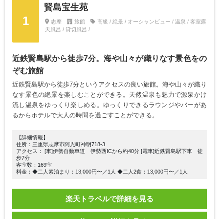
賢島宝生苑
1
志摩
旅館
高級 / 絶景 / オーシャンビュー / 温泉 / 客室露
天風呂 / 貸切風呂 /
近鉄賢島駅から徒歩7分。海や山々が織りなす景色をの
ぞむ旅館
近鉄賢島駅から徒歩7分というアクセスの良い旅館。海や山々が織り
なす景色の絶景を楽しむことができる。天然温泉も魅力で源泉かけ
流し温泉をゆっくり楽しめる。ゆっくりできるラウンジやバーがあ
るからホテルで大人の時間を過ごすことができる。
【詳細情報】
住所：三重県志摩市阿児町神明718-3
アクセス： [車]伊勢自動車道 伊勢西ICから約40分 [電車]近鉄賢島駅下車 徒
歩7分
客室数：169室
料金：◆二人素泊まり：13,000円〜／1人 ◆二人2食：13,000円〜／1人
楽天トラベルで詳細を見る