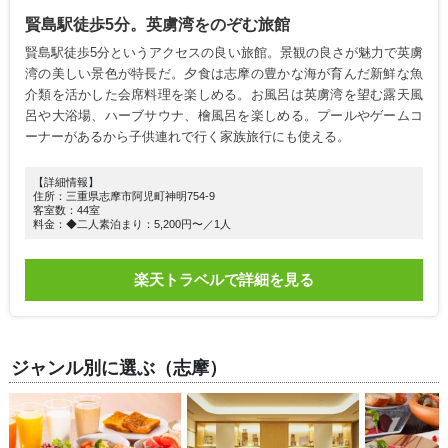
賢島駅徒歩5分。英虜湾をのぞむ旅館
賢島駅徒歩5分というアクセスの良い旅館。景観の良さが魅力で英虜
湾の美しい景色が特長だ。夕食は志摩の豊かな海が育んだ新鮮な魚
介類を活かした会席料理を楽しめる。お風呂は英虜湾を望む露天風
呂や大浴場、ハーブサウナ、檜風呂を楽しめる。プールやゲームコ
ーナーがあるから子供連れで行く家族旅行にも使える。
【詳細情報】
住所：三重県志摩市阿児町神明754-9
客室数：44室
料金：◆二人素泊まり：5,200円〜／1人
楽天トラベルで詳細を見る
ジャンル別に選ぶ（志摩）