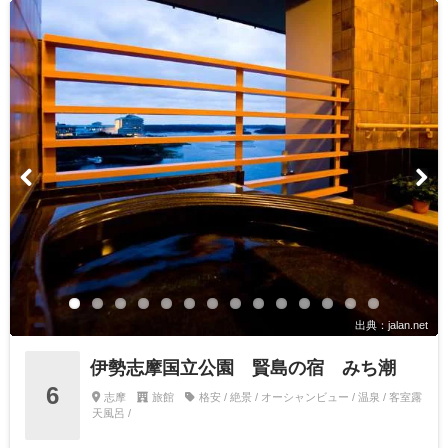
出典：jalan.net
伊勢志摩国立公園 賢島の宿 みち潮
6
志摩
旅館
格安 / 絶景 / オーシャンビュー / 温泉 / 客室露
天風呂 /