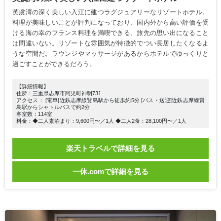
英虞湾の深く美しい入江に建つラグジュアリーなリゾートホテル。
料理が美味しいことが評判になっており、国内外から高い評価を受
ける海の幸のフランス料理を満喫できる。旅先の思い出になること
は間違いない。リゾートな雰囲気が特徴的でつい長居したくなるよ
うな空間だ。ラウンジやマッサージがあるからホテルでゆっくりと
過ごすことができるだろう。
【詳細情報】
住所：三重県志摩市阿児町神明731
アクセス： [電車]近鉄志摩線賢島駅から徒歩約5分 [バス・送迎]近鉄志摩線賢
島駅からシャトルバスで約2分
客室数：114室
料金：◆二人素泊まり：9,600円〜／1人 ◆二人2食：28,100円〜／1人
楽天トラベルで詳細を見る
一休.comで詳細を見る