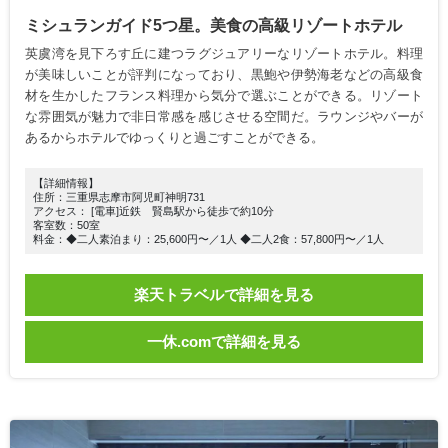
ミシュランガイド5つ星。美食の高級リゾートホテル
英虞湾を見下ろす丘に建つラグジュアリーなリゾートホテル。料理
が美味しいことが評判になっており、黒鮑や伊勢海老などの高級食
材を生かしたフランス料理から気分で選ぶことができる。リゾート
な雰囲気が魅力で非日常感を感じさせる空間だ。ラウンジやバーが
あるからホテルでゆっくりと過ごすことができる。
【詳細情報】
住所：三重県志摩市阿児町神明731
アクセス： [電車]近鉄 賢島駅から徒歩で約10分
客室数：50室
料金：◆二人素泊まり：25,600円〜／1人 ◆二人2食：57,800円〜／1人
楽天トラベルで詳細を見る
一休.comで詳細を見る