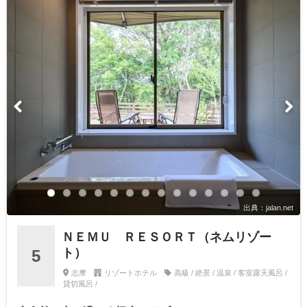
出典：jalan.net
ＮＥＭＵ ＲＥＳＯＲＴ（ネムリゾー
ト）
5
志摩
リゾートホテル
高級 / 絶景 / 温泉 / 客室露天風呂 /
貸切風呂 /