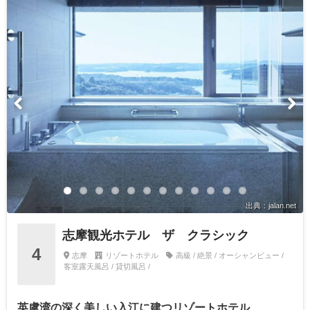
出典：jalan.net
志摩観光ホテル ザ クラシック
4
志摩
リゾートホテル
高級 / 絶景 / オーシャンビュー /
客室露天風呂 / 貸切風呂 /
英虞湾の深く美しい入江に建つリゾートホテル