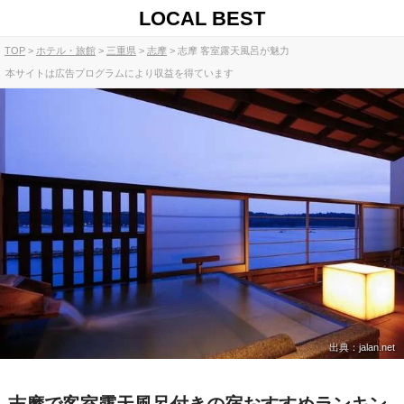
LOCAL BEST
TOP
ホテル・旅館
三重県
志摩
志摩 客室露天風呂が魅力
本サイトは広告プログラムにより収益を得ています
出典：jalan.net