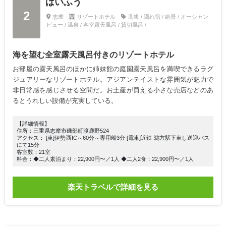
はいふう
2
志摩
リゾートホテル
高級 / 隠れ宿 / 絶景 / オーシャン
ビュー / 温泉 / 客室露天風呂 / 貸切風呂 /
海を望む全室露天風呂付きのリゾートホテル
お部屋の露天風呂のほかに姉妹館の庭園露天風呂を満喫できるラグ
ジュアリーなリゾートホテル。アジアンテイストな雰囲気が魅力で
非日常感を感じさせる空間だ。お土産が買える小さな売店などのあ
るとうれしい設備が充実している。
【詳細情報】
住所：三重県志摩市磯部町渡鹿野524
アクセス： [車]伊勢西IC～60分～専用船3分 [電車]近鉄 鵜方駅下車し送迎バス
にて15分
客室数：21室
料金：◆二人素泊まり：22,900円〜／1人 ◆二人2食：22,900円〜／1人
楽天トラベルで詳細を見る