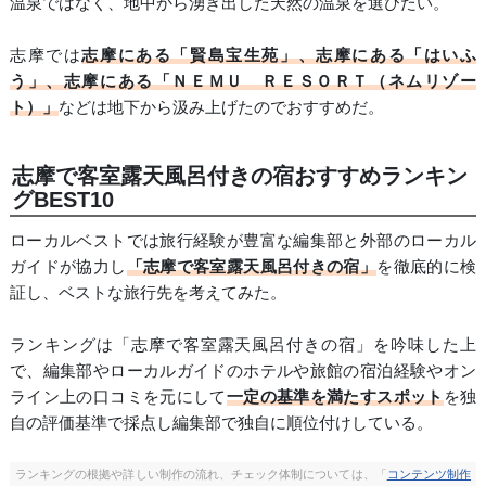
温泉ではなく、地中から湧き出した天然の温泉を選びたい。
志摩では
志摩にある「賢島宝生苑」、志摩にある「はいふ
う」、志摩にある「ＮＥＭＵ ＲＥＳＯＲＴ（ネムリゾー
ト）」
などは地下から汲み上げたのでおすすめだ。
志摩で客室露天風呂付きの宿おすすめランキン
グBEST10
ローカルベストでは旅行経験が豊富な編集部と外部のローカル
ガイドが協力し
「志摩で客室露天風呂付きの宿」
を徹底的に検
証し、ベストな旅行先を考えてみた。
ランキングは「志摩で客室露天風呂付きの宿」を吟味した上
で、編集部やローカルガイドのホテルや旅館の宿泊経験やオン
ライン上の口コミを元にして
一定の基準を満たすスポット
を独
自の評価基準で採点し編集部で独自に順位付けしている。
ランキングの根拠や詳しい制作の流れ、チェック体制については、「
コンテンツ制作