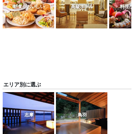
朝食がおいしい
高級ホテル
料理が
エリア別に選ぶ
志摩
鳥羽