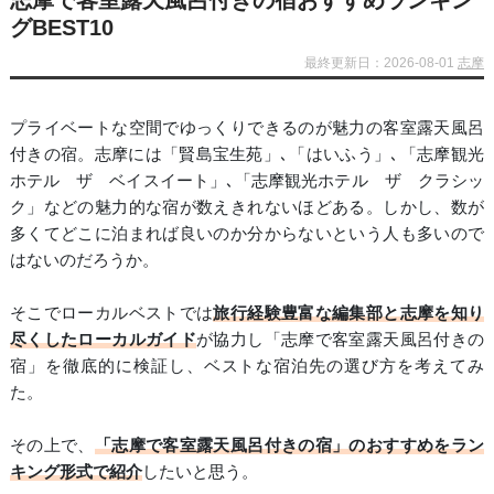
志摩で客室露天風呂付きの宿おすすめランキン
グBEST10
最終更新日：2026-08-01
志摩
プライベートな空間でゆっくりできるのが魅力の客室露天風呂
付きの宿。志摩には「賢島宝生苑」､「はいふう」､「志摩観光
ホテル ザ ベイスイート」､「志摩観光ホテル ザ クラシッ
ク」などの魅力的な宿が数えきれないほどある。しかし、数が
多くてどこに泊まれば良いのか分からないという人も多いので
はないのだろうか。
そこでローカルベストでは
旅行経験豊富な編集部と志摩を知り
尽くしたローカルガイド
が協力し「志摩で客室露天風呂付きの
宿」を徹底的に検証し、ベストな宿泊先の選び方を考えてみ
た。
その上で、
「志摩で客室露天風呂付きの宿」のおすすめをラン
キング形式で紹介
したいと思う。