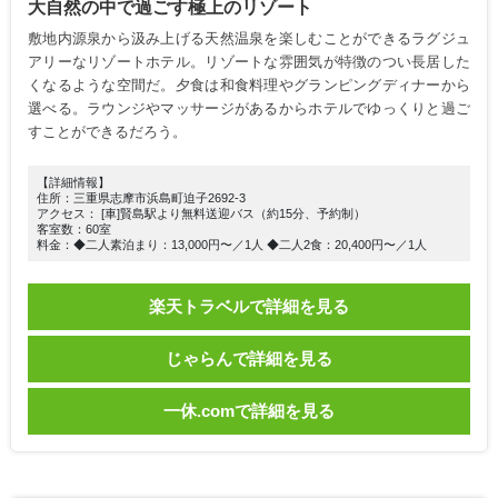
大自然の中で過ごす極上のリゾート
敷地内源泉から汲み上げる天然温泉を楽しむことができるラグジュ
アリーなリゾートホテル。リゾートな雰囲気が特徴のつい長居した
くなるような空間だ。夕食は和食料理やグランピングディナーから
選べる。ラウンジやマッサージがあるからホテルでゆっくりと過ご
すことができるだろう。
【詳細情報】
住所：三重県志摩市浜島町迫子2692-3
アクセス： [車]賢島駅より無料送迎バス（約15分、予約制）
客室数：60室
料金：◆二人素泊まり：13,000円〜／1人 ◆二人2食：20,400円〜／1人
楽天トラベルで詳細を見る
じゃらんで詳細を見る
一休.comで詳細を見る