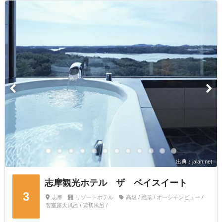
出典：jalan.net
志摩観光ホテル ザ ベイスイート
3
志摩
リゾートホテル
高級 / 絶景 / オーシャンビュー /
客室露天風呂 / 貸切風呂 /