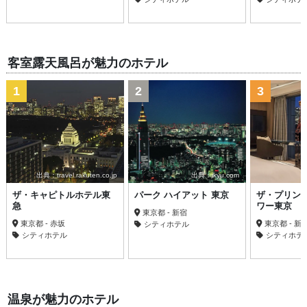
客室露天風呂が魅力のホテル
1
2
3
出典：travel.rakuten.co.jp
出典：ikyu.com
ザ・キャピトルホテル東
パーク ハイアット 東京
ザ・プリン
急
ワー東京
東京都 - 新宿
東京都 - 赤坂
東京都 - 新
シティホテル
シティホテル
シティホテ
温泉が魅力のホテル