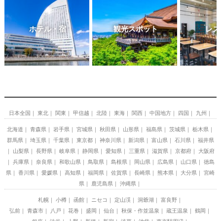
ホテル・宿
観光スポット
レス
日本全国
東北
関東
甲信越
北陸
東海
関西
中国地方
四国
九州
北海道
青森県
岩手県
宮城県
秋田県
山形県
福島県
茨城県
栃木県
群馬県
埼玉県
千葉県
東京都
神奈川県
新潟県
富山県
石川県
福井県
山梨県
長野県
岐阜県
静岡県
愛知県
三重県
滋賀県
京都府
大阪府
兵庫県
奈良県
和歌山県
鳥取県
島根県
岡山県
広島県
山口県
徳島
県
香川県
愛媛県
高知県
福岡県
佐賀県
長崎県
熊本県
大分県
宮崎
県
鹿児島県
沖縄県
札幌
小樽
函館
ニセコ
定山渓
洞爺湖
富良野
弘前
青森市
八戸
花巻
盛岡
仙台
秋保・作並温泉
蔵王温泉
鶴岡