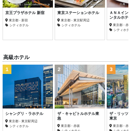
出典：travel.rakuten.co.jp
出典：ikyu.com
出典：trav
京王プラザホテル 新宿
東京ステーションホテル
ＡＮＡイン
ンタルホテ
東京都 - 新宿
東京都 - 東京駅周辺
東京都 - 
シティホテル
シティホテル
シティホテ
高級ホテル
1
2
3
出典：travel.rakuten.co.jp
出典：jalan.net
シャングリ・ラホテル
ザ・キャピトルホテル東
ザ・リッツ
急
東京
東京都 - 東京駅周辺
東京都 - 赤坂
東京都 - 
シティホテル
シティホテル
シティホテ