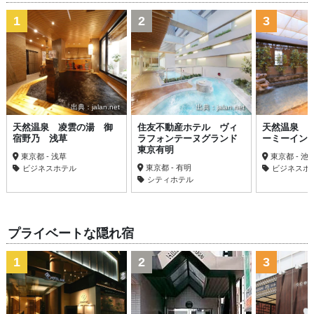
1
2
3
出典：jalan.net
出典：jalan.net
天然温泉 凌雲の湯 御
住友不動産ホテル ヴィ
天然温泉 
宿野乃 浅草
ラフォンテーヌグランド
ーミーイン
東京有明
東京都 - 浅草
東京都 - 池
東京都 - 有明
ビジネスホテル
ビジネスホ
シティホテル
プライベートな隠れ宿
1
2
3