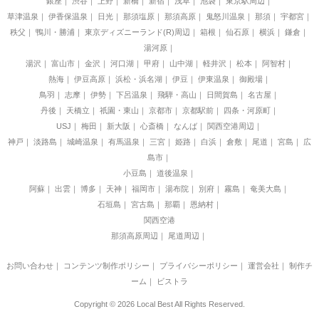
銀座
渋谷
上野
新橋
新宿
浅草
池袋
東京駅周辺
草津温泉
伊香保温泉
日光
那須塩原
那須高原
鬼怒川温泉
那須
宇都宮
秩父
鴨川・勝浦
東京ディズニーランド(R)周辺
箱根
仙石原
横浜
鎌倉
湯河原
湯沢
富山市
金沢
河口湖
甲府
山中湖
軽井沢
松本
阿智村
熱海
伊豆高原
浜松・浜名湖
伊豆
伊東温泉
御殿場
鳥羽
志摩
伊勢
下呂温泉
飛騨・高山
日間賀島
名古屋
丹後
天橋立
祇園・東山
京都市
京都駅前
四条・河原町
USJ
梅田
新大阪
心斎橋
なんば
関西空港周辺
神戸
淡路島
城崎温泉
有馬温泉
三宮
姫路
白浜
倉敷
尾道
宮島
広
島市
小豆島
道後温泉
阿蘇
出雲
博多
天神
福岡市
湯布院
別府
霧島
奄美大島
石垣島
宮古島
那覇
恩納村
関西空港
那須高原周辺
尾道周辺
お問い合わせ
｜
コンテンツ制作ポリシー
｜
プライバシーポリシー
｜
運営会社
｜
制作チ
ーム
｜
ビストラ
Copyright © 2026 Local Best All Rights Reserved.