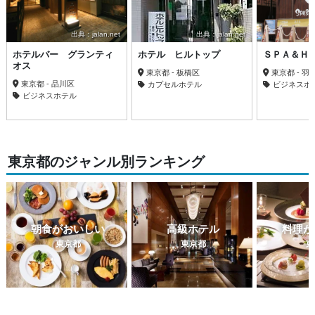
出典：jalan.net
出典：jalan.net
ホテルバー グランティ
ホテル ヒルトップ
ＳＰＡ＆Ｈ
オス
東京都 - 板橋区
東京都 - 羽
東京都 - 品川区
カプセルホテル
ビジネスホ
ビジネスホテル
東京都のジャンル別ランキング
朝食がおいしい
高級ホテル
料理が
東京都
東京都
東