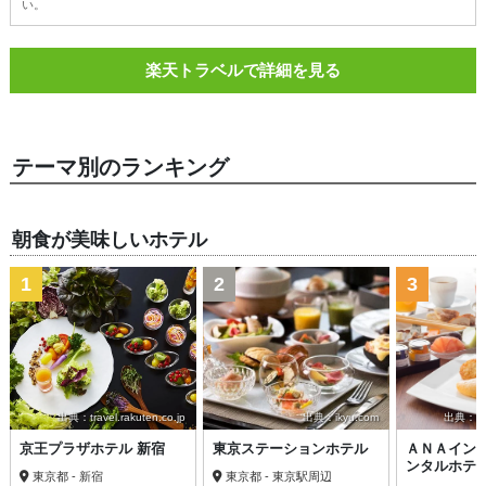
い。
楽天トラベルで詳細を見る
テーマ別のランキング
朝食が美味しいホテル
1
2
3
出典：travel.rakuten.co.jp
出典：ikyu.com
出典：trav
京王プラザホテル 新宿
東京ステーションホテル
ＡＮＡイン
ンタルホテ
東京都 - 新宿
東京都 - 東京駅周辺