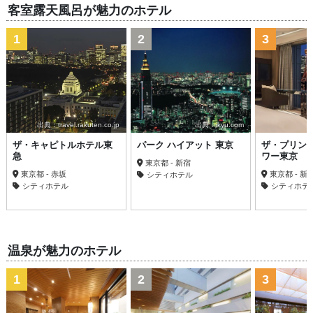
客室露天風呂が魅力のホテル
1
2
3
出典：travel.rakuten.co.jp
出典：ikyu.com
ザ・キャピトルホテル東
パーク ハイアット 東京
ザ・プリン
急
ワー東京
東京都 - 新宿
東京都 - 赤坂
東京都 - 新
シティホテル
シティホテル
シティホテ
温泉が魅力のホテル
1
2
3