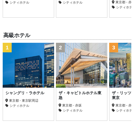
東京都 - 
シティホテル
シティホテル
シティホテ
高級ホテル
1
2
3
出典：travel.rakuten.co.jp
出典：jalan.net
シャングリ・ラホテル
ザ・キャピトルホテル東
ザ・リッツ
急
東京
東京都 - 東京駅周辺
東京都 - 赤坂
東京都 - 
シティホテル
シティホテル
シティホテ