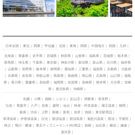
日本全国
東北
関東
甲信越
北陸
東海
関西
中国地方
四国
九州
北海道
青森県
岩手県
宮城県
秋田県
山形県
福島県
茨城県
栃木県
群馬県
埼玉県
千葉県
東京都
神奈川県
新潟県
富山県
石川県
福井県
山梨県
長野県
岐阜県
静岡県
愛知県
三重県
滋賀県
京都府
大阪府
兵庫県
奈良県
和歌山県
鳥取県
島根県
岡山県
広島県
山口県
徳島
県
香川県
愛媛県
高知県
福岡県
佐賀県
長崎県
熊本県
大分県
宮崎
県
鹿児島県
沖縄県
札幌
小樽
函館
ニセコ
定山渓
洞爺湖
富良野
弘前
青森市
八戸
花巻
盛岡
仙台
秋保・作並温泉
蔵王温泉
鶴岡
銀座
渋谷
上野
新橋
新宿
浅草
池袋
東京駅周辺
草津温泉
伊香保温泉
日光
那須塩原
那須高原
鬼怒川温泉
那須
宇都宮
秩父
鴨川・勝浦
東京ディズニーランド(R)周辺
箱根
仙石原
横浜
鎌倉
湯河原