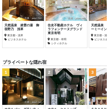
出典：jalan.net
出典：jalan.net
天然温泉 凌雲の湯 御
住友不動産ホテル ヴィ
天然温泉 
宿野乃 浅草
ラフォンテーヌグランド
ーミーイン
東京有明
東京都 - 浅草
東京都 - 池
東京都 - 有明
ビジネスホテル
ビジネスホ
シティホテル
プライベートな隠れ宿
1
2
3
出典：jalan.net
出典：jalan.net