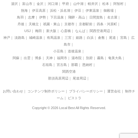
湯沢
富山市
金沢
河口湖
甲府
山中湖
軽井沢
松本
阿智村
熱海
伊豆高原
浜松・浜名湖
伊豆
伊東温泉
御殿場
鳥羽
志摩
伊勢
下呂温泉
飛騨・高山
日間賀島
名古屋
丹後
天橋立
祇園・東山
京都市
京都駅前
四条・河原町
USJ
梅田
新大阪
心斎橋
なんば
関西空港周辺
神戸
淡路島
城崎温泉
有馬温泉
三宮
姫路
白浜
倉敷
尾道
宮島
広
島市
小豆島
道後温泉
阿蘇
出雲
博多
天神
福岡市
湯布院
別府
霧島
奄美大島
石垣島
宮古島
那覇
恩納村
関西空港
那須高原周辺
尾道周辺
お問い合わせ
｜
コンテンツ制作ポリシー
｜
プライバシーポリシー
｜
運営会社
｜
制作チ
ーム
｜
ビストラ
Copyright © 2026 Local Best All Rights Reserved.