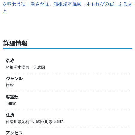
を味わう宿 湯さか荘
、
箱根湯本温泉 木もれびの宿 ふるさ
と
詳細情報
名称
箱根湯本温泉 天成園
ジャンル
旅館
客室数
198室
住所
神奈川県足柄下郡箱根町湯本682
アクセス