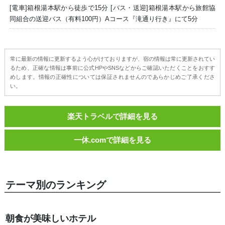
[電車]箱根湯本駅から徒歩で15分 [バス・送迎]箱根湯本駅から旅館協
同組合の送迎バス（有料100円）Aコース『滝通り行き』にて5分
常に最新の情報に更新するよう心がけておりますが、宿の情報は常に更新されてい
るため、正確な情報は事前に公式HPやSNSなどからご確認いただくことをおすす
めします。情報の正確性については保証されませんのであらかじめご了承くださ
い。
楽天トラベルで詳細を見る
一休.comで詳細を見る
テーマ別のランキング
朝食が美味しいホテル