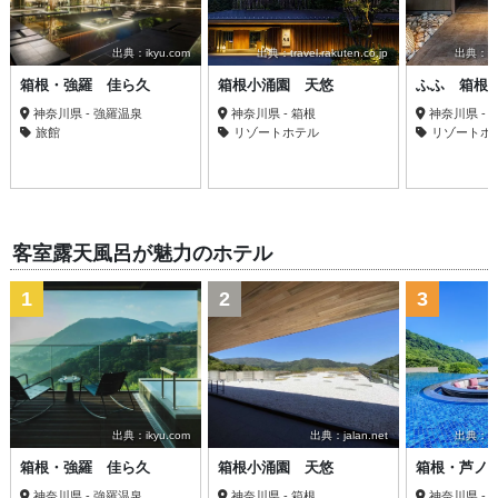
出典：ikyu.com
出典：travel.rakuten.co.jp
出典：trav
箱根・強羅 佳ら久
箱根小涌園 天悠
ふふ 箱根
神奈川県 - 強羅温泉
神奈川県 - 箱根
神奈川県 -
旅館
リゾートホテル
リゾートホ
客室露天風呂が魅力のホテル
1
2
3
出典：ikyu.com
出典：jalan.net
出典：trav
箱根・強羅 佳ら久
箱根小涌園 天悠
箱根・芦ノ
神奈川県 - 強羅温泉
神奈川県 - 箱根
神奈川県 - 