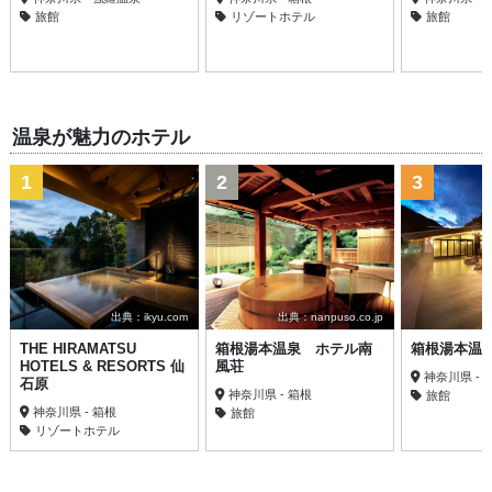
旅館
リゾートホテル
旅館
温泉が魅力のホテル
1
2
3
出典：ikyu.com
出典：nanpuso.co.jp
THE HIRAMATSU
箱根湯本温泉 ホテル南
箱根湯本温
HOTELS & RESORTS 仙
風荘
神奈川県 - 
石原
神奈川県 - 箱根
旅館
神奈川県 - 箱根
旅館
リゾートホテル