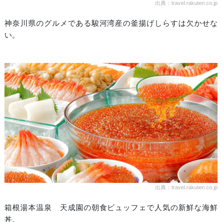
出典：travel.rakuten.co.jp
神奈川県のグルメである駿河湾産の釜揚げしらすは欠かせな
い。
出典：travel.rakuten.co.jp
箱根湯本温泉 天成園の朝食ビュッフェで人気の新鮮な海鮮
丼。