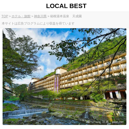
LOCAL BEST
TOP
ホテル・旅館
神奈川県
箱根湯本温泉 天成園
本サイトは広告プログラムにより収益を得ています
出典：jalan.net