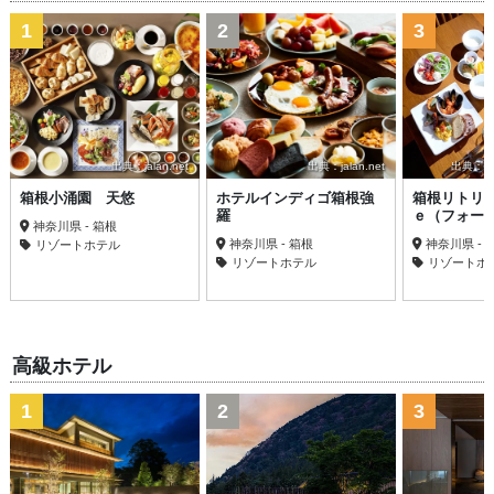
1
2
3
出典：jalan.net
出典：jalan.net
出典：trav
箱根小涌園 天悠
ホテルインディゴ箱根強
箱根リトリ
羅
ｅ（フォー
神奈川県 - 箱根
神奈川県 - 箱根
神奈川県 -
リゾートホテル
リゾートホテル
リゾートホ
高級ホテル
1
2
3