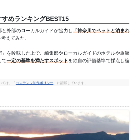
めランキングBEST15
部と外部のローカルガイドが協力し
「神奈川でペットと泊まれ
を考えてみた。
宿」を吟味した上で、編集部やローカルガイドのホテルや旅館
して
一定の基準を満たすスポット
を独自の評価基準で採点し編
いては、「
コンテンツ制作ポリシー
」に記載しています。