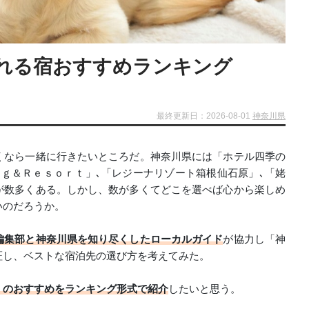
れる宿おすすめランキング
最終更新日：2026-08-01
神奈川県
くなら一緒に行きたいところだ。神奈川県には「ホテル四季の
ｇ＆Ｒｅｓｏｒｔ」､「レジーナリゾート箱根仙石原」､「姥
が数多くある。しかし、数が多くてどこを選べば心から楽しめ
いのだろうか。
編集部と神奈川県を知り尽くしたローカルガイド
が協力し「神
証し、ベストな宿泊先の選び方を考えてみた。
」のおすすめをランキング形式で紹介
したいと思う。