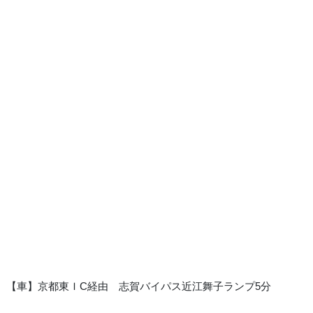
【車】京都東ＩC経由 志賀バイパス近江舞子ランプ5分