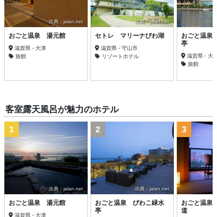
出典：jalan.net
出典：jalan.net
おごと温泉 湯元館
セトレ マリーナびわ湖
おごと温泉
亭
滋賀県 - 大津
滋賀県 - 守山市
滋賀県 - 大
旅館
リゾートホテル
旅館
客室露天風呂が魅力のホテル
1
2
3
出典：jalan.net
出典：jalan.net
おごと温泉 湯元館
おごと温泉 びわこ緑水
おごと温泉
亭
道
滋賀県 - 大津