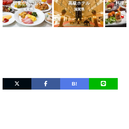
朝食がおいしい
高級ホテル
料理が
滋賀県
滋賀県
滋
B!