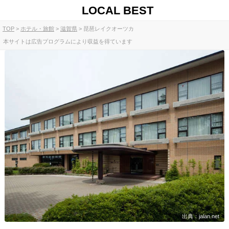
LOCAL BEST
TOP
ホテル・旅館
滋賀県
琵琶レイクオーツカ
本サイトは広告プログラムにより収益を得ています
出典：jalan.net