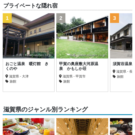
プライベートな隠れ宿
1
2
3
出典：travel.rakuten.co.jp
出典：travel.rakuten.co.jp
出典：bi
おごと温泉 暖灯館 き
甲賀の奥座敷大河原温
須賀谷温泉
くのや
泉 かもしか荘
滋賀県 - 長
滋賀県 - 大津
滋賀県 - 甲賀市
旅館
旅館
旅館
滋賀県のジャンル別ランキング