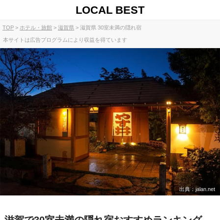
LOCAL BEST
TOP
ホテル・旅館
滋賀県
滋賀県 30室未満の隠れ宿
本サイトは広告プログラムにより収益を得ています
出典：jalan.net