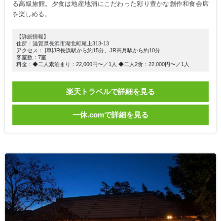
る高級旅館。夕食は地産地消にこだわった彩り豊かな創作和食会席
を楽しめる。
【詳細情報】
住所：滋賀県長浜市湖北町尾上313-13
アクセス： [車]JR長浜駅から約15分、JR高月駅から約10分
客室数：7室
料金：◆二人素泊まり：22,000円〜／1人 ◆二人2食：22,000円〜／1人
楽天トラベルで詳細を見る
一休.comで詳細を見る