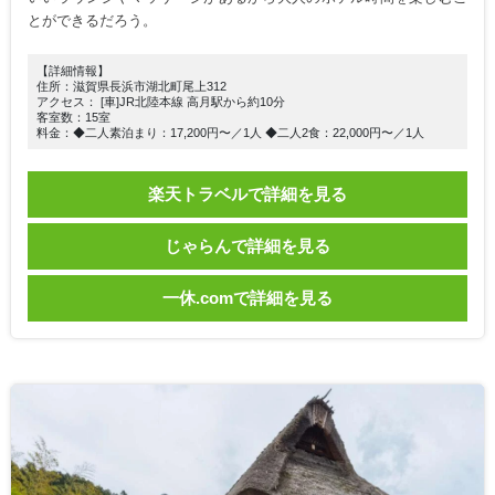
とができるだろう。
【詳細情報】
住所：滋賀県長浜市湖北町尾上312
アクセス： [車]JR北陸本線 高月駅から約10分
客室数：15室
料金：◆二人素泊まり：17,200円〜／1人 ◆二人2食：22,000円〜／1人
楽天トラベルで詳細を見る
じゃらんで詳細を見る
一休.comで詳細を見る