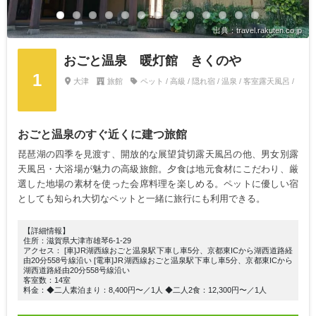
出典：travel.rakuten.co.jp
おごと温泉 暖灯館 きくのや
1
大津
旅館
ペット / 高級 / 隠れ宿 / 温泉 / 客室露天風呂 /
おごと温泉のすぐ近くに建つ旅館
琵琶湖の四季を見渡す、開放的な展望貸切露天風呂の他、男女別露
天風呂・大浴場が魅力の高級旅館。夕食は地元食材にこだわり、厳
選した地場の素材を使った会席料理を楽しめる。ペットに優しい宿
としても知られ大切なペットと一緒に旅行にも利用できる。
【詳細情報】
住所：滋賀県大津市雄琴6-1-29
アクセス： [車]JR湖西線おごと温泉駅下車し車5分、京都東ICから湖西道路経
由20分558号線沿い [電車]JR湖西線おごと温泉駅下車し車5分、京都東ICから
湖西道路経由20分558号線沿い
客室数：14室
料金：◆二人素泊まり：8,400円〜／1人 ◆二人2食：12,300円〜／1人