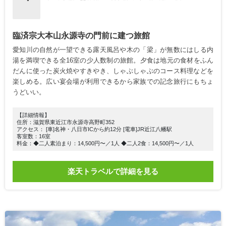
臨済宗大本山永源寺の門前に建つ旅館
愛知川の自然が一望できる露天風呂や木の「梁」が無数にはしる内
湯を満喫できる全16室の少人数制の旅館。夕食は地元の食材をふん
だんに使った炭火焼やすきやき、しゃぶしゃぶのコース料理などを
楽しめる。広い宴会場が利用できるから家族での記念旅行にもちょ
うどいい。
【詳細情報】
住所：滋賀県東近江市永源寺高野町352
アクセス： [車]名神・八日市ICから約12分 [電車]JR近江八幡駅
客室数：16室
料金：◆二人素泊まり：14,500円〜／1人 ◆二人2食：14,500円〜／1人
楽天トラベルで詳細を見る