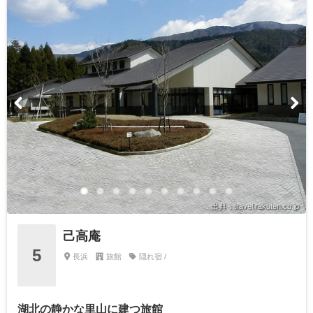
出典：travel.rakuten.co.jp
己高庵
5
長浜
旅館
隠れ宿 /
湖北の静かな里山に建つ旅館