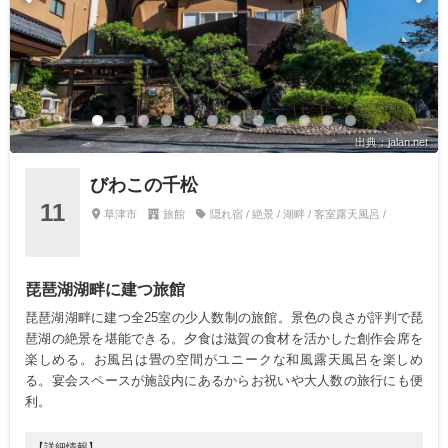
出典：jalan.net
びわこの千松
11
草津市
旅館
隠れ宿 / 絶景 / 湖畔 / 客室露天風呂 /
琵琶湖湖畔に建つ旅館
琵琶湖湖畔に建つ全25室の少人数制の旅館。景色の良さが評判で琵
琶湖の絶景を堪能できる。夕食は滋賀の食材を活かした創作会席を
楽しめる。お風呂は畳の空間がユニークな和風露天風呂を楽しめ
る。宴会スペースが施設内にあるからお祝いや大人数の旅行にも便
利。
【詳細情報】