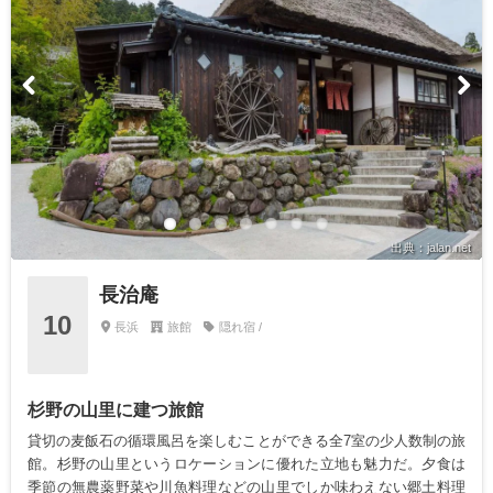
出典：jalan.net
長治庵
10
長浜
旅館
隠れ宿 /
杉野の山里に建つ旅館
貸切の麦飯石の循環風呂を楽しむことができる全7室の少人数制の旅
館。杉野の山里というロケーションに優れた立地も魅力だ。夕食は
季節の無農薬野菜や川魚料理などの山里でしか味わえない郷土料理