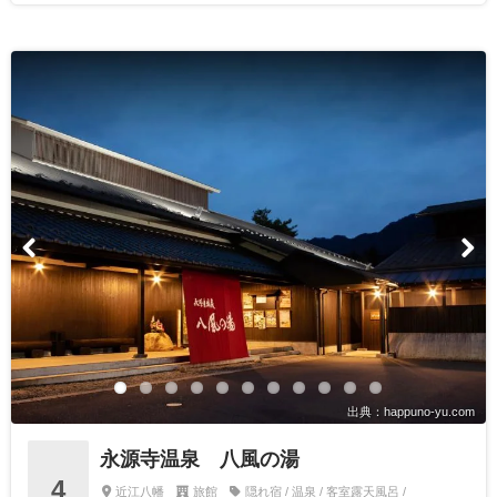
出典：happuno-yu.com
永源寺温泉 八風の湯
4
近江八幡
旅館
隠れ宿 / 温泉 / 客室露天風呂 /