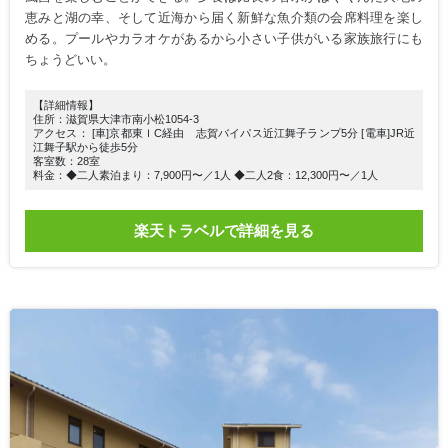
恵みと湖の幸、そして近海から届く新鮮な魚介類の会席料理を楽し
める。プールやカラオケがあるから小さい子供がいる家族旅行にも
ちょうどいい。
【詳細情報】
住所：滋賀県大津市南小松1054-3
アクセス： [車]京都東ＩC経由 志賀バイパス近江舞子ランプ5分 [電車]JR近
江舞子駅から徒歩5分
客室数：28室
料金：◆二人素泊まり：7,900円〜／1人 ◆二人2食：12,300円〜／1人
楽天トラベルで詳細を見る