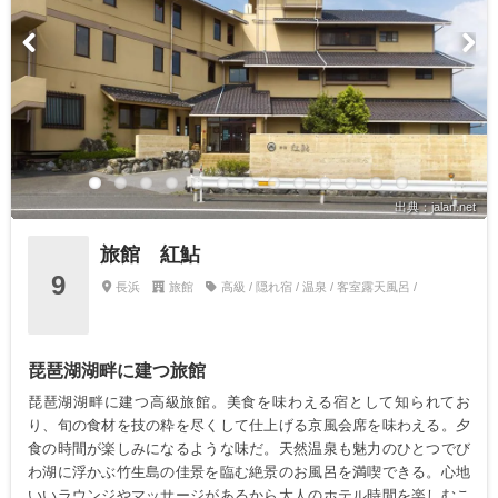
出典：jalan.net
旅館 紅鮎
9
長浜
旅館
高級 / 隠れ宿 / 温泉 / 客室露天風呂 /
琵琶湖湖畔に建つ旅館
琵琶湖湖畔に建つ高級旅館。美食を味わえる宿として知られてお
り、旬の食材を技の粋を尽くして仕上げる京風会席を味わえる。夕
食の時間が楽しみになるような味だ。天然温泉も魅力のひとつでび
わ湖に浮かぶ竹生島の佳景を臨む絶景のお風呂を満喫できる。心地
いいラウンジやマッサージがあるから大人のホテル時間を楽しむこ