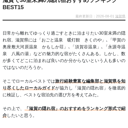
滋賀で30室未満の隠れ宿おすすめランキング
BEST15
最終更新日：2026-08-01
滋賀県
日常から離れてゆっくり過ごすときに泊まりたい30室未満の隠
れ宿。滋賀県には「おごと温泉 暖灯館 きくのや」､「甲賀の
奥座敷大河原温泉 かもしか荘」､「須賀谷温泉」､「永源寺温
泉 八風の湯」などの魅力的な宿がたくさんある。しかし、数
が多くてどこに泊まれば良いのか分からないという人も多いの
ではないのだろうか。
そこでローカルベストでは
旅行経験豊富な編集部と滋賀県を知
り尽くしたローカルガイド
が協力し「滋賀の隠れ宿」を徹底的
に検証し、ベストな宿泊先の選び方を考えてみた。
その上で、
「滋賀の隠れ宿」のおすすめをランキング形式で紹
介
したいと思う。