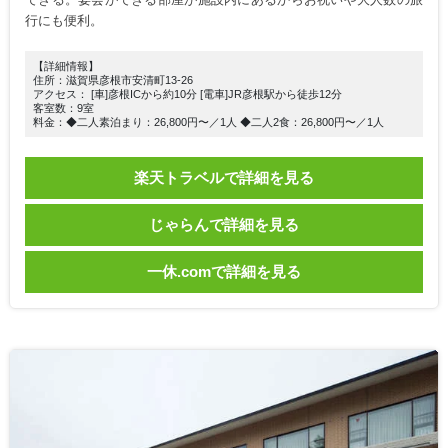
行にも便利。
【詳細情報】
住所：滋賀県彦根市安清町13-26
アクセス： [車]彦根ICから約10分 [電車]JR彦根駅から徒歩12分
客室数：9室
料金：◆二人素泊まり：26,800円〜／1人 ◆二人2食：26,800円〜／1人
楽天トラベルで詳細を見る
じゃらんで詳細を見る
一休.comで詳細を見る