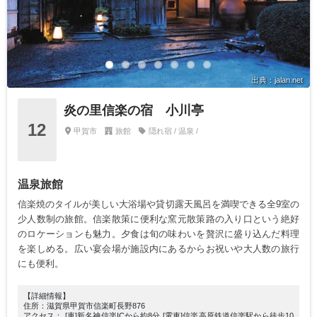
出典：jalan.net
炎の里信楽の宿 小川亭
12
甲賀市
旅館
隠れ宿 / 温泉 /
温泉旅館
信楽焼のタイルが美しい大浴場や貸切露天風呂を満喫できる全9室の
少人数制の旅館。信楽散策に便利な窯元散策路の入り口という絶好
のロケーションも魅力。夕食は旬の味わいを贅沢に盛り込んだ料理
を楽しめる。広い宴会場が施設内にあるからお祝いや大人数の旅行
にも便利。
【詳細情報】
住所：滋賀県甲賀市信楽町長野876
アクセス： [車]新名神信楽ICから約8分 [電車]信楽高原鉄道信楽駅から徒歩10