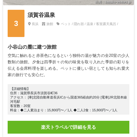
出典：biwako-visitors.jp
須賀谷温泉
3
長浜
旅館
ペット / 隠れ宿 / 温泉 / 客室露天風呂 /
小谷山の麓に建つ旅館
空気に触れると赤茶色になるという独特の湯が魅力の全20室の少人
数制の旅館。夕食は四季折々の旬の味覚を取り入れた季節の彩りを
伝える会席料理を楽しめる。ペットに優しい宿としても知られ愛犬
家の旅行でも安心だ。
【詳細情報】
住所：滋賀県長浜市須賀谷町36
アクセス： [車]北陸自動車道長浜ICから国道365経由約20分 [電車]JR北陸本線
河毛駅
客室数：20室
料金：◆二人素泊まり：15,800円〜／1人 ◆二人2食：15,800円〜／1人
楽天トラベルで詳細を見る