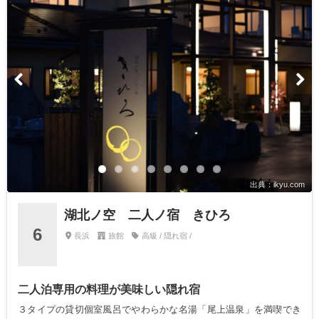
出典：ikyu.com
湖北ノ空 二人ノ宿 きひろ
6
長浜
旅館
高級 / 隠れ宿 /
二人泊専用の料理が美味しい隠れ宿
３タイプの貸切個室風呂でやわらかな名湯「尾上温泉」を満喫でき