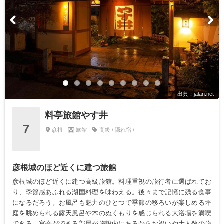
出典：jalan.net
料亭旅館やす井
7
彦根
旅館
高級 / 隠れ宿 /
彦根城のほど近くに建つ旅館
彦根城のほど近くに建つ高級旅館。料理重視の旅行者に選ばれてお
り、季節感あふれる湖国料理を味わえる。後々まで記憶に残る食事
になるだろう。お風呂も魅力のひとつで季節の移ろいが楽しめる坪
庭を眺められる露天風呂や木のぬくもりを感じられる大浴場を満喫
できる。宴会ができる部屋が施設内にあるからお祝いや大人数の旅