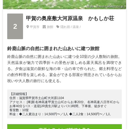
出典：travel.rakuten.co.jp
甲賀の奥座敷大河原温泉 かもしか荘
2
甲賀市
旅館
隠れ宿 / 温泉 /
鈴鹿山脈の自然に囲まれた山あいに建つ旅館
鈴鹿山脈の自然に囲まれた山あいに建つ全10室の少人数制の旅館。
天然温泉が魅力で四季折々の景色が楽しめる露天風呂を満喫でき
る。夕食は滋賀の新鮮な海の幸・山の幸で作られた、郷土料理など
の創作料理を楽しめる。宴会ができる部屋が用意されているからお
祝いや大人数の旅行にも使える。
【詳細情報】
住所：滋賀県甲賀市土山町大河原1104
アクセス： [車]新名神高速甲賀土山ICからお車20分、名神高速八日市ICから
お車40分 [バス・送迎]JR貴生川駅よりバス1時間、下車後、徒歩すぐ
客室数：10室
料金：◆二人素泊まり：14,500円〜／1人 ◆二人2食：14,500円〜／1人