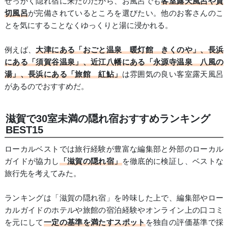
せっかく隠れ宿に来たのだから、お風呂でも
客室露天風呂や貸
切風呂
が完備されているところを選びたい。他のお客さんのこ
とを気にすることなくゆっくりと湯に浸かれる。
例えば、
大津にある「おごと温泉 暖灯館 きくのや」、長浜
にある「須賀谷温泉」、近江八幡にある「永源寺温泉 八風の
湯」、長浜にある「旅館 紅鮎」
は雰囲気の良い客室露天風呂
があるのでおすすめだ。
滋賀で30室未満の隠れ宿おすすめランキング
BEST15
ローカルベストでは旅行経験が豊富な編集部と外部のローカル
ガイドが協力し
「滋賀の隠れ宿」
を徹底的に検証し、ベストな
旅行先を考えてみた。
ランキングは「滋賀の隠れ宿」を吟味した上で、編集部やロー
カルガイドのホテルや旅館の宿泊経験やオンライン上の口コミ
を元にして
一定の基準を満たすスポット
を独自の評価基準で採