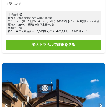
を楽しめる。
【詳細情報】
住所：滋賀県長浜市木之本町杉野2702
アクセス： [車]JR北陸本線 木之本駅から約15分 [バス・送迎]湖国バス金居
原行きで25分、杉野農協前下車徒歩3分
客室数：7室
料金：◆二人素泊まり：6,600円〜／1人 ◆二人2食：11,900円〜／1人
楽天トラベルで詳細を見る