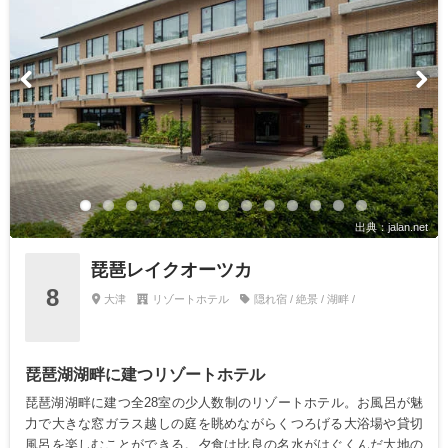
出典：jalan.net
琵琶レイクオーツカ
8
大津
リゾートホテル
隠れ宿 / 絶景 / 湖畔 /
琵琶湖湖畔に建つリゾートホテル
琵琶湖湖畔に建つ全28室の少人数制のリゾートホテル。お風呂が魅
力で大きな窓ガラス越しの庭を眺めながらくつろげる大浴場や貸切
風呂を楽しむことができる。夕食は比良の名水がはぐくんだ大地の