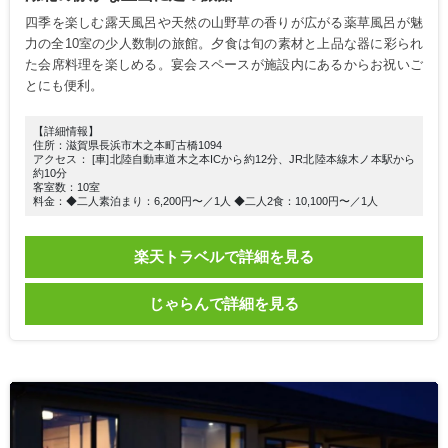
四季を楽しむ露天風呂や天然の山野草の香りが広がる薬草風呂が魅
力の全10室の少人数制の旅館。夕食は旬の素材と上品な器に彩られ
た会席料理を楽しめる。宴会スペースが施設内にあるからお祝いご
とにも便利。
【詳細情報】
住所：滋賀県長浜市木之本町古橋1094
アクセス： [車]北陸自動車道木之本ICから約12分、JR北陸本線木ノ本駅から
約10分
客室数：10室
料金：◆二人素泊まり：6,200円〜／1人 ◆二人2食：10,100円〜／1人
楽天トラベルで詳細を見る
じゃらんで詳細を見る