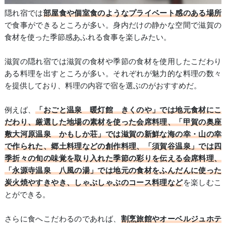
隠れ宿では
部屋食や個室食のようなプライベート感のある場所
で食事ができるところが多い。身内だけの静かな空間で滋賀の
食材を使った季節感あふれる食事を楽しみたい。
滋賀の隠れ宿では滋賀の食材や季節の食材を使用したこだわり
ある料理を出すところが多い。それぞれが魅力的な料理の数々
を提供しており、料理の内容で宿を選ぶのがおすすめだ。
例えば、
「おごと温泉 暖灯館 きくのや」では地元食材にこ
だわり、厳選した地場の素材を使った会席料理、「甲賀の奥座
敷大河原温泉 かもしか荘」では滋賀の新鮮な海の幸・山の幸
で作られた、郷土料理などの創作料理、「須賀谷温泉」では四
季折々の旬の味覚を取り入れた季節の彩りを伝える会席料理、
「永源寺温泉 八風の湯」では地元の食材をふんだんに使った
炭火焼やすきやき、しゃぶしゃぶのコース料理など
を楽しむこ
とができる。
さらに食へこだわるのであれば、
割烹旅館やオーベルジュホテ