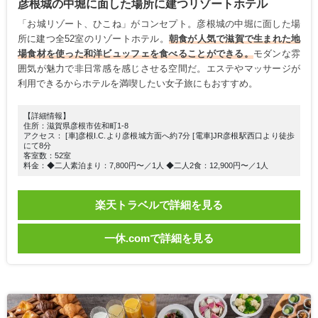
彦根城の中堀に面した場所に建つリゾートホテル
「お城リゾート、ひこね」がコンセプト。彦根城の中堀に面した場
所に建つ全52室のリゾートホテル。
朝食が人気で滋賀で生まれた地
場食材を使った和洋ビュッフェを食べることができる。
モダンな雰
囲気が魅力で非日常感を感じさせる空間だ。エステやマッサージが
利用できるからホテルを満喫したい女子旅にもおすすめ。
【詳細情報】
住所：滋賀県彦根市佐和町1-8
アクセス： [車]彦根I.C.より彦根城方面へ約7分 [電車]JR彦根駅西口より徒歩
にて8分
客室数：52室
料金：◆二人素泊まり：7,800円〜／1人 ◆二人2食：12,900円〜／1人
楽天トラベルで詳細を見る
一休.comで詳細を見る