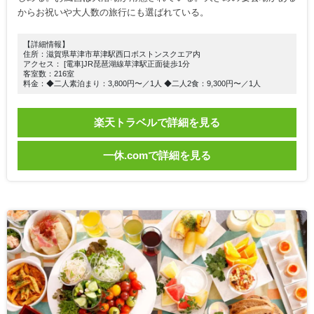
からお祝いや大人数の旅行にも選ばれている。
【詳細情報】
住所：滋賀県草津市草津駅西口ボストンスクエア内
アクセス： [電車]JR琵琶湖線草津駅正面徒歩1分
客室数：216室
料金：◆二人素泊まり：3,800円〜／1人 ◆二人2食：9,300円〜／1人
楽天トラベルで詳細を見る
一休.comで詳細を見る