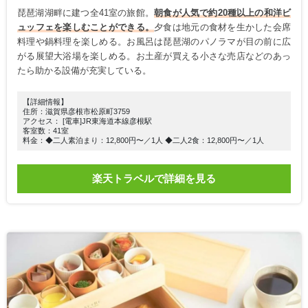
琵琶湖湖畔に建つ全41室の旅館。
朝食が人気で約20種以上の和洋ビ
ュッフェを楽しむことができる。
夕食は地元の食材を生かした会席
料理や鍋料理を楽しめる。お風呂は琵琶湖のパノラマが目の前に広
がる展望大浴場を楽しめる。お土産が買える小さな売店などのあっ
たら助かる設備が充実している。
【詳細情報】
住所：滋賀県彦根市松原町3759
アクセス： [電車]JR東海道本線彦根駅
客室数：41室
料金：◆二人素泊まり：12,800円〜／1人 ◆二人2食：12,800円〜／1人
楽天トラベルで詳細を見る