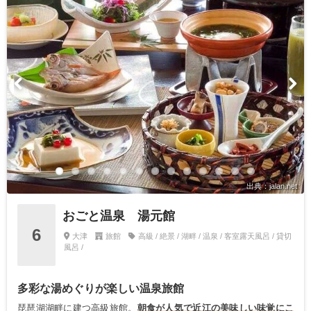
出典：jalan.net
おごと温泉 湯元館
6
大津
旅館
高級 / 絶景 / 湖畔 / 温泉 / 客室露天風呂 / 貸切
風呂 /
多彩な湯めぐりが楽しい温泉旅館
琵琶湖湖畔に建つ高級旅館。
朝食が人気で近江の美味しい味覚にこ