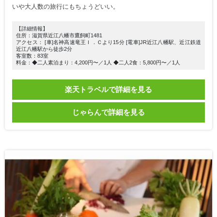
いや大人数の旅行にもちょうどいい。
【詳細情報】
住所：滋賀県近江八幡市鷹飼町1481
アクセス： [車]名神高速竜王Ｉ．Ｃより15分 [電車]JR近江八幡駅、近江鉄道
近江八幡駅から徒歩2分
客室数：83室
料金：◆二人素泊まり：4,200円〜／1人 ◆二人2食：5,800円〜／1人
楽天トラベルで詳細を見る
じゃらんで詳細を見る