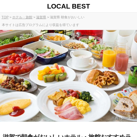
LOCAL BEST
TOP
ホテル・旅館
滋賀県
滋賀県 朝食がおいしい
本サイトは広告プログラムにより収益を得ています
出典：jalan.net