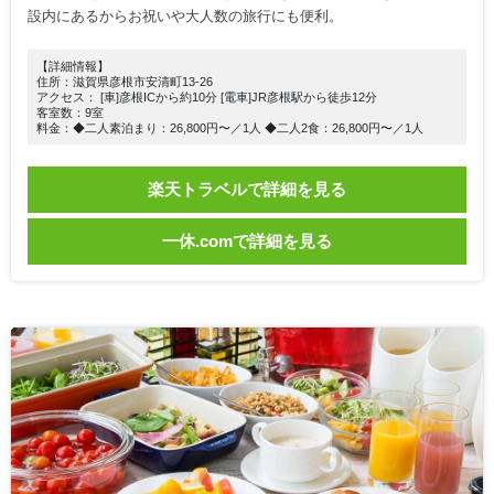
設内にあるからお祝いや大人数の旅行にも便利。
【詳細情報】
住所：滋賀県彦根市安清町13-26
アクセス： [車]彦根ICから約10分 [電車]JR彦根駅から徒歩12分
客室数：9室
料金：◆二人素泊まり：26,800円〜／1人 ◆二人2食：26,800円〜／1人
楽天トラベルで詳細を見る
一休.comで詳細を見る