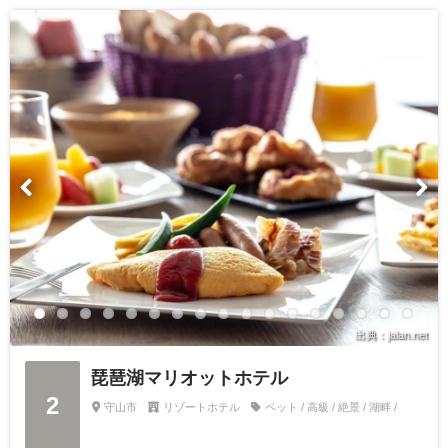
出典：jalan.net
琵琶湖マリオットホテル
2
守山市
リゾートホテル
ペット / 高級 / 絶景 / 湖畔 /