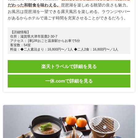
だわった和朝食を味わえる。
琵琶湖を楽しめる眺望の良さも魅力。
お風呂は琵琶湖を一望できる露天風呂を楽しめる。ラウンジやバー
があるからホテルで過ごす時間を充実させることができるだろう。
【詳細情報】
住所：滋賀県大津市苗鹿2-30-7
アクセス： [車]JRおごと温泉駅からお車で5分
客室数：54室
料金：◆二人素泊まり：16,800円〜／1人 ◆二人2食：16,800円〜／1人
楽天トラベルで詳細を見る
一休.comで詳細を見る