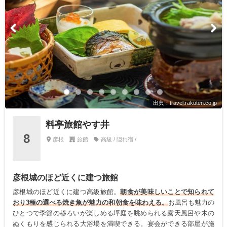
出典：travel.rakuten.co.jp
料亭旅館やす井
8
彦根
旅館
高級 / 隠れ宿 /
彦根城のほど近くに建つ旅館
彦根城のほど近くに建つ高級旅館。
朝食が美味しいことで知られて
おり3種の選べる焼き魚が魅力の和朝食を味わえる。
お風呂も魅力の
ひとつで季節の移ろいが楽しめる坪庭を眺められる露天風呂や木の
ぬくもりを感じられる大浴場を満喫できる。宴会ができる部屋が施