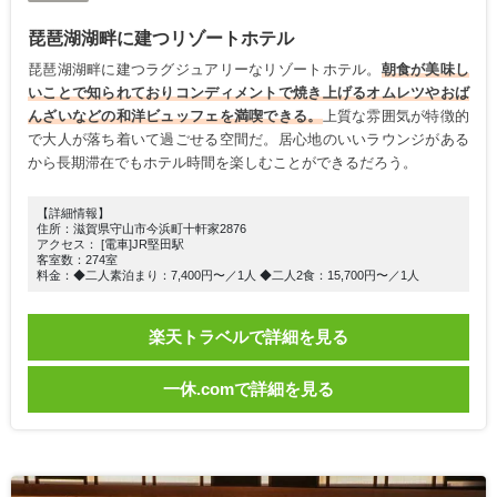
琵琶湖湖畔に建つリゾートホテル
琵琶湖湖畔に建つラグジュアリーなリゾートホテル。
朝食が美味し
いことで知られておりコンディメントで焼き上げるオムレツやおば
んざいなどの和洋ビュッフェを満喫できる。
上質な雰囲気が特徴的
で大人が落ち着いて過ごせる空間だ。居心地のいいラウンジがある
から長期滞在でもホテル時間を楽しむことができるだろう。
【詳細情報】
住所：滋賀県守山市今浜町十軒家2876
アクセス： [電車]JR堅田駅
客室数：274室
料金：◆二人素泊まり：7,400円〜／1人 ◆二人2食：15,700円〜／1人
楽天トラベルで詳細を見る
一休.comで詳細を見る