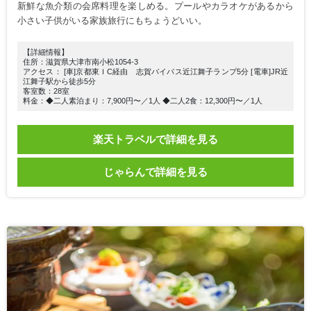
新鮮な魚介類の会席料理を楽しめる。プールやカラオケがあるから
小さい子供がいる家族旅行にもちょうどいい。
【詳細情報】
住所：滋賀県大津市南小松1054-3
アクセス： [車]京都東ＩC経由 志賀バイパス近江舞子ランプ5分 [電車]JR近
江舞子駅から徒歩5分
客室数：28室
料金：◆二人素泊まり：7,900円〜／1人 ◆二人2食：12,300円〜／1人
楽天トラベルで詳細を見る
じゃらんで詳細を見る