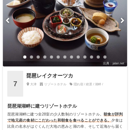
出典：jalan.net
琵琶レイクオーツカ
7
大津
リゾートホテル
隠れ宿 / 絶景 / 湖畔 /
琵琶湖湖畔に建つリゾートホテル
琵琶湖湖畔に建つ全28室の少人数制のリゾートホテル。
朝食が評判
で地元産の食材にこだわった和朝食を食べることができる。
夕食は
比良の名水がはぐくんだ大地の恵みと湖の幸、そして近海から届く