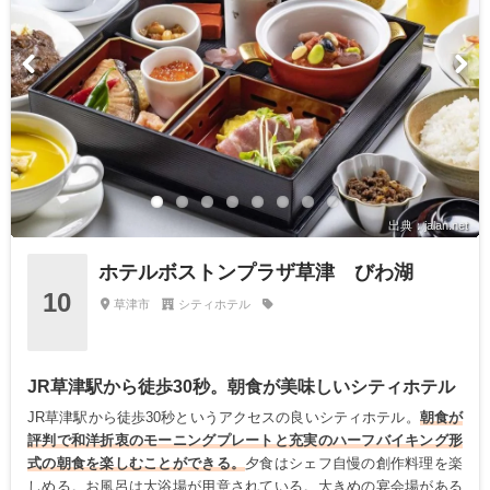
出典：jalan.net
ホテルボストンプラザ草津 びわ湖
10
草津市
シティホテル
JR草津駅から徒歩30秒。朝食が美味しいシティホテル
JR草津駅から徒歩30秒というアクセスの良いシティホテル。
朝食が
評判で和洋折衷のモーニングプレートと充実のハーフバイキング形
式の朝食を楽しむことができる。
夕食はシェフ自慢の創作料理を楽
しめる。お風呂は大浴場が用意されている。大きめの宴会場がある