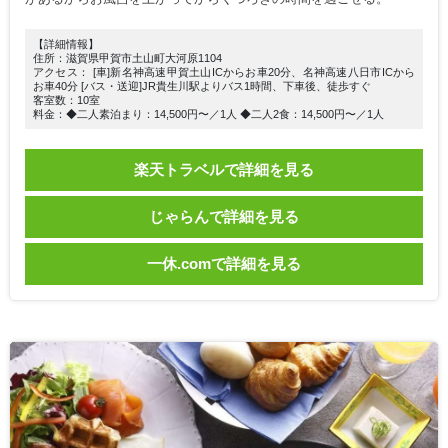
【詳細情報】
住所：滋賀県甲賀市土山町大河原1104
アクセス： [車]新名神高速甲賀土山ICからお車20分、名神高速八日市ICから
お車40分 [バス・送迎]JR貴生川駅よりバス1時間、下車後、徒歩すぐ
客室数：10室
料金：◆二人素泊まり：14,500円〜／1人 ◆二人2食：14,500円〜／1人
楽天トラベルで詳細を見る
じゃらんで詳細を見る
一休.comで詳細を見る