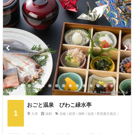
出典：travel.rakuten.co.jp
おごと温泉 びわこ緑水亭
1
大津
旅館
高級 / 絶景 / 湖畔 / 温泉 / 客室露天風呂 /