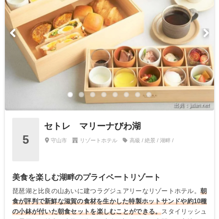
出典：jalan.net
セトレ マリーナびわ湖
5
守山市
リゾートホテル
高級 / 絶景 / 湖畔 /
美食を楽しむ湖畔のプライベートリゾート
琵琶湖と比良の山あいに建つラグジュアリーなリゾートホテル。
朝
食が評判で新鮮な滋賀の食材を生かした特製ホットサンドや約10種
の小鉢が付いた朝食セットを楽しむことができる。
スタイリッシュ