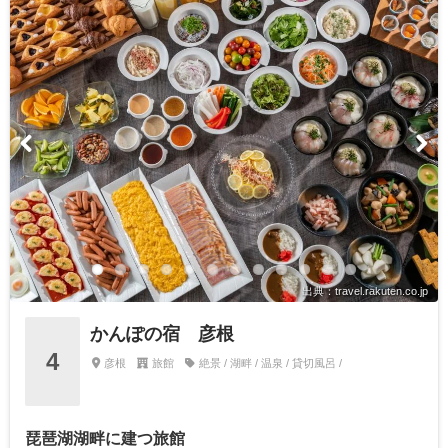
出典：travel.rakuten.co.jp
かんぽの宿 彦根
4
彦根
旅館
絶景 / 湖畔 / 温泉 / 貸切風呂 /
琵琶湖湖畔に建つ旅館