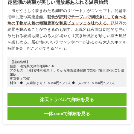
琵琶湖の眺望が美しい開放感あふれる温泉旅館
「風がやさしく吹きわたる湖畔のリゾート」がコンセプト。琵琶湖
湖畔に建つ高級旅館。
朝食が評判でテーブルで網焼きにして食べる
魚の干物が人気の種類豊富な和風ビュッフェを味わえる。
琵琶湖の
絶景を眺めることができるのも魅力。お風呂は夜間は幻想的な光が
放たれる寝湯も楽しめる大浴場やくり貫き岩風呂が珍しい露天風呂
を楽しめる。居心地のいいラウンジやバーがあるから大人のホテル
時間を楽しむことができるだろう。
【詳細情報】
住所：滋賀県大津市雄琴6-1-6
アクセス： [車]名神京都東Ｉ．Ｃから湖西道路経由で20分 [電車]JRおごと温
泉駅
客室数：70室
料金：◆二人素泊まり：18,700円〜／1人 ◆二人2食：18,700円〜／1人
楽天トラベルで詳細を見る
一休.comで詳細を見る