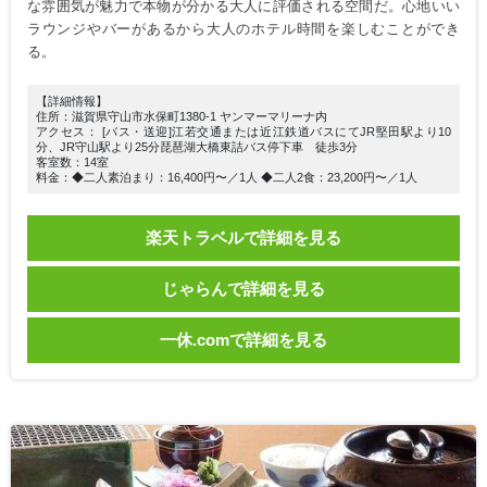
な雰囲気が魅力で本物が分かる大人に評価される空間だ。心地いい
ラウンジやバーがあるから大人のホテル時間を楽しむことができ
る。
【詳細情報】
住所：滋賀県守山市水保町1380-1 ヤンマーマリーナ内
アクセス： [バス・送迎]江若交通または近江鉄道バスにてJR堅田駅より10
分、JR守山駅より25分琵琶湖大橋東詰バス停下車 徒歩3分
客室数：14室
料金：◆二人素泊まり：16,400円〜／1人 ◆二人2食：23,200円〜／1人
楽天トラベルで詳細を見る
じゃらんで詳細を見る
一休.comで詳細を見る