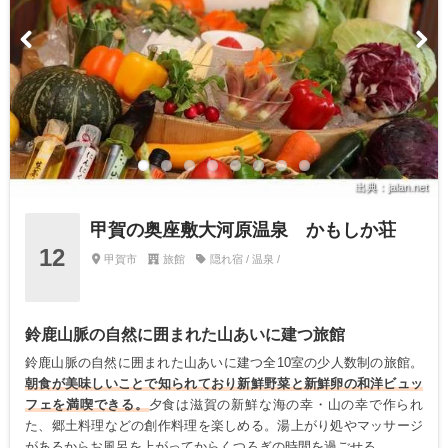
出典：jalan.net
甲賀の奥座敷大河原温泉 かもしか荘
12
甲賀市
旅館
隠れ宿 / 温泉 /
鈴鹿山脈の自然に囲まれた山あいに建つ旅館
鈴鹿山脈の自然に囲まれた山あいに建つ全10室の少人数制の旅館。
朝食が美味しいことで知られており新鮮野菜と新鮮卵の和洋ビュッ
フェを満喫できる。
夕食は滋賀の新鮮な海の幸・山の幸で作られ
た、郷土料理などの創作料理を楽しめる。湯上がり処やマッサージ
があるからお風呂を上がってからくつろぎの時間を過ごせる。