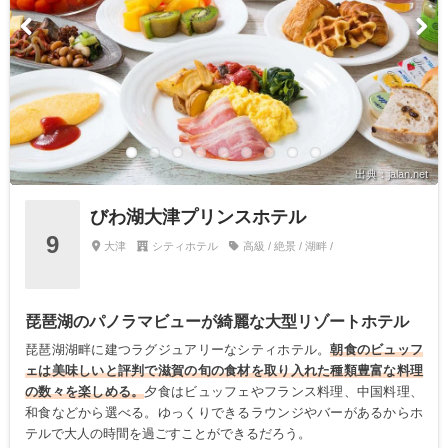
出典：jalan.net
びわ湖大津プリンスホテル
9
大津
シティホテル
高級 / 絶景 / 湖畔 /
琵琶湖のパノラマビューが綺麗な大型リゾートホテル
琵琶湖湖畔に建つラグジュアリーなシティホテル。
朝食のビュッフ
ェは美味しいと評判で滋賀の旬の食材を取り入れた種類豊富な料理
の数々を楽しめる。
夕食はビュッフェやフランス料理、中国料理、
和食などから選べる。ゆっくりできるラウンジやバーがあるからホ
テルで大人の時間を過ごすことができるだろう。