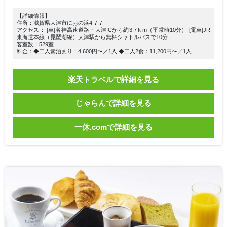
【詳細情報】
住所：滋賀県大津市におの浜4-7-7
アクセス： [車]名神高速道路・大津ICから約3.7ｋm（平常時10分） [電車]JR
東海道本線（琵琶湖線）大津駅から無料シャトルバスで10分
客室数：529室
料金：◆二人素泊まり：4,600円〜／1人 ◆二人2食：11,200円〜／1人
楽天トラベルで詳細を見る
じゃらんで詳細を見る
一休.comで詳細を見る