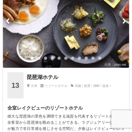
出典：jalan.net
琵琶湖ホテル
13
大津
リゾートホテル
高級 / 絶景 / 湖畔 / 温泉 /
全室レイクビューのリゾートホテル
雄大な琵琶湖の景色を満喫できる滋賀を代表するリゾートホテル。
全客室から琵琶湖を眺めることができる。ラグジュアリーな雰囲気
が魅力で非日常感を感じさせる空間だ。夕食はレイクビューのレス