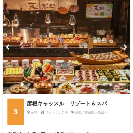
出典：travel.rakuten.co.jp
彦根キャッスル リゾート＆スパ
3
彦根
リゾートホテル
絶景 / 客室露天風呂 /