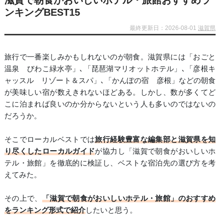
滋賀で朝食がおいしいホテル・旅館おすすめラ
ンキングBEST15
最終更新日：2026-08-01
滋賀県
旅行で一番楽しみかもしれないのが朝食。滋賀県には「おごと
温泉 びわこ緑水亭」､「琵琶湖マリオットホテル」､「彦根キ
ャッスル リゾート＆スパ」､「かんぽの宿 彦根」などの朝食
が美味しい宿が数えきれないほどある。しかし、数が多くてど
こに泊まれば良いのか分からないという人も多いのではないの
だろうか。
そこでローカルベストでは
旅行経験豊富な編集部と滋賀県を知
り尽くしたローカルガイド
が協力し「滋賀で朝食がおいしいホ
テル・旅館」を徹底的に検証し、ベストな宿泊先の選び方を考
えてみた。
その上で、
「滋賀で朝食がおいしいホテル・旅館」のおすすめ
をランキング形式で紹介
したいと思う。