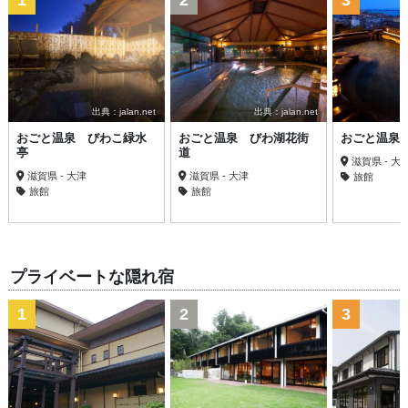
1
2
3
出典：jalan.net
出典：jalan.net
おごと温泉 びわこ緑水
おごと温泉 びわ湖花街
おごと温泉
亭
道
滋賀県 - 大
滋賀県 - 大津
滋賀県 - 大津
旅館
旅館
旅館
プライベートな隠れ宿
1
2
3