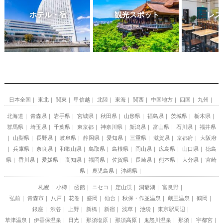
ホテル・宿
観光スポット
レス
日本全国
東北
関東
甲信越
北陸
東海
関西
中国地方
四国
九州
北海道
青森県
岩手県
宮城県
秋田県
山形県
福島県
茨城県
栃木県
群馬県
埼玉県
千葉県
東京都
神奈川県
新潟県
富山県
石川県
福井県
山梨県
長野県
岐阜県
静岡県
愛知県
三重県
滋賀県
京都府
大阪府
兵庫県
奈良県
和歌山県
鳥取県
島根県
岡山県
広島県
山口県
徳島
県
香川県
愛媛県
高知県
福岡県
佐賀県
長崎県
熊本県
大分県
宮崎
県
鹿児島県
沖縄県
札幌
小樽
函館
ニセコ
定山渓
洞爺湖
富良野
弘前
青森市
八戸
花巻
盛岡
仙台
秋保・作並温泉
蔵王温泉
鶴岡
銀座
渋谷
上野
新橋
新宿
浅草
池袋
東京駅周辺
草津温泉
伊香保温泉
日光
那須塩原
那須高原
鬼怒川温泉
那須
宇都宮