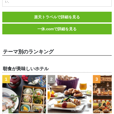
い。
楽天トラベルで詳細を見る
一休.comで詳細を見る
テーマ別のランキング
朝食が美味しいホテル
1
2
3
出典：travel.rakuten.co.jp
出典：jalan.net
出典：trav