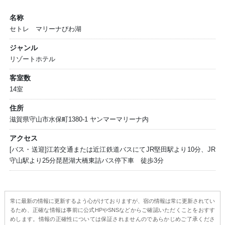
名称
セトレ マリーナびわ湖
ジャンル
リゾートホテル
客室数
14室
住所
滋賀県守山市水保町1380-1 ヤンマーマリーナ内
アクセス
[バス・送迎]江若交通または近江鉄道バスにてJR堅田駅より10分、JR
守山駅より25分琵琶湖大橋東詰バス停下車 徒歩3分
常に最新の情報に更新するよう心がけておりますが、宿の情報は常に更新されてい
るため、正確な情報は事前に公式HPやSNSなどからご確認いただくことをおすす
めします。情報の正確性については保証されませんのであらかじめご了承くださ