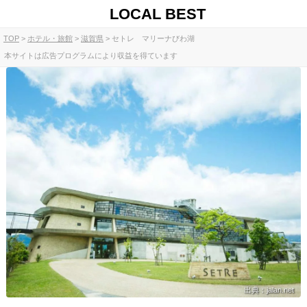
LOCAL BEST
TOP
ホテル・旅館
滋賀県
セトレ マリーナびわ湖
本サイトは広告プログラムにより収益を得ています
出典：jalan.net