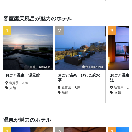
客室露天風呂が魅力のホテル
1
2
3
出典：jalan.net
出典：jalan.net
おごと温泉 湯元館
おごと温泉 びわこ緑水
おごと温泉
亭
道
滋賀県 - 大津
滋賀県 - 大津
滋賀県 - 大
旅館
旅館
旅館
温泉が魅力のホテル