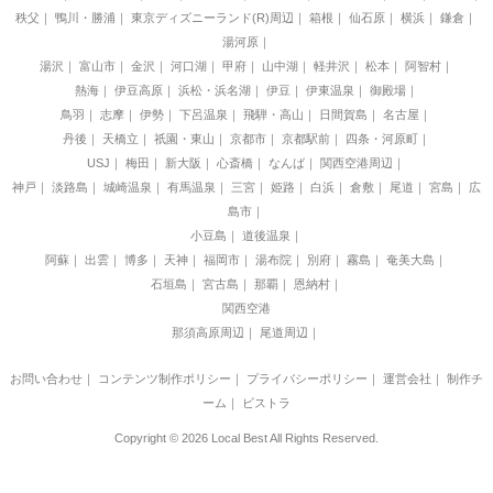
秩父
鴨川・勝浦
東京ディズニーランド(R)周辺
箱根
仙石原
横浜
鎌倉
湯河原
湯沢
富山市
金沢
河口湖
甲府
山中湖
軽井沢
松本
阿智村
熱海
伊豆高原
浜松・浜名湖
伊豆
伊東温泉
御殿場
鳥羽
志摩
伊勢
下呂温泉
飛騨・高山
日間賀島
名古屋
丹後
天橋立
祇園・東山
京都市
京都駅前
四条・河原町
USJ
梅田
新大阪
心斎橋
なんば
関西空港周辺
神戸
淡路島
城崎温泉
有馬温泉
三宮
姫路
白浜
倉敷
尾道
宮島
広
島市
小豆島
道後温泉
阿蘇
出雲
博多
天神
福岡市
湯布院
別府
霧島
奄美大島
石垣島
宮古島
那覇
恩納村
関西空港
那須高原周辺
尾道周辺
お問い合わせ
｜
コンテンツ制作ポリシー
｜
プライバシーポリシー
｜
運営会社
｜
制作チ
ーム
｜
ビストラ
Copyright © 2026 Local Best All Rights Reserved.