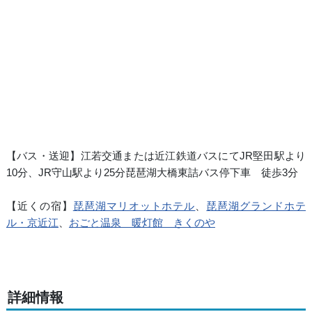
【バス・送迎】江若交通または近江鉄道バスにてJR堅田駅より
10分、JR守山駅より25分琵琶湖大橋東詰バス停下車 徒歩3分
【近くの宿】
琵琶湖マリオットホテル
、
琵琶湖グランドホテ
ル・京近江
、
おごと温泉 暖灯館 きくのや
詳細情報