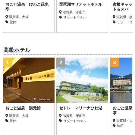
おごと温泉 びわこ緑水
琵琶湖マリオットホテル
彦根キャッ
亭
ト＆スパ
滋賀県 - 守山市
滋賀県 - 大津
滋賀県 - 彦
リゾートホテル
旅館
リゾートホ
高級ホテル
1
2
3
出典：jalan.net
出典：jalan.net
おごと温泉 湯元館
セトレ マリーナびわ湖
おごと温泉
亭
滋賀県 - 大津
滋賀県 - 守山市
滋賀県 - 大
旅館
リゾートホテル
旅館