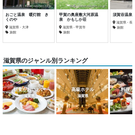
出典：travel.rakuten.co.jp
出典：travel.rakuten.co.jp
出典：bi
おごと温泉 暖灯館 き
甲賀の奥座敷大河原温
須賀谷温泉
くのや
泉 かもしか荘
滋賀県 - 長
滋賀県 - 大津
滋賀県 - 甲賀市
旅館
旅館
旅館
滋賀県のジャンル別ランキング
朝食がおいしい
高級ホテル
料理が
滋賀県
滋賀県
滋