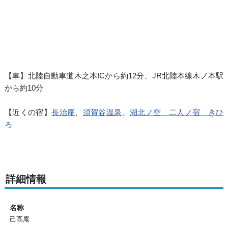
【車】北陸自動車道木之本ICから約12分、JR北陸本線木ノ本駅
から約10分
【近くの宿】
長治庵
、
須賀谷温泉
、
湖北ノ空 二人ノ宿 きひ
ろ
詳細情報
名称
己高庵