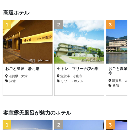
高級ホテル
1
2
3
出典：jalan.net
出典：jalan.net
おごと温泉 湯元館
セトレ マリーナびわ湖
おごと温泉
亭
滋賀県 - 大津
滋賀県 - 守山市
滋賀県 - 大
旅館
リゾートホテル
旅館
客室露天風呂が魅力のホテル
1
2
3