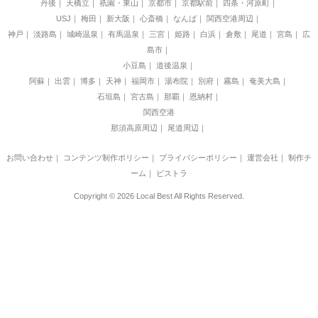
丹後
天橋立
祇園・東山
京都市
京都駅前
四条・河原町
USJ
梅田
新大阪
心斎橋
なんば
関西空港周辺
神戸
淡路島
城崎温泉
有馬温泉
三宮
姫路
白浜
倉敷
尾道
宮島
広
島市
小豆島
道後温泉
阿蘇
出雲
博多
天神
福岡市
湯布院
別府
霧島
奄美大島
石垣島
宮古島
那覇
恩納村
関西空港
那須高原周辺
尾道周辺
お問い合わせ
｜
コンテンツ制作ポリシー
｜
プライバシーポリシー
｜
運営会社
｜
制作チ
ーム
｜
ビストラ
Copyright © 2026 Local Best All Rights Reserved.