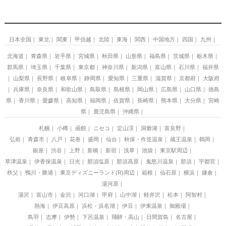
日本全国
東北
関東
甲信越
北陸
東海
関西
中国地方
四国
九州
北海道
青森県
岩手県
宮城県
秋田県
山形県
福島県
茨城県
栃木県
群馬県
埼玉県
千葉県
東京都
神奈川県
新潟県
富山県
石川県
福井県
山梨県
長野県
岐阜県
静岡県
愛知県
三重県
滋賀県
京都府
大阪府
兵庫県
奈良県
和歌山県
鳥取県
島根県
岡山県
広島県
山口県
徳島
県
香川県
愛媛県
高知県
福岡県
佐賀県
長崎県
熊本県
大分県
宮崎
県
鹿児島県
沖縄県
札幌
小樽
函館
ニセコ
定山渓
洞爺湖
富良野
弘前
青森市
八戸
花巻
盛岡
仙台
秋保・作並温泉
蔵王温泉
鶴岡
銀座
渋谷
上野
新橋
新宿
浅草
池袋
東京駅周辺
草津温泉
伊香保温泉
日光
那須塩原
那須高原
鬼怒川温泉
那須
宇都宮
秩父
鴨川・勝浦
東京ディズニーランド(R)周辺
箱根
仙石原
横浜
鎌倉
湯河原
湯沢
富山市
金沢
河口湖
甲府
山中湖
軽井沢
松本
阿智村
熱海
伊豆高原
浜松・浜名湖
伊豆
伊東温泉
御殿場
鳥羽
志摩
伊勢
下呂温泉
飛騨・高山
日間賀島
名古屋