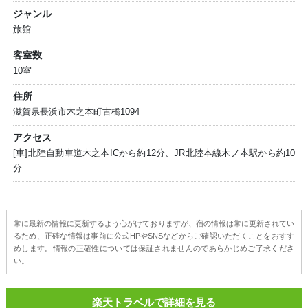
ジャンル
旅館
客室数
10室
住所
滋賀県長浜市木之本町古橋1094
アクセス
[車]北陸自動車道木之本ICから約12分、JR北陸本線木ノ本駅から約10
分
常に最新の情報に更新するよう心がけておりますが、宿の情報は常に更新されてい
るため、正確な情報は事前に公式HPやSNSなどからご確認いただくことをおすす
めします。情報の正確性については保証されませんのであらかじめご了承くださ
い。
楽天トラベルで詳細を見る