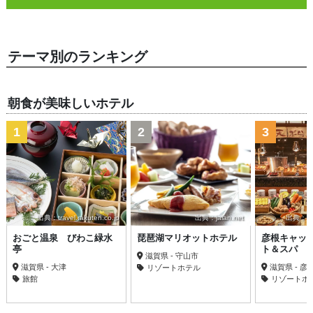
テーマ別のランキング
朝食が美味しいホテル
1
2
3
出典：travel.rakuten.co.jp
出典：jalan.net
出典：trav
おごと温泉 びわこ緑水
琵琶湖マリオットホテル
彦根キャッ
亭
ト＆スパ
滋賀県 - 守山市
滋賀県 - 大津
滋賀県 - 彦
リゾートホテル
旅館
リゾートホ