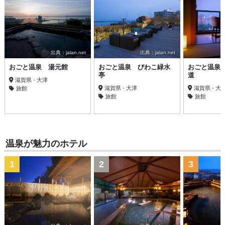
出典：jalan.net
出典：jalan.net
おごと温泉 湯元館
おごと温泉 びわこ緑水
おごと温泉
亭
道
滋賀県 - 大津
滋賀県 - 大津
滋賀県 - 大
旅館
旅館
旅館
温泉が魅力のホテル
1
2
3