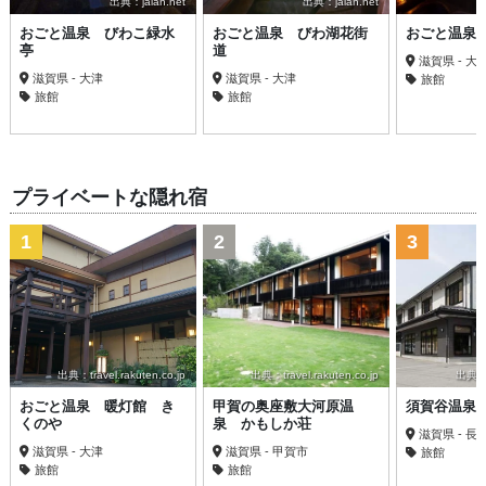
出典：jalan.net
出典：jalan.net
おごと温泉 びわこ緑水
おごと温泉 びわ湖花街
おごと温泉
亭
道
滋賀県 - 大
滋賀県 - 大津
滋賀県 - 大津
旅館
旅館
旅館
プライベートな隠れ宿
1
2
3
出典：travel.rakuten.co.jp
出典：travel.rakuten.co.jp
出典：bi
おごと温泉 暖灯館 き
甲賀の奥座敷大河原温
須賀谷温泉
くのや
泉 かもしか荘
滋賀県 - 長
滋賀県 - 大津
滋賀県 - 甲賀市
旅館
旅館
旅館