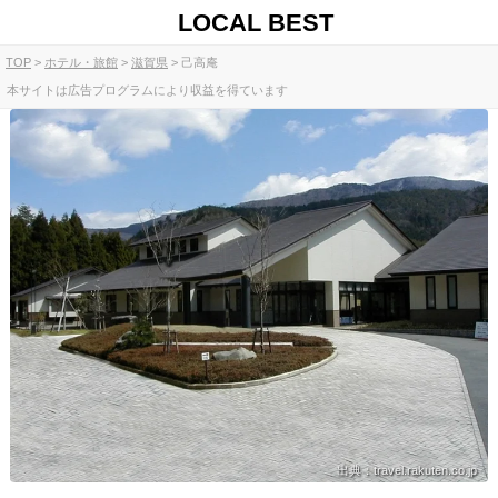
LOCAL BEST
TOP
ホテル・旅館
滋賀県
己高庵
本サイトは広告プログラムにより収益を得ています
出典：travel.rakuten.co.jp