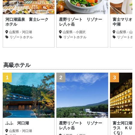
出典：jalan.net
出典：jalan.net
河口湖温泉 富士レーク
星野リゾート リゾナー
富士マリオ
ホテル
レ八ヶ岳
中湖
山梨県 - 河口湖
山梨県 - 小淵沢
山梨県 - 山
リゾートホテル
リゾートホテル
リゾートホ
高級ホテル
1
2
3
出典：jalan.net
出典：travel.rakuten.co.jp
ふふ 河口湖
星野リゾート リゾナー
富士河口湖
レ八ヶ岳
ラス ＫＵ
山梨県 - 河口湖
くな）