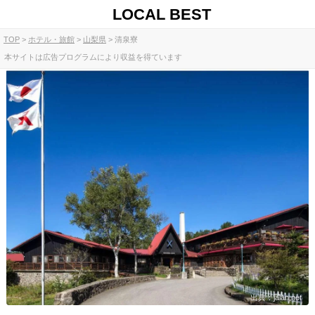
LOCAL BEST
TOP
ホテル・旅館
山梨県
清泉寮
本サイトは広告プログラムにより収益を得ています
出典：jalan.net