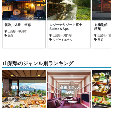
出典：jalan.net
出典：ikyu.com
笛吹川温泉 坐忘
レジーナリゾート富士
糸柳別館 
Suites＆Spa
穣苑
山梨県 - 甲州市
山梨県 - 河口湖
山梨県 - 笛
旅館
リゾートホテル
旅館
山梨県のジャンル別ランキング
朝食がおいしい
高級ホテル
料理が
山梨県
山梨県
山