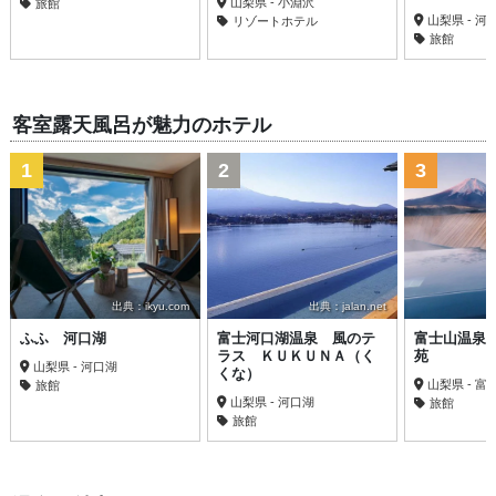
山梨県 - 小淵沢
旅館
山梨県 - 河
リゾートホテル
旅館
客室露天風呂が魅力のホテル
1
2
3
出典：ikyu.com
出典：jalan.net
ふふ 河口湖
富士河口湖温泉 風のテ
富士山温泉
ラス ＫＵＫＵＮＡ（く
苑
山梨県 - 河口湖
くな）
山梨県 - 
旅館
山梨県 - 河口湖
旅館
旅館