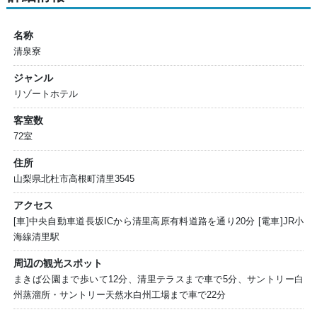
名称
清泉寮
ジャンル
リゾートホテル
客室数
72室
住所
山梨県北杜市高根町清里3545
アクセス
[車]中央自動車道長坂ICから清里高原有料道路を通り20分 [電車]JR小
海線清里駅
周辺の観光スポット
まきば公園まで歩いて12分、清里テラスまで車で5分、サントリー白
州蒸溜所・サントリー天然水白州工場まで車で22分