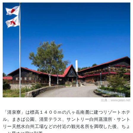
出典：www.jalan.net
「清泉寮」は標高１４００ｍの八ヶ岳南麓に建つリゾートホテ
ル。まきば公園、清里テラス、サントリー白州蒸溜所・サント
リー天然水白州工場などの付近の観光名所を満喫した後、ちょ