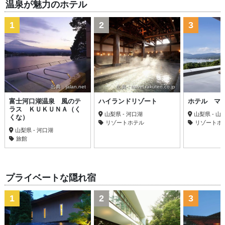
温泉が魅力のホテル
1
2
3
出典：jalan.net
出典：travel.rakuten.co.jp
富士河口湖温泉 風のテ
ハイランドリゾート
ホテル マ
ラス ＫＵＫＵＮＡ（く
山梨県 - 河口湖
山梨県 - 山
くな）
リゾートホテル
リゾートホ
山梨県 - 河口湖
旅館
プライベートな隠れ宿
1
2
3