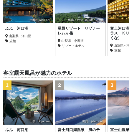
出典：jalan.net
出典：travel.rakuten.co.jp
ふふ 河口湖
星野リゾート リゾナー
富士河口湖
レ八ヶ岳
ラス ＫＵ
山梨県 - 河口湖
くな）
山梨県 - 小淵沢
旅館
山梨県 - 河
リゾートホテル
旅館
客室露天風呂が魅力のホテル
1
2
3
出典：ikyu.com
出典：jalan.net
ふふ 河口湖
富士河口湖温泉 風のテ
富士山温泉