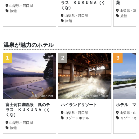
ラス ＫＵＫＵＮＡ（く
苑
山梨県 - 河口湖
くな）
山梨県 - 
旅館
山梨県 - 河口湖
旅館
旅館
温泉が魅力のホテル
1
2
3
出典：jalan.net
出典：travel.rakuten.co.jp
富士河口湖温泉 風のテ
ハイランドリゾート
ホテル マ
ラス ＫＵＫＵＮＡ（く
山梨県 - 河口湖
山梨県 - 山
くな）
リゾートホテル
リゾートホ
山梨県 - 河口湖
旅館