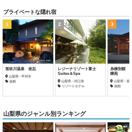
プライベートな隠れ宿
1
2
3
出典：jalan.net
出典：ikyu.com
笛吹川温泉 坐忘
レジーナリゾート富士
糸柳別館 
Suites＆Spa
穣苑
山梨県 - 甲州市
山梨県 - 河口湖
山梨県 - 笛
旅館
リゾートホテル
旅館
山梨県のジャンル別ランキング