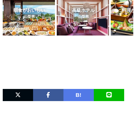
朝食がおいしい
高級ホテル
料理が
山梨県
山梨県
山
B!