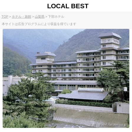
LOCAL BEST
TOP
ホテル・旅館
山梨県
下部ホテル
本サイトは広告プログラムにより収益を得ています
出典：travel.rakuten.co.jp