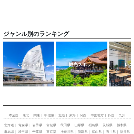
ジャンル別のランキング
ホテル・宿
観光スポット
レス
日本全国
東北
関東
甲信越
北陸
東海
関西
中国地方
四国
九州
北海道
青森県
岩手県
宮城県
秋田県
山形県
福島県
茨城県
栃木県
群馬県
埼玉県
千葉県
東京都
神奈川県
新潟県
富山県
石川県
福井県