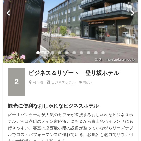
出典：travel.rakuten.co.jp
ビジネス＆リゾート 登り坂ホテル
2
河口湖
ビジネスホテル
格安 /
観光に便利なおしゃれなビジネスホテル
富士山パンケーキが人気のカフェが隣接するおしゃれなビジネスホ
テル。河口湖町のメイン道路沿いにあるから富士急ハイランドにも
行きやすい。客室は必要最小限の設備が整っていながらリーズナブ
ルでコストパフォーマンスに優れている。お風呂も魅力でサウナ付