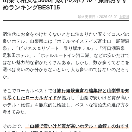
山梨で格安な5000円以下のホテル・旅館おすす
めランキングBEST15
最終更新日：2026-08-01
山梨県
宿泊代にお金をかけたくないときに泊まりたい安くてコスパの
良いホテル。山梨県には「ホテルマイステイズ富士山 展望温
泉」､「ビジネス＆リゾート 登り坂ホテル」､「河口湖温泉
足和田ホテル」､「ホテルルートイン河口湖」などの安いだけで
はない魅力的な宿がたくさんある。しかし、数が多くてどこを
選べば良いのか分からないという人も多いのではないのだろう
か。
そこでローカルベストでは
旅行経験豊富な編集部と山梨県を知
り尽くしたローカルガイド
が協力し「山梨で安いけど質が高い
ホテル・旅館」を徹底的に検証し、ベストな宿泊先の選び方を
考えてみた。
その上で、
「山梨で安いけど質が高いホテル・旅館」のおすす