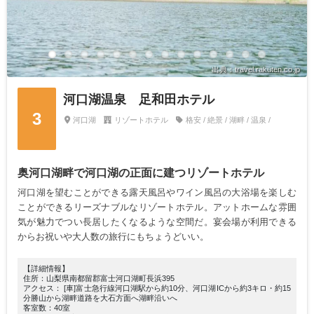
出典：travel.rakuten.co.jp
河口湖温泉 足和田ホテル
3
河口湖
リゾートホテル
格安 / 絶景 / 湖畔 / 温泉 /
奥河口湖畔で河口湖の正面に建つリゾートホテル
河口湖を望むことができる露天風呂やワイン風呂の大浴場を楽しむ
ことができるリーズナブルなリゾートホテル。アットホームな雰囲
気が魅力でつい長居したくなるような空間だ。宴会場が利用できる
からお祝いや大人数の旅行にもちょうどいい。
【詳細情報】
住所：山梨県南都留郡富士河口湖町長浜395
アクセス： [車]富士急行線河口湖駅から約10分、河口湖ICから約3キロ・約15
分勝山から湖畔道路を大石方面へ湖畔沿いへ
客室数：40室