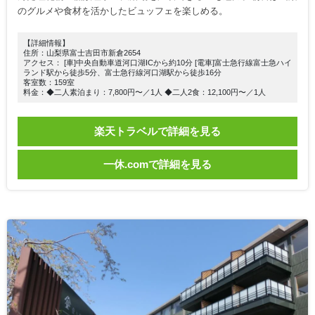
のグルメや食材を活かしたビュッフェを楽しめる。
【詳細情報】
住所：山梨県富士吉田市新倉2654
アクセス： [車]中央自動車道河口湖ICから約10分 [電車]富士急行線富士急ハイ
ランド駅から徒歩5分、富士急行線河口湖駅から徒歩16分
客室数：159室
料金：◆二人素泊まり：7,800円〜／1人 ◆二人2食：12,100円〜／1人
楽天トラベルで詳細を見る
一休.comで詳細を見る