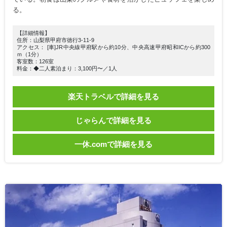
る。
【詳細情報】
住所：山梨県甲府市徳行3-11-9
アクセス： [車]JR中央線甲府駅から約10分、中央高速甲府昭和ICから約300
ｍ（1分）
客室数：126室
料金：◆二人素泊まり：3,100円〜／1人
楽天トラベルで詳細を見る
じゃらんで詳細を見る
一休.comで詳細を見る