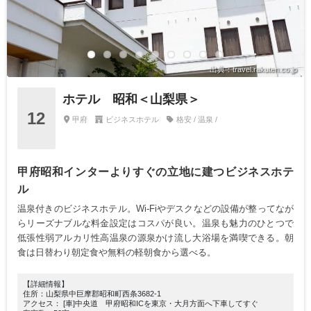
出典：travel.rakuten.co.jp
ホテル 昭和＜山梨県＞
12
甲府
ビジネスホテル
格安 / 温泉 /
甲府昭和インターよりすぐの立地に建つビジネスホテ
ル
温泉付きのビジネスホテル。Wi-Fiやデスクなどの設備が整ってなが
らリーズナブルな料金設定はコスパが良い。温泉も魅力のひとつで
低張性弱アルカリ性高温泉の源泉かけ流し大浴場を満喫できる。朝
食は日替わり朝定食や無料の軽朝食から選べる。
【詳細情報】
住所：山梨県中巨摩郡昭和町西条3682-1
アクセス： [車]中央道 甲府昭和ICを東京・大月方面へ下車してすぐ