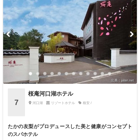
出典：jalan.net
桜庵河口湖ホテル
7
河口湖
リゾートホテル
格安 /
たかの友梨がプロデュースした美と健康がコンセプト
のスパホテル