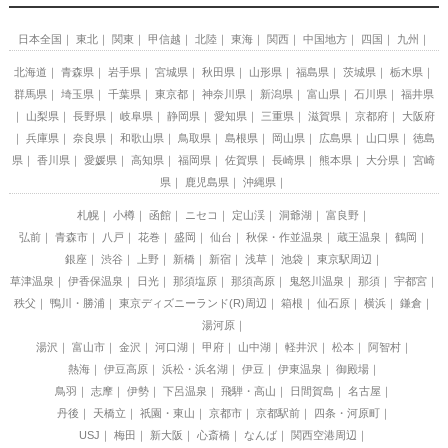
日本全国
東北
関東
甲信越
北陸
東海
関西
中国地方
四国
九州
北海道
青森県
岩手県
宮城県
秋田県
山形県
福島県
茨城県
栃木県
群馬県
埼玉県
千葉県
東京都
神奈川県
新潟県
富山県
石川県
福井県
山梨県
長野県
岐阜県
静岡県
愛知県
三重県
滋賀県
京都府
大阪府
兵庫県
奈良県
和歌山県
鳥取県
島根県
岡山県
広島県
山口県
徳島
県
香川県
愛媛県
高知県
福岡県
佐賀県
長崎県
熊本県
大分県
宮崎
県
鹿児島県
沖縄県
札幌
小樽
函館
ニセコ
定山渓
洞爺湖
富良野
弘前
青森市
八戸
花巻
盛岡
仙台
秋保・作並温泉
蔵王温泉
鶴岡
銀座
渋谷
上野
新橋
新宿
浅草
池袋
東京駅周辺
草津温泉
伊香保温泉
日光
那須塩原
那須高原
鬼怒川温泉
那須
宇都宮
秩父
鴨川・勝浦
東京ディズニーランド(R)周辺
箱根
仙石原
横浜
鎌倉
湯河原
湯沢
富山市
金沢
河口湖
甲府
山中湖
軽井沢
松本
阿智村
熱海
伊豆高原
浜松・浜名湖
伊豆
伊東温泉
御殿場
鳥羽
志摩
伊勢
下呂温泉
飛騨・高山
日間賀島
名古屋
丹後
天橋立
祇園・東山
京都市
京都駅前
四条・河原町
USJ
梅田
新大阪
心斎橋
なんば
関西空港周辺