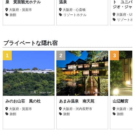
泉 箕面観光ホテル
温泉
ト ユニバ
ジオ・ジャ
大阪府 - 箕面市
大阪府 - 心斎橋
大阪府 - US
旅館
リゾートホテル
リゾートホ
プライベートな隠れ宿
1
2
3
出典：jalan.net
出典：jalan.net
みのお山荘 風の杜
あまみ温泉 南天苑
山辺離宮
大阪府 - 箕面市
大阪府 - 河内長野市
大阪府 - 
旅館
旅館
旅館