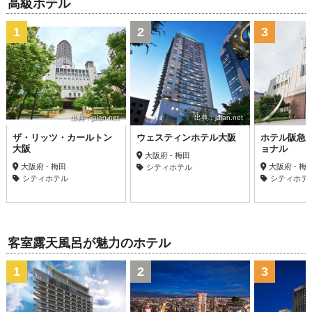
高級ホテル
1
2
3
出典：jalan.net
出典：jalan.net
ザ・リッツ・カールトン
ウェスティンホテル大阪
ホテル阪急
大阪
ョナル
大阪府 - 梅田
大阪府 - 梅田
大阪府 - 梅
シティホテル
シティホテル
シティホテ
客室露天風呂が魅力のホテル
1
2
3