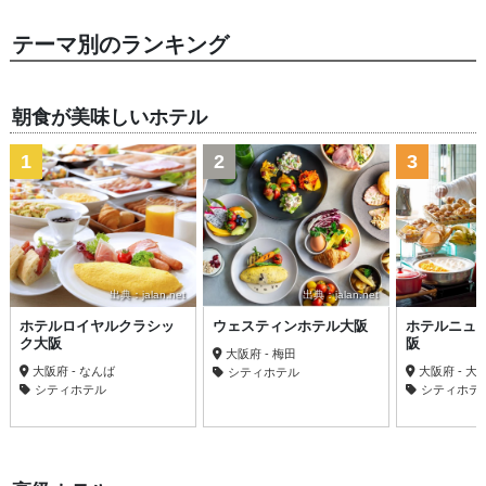
テーマ別のランキング
朝食が美味しいホテル
1
2
3
出典：jalan.net
出典：jalan.net
ホテルロイヤルクラシッ
ウェスティンホテル大阪
ホテルニュ
ク大阪
阪
大阪府 - 梅田
大阪府 - なんば
大阪府 - 大
シティホテル
シティホテル
シティホテ