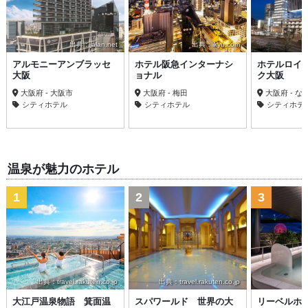
出典：jalan.net
出典：ikyu.com
アルモニーアンブラッセ
ホテル阪急インターナシ
ホテルロイ
大阪
ョナル
ク大阪
大阪府 - 大阪市
大阪府 - 梅田
大阪府 - な
シティホテル
シティホテル
シティホテ
温泉が魅力のホテル
1
2
3
出典：travel.rakuten.co.jp
出典：travel.rakuten.co.jp
大江戸温泉物語 箕面温
スパワールド 世界の大
リーベルホ