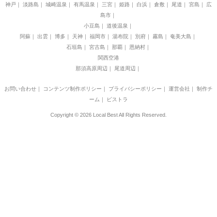
神戸
淡路島
城崎温泉
有馬温泉
三宮
姫路
白浜
倉敷
尾道
宮島
広
島市
小豆島
道後温泉
阿蘇
出雲
博多
天神
福岡市
湯布院
別府
霧島
奄美大島
石垣島
宮古島
那覇
恩納村
関西空港
那須高原周辺
尾道周辺
お問い合わせ
｜
コンテンツ制作ポリシー
｜
プライバシーポリシー
｜
運営会社
｜
制作チ
ーム
｜
ビストラ
Copyright © 2026 Local Best All Rights Reserved.