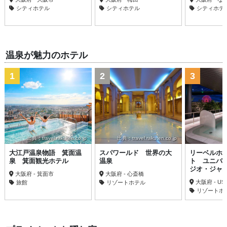
シティホテル
シティホテル
シティホテ
温泉が魅力のホテル
1
2
3
出典：travel.rakuten.co.jp
出典：travel.rakuten.co.jp
大江戸温泉物語 箕面温
スパワールド 世界の大
リーベルホ
泉 箕面観光ホテル
温泉
ト ユニバ
ジオ・ジャ
大阪府 - 箕面市
大阪府 - 心斎橋
大阪府 - US
旅館
リゾートホテル
リゾートホ