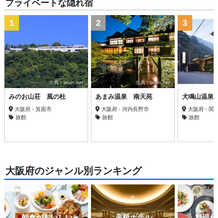
プライベートな隠れ宿
1
2
3
出典：jalan.net
出典：jalan.net
みのお山荘 風の杜
あまみ温泉 南天苑
犬鳴山温泉
大阪府 - 箕面市
大阪府 - 河内長野市
大阪府 - 関
旅館
旅館
旅館
大阪府のジャンル別ランキング
朝食がおいしい
高級ホテル
料理が