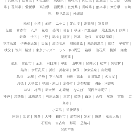
兵庫県
奈良県
和歌山県
鳥取県
島根県
岡山県
広島県
山口県
徳島
県
香川県
愛媛県
高知県
福岡県
佐賀県
長崎県
熊本県
大分県
宮崎
県
鹿児島県
沖縄県
札幌
小樽
函館
ニセコ
定山渓
洞爺湖
富良野
弘前
青森市
八戸
花巻
盛岡
仙台
秋保・作並温泉
蔵王温泉
鶴岡
銀座
渋谷
上野
新橋
新宿
浅草
池袋
東京駅周辺
草津温泉
伊香保温泉
日光
那須塩原
那須高原
鬼怒川温泉
那須
宇都宮
秩父
鴨川・勝浦
東京ディズニーランド(R)周辺
箱根
仙石原
横浜
鎌倉
湯河原
湯沢
富山市
金沢
河口湖
甲府
山中湖
軽井沢
松本
阿智村
熱海
伊豆高原
浜松・浜名湖
伊豆
伊東温泉
御殿場
鳥羽
志摩
伊勢
下呂温泉
飛騨・高山
日間賀島
名古屋
丹後
天橋立
祇園・東山
京都市
京都駅前
四条・河原町
USJ
梅田
新大阪
心斎橋
なんば
関西空港周辺
神戸
淡路島
城崎温泉
有馬温泉
三宮
姫路
白浜
倉敷
尾道
宮島
広
島市
小豆島
道後温泉
阿蘇
出雲
博多
天神
福岡市
湯布院
別府
霧島
奄美大島
石垣島
宮古島
那覇
恩納村
関西空港