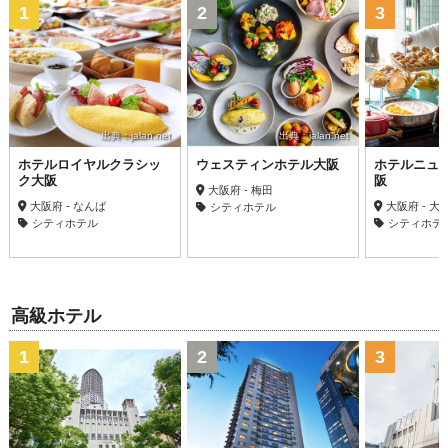
1
2
3
出典：jalan.net
出典：jalan.net
ホテルロイヤルクラシッ
ウェスティンホテル大阪
ホテルニュ
ク大阪
阪
大阪府 - 梅田
大阪府 - なんば
大阪府 - 大
シティホテル
シティホテル
シティホテ
高級ホテル
1
2
3