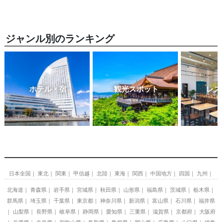
ジャンル別のランキング
ホテル・宿
観光スポット
レス
日本全国
東北
関東
甲信越
北陸
東海
関西
中国地方
四国
九州
北海道
青森県
岩手県
宮城県
秋田県
山形県
福島県
茨城県
栃木県
群馬県
埼玉県
千葉県
東京都
神奈川県
新潟県
富山県
石川県
福井県
山梨県
長野県
岐阜県
静岡県
愛知県
三重県
滋賀県
京都府
大阪府