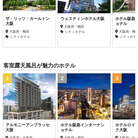
出典：jalan.net
出典：jalan.net
ザ・リッツ・カールトン
ウェスティンホテル大阪
ホテル阪急
大阪
ョナル
大阪府 - 梅田
大阪府 - 梅田
大阪府 - 梅
シティホテル
シティホテル
シティホテ
客室露天風呂が魅力のホテル
1
2
3
出典：jalan.net
出典：ikyu.com
アルモニーアンブラッセ
ホテル阪急インターナシ
ホテルロイ
大阪
ョナル
ク大阪
大阪府 - 大阪市
大阪府 - 梅田
大阪府 - な