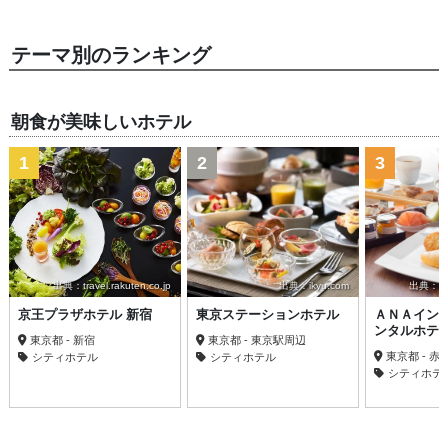
テーマ別のランキング
朝食が美味しいホテル
1
2
3
出典：travel.rakuten.co.jp
出典：ikyu.com
出典：trav
京王プラザホテル 新宿
東京ステーションホテル
ＡＮＡイン
ンタルホテ
東京都 - 新宿
東京都 - 東京駅周辺
東京都 - 
シティホテル
シティホテル
シティホテ