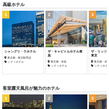
高級ホテル
1
2
3
出典：travel.rakuten.co.jp
出典：jalan.net
シャングリ・ラホテル
ザ・キャピトルホテル東
ザ・リッツ
急
東京
東京都 - 東京駅周辺
東京都 - 赤坂
東京都 - 
シティホテル
シティホテル
シティホテ
客室露天風呂が魅力のホテル
1
2
3