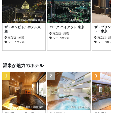
出典：travel.rakuten.co.jp
出典：ikyu.com
ザ・キャピトルホテル東
パーク ハイアット 東京
ザ・プリン
急
ワー東京
東京都 - 新宿
東京都 - 赤坂
東京都 - 新
シティホテル
シティホテル
シティホテ
温泉が魅力のホテル
1
2
3
出典：jalan.net
出典：jalan.net