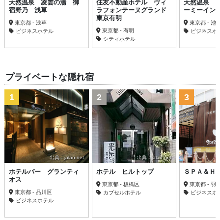
天然温泉 凌雲の湯 御
住友不動産ホテル ヴィ
天然温泉 
宿野乃 浅草
ラフォンテーヌグランド
ーミーイン
東京有明
東京都 - 浅草
東京都 - 池
東京都 - 有明
ビジネスホテル
ビジネスホ
シティホテル
プライベートな隠れ宿
1
2
3
出典：jalan.net
出典：jalan.net
ホテルバー グランティ
ホテル ヒルトップ
ＳＰＡ＆Ｈ
オス
東京都 - 板橋区
東京都 - 羽
東京都 - 品川区
カプセルホテル
ビジネスホ
ビジネスホテル