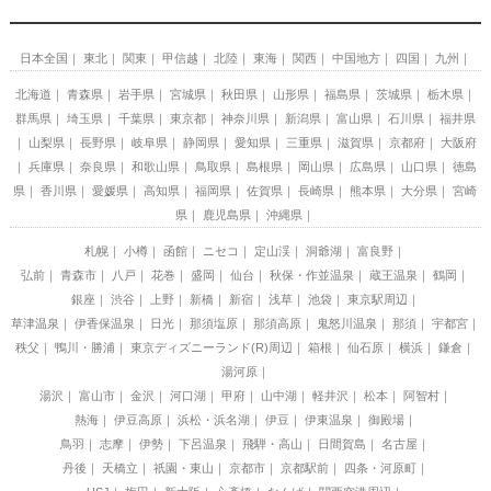
日本全国
東北
関東
甲信越
北陸
東海
関西
中国地方
四国
九州
北海道
青森県
岩手県
宮城県
秋田県
山形県
福島県
茨城県
栃木県
群馬県
埼玉県
千葉県
東京都
神奈川県
新潟県
富山県
石川県
福井県
山梨県
長野県
岐阜県
静岡県
愛知県
三重県
滋賀県
京都府
大阪府
兵庫県
奈良県
和歌山県
鳥取県
島根県
岡山県
広島県
山口県
徳島
県
香川県
愛媛県
高知県
福岡県
佐賀県
長崎県
熊本県
大分県
宮崎
県
鹿児島県
沖縄県
札幌
小樽
函館
ニセコ
定山渓
洞爺湖
富良野
弘前
青森市
八戸
花巻
盛岡
仙台
秋保・作並温泉
蔵王温泉
鶴岡
銀座
渋谷
上野
新橋
新宿
浅草
池袋
東京駅周辺
草津温泉
伊香保温泉
日光
那須塩原
那須高原
鬼怒川温泉
那須
宇都宮
秩父
鴨川・勝浦
東京ディズニーランド(R)周辺
箱根
仙石原
横浜
鎌倉
湯河原
湯沢
富山市
金沢
河口湖
甲府
山中湖
軽井沢
松本
阿智村
熱海
伊豆高原
浜松・浜名湖
伊豆
伊東温泉
御殿場
鳥羽
志摩
伊勢
下呂温泉
飛騨・高山
日間賀島
名古屋
丹後
天橋立
祇園・東山
京都市
京都駅前
四条・河原町