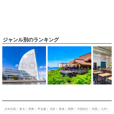
ジャンル別のランキング
ホテル・宿
観光スポット
レス
日本全国
東北
関東
甲信越
北陸
東海
関西
中国地方
四国
九州