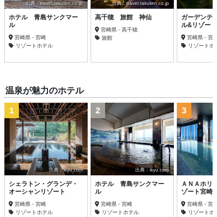
出典：travel.rakuten.co.jp
出典：travel.rakuten.co.jp
ホテル 青島サンクマー
高千穂 旅館 神仙
ガーデンテ
ル
ル&リゾー
宮崎県 - 高千穂
宮崎県 - 宮崎
宮崎県 - 宮
旅館
リゾートホテル
リゾートホ
温泉が魅力のホテル
1
2
3
出典：ikyu.com
出典：ikyu.com
シェラトン・グランデ・
ホテル 青島サンクマー
ＡＮＡホリ
オーシャンリゾート
ル
ゾート宮崎
宮崎県 - 宮崎
宮崎県 - 宮崎
宮崎県 - 宮
リゾートホテル
リゾートホテル
リゾートホ