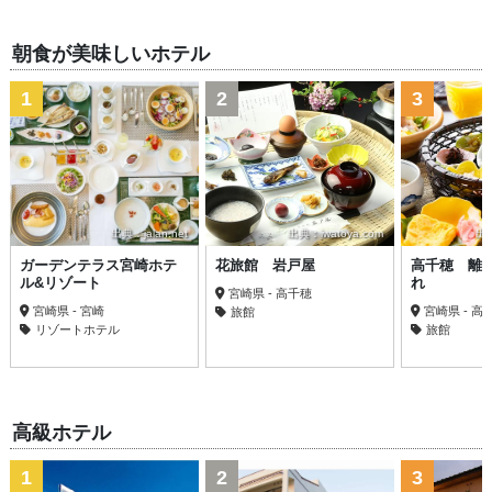
朝食が美味しいホテル
1
2
3
出典：jalan.net
出典：iwatoya.com
出典
ガーデンテラス宮崎ホテ
花旅館 岩戸屋
高千穂 離
ル&リゾート
れ
宮崎県 - 高千穂
宮崎県 - 宮崎
宮崎県 - 高
旅館
リゾートホテル
旅館
高級ホテル
1
2
3