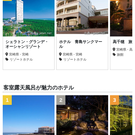
出典：jalan.net
出典：jalan.net
シェラトン・グランデ・
ホテル 青島サンクマー
高千穂 旅
オーシャンリゾート
ル
宮崎県 - 高
宮崎県 - 宮崎
宮崎県 - 宮崎
旅館
リゾートホテル
リゾートホテル
客室露天風呂が魅力のホテル
1
2
3