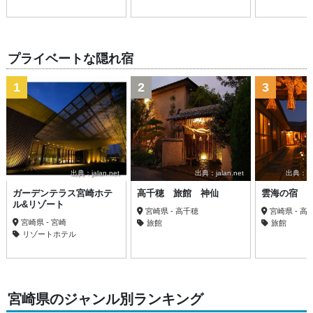
プライベートな隠れ宿
1
2
3
出典：jalan.net
出典：jalan.net
出典：trav
ガーデンテラス宮崎ホテ
高千穂 旅館 神仙
雲海の宿 
ル&リゾート
宮崎県 - 高千穂
宮崎県 - 高
宮崎県 - 宮崎
旅館
旅館
リゾートホテル
宮崎県のジャンル別ランキング