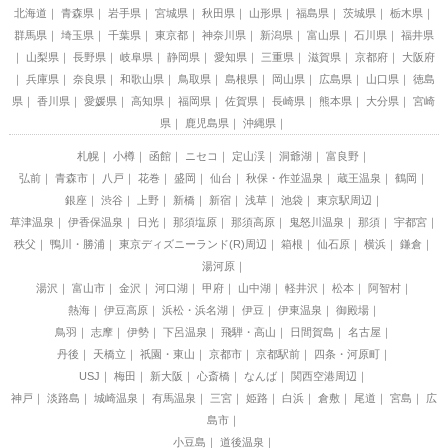
北海道
青森県
岩手県
宮城県
秋田県
山形県
福島県
茨城県
栃木県
群馬県
埼玉県
千葉県
東京都
神奈川県
新潟県
富山県
石川県
福井県
山梨県
長野県
岐阜県
静岡県
愛知県
三重県
滋賀県
京都府
大阪府
兵庫県
奈良県
和歌山県
鳥取県
島根県
岡山県
広島県
山口県
徳島
県
香川県
愛媛県
高知県
福岡県
佐賀県
長崎県
熊本県
大分県
宮崎
県
鹿児島県
沖縄県
札幌
小樽
函館
ニセコ
定山渓
洞爺湖
富良野
弘前
青森市
八戸
花巻
盛岡
仙台
秋保・作並温泉
蔵王温泉
鶴岡
銀座
渋谷
上野
新橋
新宿
浅草
池袋
東京駅周辺
草津温泉
伊香保温泉
日光
那須塩原
那須高原
鬼怒川温泉
那須
宇都宮
秩父
鴨川・勝浦
東京ディズニーランド(R)周辺
箱根
仙石原
横浜
鎌倉
湯河原
湯沢
富山市
金沢
河口湖
甲府
山中湖
軽井沢
松本
阿智村
熱海
伊豆高原
浜松・浜名湖
伊豆
伊東温泉
御殿場
鳥羽
志摩
伊勢
下呂温泉
飛騨・高山
日間賀島
名古屋
丹後
天橋立
祇園・東山
京都市
京都駅前
四条・河原町
USJ
梅田
新大阪
心斎橋
なんば
関西空港周辺
神戸
淡路島
城崎温泉
有馬温泉
三宮
姫路
白浜
倉敷
尾道
宮島
広
島市
小豆島
道後温泉