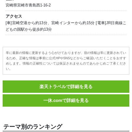
宮崎県宮崎市青島西1-16-2
アクセス
[車]宮崎空港から約13分、宮崎インターから約15分 [電車]JR日南線こ
どもの国駅から徒歩約13分
常に最新の情報に更新するよう心がけておりますが、宿の情報は常に更新されてい
るため、正確な情報は事前に公式HPやSNSなどからご確認いただくことをおすす
めします。情報の正確性については保証されませんのであらかじめご了承くださ
い。
楽天トラベルで詳細を見る
一休.comで詳細を見る
テーマ別のランキング