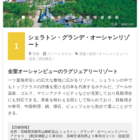
出典：jalan.net
シェラトン・グランデ・オーシャンリゾ
ート
1
宮崎
リゾートホテル
高級 / 絶景 / オーシャンビュー /
温泉 / 貸切風呂 /
全室オーシャンビューのラグジュアリーリゾート
一ツ葉海岸沿いの広大な敷地に広がるリゾート。シェラトンの中で
もトップクラスの評価を受ける日本を代表するホテルだ。プールや
温泉、ゴルフ、マリンアクティビティなどが充実しており長期滞在
にも対応できる。美食を味わえる宿として知られており、鉄板焼き
や寿司、中国料理、鍋、懐石、ビュッフェから気分で選ぶことがで
きる。
【詳細情報】
住所：宮崎県宮崎市山崎町浜山 シェラトン・グランデ・オーシャンリゾート
アクセス： [車]宮崎駅より車15分、宮崎空港利用より車30分 [バス・送迎]宮