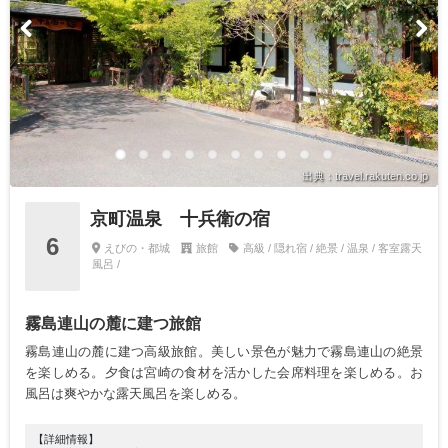
出典：travel.rakuten.co.jp
京町温泉 十兵衛の宿
6
えびの・都城
旅館
高級 / 隠れ宿 / 絶景 / 温泉 / 客室露天
風呂 /
霧島連山の麓に建つ旅館
霧島連山の麓に建つ高級旅館。美しい景色が魅力で霧島連山の絶景
を楽しめる。夕食は宮崎の食材を活かした会席料理を楽しめる。お
風呂は爽やかな露天風呂を楽しめる。
【詳細情報】