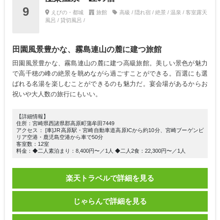
9
えびの・都城
旅館
高級 / 隠れ宿 / 絶景 / 温泉 / 客室露天
風呂 / 貸切風呂 /
田園風景豊かな、霧島連山の麓に建つ旅館
田園風景豊かな、霧島連山の麓に建つ高級旅館。美しい景色が魅力
で高千穂の峰の絶景を眺めながら過ごすことができる。百選にも選
ばれる名湯を楽しむことができるのも魅力だ。宴会場があるからお
祝いや大人数の旅行にもいい。
【詳細情報】
住所：宮崎県西諸県郡高原町蒲牟田7449
アクセス： [車]JR高原駅・宮崎自動車道高原ICから約10分、宮崎ブーゲンビ
リア空港・鹿児島空港から車で50分
客室数：12室
料金：◆二人素泊まり：8,400円〜／1人 ◆二人2食：22,300円〜／1人
楽天トラベルで詳細を見る
じゃらんで詳細を見る