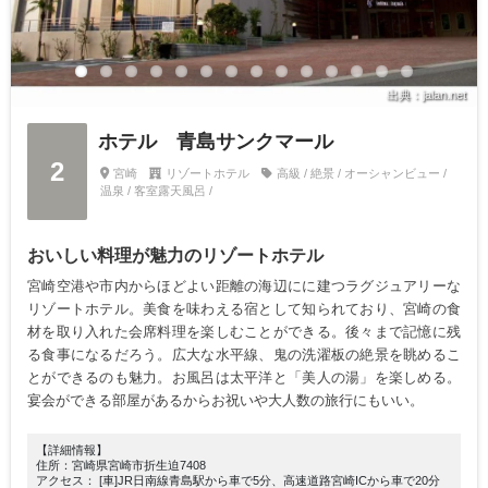
出典：jalan.net
ホテル 青島サンクマール
2
宮崎
リゾートホテル
高級 / 絶景 / オーシャンビュー /
温泉 / 客室露天風呂 /
おいしい料理が魅力のリゾートホテル
宮崎空港や市内からほどよい距離の海辺にに建つラグジュアリーな
リゾートホテル。美食を味わえる宿として知られており、宮崎の食
材を取り入れた会席料理を楽しむことができる。後々まで記憶に残
る食事になるだろう。広大な水平線、鬼の洗濯板の絶景を眺めるこ
とができるのも魅力。お風呂は太平洋と「美人の湯」を楽しめる。
宴会ができる部屋があるからお祝いや大人数の旅行にもいい。
【詳細情報】
住所：宮崎県宮崎市折生迫7408
アクセス： [車]JR日南線青島駅から車で5分、高速道路宮崎ICから車で20分