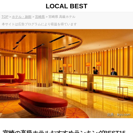
LOCAL BEST
TOP
ホテル・旅館
宮崎県
宮崎県 高級ホテル
本サイトは広告プログラムにより収益を得ています
出典：ikyu.com