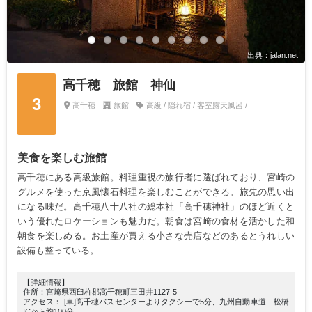
出典：jalan.net
高千穂 旅館 神仙
3
高千穂
旅館
高級 / 隠れ宿 / 客室露天風呂 /
美食を楽しむ旅館
高千穂にある高級旅館。料理重視の旅行者に選ばれており、宮崎の
グルメを使った京風懐石料理を楽しむことができる。旅先の思い出
になる味だ。高千穂八十八社の総本社「高千穂神社」のほど近くと
いう優れたロケーションも魅力だ。朝食は宮崎の食材を活かした和
朝食を楽しめる。お土産が買える小さな売店などのあるとうれしい
設備も整っている。
【詳細情報】
住所：宮崎県西臼杵郡高千穂町三田井1127-5
アクセス： [車]高千穂バスセンターよりタクシーで5分、九州自動車道 松橋
ICから約100分