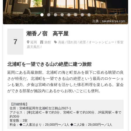
出典：takahira-ya.com
潮香ノ宿 高平屋
7
延岡
旅館
高級 / 隠れ宿 / 絶景 / オーシャンビュー / 客室
露天風呂 /
北浦町を一望できる山の絶壁に建つ旅館
延岡にある高級旅館。北浦町の海と町並みを眼下に収める眺望の良
さが特長だ。北浦町を一望できる山の絶壁という最高のロケーショ
ンも魅力。夕食は宮崎の食材を活かした懐石料理を楽しめる。宴会
ができる部屋が施設内にあるからお祝いごとにも便利。
【詳細情報】
住所：宮崎県延岡市北浦町古江鶴山2927-1
アクセス： [車]北浦IC～車で約3分、宮崎IC～車で約100分、JR延岡駅～車で
約30分
客室数：3室
料金：◆二人素泊まり：29,000円〜／1人 ◆二人2食：29,000円〜／1人