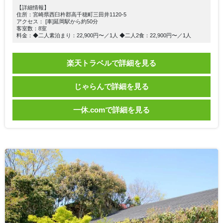
【詳細情報】
住所：宮崎県西臼杵郡高千穂町三田井1120-5
アクセス： [車]延岡駅から約50分
客室数：8室
料金：◆二人素泊まり：22,900円〜／1人 ◆二人2食：22,900円〜／1人
楽天トラベルで詳細を見る
じゃらんで詳細を見る
一休.comで詳細を見る