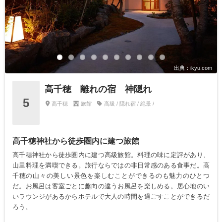
出典：ikyu.com
高千穂 離れの宿 神隠れ
5
高千穂
旅館
高級 / 隠れ宿 / 絶景 /
高千穂神社から徒歩圏内に建つ旅館
高千穂神社から徒歩圏内に建つ高級旅館。料理の味に定評があり、
山里料理を満喫できる。旅行ならではの非日常感のある食事だ。高
千穂の山々の美しい景色を楽しむことができるのも魅力のひとつ
だ。お風呂は客室ごとに趣向の違うお風呂を楽しめる。居心地のい
いラウンジがあるからホテルで大人の時間を過ごすことができるだ
ろう。