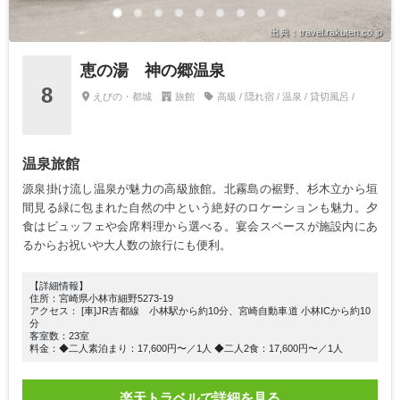
出典：travel.rakuten.co.jp
恵の湯 神の郷温泉
8
えびの・都城
旅館
高級 / 隠れ宿 / 温泉 / 貸切風呂 /
温泉旅館
源泉掛け流し温泉が魅力の高級旅館。北霧島の裾野、杉木立から垣
間見る緑に包まれた自然の中という絶好のロケーションも魅力。夕
食はビュッフェや会席料理から選べる。宴会スペースが施設内にあ
るからお祝いや大人数の旅行にも便利。
【詳細情報】
住所：宮崎県小林市細野5273-19
アクセス： [車]JR吉都線 小林駅から約10分、宮崎自動車道 小林ICから約10
分
客室数：23室
料金：◆二人素泊まり：17,600円〜／1人 ◆二人2食：17,600円〜／1人
楽天トラベルで詳細を見る