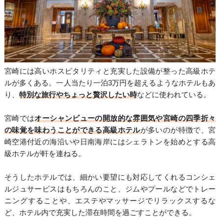
宮崎には高いホスピタリティと充実した設備が整った高級ホテ
ルが多くある。一人当たり一泊3万円を超えるようなホテルもあ
り、
特別な旅行やちょっと贅沢したい時
などに使われている。
宮崎では
オーシャンビューの開放的な雰囲気や宮崎の四季折々
の味覚を味わうことができる高級ホテル
が多いのが特徴で、宮
崎空港付近の海沿いや日南海岸にはシェラトンを始めとする高
級ホテルが軒を連ねる。
そうしたホテルでは、細かい要望にも対応してくれるコンシェ
ルジュサービスはもちろんのこと、ジムやプールなどでトレー
ニングすることや、エステやマッサージでリラックスするな
ど、ホテル内で充実した滞在時間を過ごすことができる。