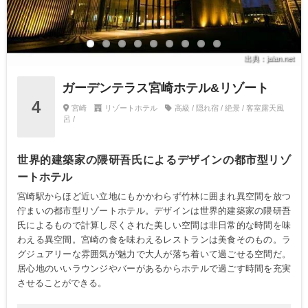
出典：jalan.net
ガーデンテラス宮崎ホテル&リゾート
4
宮崎
リゾートホテル
高級 / 隠れ宿 / 絶景 / 客室露天風
呂 /
世界的建築家の隈研吾氏によるデザインの都市型リゾ
ートホテル
宮崎駅からほど近い立地にもかかわらず竹林に囲まれ異空間を放つ
佇まいの都市型リゾートホテル。デザインは世界的建築家の隈研吾
氏によるもので計算し尽くされた美しい空間は非日常的な時間を味
わえる異空間。宮崎の食を味わえるレストランは美食そのもの。ラ
グジュアリーな雰囲気が魅力で大人が落ち着いて過ごせる空間だ。
居心地のいいラウンジやバーがあるからホテルで過ごす時間を充実
させることができる。