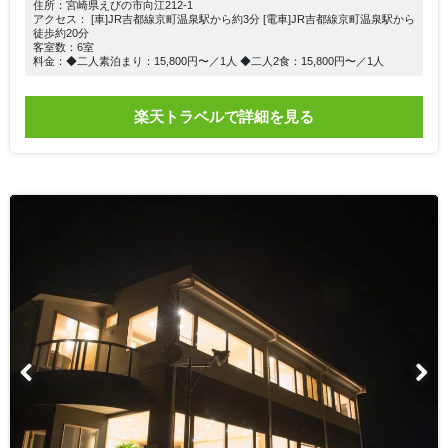
住所：宮崎県えびの市向江212-1
アクセス： [車]JR吉都線京町温泉駅から約3分 [電車]JR吉都線京町温泉駅から
徒歩約20分
客室数：6室
料金：◆二人素泊まり：15,800円〜／1人 ◆二人2食：15,800円〜／1人
楽天トラベルで詳細を見る