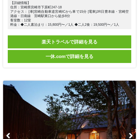
【詳細情報】
住所：宮崎県宮崎市下原町247-18
アクセス： [車]宮崎自動車道宮崎ICから車で15分 [電車]JR日豊本線・宮崎空
港線・日南線 宮崎駅東口から徒歩8分
客室数：12室
料金：◆二人素泊まり：15,800円〜／1人 ◆二人2食：19,500円〜／1人
楽天トラベルで詳細を見る
一休.comで詳細を見る