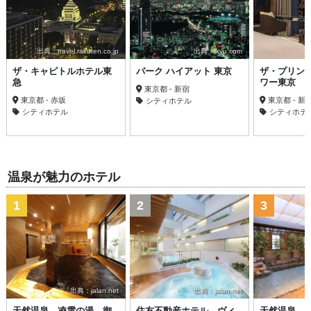
出典：travel.rakuten.co.jp
出典：ikyu.com
ザ・キャピトルホテル東
パーク ハイアット 東京
ザ・プリン
急
ワー東京
東京都 - 新宿
東京都 - 赤坂
東京都 - 新
シティホテル
シティホテル
シティホテ
温泉が魅力のホテル
1
2
3
出典：jalan.net
出典：jalan.net
天然温泉 凌雲の湯 御
住友不動産ホテル ヴィ
天然温泉 