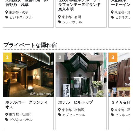
宿野乃 浅草
ラフォンテーヌグランド
ーミーイン
東京有明
東京都 - 浅草
東京都 - 池
東京都 - 有明
ビジネスホテル
ビジネスホ
シティホテル
プライベートな隠れ宿
1
2
3
出典：jalan.net
出典：jalan.net
ホテルバー グランティ
ホテル ヒルトップ
ＳＰＡ＆Ｈ
オス
東京都 - 板橋区
東京都 - 羽
東京都 - 品川区
カプセルホテル
ビジネスホ
ビジネスホテル