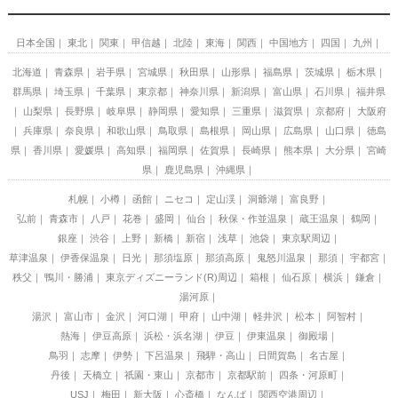
日本全国
東北
関東
甲信越
北陸
東海
関西
中国地方
四国
九州
北海道
青森県
岩手県
宮城県
秋田県
山形県
福島県
茨城県
栃木県
群馬県
埼玉県
千葉県
東京都
神奈川県
新潟県
富山県
石川県
福井県
山梨県
長野県
岐阜県
静岡県
愛知県
三重県
滋賀県
京都府
大阪府
兵庫県
奈良県
和歌山県
鳥取県
島根県
岡山県
広島県
山口県
徳島
県
香川県
愛媛県
高知県
福岡県
佐賀県
長崎県
熊本県
大分県
宮崎
県
鹿児島県
沖縄県
札幌
小樽
函館
ニセコ
定山渓
洞爺湖
富良野
弘前
青森市
八戸
花巻
盛岡
仙台
秋保・作並温泉
蔵王温泉
鶴岡
銀座
渋谷
上野
新橋
新宿
浅草
池袋
東京駅周辺
草津温泉
伊香保温泉
日光
那須塩原
那須高原
鬼怒川温泉
那須
宇都宮
秩父
鴨川・勝浦
東京ディズニーランド(R)周辺
箱根
仙石原
横浜
鎌倉
湯河原
湯沢
富山市
金沢
河口湖
甲府
山中湖
軽井沢
松本
阿智村
熱海
伊豆高原
浜松・浜名湖
伊豆
伊東温泉
御殿場
鳥羽
志摩
伊勢
下呂温泉
飛騨・高山
日間賀島
名古屋
丹後
天橋立
祇園・東山
京都市
京都駅前
四条・河原町
USJ
梅田
新大阪
心斎橋
なんば
関西空港周辺