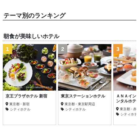
テーマ別のランキング
朝食が美味しいホテル
1
2
3
出典：travel.rakuten.co.jp
出典：ikyu.com
出典：trav
京王プラザホテル 新宿
東京ステーションホテル
ＡＮＡイン
ンタルホテ
東京都 - 新宿
東京都 - 東京駅周辺
東京都 - 
シティホテル
シティホテル
シティホテ