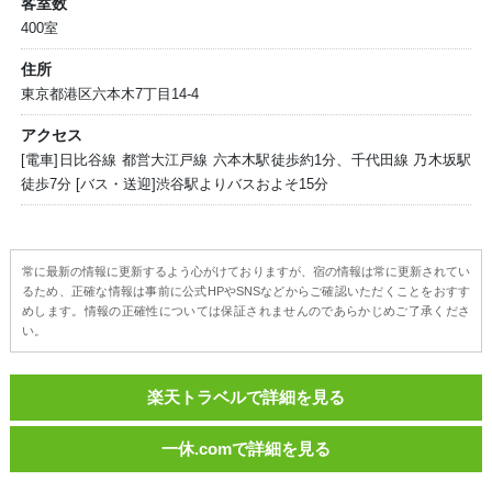
客室数
400室
住所
東京都港区六本木7丁目14-4
アクセス
[電車]日比谷線 都営大江戸線 六本木駅徒歩約1分、千代田線 乃木坂駅
徒歩7分 [バス・送迎]渋谷駅よりバスおよそ15分
常に最新の情報に更新するよう心がけておりますが、宿の情報は常に更新されてい
るため、正確な情報は事前に公式HPやSNSなどからご確認いただくことをおすす
めします。情報の正確性については保証されませんのであらかじめご了承くださ
い。
楽天トラベルで詳細を見る
一休.comで詳細を見る