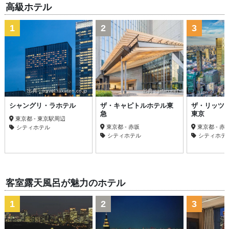
高級ホテル
1
2
3
出典：travel.rakuten.co.jp
出典：jalan.net
シャングリ・ラホテル
ザ・キャピトルホテル東
ザ・リッツ
急
東京
東京都 - 東京駅周辺
東京都 - 赤坂
東京都 - 
シティホテル
シティホテル
シティホテ
客室露天風呂が魅力のホテル
1
2
3