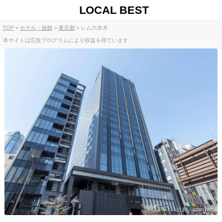
LOCAL BEST
TOP
ホテル・旅館
東京都
レム六本木
本サイトは広告プログラムにより収益を得ています
出典：jalan.net