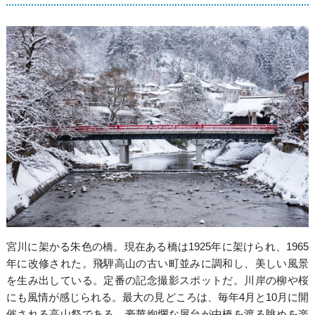
宮川に架かる朱色の橋。現在ある橋は1925年に架けられ、1965
年に改修された。飛騨高山の古い町並みに調和し、美しい風景
を生み出している。定番の記念撮影スポットだ。川岸の柳や桜
にも風情が感じられる。最大の見どころは、毎年4月と10月に開
催される高山祭である。豪華絢爛な屋台が中橋を渡る眺めを楽