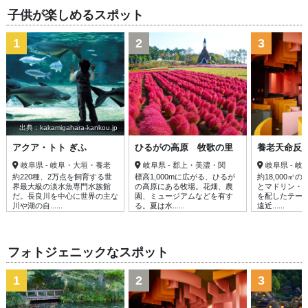
子供が楽しめるスポット
1
2
3
出典：kakamigahara-kankou.jp
アクア・トト ぎふ
ひるがの高原 牧歌の里
養老天命反
岐阜県 - 岐阜・大垣・養老
岐阜県 - 郡上・美濃・関
岐阜県 - 
約220種、2万点を飼育する世
標高1,000mに広がる、ひるが
約18,000㎡
界最大級の淡水魚専門水族館
の高原にある牧場。花畑、農
とマドリン・
だ。長良川を中心に世界の主な
園、ミュージアムなどを有す
を配したテー
川や湖の自......
る。夏は水......
遠近......
フォトジェニックなスポット
1
2
3