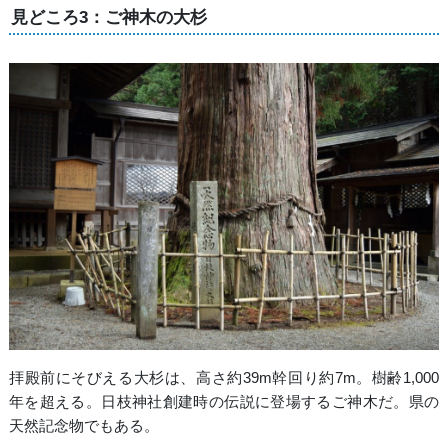
見どころ3：ご神木の大杉
拝殿前にそびえる大杉は、高さ約39m幹回り約7m。樹齢1,000
年を超える。日枝神社創建時の伝説に登場するご神木だ。県の
天然記念物でもある。