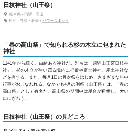
日枝神社（山王祭）
岐阜県
- 飛騨・高山
神社・寺院・教会 /
パワースポット
「春の高山祭」で知られる杉の木立に包まれた
神社
1141年から続く、由緒ある神社だ。別名は「飛騨山王宮日枝神
社」。杉の木立が生い茂る境内に拝殿や富士神社、産土神社な
どを有する。また、毎月1日の月次祭をはじめ、さまざまな年中
行事がおこなわれる。なかでも4月の例祭（山王祭）は、「春の
高山祭」として有名だ。高山祭の期間中は屋台が巡幸し、大い
ににぎわう。
日枝神社（山王祭）の見どころ