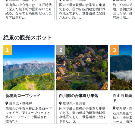
高山市の中心部には、江戸時代
国内で最大規模の合掌造り集落
約1,000年の
に栄えた城下町の面影がいまも
である。国の伝統的建造物群保
地。当初は湯
残る。なかでも商家町だったエ
存地区であり、世界遺産に登録
出したが、鎌
リアは三町......
された。現......
河原に湯......
絶景の観光スポット
1
2
3
新穂高ロープウェイ
白川郷の合掌造り集落
白山白川郷
ド
岐阜県 - 奥飛騨
岐阜県 - 白川郷
岐阜県 - 白
穂高岳の千石尾根にあるロープ
国内で最大規模の合掌造り集落
ウェイだ。第1ロープウェイと
である。国の伝統的建造物群保
石川県白山市
第2ロープウェイで構成され、
存地区であり、世界遺産に登録
結ぶ、全長33.
標高2,0......
された。現......
コース。道路
が迫り......