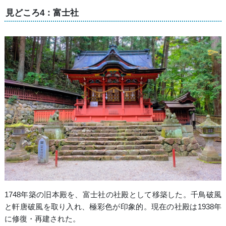
見どころ4：富士社
1748年築の旧本殿を、富士社の社殿として移築した。千鳥破風
と軒唐破風を取り入れ、極彩色が印象的。現在の社殿は1938年
に修復・再建された。