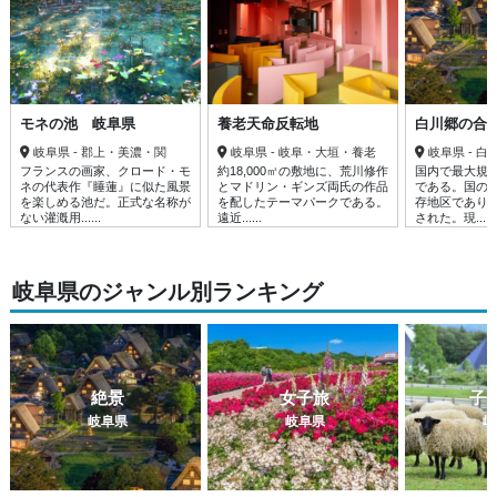
モネの池 岐阜県
養老天命反転地
白川郷の合
岐阜県 - 郡上・美濃・関
岐阜県 - 岐阜・大垣・養老
岐阜県 - 白
フランスの画家、クロード・モ
約18,000㎡の敷地に、荒川修作
国内で最大規
ネの代表作『睡蓮』に似た風景
とマドリン・ギンズ両氏の作品
である。国の
を楽しめる池だ。正式な名称が
を配したテーマパークである。
存地区であり
ない灌漑用......
遠近......
された。現......
岐阜県のジャンル別ランキング
絶景
女子旅
子
岐阜県
岐阜県
岐