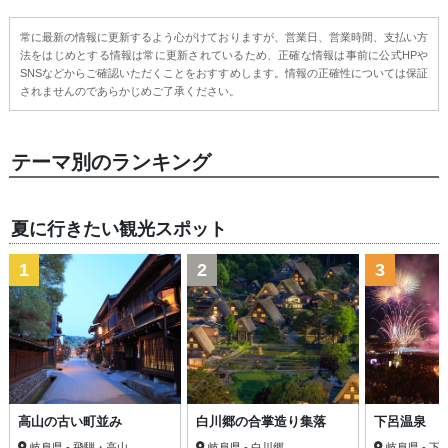
常に最新の情報に更新するよう心がけておりますが、営業日、営業時間、支払い方
法をはじめとする情報は常に更新されているため、正確な情報は事前に公式HPや
SNSなどからご確認いただくことをおすすめします。情報の正確性については保証
されませんのであらかじめご了承ください。
テーマ別のランキング
夏に行きたい観光スポット
1
2
3
高山の古い町並み
白川郷の合掌造り集落
下呂温泉
岐阜県 - 飛騨・高山
岐阜県 - 白川郷
岐阜県 - 