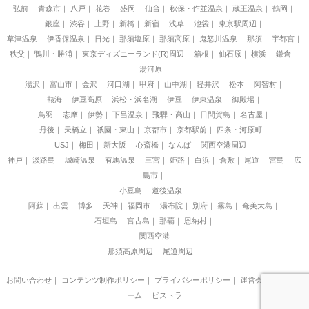
弘前
青森市
八戸
花巻
盛岡
仙台
秋保・作並温泉
蔵王温泉
鶴岡
銀座
渋谷
上野
新橋
新宿
浅草
池袋
東京駅周辺
草津温泉
伊香保温泉
日光
那須塩原
那須高原
鬼怒川温泉
那須
宇都宮
秩父
鴨川・勝浦
東京ディズニーランド(R)周辺
箱根
仙石原
横浜
鎌倉
湯河原
湯沢
富山市
金沢
河口湖
甲府
山中湖
軽井沢
松本
阿智村
熱海
伊豆高原
浜松・浜名湖
伊豆
伊東温泉
御殿場
鳥羽
志摩
伊勢
下呂温泉
飛騨・高山
日間賀島
名古屋
丹後
天橋立
祇園・東山
京都市
京都駅前
四条・河原町
USJ
梅田
新大阪
心斎橋
なんば
関西空港周辺
神戸
淡路島
城崎温泉
有馬温泉
三宮
姫路
白浜
倉敷
尾道
宮島
広
島市
小豆島
道後温泉
阿蘇
出雲
博多
天神
福岡市
湯布院
別府
霧島
奄美大島
石垣島
宮古島
那覇
恩納村
関西空港
那須高原周辺
尾道周辺
お問い合わせ
｜
コンテンツ制作ポリシー
｜
プライバシーポリシー
｜
運営会社
｜
制作チ
ーム
｜
ビストラ