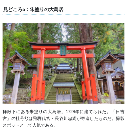
見どころ5：朱塗りの大鳥居
拝殿下にある朱塗りの大鳥居。1729年に建てられた。「日吉
宮」の社号額は飛騨代官・長谷川忠嵩が寄進したものだ。撮影
スポットとして人気である。