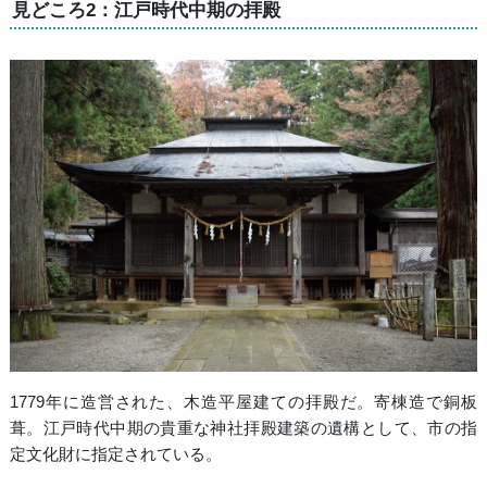
見どころ2：江戸時代中期の拝殿
1779年に造営された、木造平屋建ての拝殿だ。寄棟造で銅板
葺。江戸時代中期の貴重な神社拝殿建築の遺構として、市の指
定文化財に指定されている。