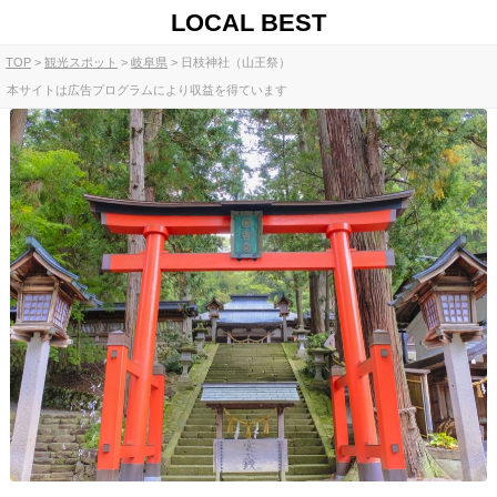
LOCAL BEST
TOP
観光スポット
岐阜県
日枝神社（山王祭）
本サイトは広告プログラムにより収益を得ています