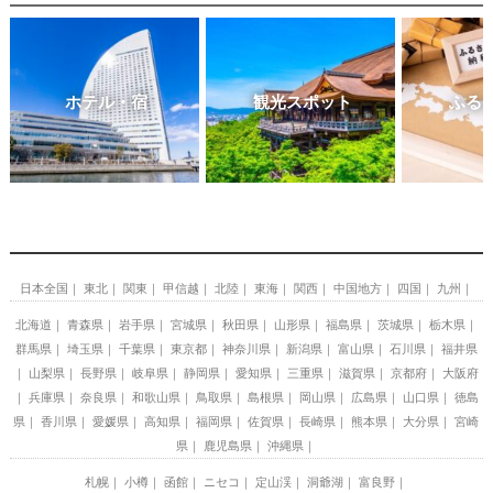
ホテル・宿
観光スポット
ふる
日本全国
東北
関東
甲信越
北陸
東海
関西
中国地方
四国
九州
北海道
青森県
岩手県
宮城県
秋田県
山形県
福島県
茨城県
栃木県
群馬県
埼玉県
千葉県
東京都
神奈川県
新潟県
富山県
石川県
福井県
山梨県
長野県
岐阜県
静岡県
愛知県
三重県
滋賀県
京都府
大阪府
兵庫県
奈良県
和歌山県
鳥取県
島根県
岡山県
広島県
山口県
徳島
県
香川県
愛媛県
高知県
福岡県
佐賀県
長崎県
熊本県
大分県
宮崎
県
鹿児島県
沖縄県
札幌
小樽
函館
ニセコ
定山渓
洞爺湖
富良野