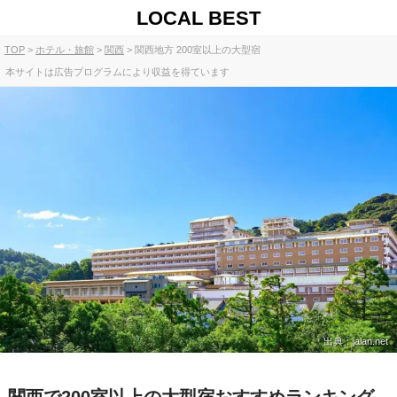
LOCAL BEST
TOP
ホテル・旅館
関西
関西地方 200室以上の大型宿
本サイトは広告プログラムにより収益を得ています
出典：jalan.net