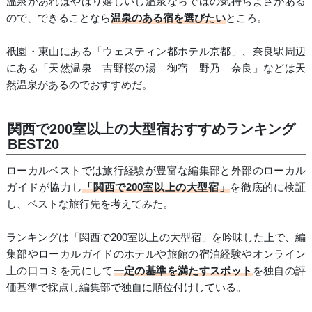
温泉があればやはり嬉しいし温泉ならではの気持ちよさがある
ので、できることなら
温泉のある宿を選びたい
ところ。
祇園・東山にある「ウェスティン都ホテル京都」、奈良駅周辺
にある「天然温泉 吉野桜の湯 御宿 野乃 奈良」などは天
然温泉があるのでおすすめだ。
関西で200室以上の大型宿おすすめランキング
BEST20
ローカルベストでは旅行経験が豊富な編集部と外部のローカル
ガイドが協力し
「関西で200室以上の大型宿」
を徹底的に検証
し、ベストな旅行先を考えてみた。
ランキングは「関西で200室以上の大型宿」を吟味した上で、編
集部やローカルガイドのホテルや旅館の宿泊経験やオンライン
上の口コミを元にして
一定の基準を満たすスポット
を独自の評
価基準で採点し編集部で独自に順位付けしている。