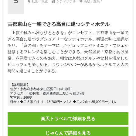
5
祇園・東山
シティホテル
高級 / 温泉 /
古都東山を一望できる高台に建つシティホテル
「上質の極みへ雅なひとときを」がコンセプト。古都東山を一望で
きる高台に建つラグジュアリーなシティホテル。料理の味に定評が
あり、「京の都」をテーマにしたビュッフェやドミニク・ブシェが
監修するフレンチを楽しむことができる。天然温泉「京都けあげ温
泉」を満喫できるのも魅力。朝食は京都のグルメや食材を活かした
ビュッフェを楽しめる。ラウンジやバーがあるからホテルで大人の
時間を過ごすことができる。
【詳細情報】
住所：京都府京都市東山区粟田口華頂町1
アクセス： [電車]地下鉄東西線蹴上駅から徒歩2分
客室数：266室
料金：◆二人素泊まり：18,700円〜／1人 ◆二人2食：35,000円〜／1人
楽天トラベルで詳細を見る
じゃらんで詳細を見る