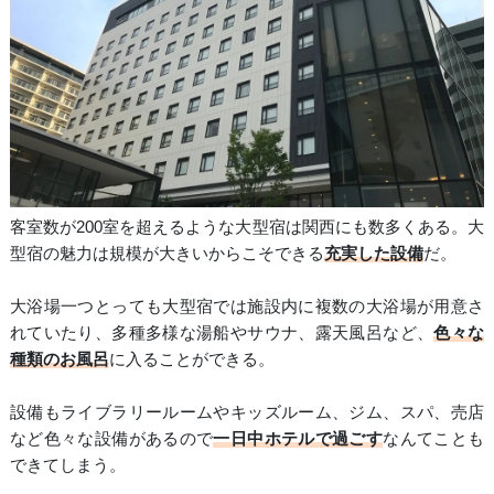
客室数が200室を超えるような大型宿は関西にも数多くある。大
型宿の魅力は規模が大きいからこそできる
充実した設備
だ。
大浴場一つとっても大型宿では施設内に複数の大浴場が用意さ
れていたり、多種多様な湯船やサウナ、露天風呂など、
色々な
種類のお風呂
に入ることができる。
設備もライブラリールームやキッズルーム、ジム、スパ、売店
など色々な設備があるので
一日中ホテルで過ごす
なんてことも
できてしまう。