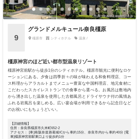
出典：travel.rakuten.co.jp
グランドメルキュール奈良橿原
9
橿原市
シティホテル
温泉 /
橿原神宮のほど近い都市型温泉リゾート
橿原神宮前駅から徒歩1分のシティホテル。橿原市観光に便利なロケ
ーションにある。夕食は四季折々の味が味わえる和食料理店、コー
ス料理からアラカルトまでメニュー豊富な中国料理店、地元食材に
こだわったスカイレストランでの食事から選べる。お風呂は敷地内
から湧き出した温泉を使用した古都風呂とドライサウナ付の風情あ
ふれる岩風呂を楽しめる。広い宴会場が利用できるから記念日など
のお祝いにもちょうどいい。
【詳細情報】
住所：奈良県橿原市久米町652-2
アクセス： [車]南阪奈道路葛城ICから車約15分、奈良市内から車約40分 [電
車]橿原神宮前駅東口より徒歩約1分