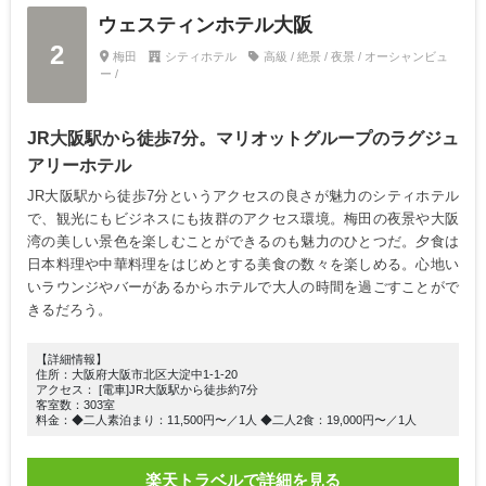
ウェスティンホテル大阪
2
梅田
シティホテル
高級 / 絶景 / 夜景 / オーシャンビュ
ー /
JR大阪駅から徒歩7分。マリオットグループのラグジュ
アリーホテル
JR大阪駅から徒歩7分というアクセスの良さが魅力のシティホテル
で、観光にもビジネスにも抜群のアクセス環境。梅田の夜景や大阪
湾の美しい景色を楽しむことができるのも魅力のひとつだ。夕食は
日本料理や中華料理をはじめとする美食の数々を楽しめる。心地い
いラウンジやバーがあるからホテルで大人の時間を過ごすことがで
きるだろう。
【詳細情報】
住所：大阪府大阪市北区大淀中1-1-20
アクセス： [電車]JR大阪駅から徒歩約7分
客室数：303室
料金：◆二人素泊まり：11,500円〜／1人 ◆二人2食：19,000円〜／1人
楽天トラベルで詳細を見る