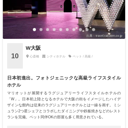
出典：travel.rakuten.co.jp
W大阪
10
心斎橋
シティホテル
ペット / 高級 /
日本初進出。フォトジェニックな高級ライフスタイル
ホテル
マリオットが展開するラグジュアリーライフスタイルホテルの
「W」。日本初上陸となるホテルで大阪の街をイメージしたハイデ
ザインな館内は従来のラグジュアリーホテルとは一線を画す。ミシ
ュラン2つ星シェフとコラボしたダイニングや鉄板焼きなどのレスト
ランを完備。ペット同伴OKの部屋も多く用意されている。