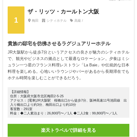
ザ・リッツ・カールトン大阪
1
梅田
シティホテル
高級 /
貴族の邸宅を彷彿させるラグジュアリーホテル
JR大阪駅から徒歩7分というアクセスの良さが魅力のシティホテル
で、観光やビジネスの拠点として最適なロケーション。夕食はミシ
ュラン一つ星のフランス料理レストラン「La Baie」や伝統的な日本
料理を楽しめる。心地いいラウンジやバーがあるから長期滞在でも
ホテル時間を楽しむことができるだろう。
【詳細情報】
住所：大阪府大阪市北区梅田2-5-25
アクセス： [電車]JR大阪駅 桜橋出口から徒歩7分、阪神高速11号池田線 出
入り橋出口より約3分、梅田出口より約10分
客室数：291室
料金：◆二人素泊まり：26,800円〜／1人 ◆二人2食：99,800円〜／1人
楽天トラベルで詳細を見る