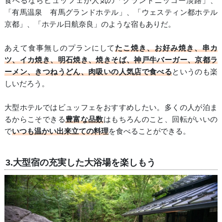
食べるならビュッフェが人気の「グランドニッコー淡路」、
「有馬温泉 有馬グランドホテル」、「ウェスティン都ホテル
京都」、「ホテル日航奈良」のような宿もありだ。
あえて食事無しのプランにして
たこ焼き、お好み焼き、串カ
ツ、イカ焼き、明石焼き、焼きそば、神戸牛バーガー、京都ラ
ーメン、きつねうどん、肉吸いの人気店で食べる
というのも楽
しいだろう。
大型ホテルではビュッフェをおすすめしたい。多くの人が泊ま
るからこそできる
豊富な品数
はもちろんのこと、回転がいいの
で
いつも温かい出来立ての料理
を食べることができる。
3.大型宿の充実した大浴場を楽しもう