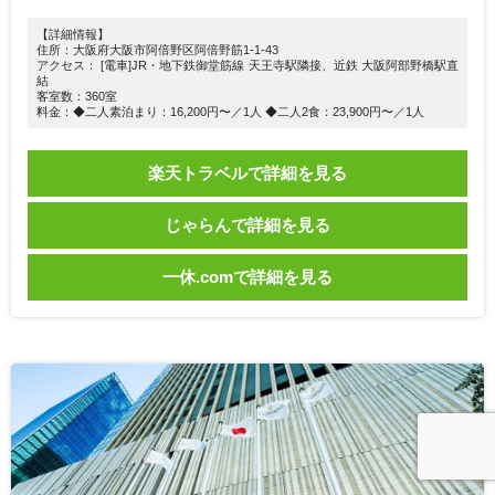
【詳細情報】
住所：大阪府大阪市阿倍野区阿倍野筋1-1-43
アクセス： [電車]JR・地下鉄御堂筋線 天王寺駅隣接、近鉄 大阪阿部野橋駅直
結
客室数：360室
料金：◆二人素泊まり：16,200円〜／1人 ◆二人2食：23,900円〜／1人
楽天トラベルで詳細を見る
じゃらんで詳細を見る
一休.comで詳細を見る