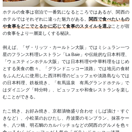
ホテルの食事は宿泊で一番気になるところではあるが、関西の
ホテルではそれぞれに違った魅力がある。
関西で食べたいもの
や食事をどこでとるかに応じて食事のスタイルを選ぶ
ことが宿
の食事をより一層楽しくする秘訣。
例えば、「ザ・リッツ・カールトン大阪」ではミシュラン一つ
星のフランス料理レストラン「La Baie」や伝統的な日本料理、
「ウェスティンホテル大阪」では日本料理や中華料理をはじめ
とする美食の数々、「グランドニッコー淡路」では地元の食材
をふんだんに使用した西洋料理のビュッフェや淡路島ならでは
の日本料理、鉄板焼き、「有馬温泉 有馬グランドホテル」で
はダイニング「時分時」、ビュッフェや和食レストランを楽し
むことができる。
たこ焼き、お好み焼き、京都漬物盛り合わせ（しば漬け・すぐ
きなど）、小松菜のおひたし、丹波栗のモンブラン、抹茶ケー
キ、八ツ橋、明石鯛のカルパッチョなどの関西のグルメを色々