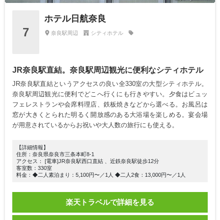
ホテル日航奈良
7
奈良駅周辺
シティホテル
JR奈良駅直結。奈良駅周辺観光に便利なシティホテル
JR奈良駅直結というアクセスの良い全330室の大型シティホテル。
奈良駅周辺観光に便利でどこへ行くにも行きやすい。夕食はビュッ
フェレストランや会席料理店、鉄板焼きなどから選べる。お風呂は
窓が大きくとられた明るく開放感のある大浴場を楽しめる。宴会場
が用意されているからお祝いや大人数の旅行にも使える。
【詳細情報】
住所：奈良県奈良市三条本町8-1
アクセス： [電車]JR奈良駅西口直結 、近鉄奈良駅徒歩12分
客室数：330室
料金：◆二人素泊まり：5,100円〜／1人 ◆二人2食：13,000円〜／1人
楽天トラベルで詳細を見る