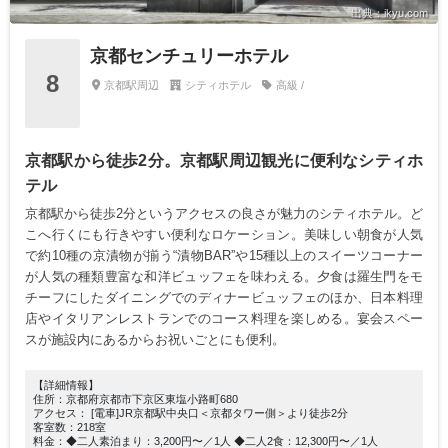
出典：ikyu.com
京都センチュリーホテル
8
京都駅周辺
シティホテル
高級 /
京都駅から徒歩2分。京都駅周辺観光に便利なシティホ
テル
京都駅から徒歩2分というアクセスの良さが魅力のシティホテル。ど
こへ行くにも行きやすい便利なロケーション。美味しい朝食が人気
で約10種の京漬物が揃う“漬物BAR”や15種以上のスイーツコーナー
が人気の種類豊富な和洋ビュッフェを味わえる。夕食は羅生門をモ
チーフにしたダイニングでのディナービュッフェのほか、日本料理
店やイタリアンレストランでのコース料理を楽しめる。宴会スペー
スが施設内にあるからお祝いごとにも便利。
【詳細情報】
住所：京都府京都市下京区東塩小路町680
アクセス： [電車]JR京都駅中央口＜京都タワー側＞より徒歩2分
客室数：218室
料金：◆二人素泊まり：3,200円〜／1人 ◆二人2食：12,300円〜／1人