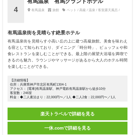
有馬温泉 有馬グランドホテル
4
有馬温泉
旅館
ペット / 高級 / 温泉 / 客室露天風呂 /
有馬温泉街を見晴らす絶景ホテル
有馬温泉街を見晴らす小高い丘の上に建つ高級旅館。美食を味わえ
る宿として知られており、ダイニング「時分時」、ビュッフェや和
食レストランを楽しむことができる。最上階の展望大浴場を満喫で
きるのも魅力。ラウンジやマッサージがあるから大人のホテル時間
を楽しむことができる。
【詳細情報】
住所：兵庫県神戸市北区有馬町1304-1
アクセス： [電車]有馬温泉駅、神戸電鉄有馬温泉駅から徒歩10分
客室数：246室
料金：◆二人素泊まり：22,000円〜／1人 ◆二人2食：22,000円〜／1人
楽天トラベルで詳細を見る
一休.comで詳細を見る