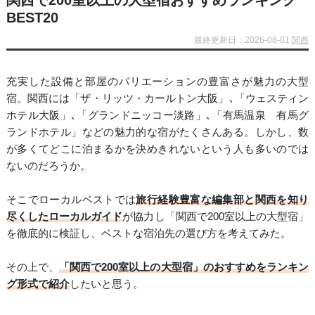
関西で200室以上の大型宿おすすめランキング
BEST20
最終更新日：2026-08-01
関西
充実した設備と部屋のバリエーションの豊富さが魅力の大型
宿。関西には「ザ・リッツ・カールトン大阪」､「ウェスティン
ホテル大阪」､「グランドニッコー淡路」､「有馬温泉 有馬グ
ランドホテル」などの魅力的な宿がたくさんある。しかし、数
が多くてどこに泊まるかを決めきれないという人も多いのでは
ないのだろうか。
そこでローカルベストでは
旅行経験豊富な編集部と関西を知り
尽くしたローカルガイド
が協力し「関西で200室以上の大型宿」
を徹底的に検証し、ベストな宿泊先の選び方を考えてみた。
その上で、
「関西で200室以上の大型宿」のおすすめをランキン
グ形式で紹介
したいと思う。