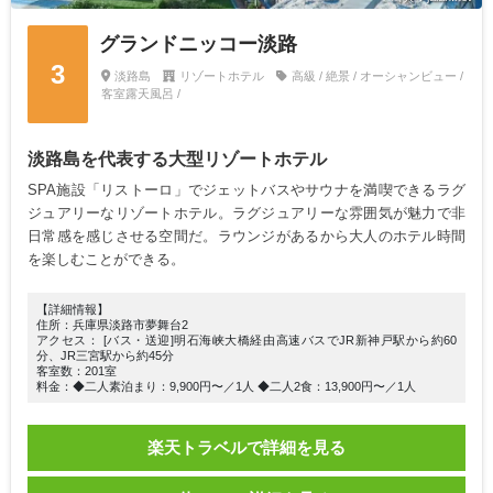
グランドニッコー淡路
3
淡路島
リゾートホテル
高級 / 絶景 / オーシャンビュー /
客室露天風呂 /
淡路島を代表する大型リゾートホテル
SPA施設「リストーロ」でジェットバスやサウナを満喫できるラグ
ジュアリーなリゾートホテル。ラグジュアリーな雰囲気が魅力で非
日常感を感じさせる空間だ。ラウンジがあるから大人のホテル時間
を楽しむことができる。
【詳細情報】
住所：兵庫県淡路市夢舞台2
アクセス： [バス・送迎]明石海峡大橋経由高速バスでJR新神戸駅から約60
分、JR三宮駅から約45分
客室数：201室
料金：◆二人素泊まり：9,900円〜／1人 ◆二人2食：13,900円〜／1人
楽天トラベルで詳細を見る