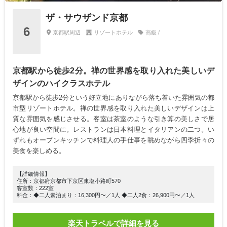
ザ・サウザンド京都
6
京都駅周辺
リゾートホテル
高級 /
京都駅から徒歩2分。禅の世界感を取り入れた美しいデ
ザインのハイクラスホテル
京都駅から徒歩2分という好立地にありながら落ち着いた雰囲気の都
市型リゾートホテル。禅の世界感を取り入れた美しいデザインは上
質な雰囲気を感じさせる。客室は茶室のような引き算の美しさで居
心地が良い空間に。レストランは日本料理とイタリアンの二つ。い
ずれもオープンキッチンで料理人の手仕事を眺めながら四季折々の
美食を楽しめる。
【詳細情報】
住所：京都府京都市下京区東塩小路町570
客室数：222室
料金：◆二人素泊まり：16,300円〜／1人 ◆二人2食：26,900円〜／1人
楽天トラベルで詳細を見る