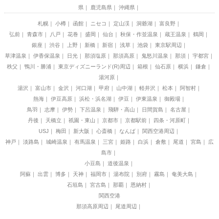
県
鹿児島県
沖縄県
札幌
小樽
函館
ニセコ
定山渓
洞爺湖
富良野
弘前
青森市
八戸
花巻
盛岡
仙台
秋保・作並温泉
蔵王温泉
鶴岡
銀座
渋谷
上野
新橋
新宿
浅草
池袋
東京駅周辺
草津温泉
伊香保温泉
日光
那須塩原
那須高原
鬼怒川温泉
那須
宇都宮
秩父
鴨川・勝浦
東京ディズニーランド(R)周辺
箱根
仙石原
横浜
鎌倉
湯河原
湯沢
富山市
金沢
河口湖
甲府
山中湖
軽井沢
松本
阿智村
熱海
伊豆高原
浜松・浜名湖
伊豆
伊東温泉
御殿場
鳥羽
志摩
伊勢
下呂温泉
飛騨・高山
日間賀島
名古屋
丹後
天橋立
祇園・東山
京都市
京都駅前
四条・河原町
USJ
梅田
新大阪
心斎橋
なんば
関西空港周辺
神戸
淡路島
城崎温泉
有馬温泉
三宮
姫路
白浜
倉敷
尾道
宮島
広
島市
小豆島
道後温泉
阿蘇
出雲
博多
天神
福岡市
湯布院
別府
霧島
奄美大島
石垣島
宮古島
那覇
恩納村
関西空港
那須高原周辺
尾道周辺