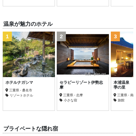
温泉が魅力のホテル
1
2
3
出典：jalan.net
出典：jalan.net
ホテルナガシマ
セラピーリゾート伊勢志
本浦温泉 
摩
季の里
三重県 - 桑名市
三重県 - 志摩
三重県 - 南
リゾートホテル
小さな宿
旅館
プライベートな隠れ宿