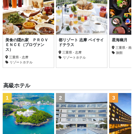
出典：travel.rakuten.co.jp
出典：jalan.net
美食の隠れ家 ＰＲＯＶ
都リゾート 志摩 ベイサイ
星海幽月 
ＥＮＣＥ（プロヴァン
ドテラス
三重県 - 南
ス）
三重県 - 志摩
旅館
三重県 - 志摩
リゾートホテル
リゾートホテル
高級ホテル
1
2
3