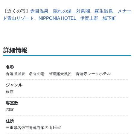
【近くの宿】
赤目温泉 隠れの湯 対泉閣
、
霧生温泉 メナー
ド青山リゾート
、
NIPPONIA HOTEL 伊賀上野 城下町
詳細情報
名称
香落渓温泉 名香の湯 展望露天風呂 青蓮寺レークホテル
ジャンル
旅館
客室数
20室
住所
三重県名張市青蓮寺峯の山1652