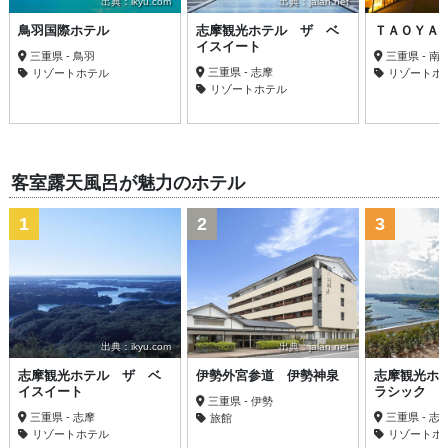
出典：ikyu.com
出典：jalan.net
鳥羽国際ホテル
志摩観光ホテル ザ ベ
ＴＡＯＹＡ
イスイート
三重県 - 鳥羽
三重県 - 南
三重県 - 志摩
リゾートホテル
リゾートホ
リゾートホテル
客室露天風呂が魅力のホテル
1
2
3
出典：ikyu.com
出典：jalan.net
志摩観光ホテル ザ ベ
伊勢外宮参道 伊勢神泉
志摩観光ホ
イスイート
ラシック
三重県 - 伊勢
三重県 - 志摩
三重県 - 志
旅館
リゾートホテル
リゾートホ