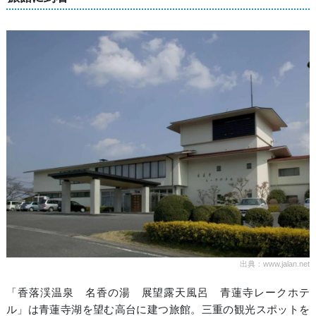
出典：www.jalan.net
「香落渓温泉 名香の湯 展望露天風呂 青蓮寺レークホテ
ル」は青蓮寺湖を望む高台に建つ旅館。三重の観光スポットを