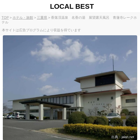
LOCAL BEST
TOP
ホテル・旅館
三重県
香落渓温泉 名香の湯 展望露天風呂 青蓮寺レークホ
テル
本サイトは広告プログラムにより収益を得ています
出典：jalan.net