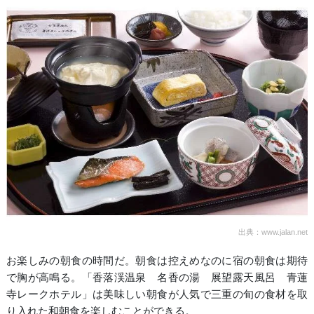
出典：www.jalan.net
お楽しみの朝食の時間だ。朝食は控えめなのに宿の朝食は期待
で胸が高鳴る。「香落渓温泉 名香の湯 展望露天風呂 青蓮
寺レークホテル」は美味しい朝食が人気で三重の旬の食材を取
り入れた和朝食を楽しむことができる。