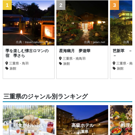
1
2
3
出典：travel.rakuten.co.jp
出典：jalan.net
出典：trav
季を楽しむ懐古ロマンの
星海幽月 夢遊華
芭新萃 －
宿 季さら
－
三重県 - 南鳥羽
三重県 - 鳥羽
三重県 - 南
旅館
旅館
旅館
三重県のジャンル別ランキング
朝食がおいしい
高級ホテル
料理が
三重県
三重県
三