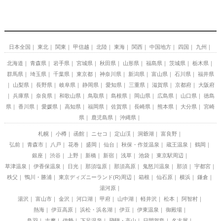
日本全国
東北
関東
甲信越
北陸
東海
関西
中国地方
四国
九州
北海道
青森県
岩手県
宮城県
秋田県
山形県
福島県
茨城県
栃木県
群馬県
埼玉県
千葉県
東京都
神奈川県
新潟県
富山県
石川県
福井県
山梨県
長野県
岐阜県
静岡県
愛知県
三重県
滋賀県
京都府
大阪府
兵庫県
奈良県
和歌山県
鳥取県
島根県
岡山県
広島県
山口県
徳島
県
香川県
愛媛県
高知県
福岡県
佐賀県
長崎県
熊本県
大分県
宮崎
県
鹿児島県
沖縄県
札幌
小樽
函館
ニセコ
定山渓
洞爺湖
富良野
弘前
青森市
八戸
花巻
盛岡
仙台
秋保・作並温泉
蔵王温泉
鶴岡
銀座
渋谷
上野
新橋
新宿
浅草
池袋
東京駅周辺
草津温泉
伊香保温泉
日光
那須塩原
那須高原
鬼怒川温泉
那須
宇都宮
秩父
鴨川・勝浦
東京ディズニーランド(R)周辺
箱根
仙石原
横浜
鎌倉
湯河原
湯沢
富山市
金沢
河口湖
甲府
山中湖
軽井沢
松本
阿智村
熱海
伊豆高原
浜松・浜名湖
伊豆
伊東温泉
御殿場
鳥羽
志摩
伊勢
下呂温泉
飛騨・高山
日間賀島
名古屋