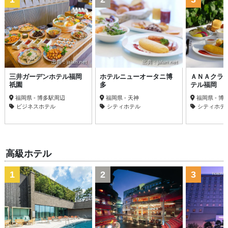
出典：jalan.net
出典：jalan.net
三井ガーデンホテル福岡
ホテルニューオータニ博
ＡＮＡクラ
祇園
多
テル福岡
福岡県 - 博多駅周辺
福岡県 - 天神
福岡県 - 
ビジネスホテル
シティホテル
シティホテ
高級ホテル
1
2
3