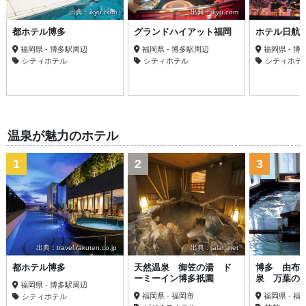
出典：ikyu.com
出典：ikyu.com
都ホテル博多
グランドハイアット福岡
ホテル日航
福岡県 - 博多駅周辺
福岡県 - 博多駅周辺
福岡県 - 
シティホテル
シティホテル
シティホテ
温泉が魅力のホテル
1
2
3
出典：travel.rakuten.co.jp
出典：jalan.net
出
都ホテル博多
天然温泉 御笠の湯 ド
博多 由布
ーミーイン博多祇園
泉 万葉の
福岡県 - 博多駅周辺
福岡県 - 福岡市
福岡県 - 福
シティホテル