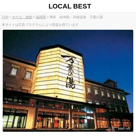
LOCAL BEST
TOP
ホテル・旅館
福岡県
博多 由布院・武雄温泉 万葉の湯
本サイトは広告プログラムにより収益を得ています
出典：jalan.net