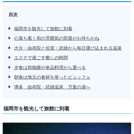
目次
福岡市を観光して旅館に到着
心落ち着く和の雰囲気の部屋がお待ちかね
大分・由布院と佐賀・武雄から毎日運び込まれる温泉
エステで過ごす癒しの時間
夕食は和御膳や単品料理から選べる
朝食は地元の食材を使ったビュッフェ
博多 由布院・武雄温泉 万葉の湯へ
福岡市を観光して旅館に到着