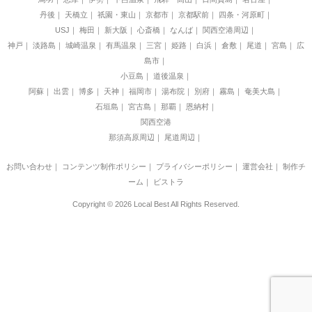
丹後
天橋立
祇園・東山
京都市
京都駅前
四条・河原町
USJ
梅田
新大阪
心斎橋
なんば
関西空港周辺
神戸
淡路島
城崎温泉
有馬温泉
三宮
姫路
白浜
倉敷
尾道
宮島
広
島市
小豆島
道後温泉
阿蘇
出雲
博多
天神
福岡市
湯布院
別府
霧島
奄美大島
石垣島
宮古島
那覇
恩納村
関西空港
那須高原周辺
尾道周辺
お問い合わせ
｜
コンテンツ制作ポリシー
｜
プライバシーポリシー
｜
運営会社
｜
制作チ
ーム
｜
ビストラ
Copyright © 2026 Local Best All Rights Reserved.