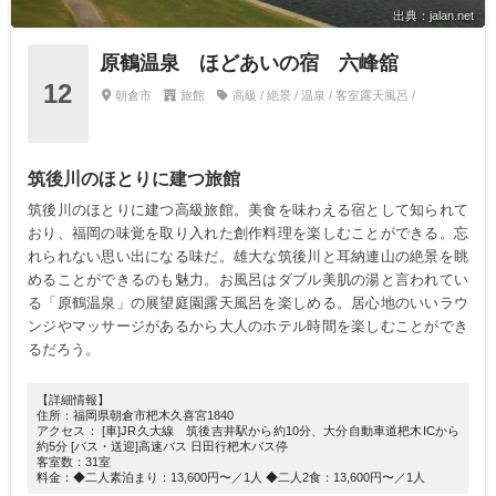
出典：jalan.net
原鶴温泉 ほどあいの宿 六峰舘
12
朝倉市
旅館
高級 / 絶景 / 温泉 / 客室露天風呂 /
筑後川のほとりに建つ旅館
筑後川のほとりに建つ高級旅館。美食を味わえる宿として知られて
おり、福岡の味覚を取り入れた創作料理を楽しむことができる。忘
れられない思い出になる味だ。雄大な筑後川と耳納連山の絶景を眺
めることができるのも魅力。お風呂はダブル美肌の湯と言われてい
る「原鶴温泉」の展望庭園露天風呂を楽しめる。居心地のいいラウ
ンジやマッサージがあるから大人のホテル時間を楽しむことができ
るだろう。
【詳細情報】
住所：福岡県朝倉市杷木久喜宮1840
アクセス： [車]JR久大線 筑後吉井駅から約10分、大分自動車道杷木ICから
約5分 [バス・送迎]高速バス 日田行杷木バス停
客室数：31室
料金：◆二人素泊まり：13,600円〜／1人 ◆二人2食：13,600円〜／1人