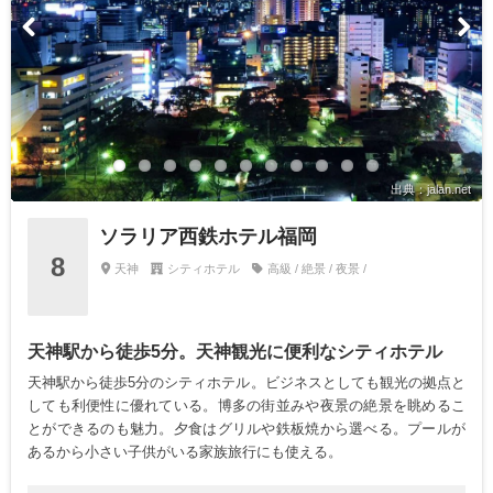
出典：jalan.net
ソラリア西鉄ホテル福岡
8
天神
シティホテル
高級 / 絶景 / 夜景 /
天神駅から徒歩5分。天神観光に便利なシティホテル
天神駅から徒歩5分のシティホテル。ビジネスとしても観光の拠点と
しても利便性に優れている。博多の街並みや夜景の絶景を眺めるこ
とができるのも魅力。夕食はグリルや鉄板焼から選べる。プールが
あるから小さい子供がいる家族旅行にも使える。