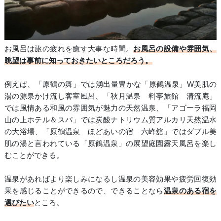
お風呂は旅の疲れを癒す大事な時間。
お風呂の設備や雰囲気、
眺望は事前に知っておきたいところだろう。
例えば、「原鶴の舞」では湧出量豊かな「原鶴温泉」W美肌の
湯の源泉かけ流し客室風呂、「秋月温泉 料亭旅館 清流庵」
では風情ある和風の雰囲気が魅力の天然温泉、「アゴーラ福岡
山の上ホテル＆スパ」では炭酸ナトリウム質アルカリ天然温水
の大浴場、「原鶴温泉 ほどあいの宿 六峰舘」ではダブル美
肌の湯と言われている「原鶴温泉」の展望庭園露天風呂を楽し
むことができる。
温泉があればより楽しみになるし温泉の美容効果や疲労回復効
果を感じることができるので、できることなら
温泉のある宿を
選びたい
ところ。