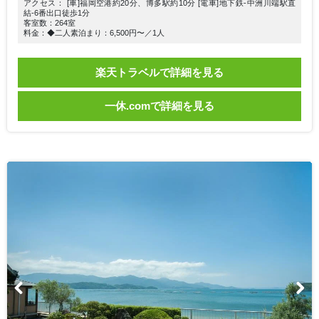
アクセス： [車]福岡空港約20分、博多駅約10分 [電車]地下鉄-中洲川端駅直
結-6番出口徒歩1分
客室数：264室
料金：◆二人素泊まり：6,500円〜／1人
楽天トラベルで詳細を見る
一休.comで詳細を見る