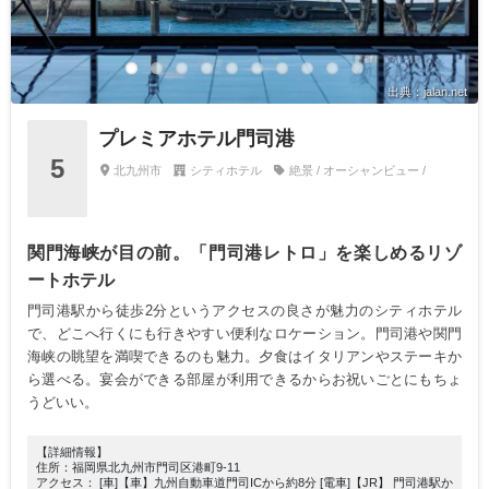
出典：jalan.net
プレミアホテル門司港
5
北九州市
シティホテル
絶景 / オーシャンビュー /
関門海峡が目の前。「門司港レトロ」を楽しめるリゾ
ートホテル
門司港駅から徒歩2分というアクセスの良さが魅力のシティホテル
で、どこへ行くにも行きやすい便利なロケーション。門司港や関門
海峡の眺望を満喫できるのも魅力。夕食はイタリアンやステーキか
ら選べる。宴会ができる部屋が利用できるからお祝いごとにもちょ
うどいい。
【詳細情報】
住所：福岡県北九州市門司区港町9-11
アクセス： [車]【車】九州自動車道門司ICから約8分 [電車]【JR】 門司港駅か