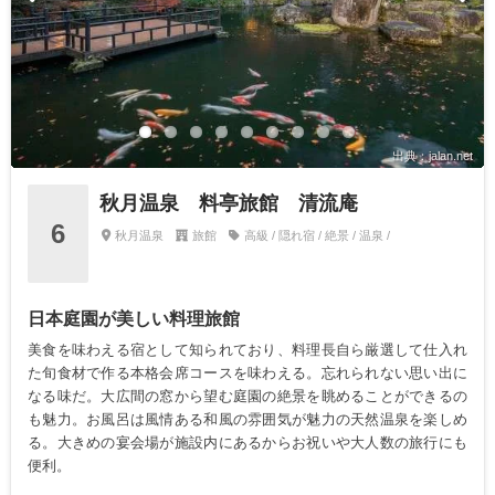
出典：jalan.net
秋月温泉 料亭旅館 清流庵
6
秋月温泉
旅館
高級 / 隠れ宿 / 絶景 / 温泉 /
日本庭園が美しい料理旅館
美食を味わえる宿として知られており、料理長自ら厳選して仕入れ
た旬食材で作る本格会席コースを味わえる。忘れられない思い出に
なる味だ。大広間の窓から望む庭園の絶景を眺めることができるの
も魅力。お風呂は風情ある和風の雰囲気が魅力の天然温泉を楽しめ
る。大きめの宴会場が施設内にあるからお祝いや大人数の旅行にも
便利。