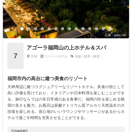
出典：jalan.net
アゴーラ福岡山の上ホテル＆スパ
7
天神
リゾートホテル
高級 / 絶景 / 夜景 /
福岡市内の高台に建つ美食のリゾート
天神周辺に建つラグジュアリーなリゾートホテル。美食の宿として
高い評価を受けており、イタリアンや日本料理を楽しむことができ
る。旅行ならではの非日常感のある食事だ。福岡の街を楽しめる眺
望の良さも魅力。お風呂は炭酸ナトリウム質アルカリ天然温水の大
浴場を楽しめる。居心地のいいラウンジやマッサージがあるからホ
テルで過ごす時間を充実させることができる。
【詳細情報】