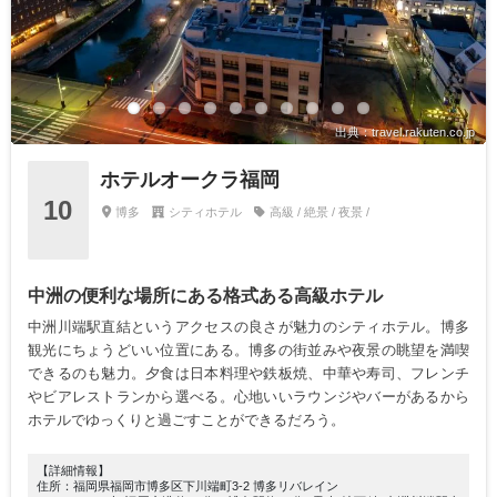
出典：travel.rakuten.co.jp
ホテルオークラ福岡
10
博多
シティホテル
高級 / 絶景 / 夜景 /
中洲の便利な場所にある格式ある高級ホテル
中洲川端駅直結というアクセスの良さが魅力のシティホテル。博多
観光にちょうどいい位置にある。博多の街並みや夜景の眺望を満喫
できるのも魅力。夕食は日本料理や鉄板焼、中華や寿司、フレンチ
やビアレストランから選べる。心地いいラウンジやバーがあるから
ホテルでゆっくりと過ごすことができるだろう。
【詳細情報】
住所：福岡県福岡市博多区下川端町3-2 博多リバレイン