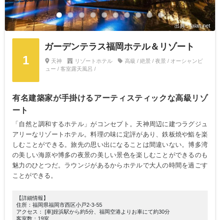
出典：jalan.net
ガーデンテラス福岡ホテル＆リゾート
1
天神
リゾートホテル
高級 / 絶景 / 夜景 / オーシャンビ
ュー / 客室露天風呂 /
有名建築家が手掛けるアーティスティックな高級リゾ
ート
「自然と調和するホテル」がコンセプト。天神周辺に建つラグジュ
アリーなリゾートホテル。料理の味に定評があり、鉄板焼や鮨を楽
しむことができる。旅先の思い出になることは間違いない。博多湾
の美しい海原や博多の夜景の美しい景色を楽しむことができるのも
魅力のひとつだ。ラウンジがあるからホテルで大人の時間を過ごす
ことができる。
【詳細情報】
住所：福岡県福岡市西区小戸2-3-55
アクセス： [車]姪浜駅から約5分、福岡空港よりお車にて約30分
客室数：19室