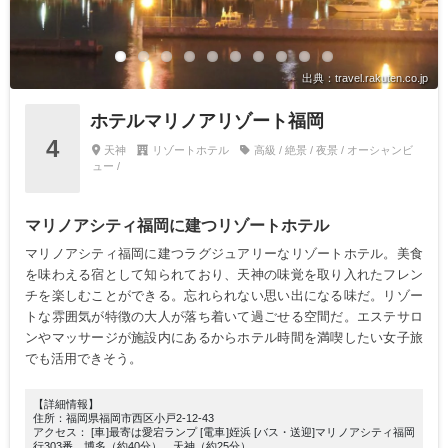
出典：travel.rakuten.co.jp
ホテルマリノアリゾート福岡
4
天神
リゾートホテル
高級 / 絶景 / 夜景 / オーシャンビ
ュー /
マリノアシティ福岡に建つリゾートホテル
マリノアシティ福岡に建つラグジュアリーなリゾートホテル。美食
を味わえる宿として知られており、天神の味覚を取り入れたフレン
チを楽しむことができる。忘れられない思い出になる味だ。リゾー
トな雰囲気が特徴の大人が落ち着いて過ごせる空間だ。エステサロ
ンやマッサージが施設内にあるからホテル時間を満喫したい女子旅
でも活用できそう。
【詳細情報】
住所：福岡県福岡市西区小戸2-12-43
アクセス： [車]最寄は愛宕ランプ [電車]姪浜 [バス・送迎]マリノアシティ福岡
行303番 博多（約40分）、天神（約25分）