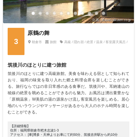
出典：travel.rakuten.co.jp
原鶴の舞
3
朝倉市
旅館
高級 / 隠れ宿 / 絶景 / 温泉 / 客室露天風呂 /
筑後川のほとりに建つ旅館
筑後川のほとりに建つ高級旅館。美食を味わえる宿として知られて
おり、福岡の味覚を取り入れた郷土料理会席を楽しむことができ
る。旅行ならではの非日常感のある食事だ。筑後川や、耳納連山の
稜線の絶景を眺めることができるのも魅力。お風呂は湧出量豊かな
「原鶴温泉」W美肌の湯の源泉かけ流し客室風呂を楽しめる。居心
地のいいラウンジやマッサージがあるから大人のホテル時間を楽し
むことができる。
【詳細情報】
住所：福岡県朝倉市杷木志波1-3
アクセス： [車]博多・天神よりお車にて約50分、筑後吉井駅から約10分