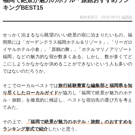
福岡で絶景が魅力のホテル・旅館おすすめラン
キングBEST15
最終更新日：2026-08-01
福岡県
せっかく泊まるなら眺望のいい絶景の宿に泊まりたいもの。福
岡県には「ガーデンテラス福岡ホテル＆リゾート」､「リーガロ
イヤルホテル小倉」､「原鶴の舞」､「ホテルマリノアリゾート
福岡」などの魅力的な宿が数多くある。しかし、数が多くてど
こにしようかなかなか決めることができないという人も多いの
ではないのだろうか。
そこでローカルベストでは
旅行経験豊富な編集部と福岡県を知
り尽くしたローカルガイド
が協力し「福岡で絶景が魅力のホテ
ル・旅館」を徹底的に検証し、ベストな宿泊先の選び方を考え
てみた。
その上で、
「福岡で絶景が魅力のホテル・旅館」のおすすめを
ランキング形式で紹介
したいと思う。