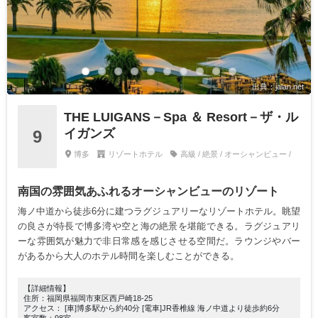
出典：jalan.net
THE LUIGANS－Spa ＆ Resort－ザ・ル
イガンズ
9
博多
リゾートホテル
高級 / 絶景 / オーシャンビュー /
南国の雰囲気あふれるオーシャンビューのリゾート
海ノ中道から徒歩6分に建つラグジュアリーなリゾートホテル。眺望
の良さが特長で博多湾や空と海の絶景を堪能できる。ラグジュアリ
ーな雰囲気が魅力で非日常感を感じさせる空間だ。ラウンジやバー
があるから大人のホテル時間を楽しむことができる。
【詳細情報】
住所：福岡県福岡市東区西戸崎18-25
アクセス： [車]博多駅から約40分 [電車]JR香椎線 海ノ中道より徒歩約6分
客室数：98室