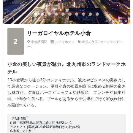
出典：jalan.net
リーガロイヤルホテル小倉
2
小倉駅周辺
シティホテル
絶景 / 夜景 / オーシャンビュ
ー /
小倉の美しい夜景が魅力。北九州市のランドマークホ
テル
JR小倉駅から徒歩3分のシティホテル。観光やビジネスの拠点とし
て最適なロケーション。港町小倉の夜景を眼下に収める眺望の良さ
も魅力だ。夕食はハーフビュッフェや鉄板焼、フレンチや日本料
理、中華から選べる。プールがあるから子供連れで行く家族旅行に
も選ばれている。
【詳細情報】
住所：福岡県北九州市小倉北区浅野2-14-2
アクセス： [電車]JR小倉駅新幹線口から徒歩3分
客室数：295室