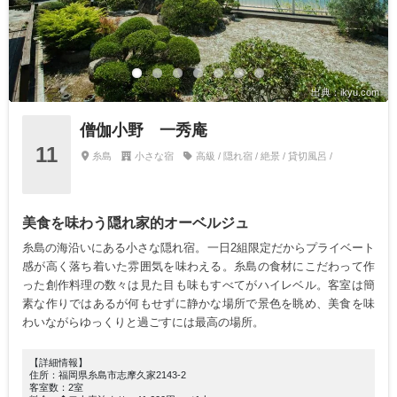
出典：ikyu.com
僧伽小野 一秀庵
11
糸島
小さな宿
高級 / 隠れ宿 / 絶景 / 貸切風呂 /
美食を味わう隠れ家的オーベルジュ
糸島の海沿いにある小さな隠れ宿。一日2組限定だからプライベート
感が高く落ち着いた雰囲気を味わえる。糸島の食材にこだわって作
った創作料理の数々は見た目も味もすべてがハイレベル。客室は簡
素な作りではあるが何もせずに静かな場所で景色を眺め、美食を味
わいながらゆっくりと過ごすには最高の場所。
【詳細情報】
住所：福岡県糸島市志摩久家2143-2
客室数：2室