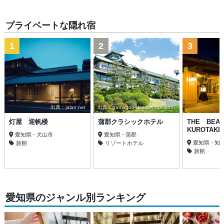
プライベートな隠れ宿
1
2
3
出典：jalan.net
出典：gamagori-classic-hotel.com
灯屋 迎帆楼
蒲郡クラシックホテル
THE BE
KUROTAK
愛知県 - 犬山市
愛知県 - 蒲郡
愛知県 - 知
旅館
リゾートホテル
旅館
愛知県のジャンル別ランキング