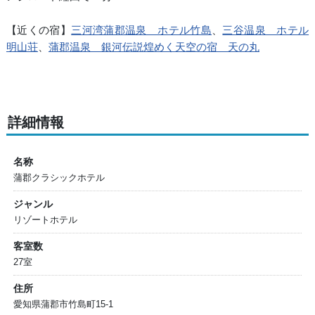
【近くの宿】
三河湾蒲郡温泉 ホテル竹島
、
三谷温泉 ホテル
明山荘
、
蒲郡温泉 銀河伝説煌めく天空の宿 天の丸
詳細情報
名称
蒲郡クラシックホテル
ジャンル
リゾートホテル
客室数
27室
住所
愛知県蒲郡市竹島町15-1