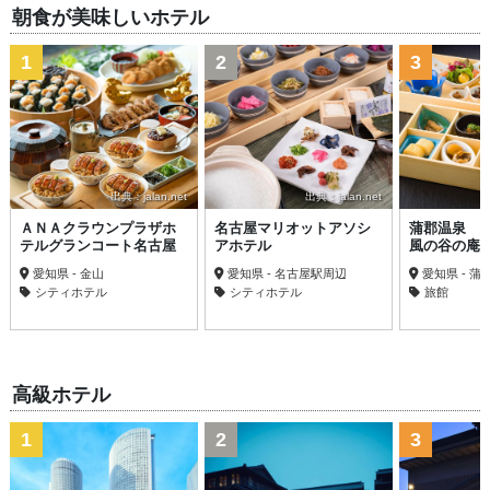
朝食が美味しいホテル
1
2
3
出典：jalan.net
出典：jalan.net
ＡＮＡクラウンプラザホ
名古屋マリオットアソシ
蒲郡温泉 
テルグランコート名古屋
アホテル
風の谷の庵
愛知県 - 金山
愛知県 - 名古屋駅周辺
愛知県 - 蒲
シティホテル
シティホテル
旅館
高級ホテル
1
2
3