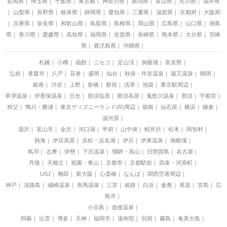
群馬県
埼玉県
千葉県
東京都
神奈川県
新潟県
富山県
石川県
福井県
山梨県
長野県
岐阜県
静岡県
愛知県
三重県
滋賀県
京都府
大阪府
兵庫県
奈良県
和歌山県
鳥取県
島根県
岡山県
広島県
山口県
徳島
県
香川県
愛媛県
高知県
福岡県
佐賀県
長崎県
熊本県
大分県
宮崎
県
鹿児島県
沖縄県
札幌
小樽
函館
ニセコ
定山渓
洞爺湖
富良野
弘前
青森市
八戸
花巻
盛岡
仙台
秋保・作並温泉
蔵王温泉
鶴岡
銀座
渋谷
上野
新橋
新宿
浅草
池袋
東京駅周辺
草津温泉
伊香保温泉
日光
那須塩原
那須高原
鬼怒川温泉
那須
宇都宮
秩父
鴨川・勝浦
東京ディズニーランド(R)周辺
箱根
仙石原
横浜
鎌倉
湯河原
湯沢
富山市
金沢
河口湖
甲府
山中湖
軽井沢
松本
阿智村
熱海
伊豆高原
浜松・浜名湖
伊豆
伊東温泉
御殿場
鳥羽
志摩
伊勢
下呂温泉
飛騨・高山
日間賀島
名古屋
丹後
天橋立
祇園・東山
京都市
京都駅前
四条・河原町
USJ
梅田
新大阪
心斎橋
なんば
関西空港周辺
神戸
淡路島
城崎温泉
有馬温泉
三宮
姫路
白浜
倉敷
尾道
宮島
広
島市
小豆島
道後温泉
阿蘇
出雲
博多
天神
福岡市
湯布院
別府
霧島
奄美大島