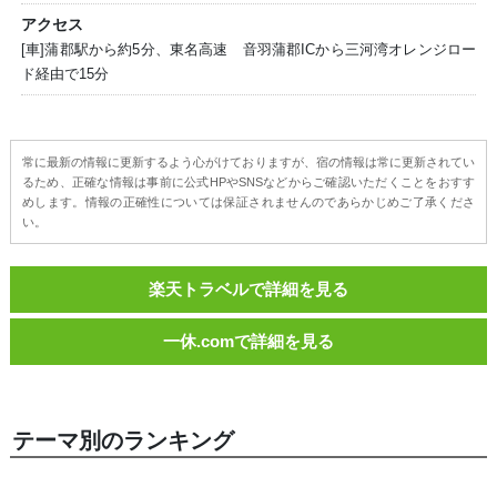
アクセス
[車]蒲郡駅から約5分、東名高速 音羽蒲郡ICから三河湾オレンジロー
ド経由で15分
常に最新の情報に更新するよう心がけておりますが、宿の情報は常に更新されてい
るため、正確な情報は事前に公式HPやSNSなどからご確認いただくことをおすす
めします。情報の正確性については保証されませんのであらかじめご了承くださ
い。
楽天トラベルで詳細を見る
一休.comで詳細を見る
テーマ別のランキング