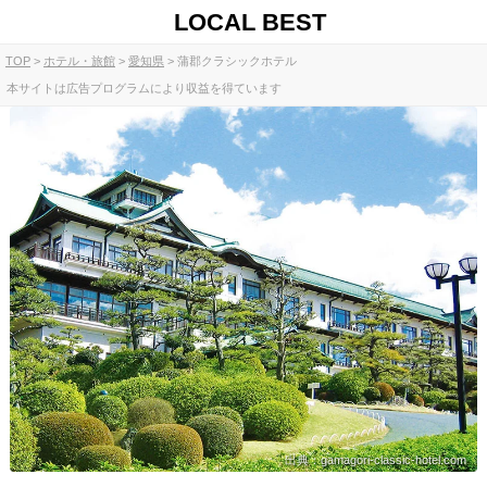
LOCAL BEST
TOP
ホテル・旅館
愛知県
蒲郡クラシックホテル
本サイトは広告プログラムにより収益を得ています
出典：gamagori-classic-hotel.com