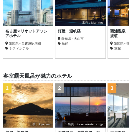
出典：jalan.net
出典：jalan.net
名古屋マリオットアソシ
灯屋 迎帆楼
西浦温泉 
アホテル
波荘
愛知県 - 犬山市
愛知県 - 名古屋駅周辺
愛知県 - 蒲
旅館
シティホテル
旅館
客室露天風呂が魅力のホテル
1
2
3
出典：ikyu.com
出典：travel.rakuten.co.jp