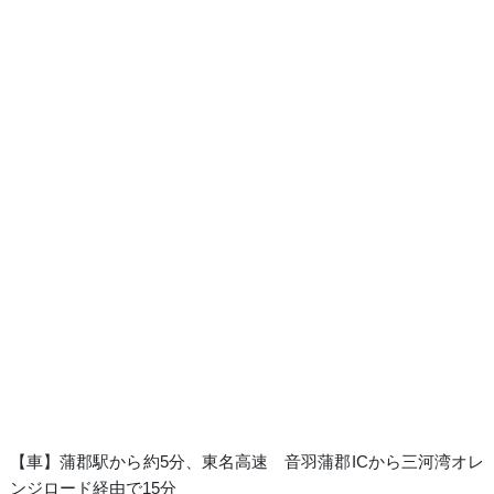
【車】蒲郡駅から約5分、東名高速 音羽蒲郡ICから三河湾オレ
ンジロード経由で15分