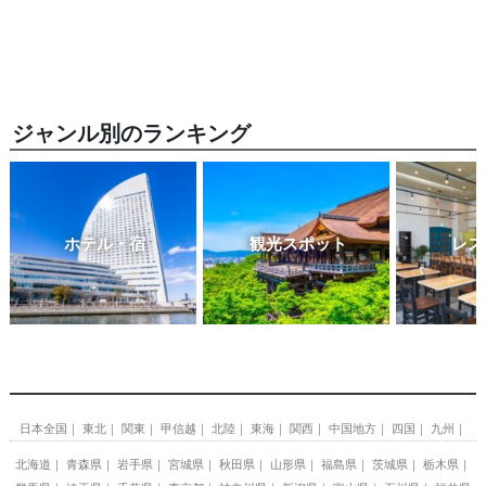
ジャンル別のランキング
ホテル・宿
観光スポット
レス
日本全国
東北
関東
甲信越
北陸
東海
関西
中国地方
四国
九州
北海道
青森県
岩手県
宮城県
秋田県
山形県
福島県
茨城県
栃木県