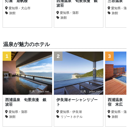
灯屋 迎帆楼
西浦温泉 旬景浪漫 銀
三谷温泉 
波荘
愛知県 - 犬山市
愛知県 - 蒲
愛知県 - 蒲郡
旅館
旅館
旅館
温泉が魅力のホテル
1
2
3
出典：jalan.net
出典：jalan.net
西浦温泉 旬景浪漫 銀
伊良湖オーシャンリゾー
西浦温泉 
波荘
ト
宿 末広
愛知県 - 蒲郡
愛知県 - 伊良湖
愛知県 - 蒲
旅館
リゾートホテル
旅館