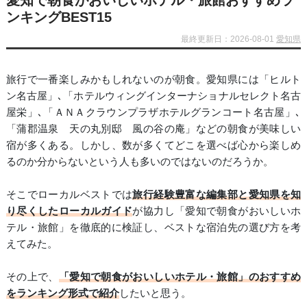
愛知で朝食がおいしいホテル・旅館おすすめラ
ンキングBEST15
最終更新日：2026-08-01
愛知県
旅行で一番楽しみかもしれないのが朝食。愛知県には「ヒルト
ン名古屋」､「ホテルウィングインターナショナルセレクト名古
屋栄」､「ＡＮＡクラウンプラザホテルグランコート名古屋」､
「蒲郡温泉 天の丸別邸 風の谷の庵」などの朝食が美味しい
宿が多くある。しかし、数が多くてどこを選べば心から楽しめ
るのか分からないという人も多いのではないのだろうか。
そこでローカルベストでは
旅行経験豊富な編集部と愛知県を知
り尽くしたローカルガイド
が協力し「愛知で朝食がおいしいホ
テル・旅館」を徹底的に検証し、ベストな宿泊先の選び方を考
えてみた。
その上で、
「愛知で朝食がおいしいホテル・旅館」のおすすめ
をランキング形式で紹介
したいと思う。