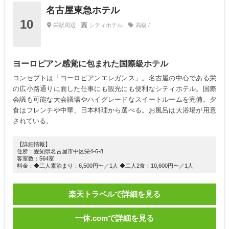
名古屋東急ホテル
10
栄駅周辺
シティホテル
高級 /
ヨーロピアン感覚に包まれた国際級ホテル
コンセプトは「ヨーロピアンエレガンス」。名古屋の中心である栄
の広小路通りに面した仕事にも観光にも便利なシティホテル。国際
会議も可能な大会議場やハイグレードなスイートルームを完備。夕
食はフレンチや中華、日本料理から選べる。お風呂は大浴場が用意
されている。
【詳細情報】
住所：愛知県名古屋市中区栄4-6-8
客室数：564室
料金：◆二人素泊まり：6,500円〜／1人 ◆二人2食：10,600円〜／1人
楽天トラベルで詳細を見る
一休.comで詳細を見る