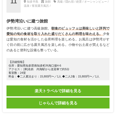
11
知多半島
旅館
高級 / 隠れ宿 / 絶景 / オーシャンビュー /
温泉 / 客室露天風呂 /
伊勢湾沿いに建つ旅館
伊勢湾沿いに建つ高級旅館。
朝食のビュッフェは美味しいと評判で
愛知の旬の食材を取り入れた盛りだくさんの料理を味わえる。
夕食
は愛知の食材を活かした会席料理を楽しめる。お風呂は伊勢湾がす
ぐ目の前に広がる露天風呂を楽しめる。小物やお土産が買えるなど
のあると便利な設備も整っている。
【詳細情報】
住所：愛知県知多郡南知多町内海口揚4-6
アクセス： [車]名鉄 内海駅から送迎車で約5分
客室数：24室
料金：◆二人素泊まり：15,800円〜／1人 ◆二人2食：15,800円〜／1人
楽天トラベルで詳細を見る
じゃらんで詳細を見る