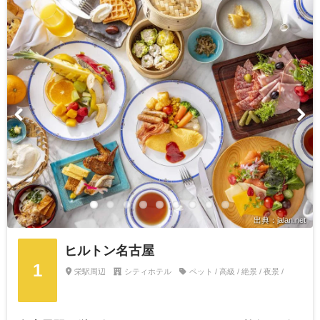
出典：jalan.net
ヒルトン名古屋
1
栄駅周辺
シティホテル
ペット / 高級 / 絶景 / 夜景 /