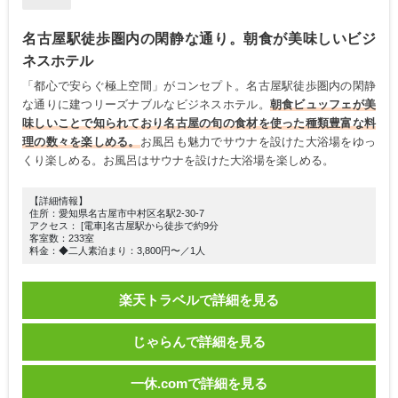
名古屋駅徒歩圏内の閑静な通り。朝食が美味しいビジ
ネスホテル
「都心で安らぐ極上空間」がコンセプト。名古屋駅徒歩圏内の閑静
な通りに建つリーズナブルなビジネスホテル。
朝食ビュッフェが美
味しいことで知られており名古屋の旬の食材を使った種類豊富な料
理の数々を楽しめる。
お風呂も魅力でサウナを設けた大浴場をゆっ
くり楽しめる。お風呂はサウナを設けた大浴場を楽しめる。
【詳細情報】
住所：愛知県名古屋市中村区名駅2-30-7
アクセス： [電車]名古屋駅から徒歩で約9分
客室数：233室
料金：◆二人素泊まり：3,800円〜／1人
楽天トラベルで詳細を見る
じゃらんで詳細を見る
一休.comで詳細を見る