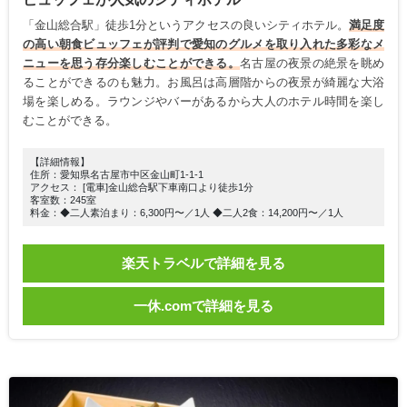
「金山総合駅」徒歩1分というアクセスの良いシティホテル。
満足度
の高い朝食ビュッフェが評判で愛知のグルメを取り入れた多彩なメ
ニューを思う存分楽しむことができる。
名古屋の夜景の絶景を眺め
ることができるのも魅力。お風呂は高層階からの夜景が綺麗な大浴
場を楽しめる。ラウンジやバーがあるから大人のホテル時間を楽し
むことができる。
【詳細情報】
住所：愛知県名古屋市中区金山町1-1-1
アクセス： [電車]金山総合駅下車南口より徒歩1分
客室数：245室
料金：◆二人素泊まり：6,300円〜／1人 ◆二人2食：14,200円〜／1人
楽天トラベルで詳細を見る
一休.comで詳細を見る