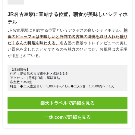
JR名古屋駅に直結する位置。朝食が美味しいシティホ
テル
JR名古屋駅に直結する位置というアクセスの良いシティホテル。
朝
食のビュッフェは美味しいと評判で名古屋の味覚を取り入れた盛り
だくさんの料理を味わえる。
名古屋の夜景やトレインビューの美し
い景色を楽しむことができるのも魅力のひとつだ。お風呂は大浴場
が用意されている。
【詳細情報】
住所：愛知県名古屋市中村区名駅1-1-3
アクセス： [電車]JR名古屋駅直結
客室数：350室
料金：◆二人素泊まり：5,800円〜／1人 ◆二人2食：13,500円〜／1人
楽天トラベルで詳細を見る
一休.comで詳細を見る