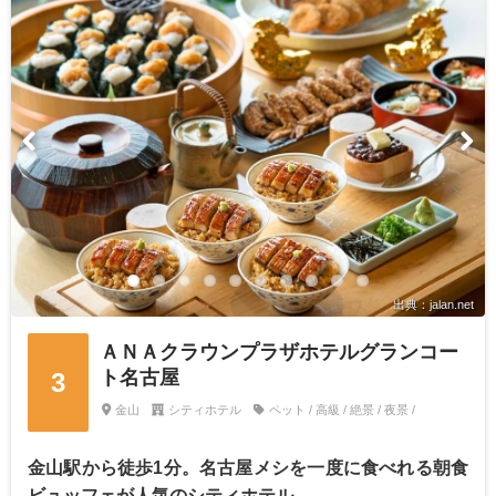
出典：jalan.net
ＡＮＡクラウンプラザホテルグランコー
ト名古屋
3
金山
シティホテル
ペット / 高級 / 絶景 / 夜景 /
金山駅から徒歩1分。名古屋メシを一度に食べれる朝食
ビュッフェが人気のシティホテル