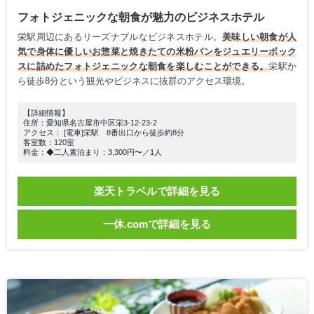
フォトジェニックな朝食が魅力のビジネスホテル
栄駅周辺にあるリーズナブルなビジネスホテル。
美味しい朝食が人
気で身体に優しいお惣菜と焼きたての米粉パンをジュエリーボック
スに詰めたフォトジェニックな朝食を楽しむことができる。
栄駅か
ら徒歩8分という観光やビジネスに抜群のアクセス環境。
【詳細情報】
住所：愛知県名古屋市中区栄3-12-23-2
アクセス： [電車]栄駅 8番出口から徒歩約8分
客室数：120室
料金：◆二人素泊まり：3,300円〜／1人
楽天トラベルで詳細を見る
一休.comで詳細を見る