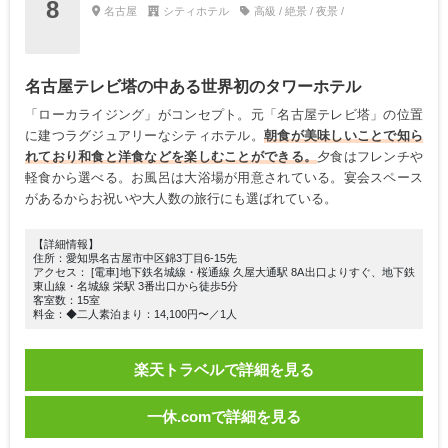
8
名古屋
シティホテル
高級 / 絶景 / 夜景 /
名古屋テレビ塔の中ある世界初のタワーホテル
「ローカライジング」がコンセプト。元「名古屋テレビ塔」の位置
に建つラグジュアリーなシティホテル。
朝食が美味しいことで知ら
れており和食と洋食などを楽しむことができる。
夕食はフレンチや
軽食から選べる。お風呂は大浴場が用意されている。宴会スペース
があるからお祝いや大人数の旅行にも選ばれている。
【詳細情報】
住所：愛知県名古屋市中区錦3丁目6-15先
アクセス： [電車]地下鉄名城線・桜通線 久屋大通駅 8A出口よりすぐ、地下鉄
東山線・名城線 栄駅 3番出口から徒歩5分
客室数：15室
料金：◆二人素泊まり：14,100円〜／1人
楽天トラベルで詳細を見る
一休.comで詳細を見る