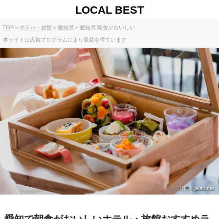
LOCAL BEST
TOP
ホテル・旅館
愛知県
愛知県 朝食がおいしい
本サイトは広告プログラムにより収益を得ています
出典：jalan.net