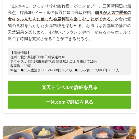
「山の中に、ひっそり佇む離れ宿」がコンセプト。三河湾周辺の最
高点、標高380メートルの位置に建つ高級旅館。
朝食が人気で愛知の
食材をふんだんに使った会席料理を楽しむことができる。
夕食は愛
知の食材を活かした会席料理を楽しめる。お風呂は各部屋で蒲郡の
天然温泉を楽しめる。心地いいラウンジやバーがあるからホテルで
過ごす時間を充実させることができるだろう。
【詳細情報】
住所：愛知県額田郡幸田町荻遠峰10
アクセス： [車]JR東海道本線 蒲郡駅北口より車にて15分
客室数：10室
料金：◆二人素泊まり：24,800円〜／1人 ◆二人2食：33,600円〜／1人
楽天トラベルで詳細を見る
一休.comで詳細を見る