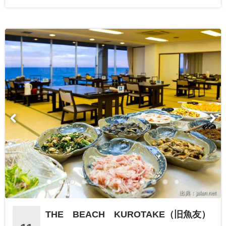
出典：jalan.net
THE BEACH KUROTAKE（旧魚友）