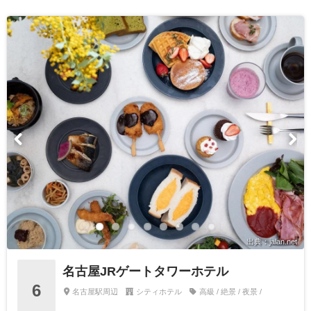
出典：jalan.net
名古屋JRゲートタワーホテル
6
名古屋駅周辺
シティホテル
高級 / 絶景 / 夜景 /