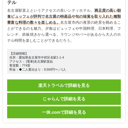
テル
名古屋駅直上というアクセスの良いシティホテル。
満足度の高い朝
食ビュッフェが評判で名古屋の特産品や旬の味覚を取り入れた種類
豊富な料理の数々を楽しめる。
名古屋市内の夜景の絶景を眺めるこ
とができるのも魅力。夕食はビュッフェや中国料理、日本料理、フ
レンチ、鉄板焼きから選べる。ラウンジやバーがあるから大人のホ
テル時間を楽しむことができるだろう。
【詳細情報】
住所：愛知県名古屋市中村区名駅1-1-4
アクセス： [電車]名古屋駅直結
客室数：774室
料金：◆二人素泊まり：9,500円〜／1人
楽天トラベルで詳細を見る
じゃらんで詳細を見る
一休.comで詳細を見る