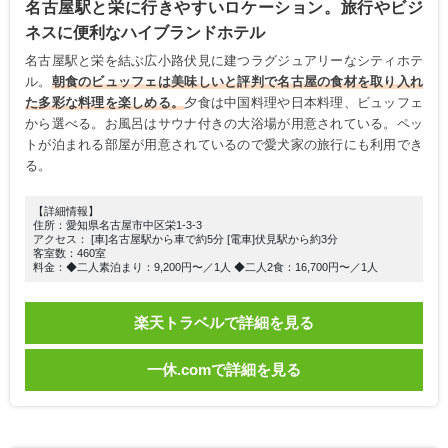
名古屋駅と栄に行きやすいロケーション。旅行やビジ
ネスに便利なハイブランドホテル
名古屋駅と栄を結ぶ広小路伏見に建つラグジュアリーなシティホテ
ル。
朝食のビュッフェは美味しいと評判で名古屋の食材を取り入れ
た多彩な料理を楽しめる。
夕食は中国料理や日本料理、ビュッフェ
から選べる。お風呂はサウナ付きの大浴場が用意されている。ペッ
トが泊まれる部屋が用意されているので愛犬家の旅行にも利用でき
る。
【詳細情報】
住所：愛知県名古屋市中区栄1-3-3
アクセス： [車]名古屋駅から車で約5分 [電車]伏見駅から約3分
客室数：460室
料金：◆二人素泊まり：9,200円〜／1人 ◆二人2食：16,700円〜／1人
楽天トラベルで詳細を見る
一休.comで詳細を見る