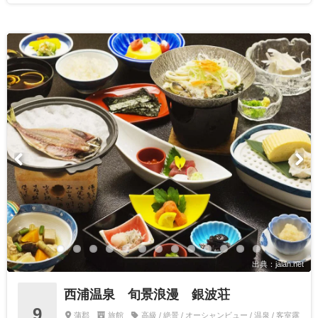
出典：jalan.net
西浦温泉 旬景浪漫 銀波荘
9
蒲郡
旅館
高級 / 絶景 / オーシャンビュー / 温泉 / 客室露