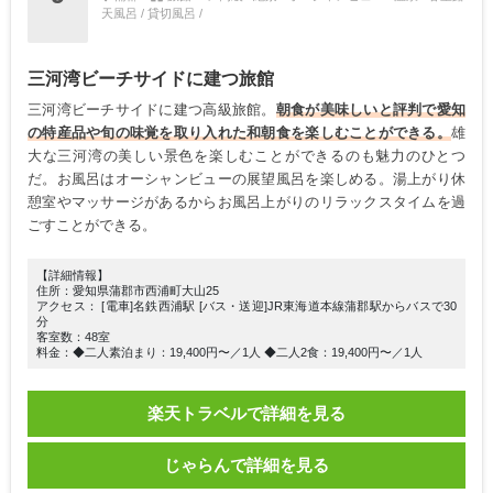
天風呂 / 貸切風呂 /
三河湾ビーチサイドに建つ旅館
三河湾ビーチサイドに建つ高級旅館。
朝食が美味しいと評判で愛知
の特産品や旬の味覚を取り入れた和朝食を楽しむことができる。
雄
大な三河湾の美しい景色を楽しむことができるのも魅力のひとつ
だ。お風呂はオーシャンビューの展望風呂を楽しめる。湯上がり休
憩室やマッサージがあるからお風呂上がりのリラックスタイムを過
ごすことができる。
【詳細情報】
住所：愛知県蒲郡市西浦町大山25
アクセス： [電車]名鉄西浦駅 [バス・送迎]JR東海道本線蒲郡駅からバスで30
分
客室数：48室
料金：◆二人素泊まり：19,400円〜／1人 ◆二人2食：19,400円〜／1人
楽天トラベルで詳細を見る
じゃらんで詳細を見る