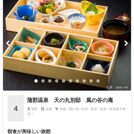
出典：jalan.net
蒲郡温泉 天の丸別邸 風の谷の庵
4
蒲郡
旅館
高級 / 隠れ宿 / 絶景 / 夜景 / 温泉 / 客室露天風
呂 /
朝食が美味しい旅館