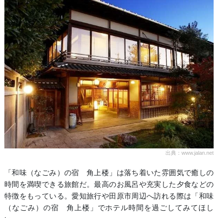
出典：www.jalan.net
「和味（なごみ）の宿 角上楼」は落ち着いた雰囲気で癒しの
時間を満喫できる旅館だ。最高のお風呂や充実した夕食などの
特徴をもっている。愛知旅行や田原市周辺へ訪れる際は「和味
（なごみ）の宿 角上楼」でホテル時間を過ごしてみてほし