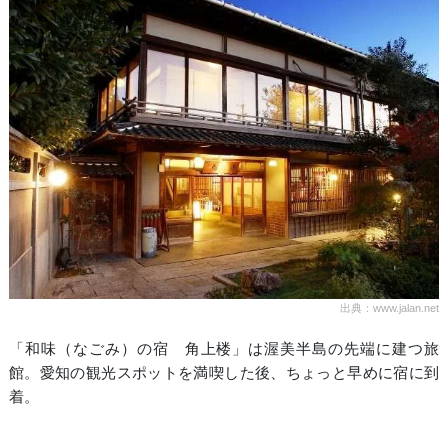
出典：www.jalan.net
「和味（なごみ）の宿 角上楼」は渥美半島の先端に建つ旅
館。愛知の観光スポットを満喫した後、ちょっと早めに宿に到
着。