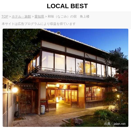
LOCAL BEST
TOP
ホテル・旅館
愛知県
和味（なごみ）の宿 角上楼
本サイトは広告プログラムにより収益を得ています
出典：jalan.net