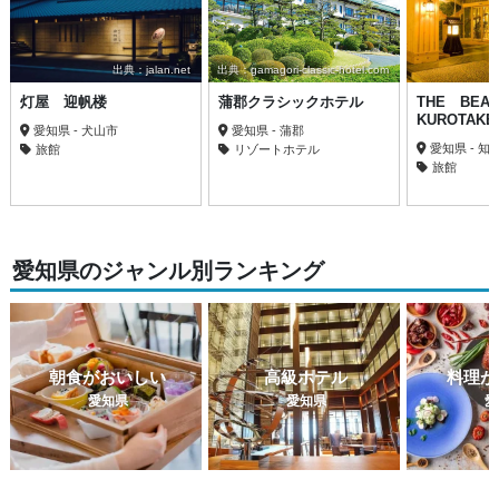
出典：jalan.net
出典：gamagori-classic-hotel.com
灯屋 迎帆楼
蒲郡クラシックホテル
THE BE
KUROTAK
愛知県 - 犬山市
愛知県 - 蒲郡
愛知県 - 知
旅館
リゾートホテル
旅館
愛知県のジャンル別ランキング
朝食がおいしい
高級ホテル
料理が
愛知県
愛知県
愛