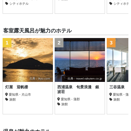
シティホテル
シティホテ
客室露天風呂が魅力のホテル
1
2
3
出典：ikyu.com
出典：travel.rakuten.co.jp
灯屋 迎帆楼
西浦温泉 旬景浪漫 銀
三谷温泉 
波荘
愛知県 - 犬山市
愛知県 - 蒲
愛知県 - 蒲郡
旅館
旅館
旅館