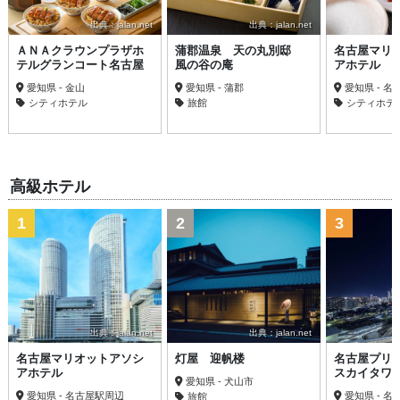
出典：jalan.net
出典：jalan.net
ＡＮＡクラウンプラザホ
蒲郡温泉 天の丸別邸
名古屋マリ
テルグランコート名古屋
風の谷の庵
アホテル
愛知県 - 金山
愛知県 - 蒲郡
愛知県 - 
シティホテル
旅館
シティホテ
高級ホテル
1
2
3
出典：jalan.net
出典：jalan.net
名古屋マリオットアソシ
灯屋 迎帆楼
名古屋プリ
アホテル
スカイタワ
愛知県 - 犬山市
愛知県 - 名古屋駅周辺
愛知県 - 
旅館