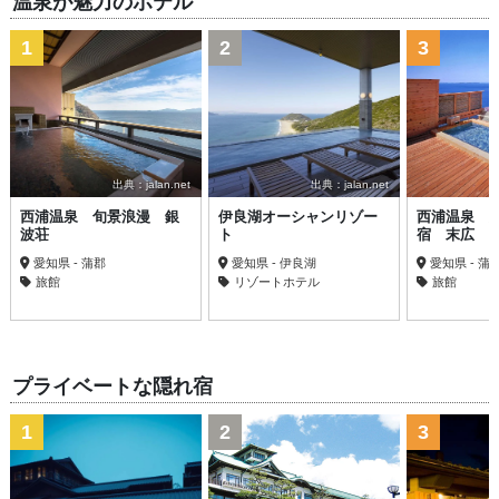
温泉が魅力のホテル
1
2
3
出典：jalan.net
出典：jalan.net
西浦温泉 旬景浪漫 銀
伊良湖オーシャンリゾー
西浦温泉 
波荘
ト
宿 末広
愛知県 - 蒲郡
愛知県 - 伊良湖
愛知県 - 蒲
旅館
リゾートホテル
旅館
プライベートな隠れ宿
1
2
3