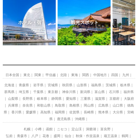
ホテル・宿
観光スポット
レス
日本全国
東北
関東
甲信越
北陸
東海
関西
中国地方
四国
九州
北海道
青森県
岩手県
宮城県
秋田県
山形県
福島県
茨城県
栃木県
群馬県
埼玉県
千葉県
東京都
神奈川県
新潟県
富山県
石川県
福井県
山梨県
長野県
岐阜県
静岡県
愛知県
三重県
滋賀県
京都府
大阪府
兵庫県
奈良県
和歌山県
鳥取県
島根県
岡山県
広島県
山口県
徳島
県
香川県
愛媛県
高知県
福岡県
佐賀県
長崎県
熊本県
大分県
宮崎
県
鹿児島県
沖縄県
札幌
小樽
函館
ニセコ
定山渓
洞爺湖
富良野
弘前
青森市
八戸
花巻
盛岡
仙台
秋保・作並温泉
蔵王温泉
鶴岡