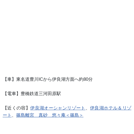
【車】東名道豊川ICから伊良湖方面へ約80分
【電車】豊橋鉄道三河田原駅
【近くの宿】
伊良湖オーシャンリゾート
、
伊良湖ホテル＆リゾ
ート
、
篠島離宮 真砂 悠々庵＜篠島＞