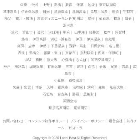
銀座
渋谷
上野
新橋
新宿
浅草
池袋
東京駅周辺
草津温泉
伊香保温泉
日光
那須塩原
那須高原
鬼怒川温泉
那須
宇都宮
秩父
鴨川・勝浦
東京ディズニーランド(R)周辺
箱根
仙石原
横浜
鎌倉
湯河原
湯沢
富山市
金沢
河口湖
甲府
山中湖
軽井沢
松本
阿智村
熱海
伊豆高原
浜松・浜名湖
伊豆
伊東温泉
御殿場
鳥羽
志摩
伊勢
下呂温泉
飛騨・高山
日間賀島
名古屋
丹後
天橋立
祇園・東山
京都市
京都駅前
四条・河原町
USJ
梅田
新大阪
心斎橋
なんば
関西空港周辺
神戸
淡路島
城崎温泉
有馬温泉
三宮
姫路
白浜
倉敷
尾道
宮島
広
島市
小豆島
道後温泉
阿蘇
出雲
博多
天神
福岡市
湯布院
別府
霧島
奄美大島
石垣島
宮古島
那覇
恩納村
関西空港
那須高原周辺
尾道周辺
お問い合わせ
｜
コンテンツ制作ポリシー
｜
プライバシーポリシー
｜
運営会社
｜
制作チ
ーム
｜
ビストラ
Copyright © 2026 Local Best All Rights Reserved.