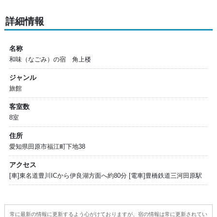
詳細情報
名称
和味（なごみ）の宿 角上楼
ジャンル
旅館
客室数
8室
住所
愛知県田原市福江町下地38
アクセス
[車]東名道豊川ICから伊良湖方面へ約80分 [電車]豊橋鉄道三河田原駅
常に最新の情報に更新するよう心がけておりますが、宿の情報は常に更新されてい