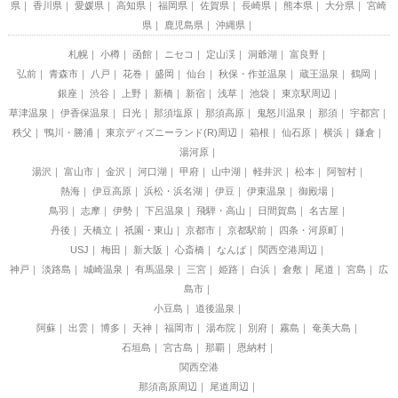
県
香川県
愛媛県
高知県
福岡県
佐賀県
長崎県
熊本県
大分県
宮崎
県
鹿児島県
沖縄県
札幌
小樽
函館
ニセコ
定山渓
洞爺湖
富良野
弘前
青森市
八戸
花巻
盛岡
仙台
秋保・作並温泉
蔵王温泉
鶴岡
銀座
渋谷
上野
新橋
新宿
浅草
池袋
東京駅周辺
草津温泉
伊香保温泉
日光
那須塩原
那須高原
鬼怒川温泉
那須
宇都宮
秩父
鴨川・勝浦
東京ディズニーランド(R)周辺
箱根
仙石原
横浜
鎌倉
湯河原
湯沢
富山市
金沢
河口湖
甲府
山中湖
軽井沢
松本
阿智村
熱海
伊豆高原
浜松・浜名湖
伊豆
伊東温泉
御殿場
鳥羽
志摩
伊勢
下呂温泉
飛騨・高山
日間賀島
名古屋
丹後
天橋立
祇園・東山
京都市
京都駅前
四条・河原町
USJ
梅田
新大阪
心斎橋
なんば
関西空港周辺
神戸
淡路島
城崎温泉
有馬温泉
三宮
姫路
白浜
倉敷
尾道
宮島
広
島市
小豆島
道後温泉
阿蘇
出雲
博多
天神
福岡市
湯布院
別府
霧島
奄美大島
石垣島
宮古島
那覇
恩納村
関西空港
那須高原周辺
尾道周辺