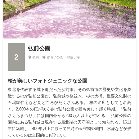
弘前公園
2
弘前
絶景
/ 公園・庭園 / 桜
桜が美しいフォトジェニックな公園
東北を代表する城下町だった弘前市。その弘前市の歴史や文化を象
徴するのが弘前公園だ。弘前城や桜並木、杉の大橋、重要文化財の
石場家住宅など見どころがたくさんある。 桜の名所としても名高
く、2,600本の桜が咲く春は弘前公園が最も美しく輝く時期。「弘前
さくらまつり」には国内外から200万人以上が訪れる。 弘前公園の
園内にある弘前城は現存する最北端の天守閣として知られる。1611
年に築城し、400年以上に渡って当時の天守閣や城門、水濠などが残
っているのは全国的にも珍しい。