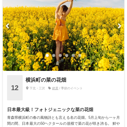
横浜町の菜の花畑
12
下北・三沢
絶景
/ 季節のイベント
日本最大級！フォトジェニックな菜の花畑
青森県横浜町の春の風物詩とも言える名の花畑。5月上旬から一ヶ月
間の間、日本最大の50ヘクタールの規模で菜の花が咲き誇る。 鮮や