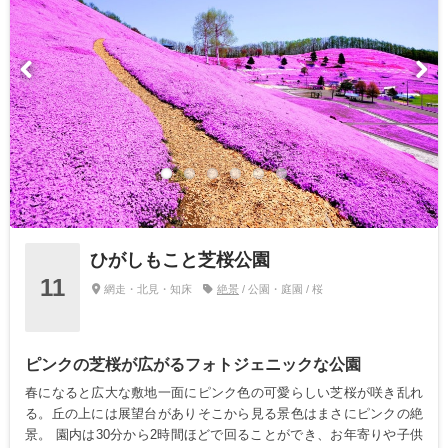
ひがしもこと芝桜公園
11
網走・北見・知床
絶景
/ 公園・庭園 / 桜
ピンクの芝桜が広がるフォトジェニックな公園
春になると広大な敷地一面にピンク色の可愛らしい芝桜が咲き乱れ
る。丘の上には展望台がありそこから見る景色はまさにピンクの絶
景。 園内は30分から2時間ほどで回ることができ、お年寄りや子供