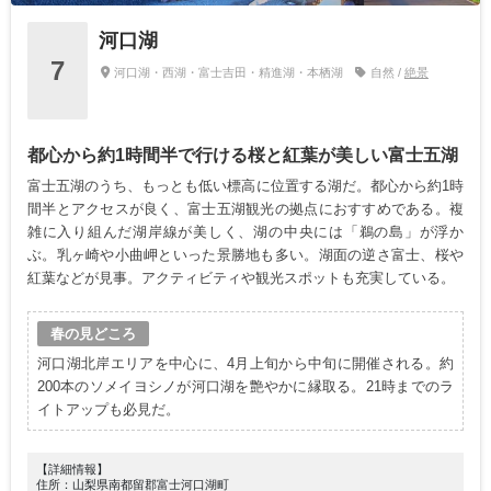
河口湖
7
河口湖・西湖・富士吉田・精進湖・本栖湖
自然 /
絶景
都心から約1時間半で行ける桜と紅葉が美しい富士五湖
富士五湖のうち、もっとも低い標高に位置する湖だ。都心から約1時
間半とアクセスが良く、富士五湖観光の拠点におすすめである。複
雑に入り組んだ湖岸線が美しく、湖の中央には「鵜の島」が浮か
ぶ。乳ヶ崎や小曲岬といった景勝地も多い。湖面の逆さ富士、桜や
紅葉などが見事。アクティビティや観光スポットも充実している。
春の見どころ
河口湖北岸エリアを中心に、4月上旬から中旬に開催される。約
200本のソメイヨシノが河口湖を艶やかに縁取る。21時までのラ
イトアップも必見だ。
【詳細情報】
住所：山梨県南都留郡富士河口湖町