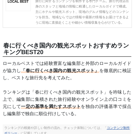
旅行に関するコンテンツを制作する専門チーム。旅行代理店出
身のスタッフと地域の情報に精通したローカルガイドで構成。
主にホテルや観光スポット、現地のグルメ情報などのコンテン
ツを担当。地域ならではの情報や最新の情報をお届けできるよ
うに現地に直接赴くことや細かい情報収集を心がけている。
春に行くべき国内の観光スポットおすすめラン
キングBEST20
ローカルベストでは経験豊富な編集部と外部のローカルガイド
が協力し
「春に行くべき国内の観光スポット」
を徹底的に検証
し、ベストな旅行先を考えてみた。
ランキングは「春に行くべき国内の観光スポット」を吟味した
上で、編集部に集積された旅行経験やオンライン上の口コミを
元にして
一定の基準を満たすスポット
を独自の評価基準で採点
し編集部で独自に順位付けしている。
ランキングの根拠や詳しい制作の流れ、チェック体制については、「
コンテンツ制作
ポリシー
」に記載しています。