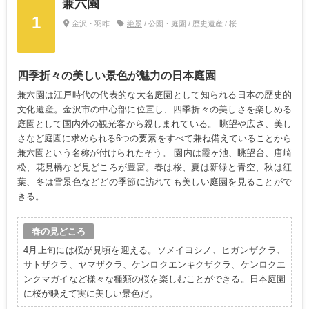
兼六園
1
金沢・羽咋
絶景
/ 公園・庭園 / 歴史遺産 / 桜
四季折々の美しい景色が魅力の日本庭園
兼六園は江戸時代の代表的な大名庭園として知られる日本の歴史的
文化遺産。金沢市の中心部に位置し、四季折々の美しさを楽しめる
庭園として国内外の観光客から親しまれている。 眺望や広さ、美し
さなど庭園に求められる6つの要素をすべて兼ね備えていることから
兼六園という名称が付けられたそう。 園内は霞ヶ池、眺望台、唐崎
松、花見橋など見どころが豊富。春は桜、夏は新緑と青空、秋は紅
葉、冬は雪景色などどの季節に訪れても美しい庭園を見ることがで
きる。
春の見どころ
4月上旬には桜が見頃を迎える。ソメイヨシノ、ヒガンザクラ、
サトザクラ、ヤマザクラ、ケンロクエンキクザクラ、ケンロクエ
ンクマガイなど様々な種類の桜を楽しむことができる。日本庭園
に桜が映えて実に美しい景色だ。