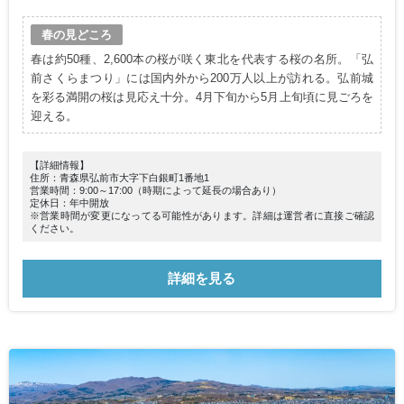
春の見どころ
春は約50種、2,600本の桜が咲く東北を代表する桜の名所。「弘
前さくらまつり」には国内外から200万人以上が訪れる。弘前城
を彩る満開の桜は見応え十分。4月下旬から5月上旬頃に見ごろを
迎える。
【詳細情報】
住所：青森県弘前市大字下白銀町1番地1
営業時間：9:00～17:00（時期によって延長の場合あり）
定休日：年中開放
※営業時間が変更になってる可能性があります。詳細は運営者に直接ご確認
ください。
詳細を見る