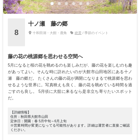
十ノ瀬 藤の郷
8
十和田湖・大館・鹿角
絶景
/ 季節のイベント
藤の花の桃源郷を思わせる空間へ
5月になると桜の花を眺めるのも楽しみだが、藤の花を楽しむのも趣
があってよい。そんな時に訪れたいのが大館市山田地区にある十ノ
瀬 藤の郷だ。 たくさんの藤の花が満開になりまるで桃源郷を思わ
せるような世界に。写真映えも良く、藤の花を眺めている時間を過
ごすのも良し。 5月頃に大舘に来るなら是非立ち寄りたいスポット
だ。
【詳細情報】
住所：秋田県大館市山田
定休日：開園：春 5月中旬～6月上旬
※営業時間が変更になってる可能性があります。詳細は運営者に直接ご確認
ください。