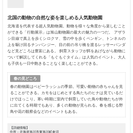
北国の動物の自然な姿を楽しめる人気動物園
北海道を代表する超人気動物園。動物を様々な角度から楽しむこと
ができる「行動展示」は旭山動物園の最大の魅力の一つだ。 アザラ
シ目線で真上を歩くシロクマ、雪の中を歩くペンギン、トンネルの
上を駆け回るチンパンジー、目の前の吊り橋を渡るレッサーパンダ
など見どころは豊富にある。 飼育スタッフが餌をあげながら動物に
ついて解説してくれる「もぐもぐタイム」は人気のイベント。大人
も子供も一日中飽きることなく楽しむことができる。
春の見どころ
春の動物園はベビーラッシュの季節。可愛い動物の赤ちゃんを見
ることができる。カモをはじめとする鳥たちのヒナは見ているだ
けでほっこり。寒い時期に室内で飼育していた鳥や動物たちが外
に出てくる時期でもあり、多くの動物が見られる。春を感じる野
鳥や花の観察会などのイベントもある。
【詳細情報】
住所：北海道旭川市東旭川町倉沼