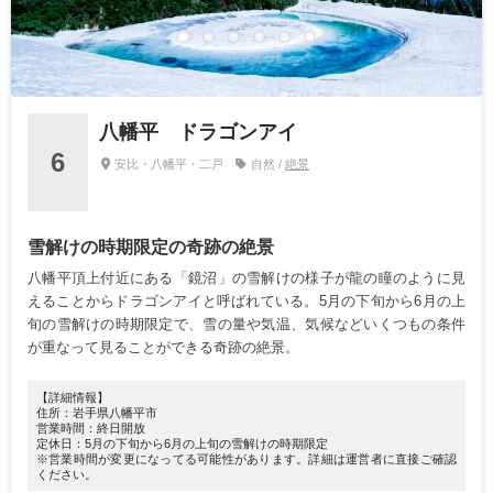
八幡平 ドラゴンアイ
6
安比・八幡平・二戸
自然 /
絶景
雪解けの時期限定の奇跡の絶景
八幡平頂上付近にある「鏡沼」の雪解けの様子が龍の瞳のように見
えることからドラゴンアイと呼ばれている。5月の下旬から6月の上
旬の雪解けの時期限定で、雪の量や気温、気候などいくつもの条件
が重なって見ることができる奇跡の絶景。
【詳細情報】
住所：岩手県八幡平市
営業時間：終日開放
定休日：5月の下旬から6月の上旬の雪解けの時期限定
※営業時間が変更になってる可能性があります。詳細は運営者に直接ご確認
ください。