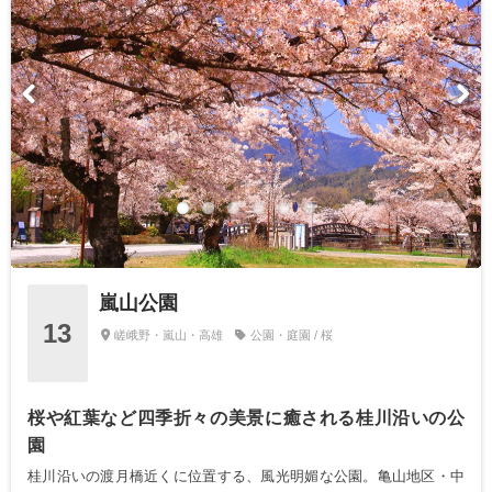
嵐山公園
13
嵯峨野・嵐山・高雄
公園・庭園 / 桜
桜や紅葉など四季折々の美景に癒される桂川沿いの公
園
桂川沿いの渡月橋近くに位置する、風光明媚な公園。亀山地区・中