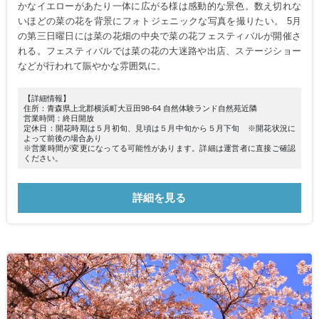
かなイエローがあたり一体に広がる様は感動的な景色。数え切れな
いほどの菜の花を背景にフォトジェニックな写真を撮りたい。 5月
の第三日曜日には菜の花畑の中央で菜の花フェスティバルが開催さ
れる。フェスティバルでは菜の花の大迷路や出店、ステージショー
などが行われて賑やかな雰囲気に。
【詳細情報】
住所：青森県上北郡横浜町大豆田98-64 自然体験ランド自然苑近隣
営業時間：終日開放
定休日：開花時期は５月初旬、見頃は５月中旬から５月下旬 ※開花状況に
よって前後の場合あり
※営業時間が変更になってる可能性があります。詳細は運営者に直接ご確認
ください。
詳細を見る