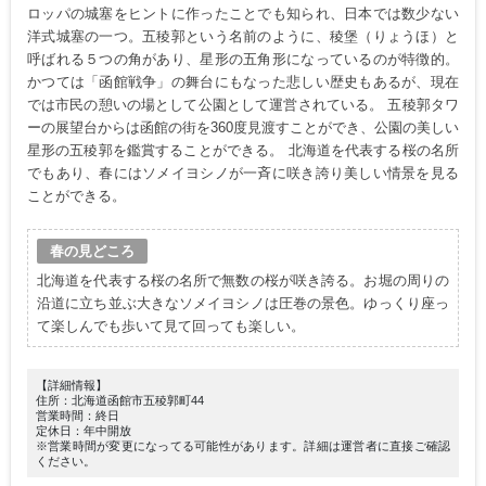
ロッパの城塞をヒントに作ったことでも知られ、日本では数少ない
洋式城塞の一つ。五稜郭という名前のように、稜堡（りょうほ）と
呼ばれる５つの角があり、星形の五角形になっているのが特徴的。
かつては「函館戦争」の舞台にもなった悲しい歴史もあるが、現在
では市民の憩いの場として公園として運営されている。 五稜郭タワ
ーの展望台からは函館の街を360度見渡すことができ、公園の美しい
星形の五稜郭を鑑賞することができる。 北海道を代表する桜の名所
でもあり、春にはソメイヨシノが一斉に咲き誇り美しい情景を見る
ことができる。
春の見どころ
北海道を代表する桜の名所で無数の桜が咲き誇る。お堀の周りの
沿道に立ち並ぶ大きなソメイヨシノは圧巻の景色。ゆっくり座っ
て楽しんでも歩いて見て回っても楽しい。
【詳細情報】
住所：北海道函館市五稜郭町44
営業時間：終日
定休日：年中開放
※営業時間が変更になってる可能性があります。詳細は運営者に直接ご確認
ください。