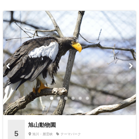
旭山動物園
5
旭川・層雲峡
テーマパーク