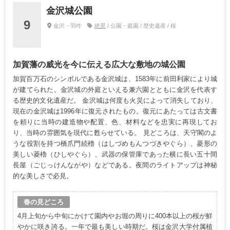
金沢城公園
9
金沢・羽咋
絶景
/ 公園・庭園 / 歴史遺産 / 桜
加賀藩の威光を今に伝える広大な敷地の城公園
加賀百万石のシンボルである金沢城は、1583年に前田利家により城
が建てられた。金沢城の外庭といえる兼六園とともに金沢を代表す
る歴史的文化遺産だ。 金沢城は何度も火災によって消失しており、
現在の金沢城は1996年に復元されたもの。復元にあたっては古文書
を頼りに当時の建造物や配置、色、材料などを忠実に再現してお
り、当時の雰囲気を現代に甦らせている。 見どころは、天守閣のよ
うな役割を持つ橋爪門続櫓（はしづめもんつづきやぐら）、菱形の
美しい菱櫓（ひしやぐら）、武器の保管庫であった横に長い五十間
長屋（ごじっけんながや）などである。夜間のライトアップは神秘
的な美しさで必見。
春の見どころ
4月上旬から中旬にかけて園内やお堀の周りに400本以上の桜が鮮
やかに咲き誇る。一年で最も美しい時期だ。桜は金沢大学付属植