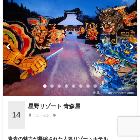
出典：hoshinoresorts.com
星野リゾート 青森屋
14
下北・三沢
青森の魅力が凝縮された人気リゾートホテル