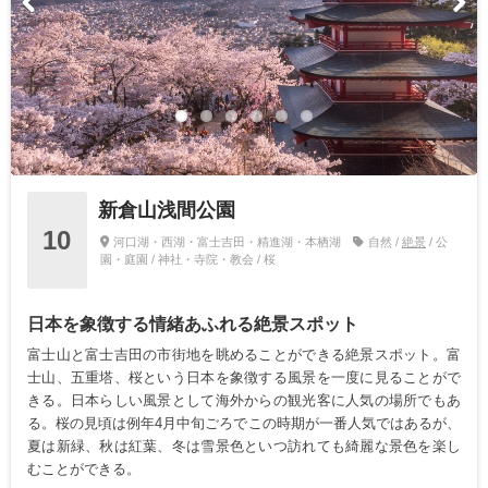
新倉山浅間公園
10
河口湖・西湖・富士吉田・精進湖・本栖湖
自然 /
絶景
/ 公
園・庭園 / 神社・寺院・教会 / 桜
日本を象徴する情緒あふれる絶景スポット
富士山と富士吉田の市街地を眺めることができる絶景スポット。富
士山、五重塔、桜という日本を象徴する風景を一度に見ることがで
きる。日本らしい風景として海外からの観光客に人気の場所でもあ
る。桜の見頃は例年4月中旬ごろでこの時期が一番人気ではあるが、
夏は新緑、秋は紅葉、冬は雪景色といつ訪れても綺麗な景色を楽し
むことができる。