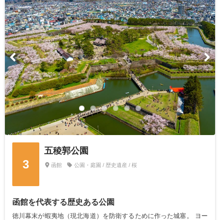
五稜郭公園
3
函館
公園・庭園 / 歴史遺産 / 桜
函館を代表する歴史ある公園
徳川幕末が蝦夷地（現北海道）を防衛するために作った城塞。 ヨー