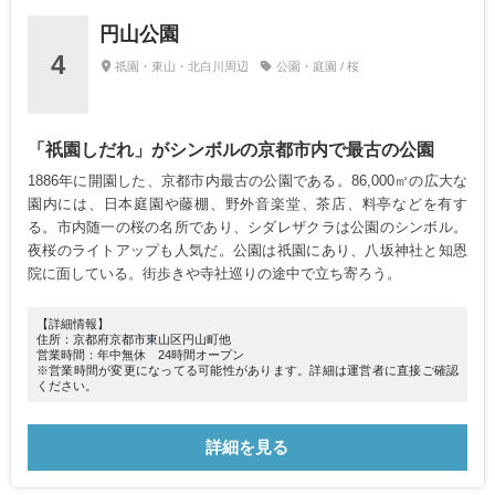
円山公園
4
祇園・東山・北白川周辺
公園・庭園 / 桜
「祇園しだれ」がシンボルの京都市内で最古の公園
1886年に開園した、京都市内最古の公園である。86,000㎡の広大な
園内には、日本庭園や藤棚、野外音楽堂、茶店、料亭などを有す
る。市内随一の桜の名所であり、シダレザクラは公園のシンボル。
夜桜のライトアップも人気だ。公園は祇園にあり、八坂神社と知恩
院に面している。街歩きや寺社巡りの途中で立ち寄ろう。
【詳細情報】
住所：京都府京都市東山区円山町他
営業時間：年中無休 24時間オープン
※営業時間が変更になってる可能性があります。詳細は運営者に直接ご確認
ください。
詳細を見る