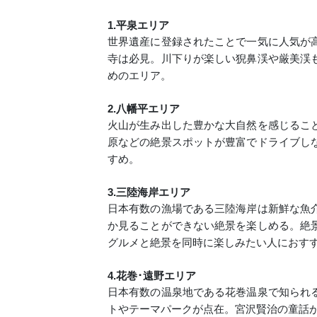
1.平泉エリア
世界遺産に登録されたことで一気に人気が
寺は必見。川下りが楽しい猊鼻渓や厳美渓
めのエリア。
2.八幡平エリア
火山が生み出した豊かな大自然を感じるこ
原などの絶景スポットが豊富でドライブし
すめ。
3.三陸海岸エリア
日本有数の漁場である三陸海岸は新鮮な魚
か見ることができない絶景を楽しめる。絶
グルメと絶景を同時に楽しみたい人におす
4.花巻･遠野エリア
日本有数の温泉地である花巻温泉で知られ
トやテーマパークが点在。宮沢賢治の童話