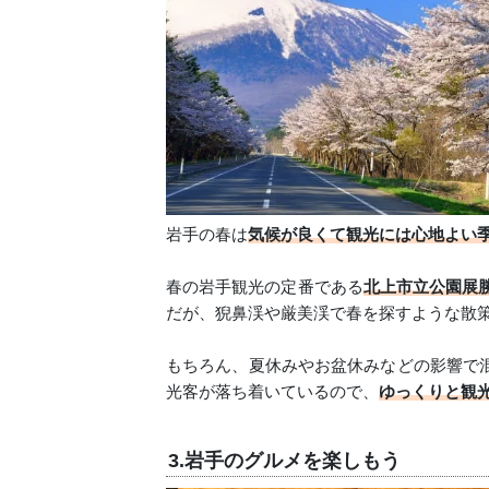
岩手の春は
気候が良くて観光には心地よい
春の岩手観光の定番である
北上市立公園展勝
だが、猊鼻渓や厳美渓で春を探すような散
もちろん、夏休みやお盆休みなどの影響で
光客が落ち着いているので、
ゆっくりと観
3.岩手のグルメを楽しもう