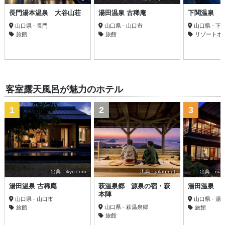
長門湯本温泉 大谷山荘
湯田温泉 古稀庵
下関温泉 
山口県 - 長門
山口県 - 山口市
山口県 - 下
旅館
旅館
リゾートホ
客室露天風呂が魅力のホテル
1
2
3
出典：ikyu.com
出典：jalan.net
出典：matsu
湯田温泉 古稀庵
萩温泉郷 源泉の宿・萩
湯田温泉 
本陣
山口県 - 山口市
山口県 - 湯
山口県 - 萩温泉郷
旅館
旅館
旅館