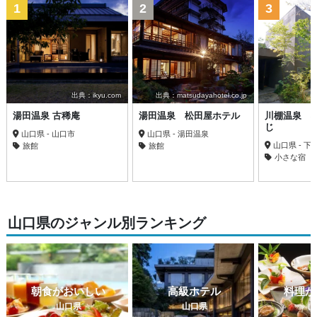
1
2
3
出典：ikyu.com
出典：matsudayahotel.co.jp
湯田温泉 古稀庵
湯田温泉 松田屋ホテル
川棚温泉 
じ
山口県 - 山口市
山口県 - 湯田温泉
山口県 - 下
旅館
旅館
小さな宿
山口県のジャンル別ランキング
朝食がおいしい
高級ホテル
料理が
山口県
山口県
山