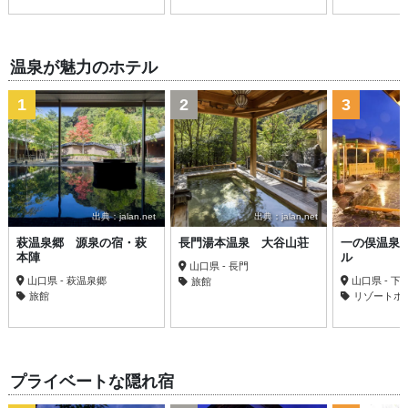
温泉が魅力のホテル
1
2
3
出典：jalan.net
出典：jalan.net
萩温泉郷 源泉の宿・萩
長門湯本温泉 大谷山荘
一の俣温泉
本陣
ル
山口県 - 長門
山口県 - 萩温泉郷
山口県 - 下
旅館
旅館
リゾートホ
プライベートな隠れ宿