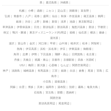
県
鹿児島県
沖縄県
札幌
小樽
函館
ニセコ
定山渓
洞爺湖
富良野
弘前
青森市
八戸
花巻
盛岡
仙台
秋保・作並温泉
蔵王温泉
鶴岡
銀座
渋谷
上野
新橋
新宿
浅草
池袋
東京駅周辺
草津温泉
伊香保温泉
日光
那須塩原
那須高原
鬼怒川温泉
那須
宇都宮
秩父
鴨川・勝浦
東京ディズニーランド(R)周辺
箱根
仙石原
横浜
鎌倉
湯河原
湯沢
富山市
金沢
河口湖
甲府
山中湖
軽井沢
松本
阿智村
熱海
伊豆高原
浜松・浜名湖
伊豆
伊東温泉
御殿場
鳥羽
志摩
伊勢
下呂温泉
飛騨・高山
日間賀島
名古屋
丹後
天橋立
祇園・東山
京都市
京都駅前
四条・河原町
USJ
梅田
新大阪
心斎橋
なんば
関西空港周辺
神戸
淡路島
城崎温泉
有馬温泉
三宮
姫路
白浜
倉敷
尾道
宮島
広
島市
小豆島
道後温泉
阿蘇
出雲
博多
天神
福岡市
湯布院
別府
霧島
奄美大島
石垣島
宮古島
那覇
恩納村
関西空港
那須高原周辺
尾道周辺