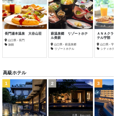
出典：otanisanso.co.jp
出典：jalan.net
出典：anacrow
長門湯本温泉 大谷山荘
萩温泉郷 リゾートホテ
ＡＮＡクラ
ル美萩
テル宇部
山口県 - 長門
山口県 - 萩温泉郷
山口県 - 宇
旅館
リゾートホテル
シティホテ
高級ホテル
1
2
3
出典：travel.rakuten.co.jp
出典：ikyu.com