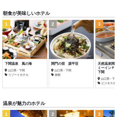
朝食が美味しいホテル
1
2
3
出典：hotel-kazenoumi.co.jp
出典：jalan.net
下関温泉 風の海
関門の宿 源平荘
天然温泉関
ミーインＰ
山口県 - 下関
山口県 - 下関
下関
リゾートホテル
旅館
山口県 - 下
ビジネスホ
温泉が魅力のホテル
1
2
3