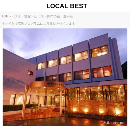
LOCAL BEST
TOP
ホテル・旅館
山口県
関門の宿 源平荘
本サイトは広告プログラムにより収益を得ています
出典：jalan.net