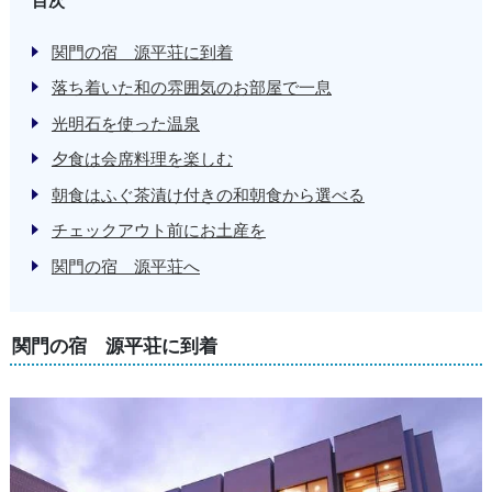
目次
関門の宿 源平荘に到着
落ち着いた和の雰囲気のお部屋で一息
光明石を使った温泉
夕食は会席料理を楽しむ
朝食はふぐ茶漬け付きの和朝食から選べる
チェックアウト前にお土産を
関門の宿 源平荘へ
関門の宿 源平荘に到着