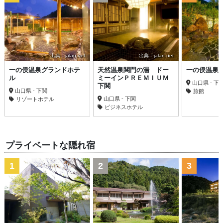
出典：jalan.net
出典：jalan.net
一の俣温泉グランドホテ
天然温泉関門の湯 ドー
一の俣温泉
ル
ミーインＰＲＥＭＩＵＭ
山口県 - 下
下関
山口県 - 下関
旅館
山口県 - 下関
リゾートホテル
ビジネスホテル
プライベートな隠れ宿
1
2
3