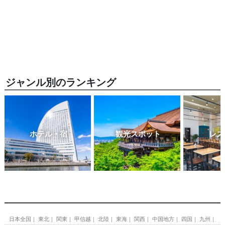
ジャンル別のランキング
ホテル・宿
観光スポット
レス
日本全国
東北
関東
甲信越
北陸
東海
関西
中国地方
四国
九州