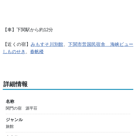
【車】下関駅から約12分
【近くの宿】
みもすそ川別館
、
下関市営国民宿舎 海峡ビュー
しものせき
、
春帆楼
詳細情報
名称
関門の宿 源平荘
ジャンル
旅館