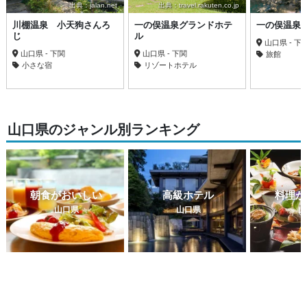
出典：jalan.net
出典：travel.rakuten.co.jp
川棚温泉 小天狗さんろ
一の俣温泉グランドホテ
一の俣温泉
じ
ル
山口県 - 下
山口県 - 下関
山口県 - 下関
旅館
小さな宿
リゾートホテル
山口県のジャンル別ランキング
朝食がおいしい
高級ホテル
料理が
山口県
山口県
山