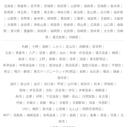
北海道
青森県
岩手県
宮城県
秋田県
山形県
福島県
茨城県
栃木県
群馬県
埼玉県
千葉県
東京都
神奈川県
新潟県
富山県
石川県
福井県
山梨県
長野県
岐阜県
静岡県
愛知県
三重県
滋賀県
京都府
大阪府
兵庫県
奈良県
和歌山県
鳥取県
島根県
岡山県
広島県
山口県
徳島
県
香川県
愛媛県
高知県
福岡県
佐賀県
長崎県
熊本県
大分県
宮崎
県
鹿児島県
沖縄県
札幌
小樽
函館
ニセコ
定山渓
洞爺湖
富良野
弘前
青森市
八戸
花巻
盛岡
仙台
秋保・作並温泉
蔵王温泉
鶴岡
銀座
渋谷
上野
新橋
新宿
浅草
池袋
東京駅周辺
草津温泉
伊香保温泉
日光
那須塩原
那須高原
鬼怒川温泉
那須
宇都宮
秩父
鴨川・勝浦
東京ディズニーランド(R)周辺
箱根
仙石原
横浜
鎌倉
湯河原
湯沢
富山市
金沢
河口湖
甲府
山中湖
軽井沢
松本
阿智村
熱海
伊豆高原
浜松・浜名湖
伊豆
伊東温泉
御殿場
鳥羽
志摩
伊勢
下呂温泉
飛騨・高山
日間賀島
名古屋
丹後
天橋立
祇園・東山
京都市
京都駅前
四条・河原町
USJ
梅田
新大阪
心斎橋
なんば
関西空港周辺
神戸
淡路島
城崎温泉
有馬温泉
三宮
姫路
白浜
倉敷
尾道
宮島
広
島市