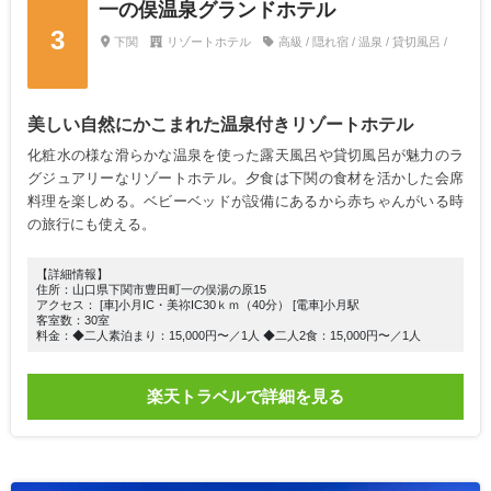
一の俣温泉グランドホテル
3
下関
リゾートホテル
高級 / 隠れ宿 / 温泉 / 貸切風呂 /
美しい自然にかこまれた温泉付きリゾートホテル
化粧水の様な滑らかな温泉を使った露天風呂や貸切風呂が魅力のラ
グジュアリーなリゾートホテル。夕食は下関の食材を活かした会席
料理を楽しめる。ベビーベッドが設備にあるから赤ちゃんがいる時
の旅行にも使える。
【詳細情報】
住所：山口県下関市豊田町一の俣湯の原15
アクセス： [車]小月IC・美祢IC30ｋｍ（40分） [電車]小月駅
客室数：30室
料金：◆二人素泊まり：15,000円〜／1人 ◆二人2食：15,000円〜／1人
楽天トラベルで詳細を見る