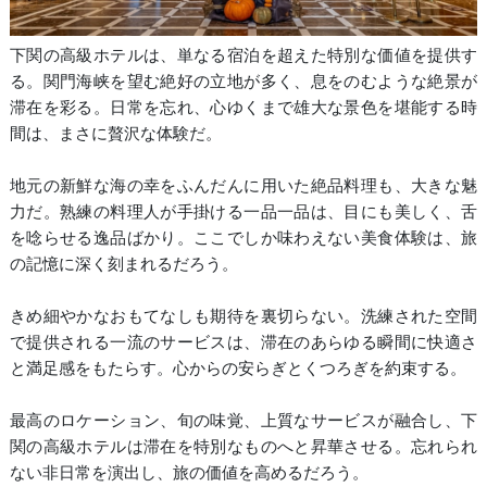
下関の高級ホテルは、単なる宿泊を超えた特別な価値を提供す
る。関門海峡を望む絶好の立地が多く、息をのむような絶景が
滞在を彩る。日常を忘れ、心ゆくまで雄大な景色を堪能する時
間は、まさに贅沢な体験だ。
地元の新鮮な海の幸をふんだんに用いた絶品料理も、大きな魅
力だ。熟練の料理人が手掛ける一品一品は、目にも美しく、舌
を唸らせる逸品ばかり。ここでしか味わえない美食体験は、旅
の記憶に深く刻まれるだろう。
きめ細やかなおもてなしも期待を裏切らない。洗練された空間
で提供される一流のサービスは、滞在のあらゆる瞬間に快適さ
と満足感をもたらす。心からの安らぎとくつろぎを約束する。
最高のロケーション、旬の味覚、上質なサービスが融合し、下
関の高級ホテルは滞在を特別なものへと昇華させる。忘れられ
ない非日常を演出し、旅の価値を高めるだろう。