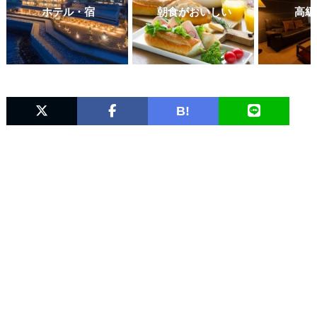
ホテル・宿
朝食がおいしい
高級
B!