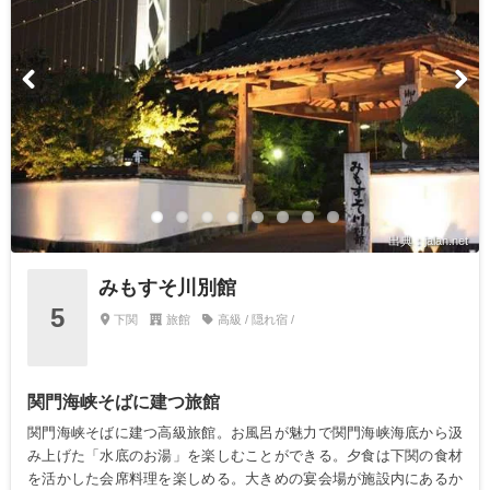
出典：jalan.net
みもすそ川別館
5
下関
旅館
高級 / 隠れ宿 /
関門海峡そばに建つ旅館
関門海峡そばに建つ高級旅館。お風呂が魅力で関門海峡海底から汲
み上げた「水底のお湯」を楽しむことができる。夕食は下関の食材
を活かした会席料理を楽しめる。大きめの宴会場が施設内にあるか