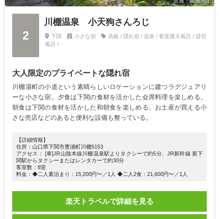
出典：jalan.net
川棚温泉 小天狗さんろじ
2
下関
小さな宿
高級 / 隠れ宿 / 温泉 / 客室露天風呂 / 貸切
風呂 /
大人限定のプライベートな隠れ宿
川棚湯町の小道という素晴らしいロケーションに建つラグジュアリ
ーな小さな宿。夕食は下関の食材を活かした会席料理を楽しめる。
朝食は下関の食材を活かした和朝食を楽しめる。お土産が買える小
さな売店などのあると便利な設備も整っている。
【詳細情報】
住所：山口県下関市豊浦町川棚5153
アクセス： [車]JR山陰本線川棚温泉駅よりタクシーで約5分、JR新幹線 新下
関駅からタクシーまたはレンタカーで約30分
客室数：8室
料金：◆二人素泊まり：15,200円〜／1人 ◆二人2食：21,600円〜／1人
楽天トラベルで詳細を見る