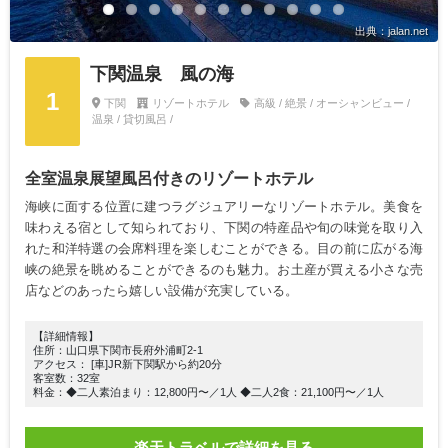
出典：jalan.net
下関温泉 風の海
1
下関
リゾートホテル
高級 / 絶景 / オーシャンビュー /
温泉 / 貸切風呂 /
全室温泉展望風呂付きのリゾートホテル
海峡に面する位置に建つラグジュアリーなリゾートホテル。美食を
味わえる宿として知られており、下関の特産品や旬の味覚を取り入
れた和洋特選の会席料理を楽しむことができる。目の前に広がる海
峡の絶景を眺めることができるのも魅力。お土産が買える小さな売
店などのあったら嬉しい設備が充実している。
【詳細情報】
住所：山口県下関市長府外浦町2-1
アクセス： [車]JR新下関駅から約20分
客室数：32室
料金：◆二人素泊まり：12,800円〜／1人 ◆二人2食：21,100円〜／1人
楽天トラベルで詳細を見る