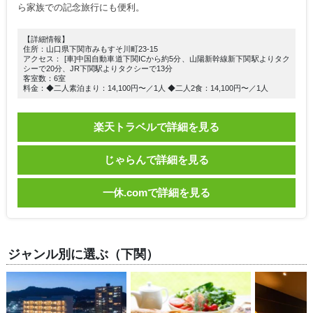
ら家族での記念旅行にも便利。
【詳細情報】
住所：山口県下関市みもすそ川町23-15
アクセス： [車]中国自動車道下関ICから約5分、山陽新幹線新下関駅よりタク
シーで20分、JR下関駅よりタクシーで13分
客室数：6室
料金：◆二人素泊まり：14,100円〜／1人 ◆二人2食：14,100円〜／1人
楽天トラベルで詳細を見る
じゃらんで詳細を見る
一休.comで詳細を見る
ジャンル別に選ぶ（下関）