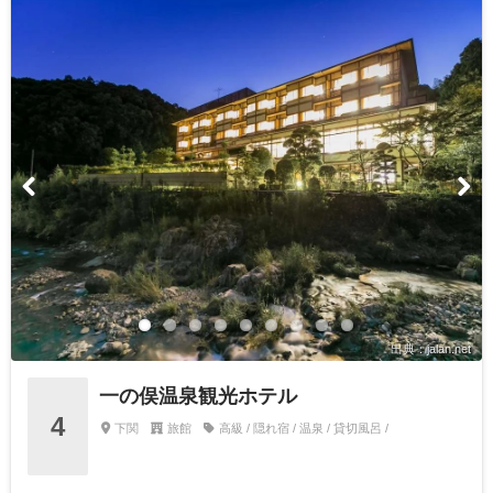
出典：jalan.net
一の俣温泉観光ホテル
4
下関
旅館
高級 / 隠れ宿 / 温泉 / 貸切風呂 /