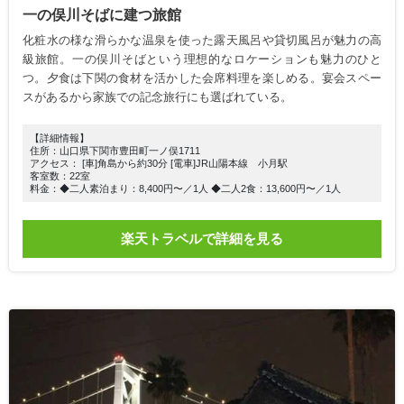
一の俣川そばに建つ旅館
化粧水の様な滑らかな温泉を使った露天風呂や貸切風呂が魅力の高
級旅館。一の俣川そばという理想的なロケーションも魅力のひと
つ。夕食は下関の食材を活かした会席料理を楽しめる。宴会スペー
スがあるから家族での記念旅行にも選ばれている。
【詳細情報】
住所：山口県下関市豊田町一ノ俣1711
アクセス： [車]角島から約30分 [電車]JR山陽本線 小月駅
客室数：22室
料金：◆二人素泊まり：8,400円〜／1人 ◆二人2食：13,600円〜／1人
楽天トラベルで詳細を見る