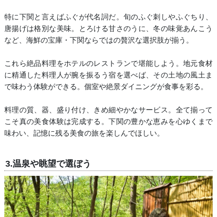
特に下関と言えばふぐが代名詞だ。旬のふぐ刺しやふぐちり、
唐揚げは格別な美味。とろける甘さのうに、冬の味覚あんこう
など、海鮮の宝庫・下関ならではの贅沢な選択肢が揃う。
これら絶品料理をホテルのレストランで堪能しよう。地元食材
に精通した料理人が腕を振るう宿を選べば、その土地の風土ま
で味わう体験ができる。個室や絶景ダイニングが食事を彩る。
料理の質、器、盛り付け、きめ細やかなサービス。全て揃って
こそ真の美食体験は完成する。下関の豊かな恵みを心ゆくまで
味わい、記憶に残る美食の旅を楽しんでほしい。
3.温泉や眺望で選ぼう