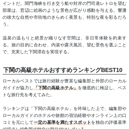
イントだ。関門海峡を行き交う船や対岸の門司港レトロを望む
部屋は、窓辺に絵画のような景色が広がり感動を与える。響灘
の雄大な自然や市街地のきらめく夜景も、特別な夜を彩るだろ
う。
温泉の温もりと絶景が織りなす空間は、非日常体験を約束す
る。旅の目的に合わせ、内湯や露天風呂、望む景色を選ぶこと
で、充実した下関滞在を実現する。
下関の高級ホテルおすすめランキングBEST10
ローカルベストでは旅行経験が豊富な編集部と外部のローカル
ガイドが協力し
「下関の高級ホテル」
を徹底的に検証し、ベス
トな旅行先を考えてみた。
ランキングは「下関の高級ホテル」を吟味した上で、編集部や
ローカルガイドのホテルや旅館の宿泊経験やオンライン上の口
コミを元にして
一定の基準を満たすスポット
を独自の評価基準