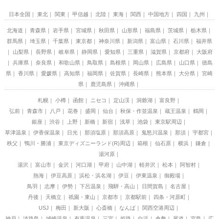
日本全国
東北
関東
甲信越
北陸
東海
関西
中国地方
四国
九州
北海道
青森県
岩手県
宮城県
秋田県
山形県
福島県
茨城県
栃木県
群馬県
埼玉県
千葉県
東京都
神奈川県
新潟県
富山県
石川県
福井県
山梨県
長野県
岐阜県
静岡県
愛知県
三重県
滋賀県
京都府
大阪府
兵庫県
奈良県
和歌山県
鳥取県
島根県
岡山県
広島県
山口県
徳島
県
香川県
愛媛県
高知県
福岡県
佐賀県
長崎県
熊本県
大分県
宮崎
県
鹿児島県
沖縄県
札幌
小樽
函館
ニセコ
定山渓
洞爺湖
富良野
弘前
青森市
八戸
花巻
盛岡
仙台
秋保・作並温泉
蔵王温泉
鶴岡
銀座
渋谷
上野
新橋
新宿
浅草
池袋
東京駅周辺
草津温泉
伊香保温泉
日光
那須塩原
那須高原
鬼怒川温泉
那須
宇都宮
秩父
鴨川・勝浦
東京ディズニーランド(R)周辺
箱根
仙石原
横浜
鎌倉
湯河原
湯沢
富山市
金沢
河口湖
甲府
山中湖
軽井沢
松本
阿智村
熱海
伊豆高原
浜松・浜名湖
伊豆
伊東温泉
御殿場
鳥羽
志摩
伊勢
下呂温泉
飛騨・高山
日間賀島
名古屋
丹後
天橋立
祇園・東山
京都市
京都駅前
四条・河原町
USJ
梅田
新大阪
心斎橋
なんば
関西空港周辺
神戸
淡路島
城崎温泉
有馬温泉
三宮
姫路
白浜
倉敷
尾道
宮島
広