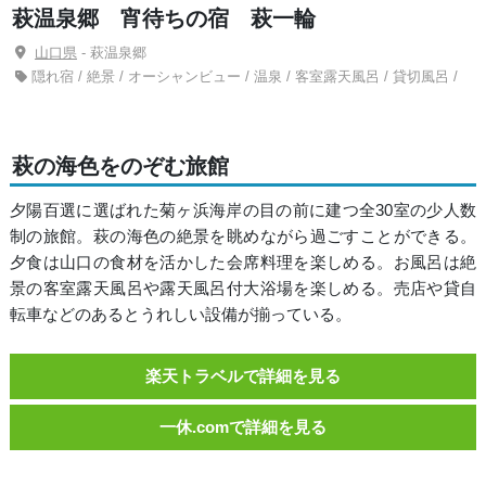
萩温泉郷 宵待ちの宿 萩一輪
山口県
- 萩温泉郷
隠れ宿 / 絶景 / オーシャンビュー / 温泉 / 客室露天風呂 / 貸切風呂 /
萩の海色をのぞむ旅館
夕陽百選に選ばれた菊ヶ浜海岸の目の前に建つ全30室の少人数
制の旅館。萩の海色の絶景を眺めながら過ごすことができる。
夕食は山口の食材を活かした会席料理を楽しめる。お風呂は絶
景の客室露天風呂や露天風呂付大浴場を楽しめる。売店や貸自
転車などのあるとうれしい設備が揃っている。
楽天トラベルで詳細を見る
一休.comで詳細を見る