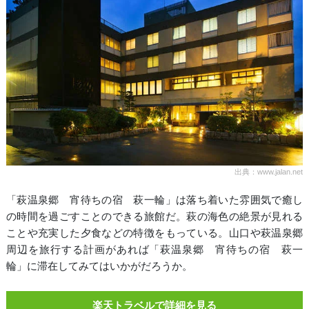
出典：www.jalan.net
「萩温泉郷 宵待ちの宿 萩一輪」は落ち着いた雰囲気で癒し
の時間を過ごすことのできる旅館だ。萩の海色の絶景が見れる
ことや充実した夕食などの特徴をもっている。山口や萩温泉郷
周辺を旅行する計画があれば「萩温泉郷 宵待ちの宿 萩一
輪」に滞在してみてはいかがだろうか。
楽天トラベルで詳細を見る