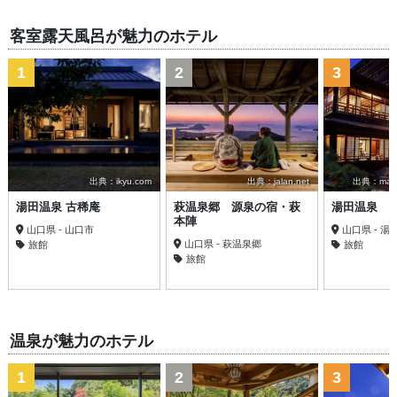
客室露天風呂が魅力のホテル
1
2
3
出典：ikyu.com
出典：jalan.net
出典：matsu
湯田温泉 古稀庵
萩温泉郷 源泉の宿・萩
湯田温泉 
本陣
山口県 - 山口市
山口県 - 湯
山口県 - 萩温泉郷
旅館
旅館
旅館
温泉が魅力のホテル
1
2
3