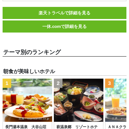
楽天トラベルで詳細を見る
一休.comで詳細を見る
テーマ別のランキング
朝食が美味しいホテル
1
2
3
出典：otanisanso.co.jp
出典：jalan.net
出典：anacrow
長門湯本温泉 大谷山荘
萩温泉郷 リゾートホテ
ＡＮＡクラ