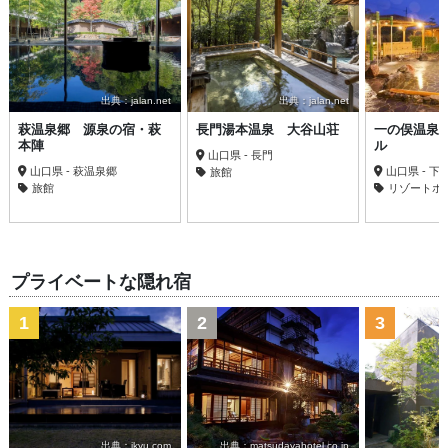
出典：jalan.net
出典：jalan.net
萩温泉郷 源泉の宿・萩
長門湯本温泉 大谷山荘
一の俣温泉
本陣
ル
山口県 - 長門
山口県 - 萩温泉郷
山口県 - 下
旅館
旅館
リゾートホ
プライベートな隠れ宿
1
2
3
出典：ikyu.com
出典：matsudayahotel.co.jp