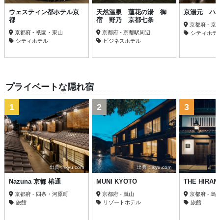
ウェスティン都ホテル京
天然温泉 蓮花の湯 御
京湯元 ハ
都
宿 野乃 京都七条
京都府 - 
京都府 - 祇園・東山
京都府 - 京都駅周辺
シティホテ
シティホテル
ビジネスホテル
プライベートな隠れ宿
1
2
3
出典：ikyu.com
出典：ikyu.com
Nazuna 京都 椿通
MUNI KYOTO
THE HIRA
京都府 - 四条・河原町
京都府 - 嵐山
京都府 - 烏
旅館
リゾートホテル
旅館