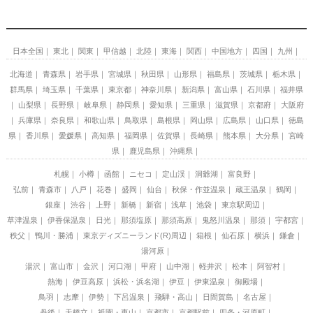
日本全国
東北
関東
甲信越
北陸
東海
関西
中国地方
四国
九州
北海道
青森県
岩手県
宮城県
秋田県
山形県
福島県
茨城県
栃木県
群馬県
埼玉県
千葉県
東京都
神奈川県
新潟県
富山県
石川県
福井県
山梨県
長野県
岐阜県
静岡県
愛知県
三重県
滋賀県
京都府
大阪府
兵庫県
奈良県
和歌山県
鳥取県
島根県
岡山県
広島県
山口県
徳島
県
香川県
愛媛県
高知県
福岡県
佐賀県
長崎県
熊本県
大分県
宮崎
県
鹿児島県
沖縄県
札幌
小樽
函館
ニセコ
定山渓
洞爺湖
富良野
弘前
青森市
八戸
花巻
盛岡
仙台
秋保・作並温泉
蔵王温泉
鶴岡
銀座
渋谷
上野
新橋
新宿
浅草
池袋
東京駅周辺
草津温泉
伊香保温泉
日光
那須塩原
那須高原
鬼怒川温泉
那須
宇都宮
秩父
鴨川・勝浦
東京ディズニーランド(R)周辺
箱根
仙石原
横浜
鎌倉
湯河原
湯沢
富山市
金沢
河口湖
甲府
山中湖
軽井沢
松本
阿智村
熱海
伊豆高原
浜松・浜名湖
伊豆
伊東温泉
御殿場
鳥羽
志摩
伊勢
下呂温泉
飛騨・高山
日間賀島
名古屋
丹後
天橋立
祇園・東山
京都市
京都駅前
四条・河原町