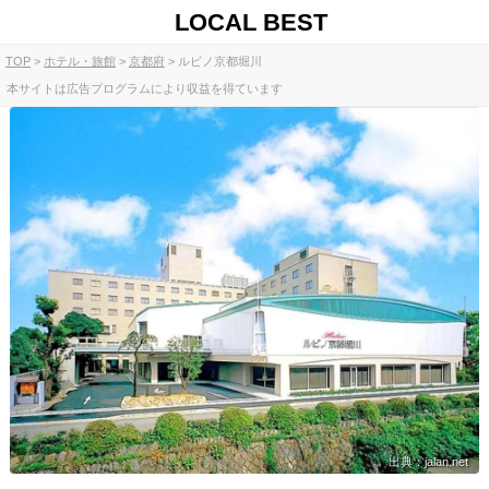
LOCAL BEST
TOP
ホテル・旅館
京都府
ルビノ京都堀川
本サイトは広告プログラムにより収益を得ています
出典：jalan.net