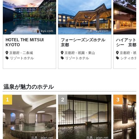
出典：ikyu.com
出典：ikyu.com
HOTEL THE MITSUI
フォーシーズンズホテル
ハイアット
KYOTO
京都
シー 京都
京都府 - 二条城
京都府 - 祇園・東山
京都府 - 
リゾートホテル
リゾートホテル
シティホテ
温泉が魅力のホテル
1
2
3
出典：jalan.net
出典：jalan.net