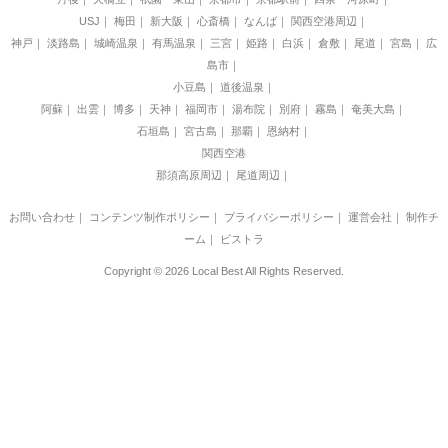
USJ
梅田
新大阪
心斎橋
なんば
関西空港周辺
神戸
淡路島
城崎温泉
有馬温泉
三宮
姫路
白浜
倉敷
尾道
宮島
広
島市
小豆島
道後温泉
阿蘇
出雲
博多
天神
福岡市
湯布院
別府
霧島
奄美大島
石垣島
宮古島
那覇
恩納村
関西空港
那須高原周辺
尾道周辺
お問い合わせ
｜
コンテンツ制作ポリシー
｜
プライバシーポリシー
｜
運営会社
｜
制作チ
ーム
｜
ビストラ
Copyright © 2026 Local Best All Rights Reserved.