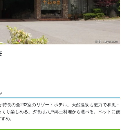
出典：ikyu.com
荘
ル
特長の全233室のリゾートホテル。天然温泉も魅力で和風・
っくり楽しめる。夕食は八戸郷土料理から選べる。ペットに優
すすめ。