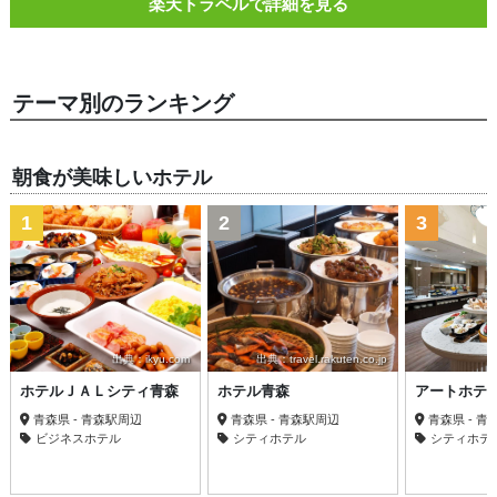
楽天トラベルで詳細を見る
テーマ別のランキング
朝食が美味しいホテル
1
2
3
出典：ikyu.com
出典：travel.rakuten.co.jp
ホテルＪＡＬシティ青森
ホテル青森
アートホテ
青森県 - 青森駅周辺
青森県 - 青森駅周辺
青森県 - 
ビジネスホテル
シティホテル
シティホテ