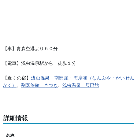
【車】青森空港より５０分
【電車】浅虫温泉駅から 徒歩１分
【近くの宿】
浅虫温泉 南部屋・海扇閣（なんぶや・かいせん
かく）
、
割烹旅館 さつき
、
浅虫温泉 辰巳館
詳細情報
名称