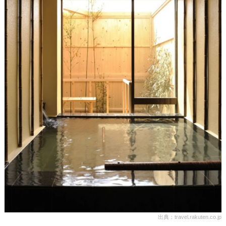
出典：travel.rakuten.co.jp