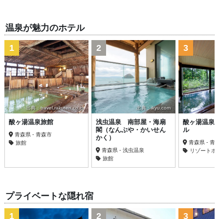
温泉が魅力のホテル
1
2
3
出典：travel.rakuten.co.jp
出典：ikyu.com
酸ヶ湯温泉旅館
浅虫温泉 南部屋・海扇
酸ヶ湯温泉
閣（なんぶや・かいせん
ル
青森県 - 青森市
かく）
青森県 - 青
旅館
青森県 - 浅虫温泉
リゾートホ
旅館
プライベートな隠れ宿
1
2
3