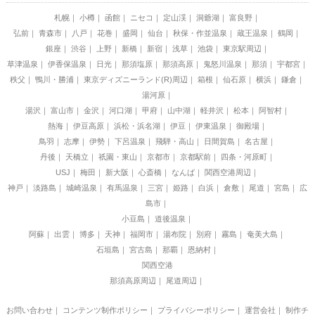
札幌
小樽
函館
ニセコ
定山渓
洞爺湖
富良野
弘前
青森市
八戸
花巻
盛岡
仙台
秋保・作並温泉
蔵王温泉
鶴岡
銀座
渋谷
上野
新橋
新宿
浅草
池袋
東京駅周辺
草津温泉
伊香保温泉
日光
那須塩原
那須高原
鬼怒川温泉
那須
宇都宮
秩父
鴨川・勝浦
東京ディズニーランド(R)周辺
箱根
仙石原
横浜
鎌倉
湯河原
湯沢
富山市
金沢
河口湖
甲府
山中湖
軽井沢
松本
阿智村
熱海
伊豆高原
浜松・浜名湖
伊豆
伊東温泉
御殿場
鳥羽
志摩
伊勢
下呂温泉
飛騨・高山
日間賀島
名古屋
丹後
天橋立
祇園・東山
京都市
京都駅前
四条・河原町
USJ
梅田
新大阪
心斎橋
なんば
関西空港周辺
神戸
淡路島
城崎温泉
有馬温泉
三宮
姫路
白浜
倉敷
尾道
宮島
広
島市
小豆島
道後温泉
阿蘇
出雲
博多
天神
福岡市
湯布院
別府
霧島
奄美大島
石垣島
宮古島
那覇
恩納村
関西空港
那須高原周辺
尾道周辺
お問い合わせ
｜
コンテンツ制作ポリシー
｜
プライバシーポリシー
｜
運営会社
｜
制作チ