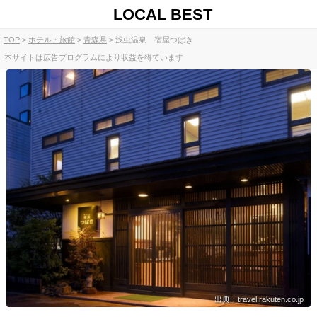
LOCAL BEST
TOP
ホテル・旅館
青森県
浅虫温泉 宿屋つばき
本サイトは広告プログラムにより収益を得ています
出典：travel.rakuten.co.jp