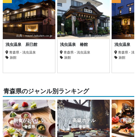
出典：travel.rakuten.co.jp
出典：jalan.net
出典：trav
浅虫温泉 辰巳館
浅虫温泉 椿館
浅虫温泉 
青森県 - 浅虫温泉
青森県 - 浅虫温泉
青森県 - 浅
旅館
旅館
旅館
青森県のジャンル別ランキング
朝食がおいしい
高級ホテル
料理が
青森県
青森県
青