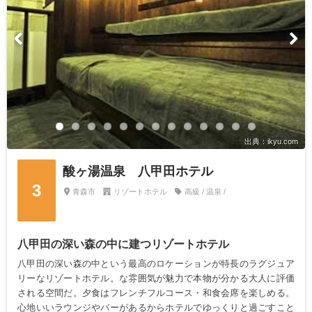
出典：ikyu.com
酸ヶ湯温泉 八甲田ホテル
3
青森市
リゾートホテル
高級 / 温泉 /
八甲田の深い森の中に建つリゾートホテル
八甲田の深い森の中という最高のロケーションが特長のラグジュア
リーなリゾートホテル。な雰囲気が魅力で本物が分かる大人に評価
される空間だ。夕食はフレンチフルコース・和食会席を楽しめる。
心地いいラウンジやバーがあるからホテルでゆっくりと過ごすこと