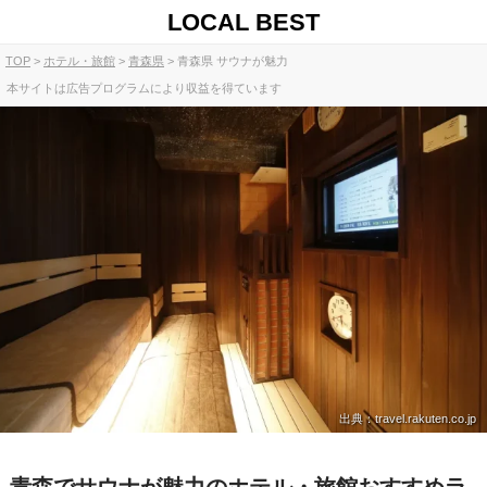
LOCAL BEST
TOP
ホテル・旅館
青森県
青森県 サウナが魅力
本サイトは広告プログラムにより収益を得ています
出典：travel.rakuten.co.jp