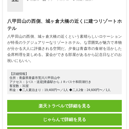
八甲田山の西側、城ヶ倉大橋の近くに建つリゾートホ
テル
八甲田山の西側、城ヶ倉大橋の近くという素晴らしいロケーション
が特長のラグジュアリーなリゾートホテル。な雰囲気が魅力で本物
が分かる大人に評価される空間だ。夕食は青森市の食材を活かした
会席料理を楽しめる。宴会ができる部屋があるから記念日などのお
祝いにもいい。
【詳細情報】
住所：青森県青森市荒川八甲田山中
アクセス： [バス・送迎]青森駅からＪＲバス十和田湖行き
客室数：31室
料金：◆二人素泊まり：19,400円〜／1人 ◆二人2食：24,600円〜／1人
楽天トラベルで詳細を見る
じゃらんで詳細を見る