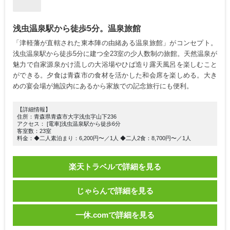
浅虫温泉駅から徒歩5分。温泉旅館
「津軽藩が直轄された東本陣の由緒ある温泉旅館」がコンセプト。
浅虫温泉駅から徒歩5分に建つ全23室の少人数制の旅館。天然温泉が
魅力で自家源泉かけ流しの大浴場やひば造り露天風呂を楽しむこと
ができる。夕食は青森市の食材を活かした和会席を楽しめる。大き
めの宴会場が施設内にあるから家族での記念旅行にも便利。
【詳細情報】
住所：青森県青森市大字浅虫字山下236
アクセス： [電車]浅虫温泉駅から徒歩6分
客室数：23室
料金：◆二人素泊まり：6,200円〜／1人 ◆二人2食：8,700円〜／1人
楽天トラベルで詳細を見る
じゃらんで詳細を見る
一休.comで詳細を見る