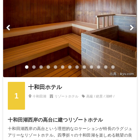
出典：ikyu.com
十和田ホテル
1
十和田湖
リゾートホテル
高級 / 絶景 / 湖畔 /
十和田湖西岸の高台に建つリゾートホテル
十和田湖西岸の高台という理想的なロケーションが特長のラグジュ
アリーなリゾートホテル。四季折々の十和田湖を楽しめる眺望の良