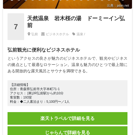
出典：jalan.net
天然温泉 岩木桜の湯 ドーミーイン弘
前
7
弘前
ビジネスホテル
温泉 /
弘前観光に便利なビジネスホテル
というアクセスの良さが魅力のビジネスホテルで、観光やビジネス
の拠点として最適なロケーション。温泉も魅力のひとつで最上階に
ある開放的な露天風呂とサウナを満喫できる。
【詳細情報】
住所：青森県弘前市大字本町71-1
アクセス： [車]JR弘前駅から約10分
客室数：193室
料金：◆二人素泊まり：5,100円〜／1人
楽天トラベルで詳細を見る
じゃらんで詳細を見る