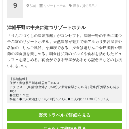
9
弘前
リゾートホテル
温泉 / 貸切風呂 /
津軽平野の中央に建つリゾートホテル
「りんごづくしの温泉旅館」がコンセプト。津軽平野の中央に建つ
全71室のリゾートホテル。天然温泉が魅力で弱アルカリ美容温泉や
名物の「りんご風呂」を満喫できる。夕食は趣りんご会席御膳や季
節の和食膳を楽しめる。朝食は弘前のグルメや食材を活かしたビュ
ッフェを楽しめる。宴会ができる部屋があるから記念日などのお祝
いにもいい。
【詳細情報】
住所：青森県平川市町居南田166-3
アクセス： [車]青森空港より50分／新青森駅から45分 [電車]平賀駅から徒歩
10分
客室数：71室
料金：◆二人素泊まり：6,700円〜／1人 ◆二人2食：11,300円〜／1人
楽天トラベルで詳細を見る
じゃらんで詳細を見る