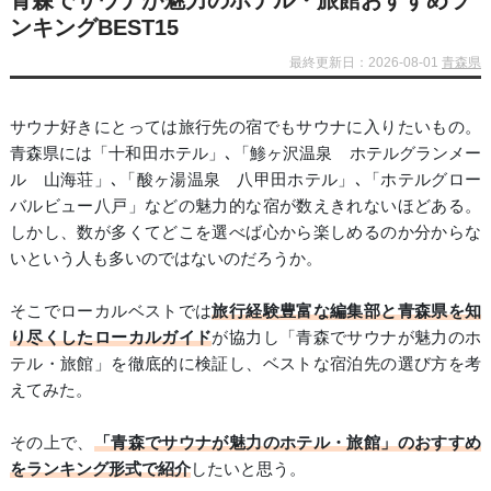
青森でサウナが魅力のホテル・旅館おすすめラ
ンキングBEST15
最終更新日：2026-08-01
青森県
サウナ好きにとっては旅行先の宿でもサウナに入りたいもの。
青森県には「十和田ホテル」､「鯵ヶ沢温泉 ホテルグランメー
ル 山海荘」､「酸ヶ湯温泉 八甲田ホテル」､「ホテルグロー
バルビュー八戸」などの魅力的な宿が数えきれないほどある。
しかし、数が多くてどこを選べば心から楽しめるのか分からな
いという人も多いのではないのだろうか。
そこでローカルベストでは
旅行経験豊富な編集部と青森県を知
り尽くしたローカルガイド
が協力し「青森でサウナが魅力のホ
テル・旅館」を徹底的に検証し、ベストな宿泊先の選び方を考
えてみた。
その上で、
「青森でサウナが魅力のホテル・旅館」のおすすめ
をランキング形式で紹介
したいと思う。