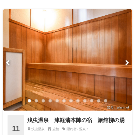
出典：jalan.net
浅虫温泉 津軽藩本陣の宿 旅館柳の湯
11
浅虫温泉
旅館
隠れ宿 / 温泉 /