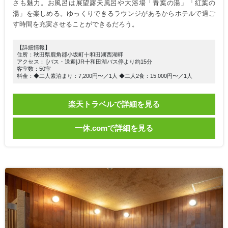
さも魅力。お風呂は展望露天風呂や大浴場「青葉の湯」「紅葉の
湯」を楽しめる。ゆっくりできるラウンジがあるからホテルで過ご
す時間を充実させることができるだろう。
【詳細情報】
住所：秋田県鹿角郡小坂町十和田湖西湖畔
アクセス： [バス・送迎]JR十和田湖バス停より約15分
客室数：50室
料金：◆二人素泊まり：7,200円〜／1人 ◆二人2食：15,000円〜／1人
楽天トラベルで詳細を見る
一休.comで詳細を見る