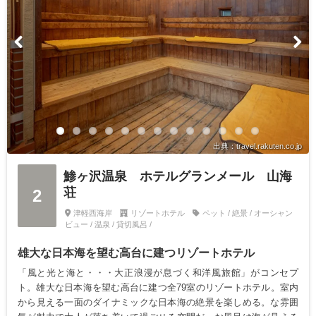
出典：travel.rakuten.co.jp
鯵ヶ沢温泉 ホテルグランメール 山海
荘
2
津軽西海岸
リゾートホテル
ペット / 絶景 / オーシャン
ビュー / 温泉 / 貸切風呂 /
雄大な日本海を望む高台に建つリゾートホテル
「風と光と海と・・・大正浪漫が息づく和洋風旅館」がコンセプ
ト。雄大な日本海を望む高台に建つ全79室のリゾートホテル。室内
から見える一面のダイナミックな日本海の絶景を楽しめる。な雰囲