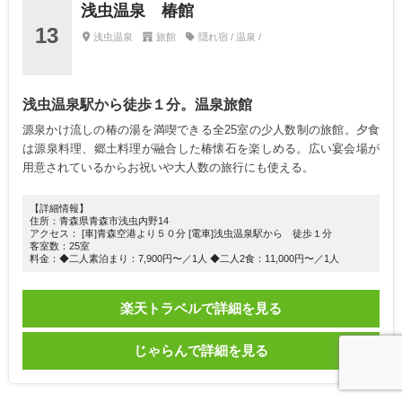
浅虫温泉 椿館
13
浅虫温泉
旅館
隠れ宿 / 温泉 /
浅虫温泉駅から徒歩１分。温泉旅館
源泉かけ流しの椿の湯を満喫できる全25室の少人数制の旅館。夕食
は源泉料理、郷土料理が融合した椿懐石を楽しめる。広い宴会場が
用意されているからお祝いや大人数の旅行にも使える。
【詳細情報】
住所：青森県青森市浅虫内野14
アクセス： [車]青森空港より５０分 [電車]浅虫温泉駅から 徒歩１分
客室数：25室
料金：◆二人素泊まり：7,900円〜／1人 ◆二人2食：11,000円〜／1人
楽天トラベルで詳細を見る
じゃらんで詳細を見る