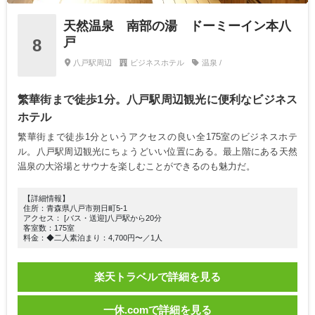
天然温泉 南部の湯 ドーミーイン本八
戸
8
八戸駅周辺
ビジネスホテル
温泉 /
繁華街まで徒歩1分。八戸駅周辺観光に便利なビジネス
ホテル
繁華街まで徒歩1分というアクセスの良い全175室のビジネスホテ
ル。八戸駅周辺観光にちょうどいい位置にある。最上階にある天然
温泉の大浴場とサウナを楽しむことができるのも魅力だ。
【詳細情報】
住所：青森県八戸市朔日町5-1
アクセス： [バス・送迎]八戸駅から20分
客室数：175室
料金：◆二人素泊まり：4,700円〜／1人
楽天トラベルで詳細を見る
一休.comで詳細を見る