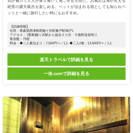
気が魅力で大人が落ち着いて過ごせる空間だ。お風呂は海が見える
絶景の露天風呂を楽しめる。ペットが泊まれる宿としても知られペ
ットと一緒に旅行したい時にもおすすめ。
【詳細情報】
住所：青森県西津軽郡鯵ケ沢町舞戸町鳴戸1
アクセス： [電車]鯵ヶ沢駅から徒歩２０分 ※無料送迎有り
客室数：79室
料金：◆二人素泊まり：7,500円〜／1人 ◆二人2食：13,600円〜／1人
楽天トラベルで詳細を見る
一休.comで詳細を見る