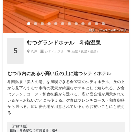
出典：travel.rakuten.co.jp
むつグランドホテル 斗南温泉
5
八戸
シティホテル
絶景 / 夜景 / 温泉 /
むつ市内にある小高い丘の上に建つシティホテル
斗南温泉「美人の湯」を満喫できる全92室のシティホテル。丘の上
から見下ろすむつ市街の夜景が綺麗なホテルとして知られる。夕食
はフレンチコース・和食御膳から選べる。広い宴会場が用意されて
いるからお祝いごとにも使える。夕食はフレンチコース・和食御膳
から選べる。広い宴会場が用意されているからお祝いごとにも使え
る。
【詳細情報】
住所：青森県むつ市田名部下道4