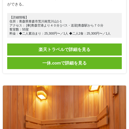
ができる。
【詳細情報】
住所：青森県青森市荒川南荒川山1-1
アクセス： [車]青森空港より４０分 [バス・送迎]青森駅から７０分
客室数：55室
料金：◆二人素泊まり：25,300円〜／1人 ◆二人2食：25,300円〜／1人
楽天トラベルで詳細を見る
一休.comで詳細を見る