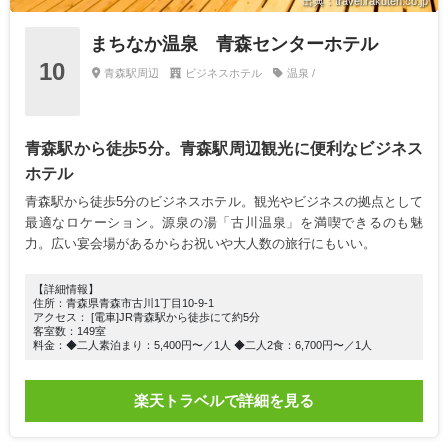
出典：travel.rakuten.co.jp
まちなか温泉 青森センターホテル
10
青森駅周辺
ビジネスホテル
温泉 /
青森駅から徒歩5分。青森駅周辺観光に便利なビジネス
ホテル
青森駅から徒歩5分のビジネスホテル。観光やビジネスの拠点として
最適なロケーション。源泉の湯「古川温泉」を満喫できるのも魅
力。広い宴会場があるからお祝いや大人数の旅行にもいい。
【詳細情報】
住所：青森県青森市古川1丁目10-9-1
アクセス： [電車]JR青森駅から徒歩にて約5分
客室数：149室
料金：◆二人素泊まり：5,400円〜／1人 ◆二人2食：6,700円〜／1人
楽天トラベルで詳細を見る