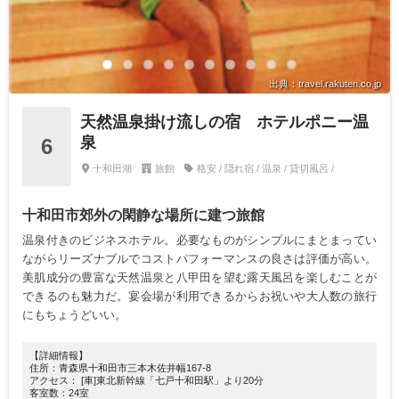
出典：travel.rakuten.co.jp
天然温泉掛け流しの宿 ホテルポニー温
泉
6
十和田湖
旅館
格安 / 隠れ宿 / 温泉 / 貸切風呂 /
十和田市郊外の閑静な場所に建つ旅館
温泉付きのビジネスホテル。必要なものがシンプルにまとまってい
ながらリーズナブルでコストパフォーマンスの良さは評価が高い。
美肌成分の豊富な天然温泉と八甲田を望む露天風呂を楽しむことが
できるのも魅力だ。宴会場が利用できるからお祝いや大人数の旅行
にもちょうどいい。
【詳細情報】
住所：青森県十和田市三本木佐井幅167-8
アクセス： [車]東北新幹線「七戸十和田駅」より20分
客室数：24室