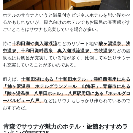
ホテルのサウナというと温泉付きビジネスホテルを思い浮かべ
るかもしれないが、観光向けのホテルでもお風呂の充実感がす
ごいところはサウナも充実している場合が多い。
特に
十和田湖や奥入瀬渓流
などのリゾート地や
酸ヶ湯温泉、浅
虫温泉、十和田湖畔温泉、奥入瀬渓流温泉、古牧温泉
などの温
泉地はお風呂が充実している宿が多く、比例してやはりサウナ
も充実していることが多いのである。
例えば、
十和田湖にある「十和田ホテル」､津軽西海岸にある
「鯵ヶ沢温泉 ホテルグランメール 山海荘」､青森市にある
「酸ヶ湯温泉 八甲田ホテル」､八戸駅周辺にある「ホテルグロ
ーバルビュー八戸」
などはサウナもしっかり作られているので
おすすめだ。
青森でサウナが魅力のホテル・旅館おすすめラ
ンキングBEST15