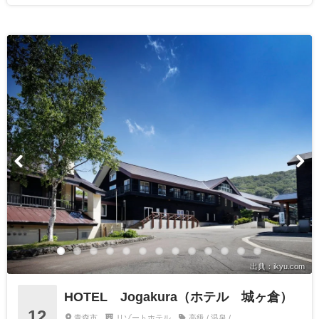
出典：ikyu.com
HOTEL Jogakura（ホテル 城ヶ倉）
12
青森市
リゾートホテル
高級 / 温泉 /