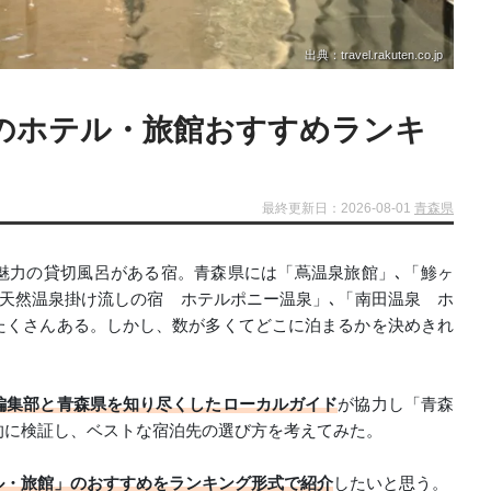
出典：travel.rakuten.co.jp
のホテル・旅館おすすめランキ
最終更新日：2026-08-01
青森県
魅力の貸切風呂がある宿。青森県には「蔦温泉旅館」､「鯵ヶ
天然温泉掛け流しの宿 ホテルポニー温泉」､「南田温泉 ホ
たくさんある。しかし、数が多くてどこに泊まるかを決めきれ
。
編集部と青森県を知り尽くしたローカルガイド
が協力し「青森
的に検証し、ベストな宿泊先の選び方を考えてみた。
ル・旅館」のおすすめをランキング形式で紹介
したいと思う。