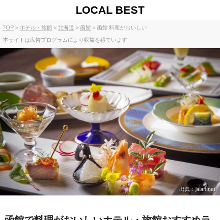
LOCAL BEST
TOP
ホテル・旅館
北海道
函館
函館 料理がおいしい
本サイトは広告プログラムにより収益を得ています
出典：jalan.net