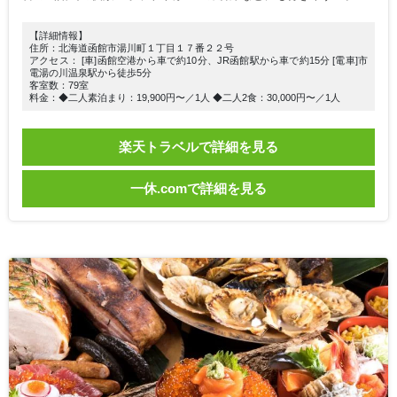
【詳細情報】
住所：北海道函館市湯川町１丁目１７番２２号
アクセス： [車]函館空港から車で約10分、JR函館駅から車で約15分 [電車]市
電湯の川温泉駅から徒歩5分
客室数：79室
料金：◆二人素泊まり：19,900円〜／1人 ◆二人2食：30,000円〜／1人
楽天トラベルで詳細を見る
一休.comで詳細を見る