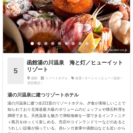
出典：travel.rakuten.co.jp
函館湯の川温泉 海と灯／ヒューイット
リゾート
5
函館
リゾートホテル
絶景 / オーシャンビュー / 温泉 /
貸切風呂 /
湯の川温泉に建つリゾートホテル
湯の川温泉に建つ全221室のリゾートホテル。夕食が美味しいことで
知られており北海道最大級のボリュームのビュッフェや懐石料理を
満喫できる。天然温泉も魅力で津軽海峡を一望できるインフィニテ
ィ風呂をゆっくり楽しめる。売店やコインランドリーなどのあると
うれしい設備が揃っている。赤レンガ倉庫や函館山なども近いから