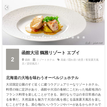
出典：jalan.net
函館大沼 鶴雅リゾート エプイ
2
函館
リゾートホテル
高級 / 隠れ宿 / 絶景 / 客室露天風
呂 / 貸切風呂 /
北海道の大地を味わうオーベルジュホテル
大沼国定公園のすぐ近くに建つラグジュアリーなリゾートホテル。
料理の味に定評があり、函館や大沼の食材にこだわった地産地消の
フランス料理を楽しむことができる。旅行ならではの非日常感のあ
る食事だ。天然温泉も魅力で大沼の風を感じる温泉露天風呂を楽し
むことができる。居心地のいいラウンジやバーがあるからホテルで