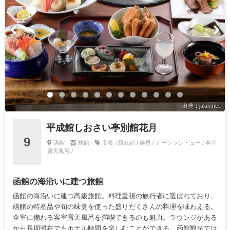
出典：jalan.net
平成館しおさい亭別館花月
9
函館
旅館
高級 / 隠れ宿 / 絶景 / オーシャンビュー / 客室
露天風呂 /
函館の海沿いに建つ旅館
函館の海沿いに建つ高級旅館。料理重視の旅行者に選ばれており、
函館の特産品や旬の味覚を使った盛りだくさんの料理を味わえる。
全室に備わる客室露天風呂を満喫できるのも魅力。ラウンジがある
から長期滞在でもホテル時間を楽しむことができる。函館観光では