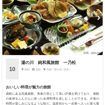
出典：jalan.net
湯の川 純和風旅館 一乃松
10
函館
旅館
高級 / 隠れ宿 / 温泉 /
おいしい料理が魅力の旅館
函館にある高級旅館。美食の宿として高い評価を受けており、函館
の食材をふんだんに使った会席料理を楽しむことができる。夕食の
時間が楽しみになるような味だ。温泉街から一歩奥へ入った落ち着