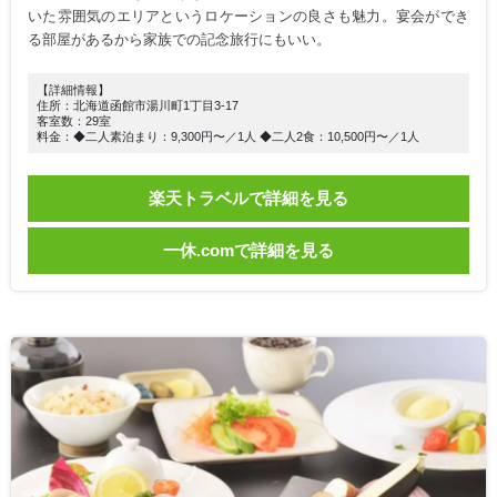
いた雰囲気のエリアというロケーションの良さも魅力。宴会ができ
る部屋があるから家族での記念旅行にもいい。
【詳細情報】
住所：北海道函館市湯川町1丁目3-17
客室数：29室
料金：◆二人素泊まり：9,300円〜／1人 ◆二人2食：10,500円〜／1人
楽天トラベルで詳細を見る
一休.comで詳細を見る