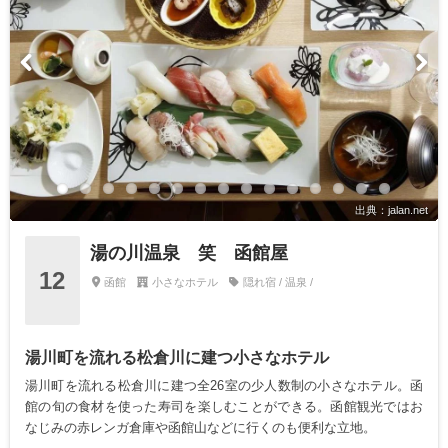
出典：jalan.net
湯の川温泉 笑 函館屋
12
函館
小さなホテル
隠れ宿 / 温泉 /
湯川町を流れる松倉川に建つ小さなホテル
湯川町を流れる松倉川に建つ全26室の少人数制の小さなホテル。函
館の旬の食材を使った寿司を楽しむことができる。函館観光ではお
なじみの赤レンガ倉庫や函館山などに行くのも便利な立地。