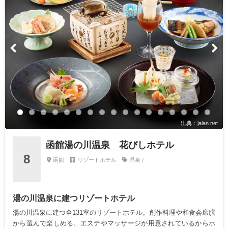
出典：jalan.net
函館湯の川温泉 花びしホテル
8
函館
リゾートホテル
温泉 /
湯の川温泉に建つリゾートホテル
湯の川温泉に建つ全131室のリゾートホテル。創作料理や和食会席膳
から選んで楽しめる。エステやマッサージが用意されているからホ