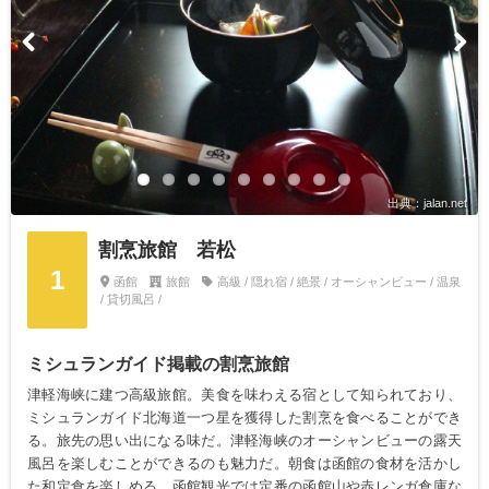
出典：jalan.net
割烹旅館 若松
1
函館
旅館
高級 / 隠れ宿 / 絶景 / オーシャンビュー / 温泉
/ 貸切風呂 /
ミシュランガイド掲載の割烹旅館
津軽海峡に建つ高級旅館。美食を味わえる宿として知られており、
ミシュランガイド北海道一つ星を獲得した割烹を食べることができ
る。旅先の思い出になる味だ。津軽海峡のオーシャンビューの露天
風呂を楽しむことができるのも魅力だ。朝食は函館の食材を活かし
た和定食を楽しめる。函館観光では定番の函館山や赤レンガ倉庫な