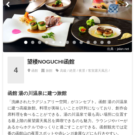
出典：jalan.net
望楼NOGUCHI函館
4
函館
旅館
高級 / 絶景 / 夜景 / 客室露天風呂 /
函館 湯の川温泉に建つ旅館
「洗練されたラグジュアリー空間」がコンセプト。函館 湯の川温泉
に建つ高級旅館。料理が美味しいことが評判になっており、創作会
席料理を食べることができる。湯の川温泉で最も高い場所に位置す
る最上階の展望露天風呂を満喫できるのも魅力。ラウンジやバーが
あるからホテルでゆっくりと過ごすことができる。函館観光では定
番の函館山の夜景スポットや赤レンガ倉庫などにも行きやすい。