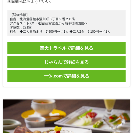
函館観光にちょうどいい。
【詳細情報】
住所：北海道函館市湯川町３丁目９番２０号
アクセス： [バス・送迎]函館空港から熱帯植物園前へ
客室数：221室
料金：◆二人素泊まり：7,900円〜／1人 ◆二人2食：8,100円〜／1人
楽天トラベルで詳細を見る
じゃらんで詳細を見る
一休.comで詳細を見る