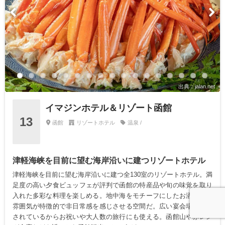
出典：jalan.net
イマジンホテル＆リゾート函館
13
函館
リゾートホテル
温泉 /
津軽海峡を目前に望む海岸沿いに建つリゾートホテル
津軽海峡を目前に望む海岸沿いに建つ全130室のリゾートホテル。満
足度の高い夕食ビュッフェが評判で函館の特産品や旬の味覚を取り
入れた多彩な料理を楽しめる。地中海をモチーフにしたお洒落なな
雰囲気が特徴的で非日常感を感じさせる空間だ。広い宴会場が用意
されているからお祝いや大人数の旅行にも使える。函館山や赤レン