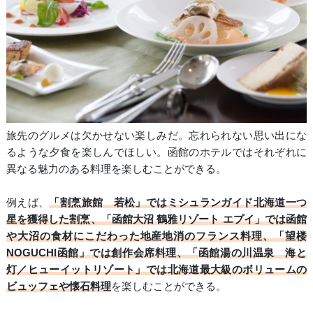
旅先のグルメは欠かせない楽しみだ。忘れられない思い出にな
るような夕食を楽しんでほしい。函館のホテルではそれぞれに
異なる魅力のある料理を楽しむことができる。
例えば、
「割烹旅館 若松」ではミシュランガイド北海道一つ
星を獲得した割烹、「函館大沼 鶴雅リゾート エプイ」では函館
や大沼の食材にこだわった地産地消のフランス料理、「望楼
NOGUCHI函館」では創作会席料理、「函館湯の川温泉 海と
灯／ヒューイットリゾート」では北海道最大級のボリュームの
ビュッフェや懐石料理
を楽しむことができる。