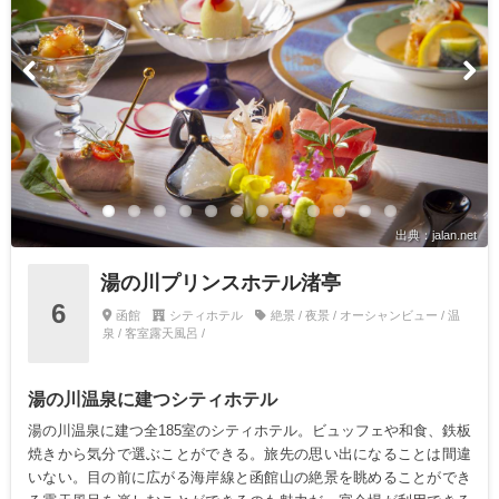
出典：jalan.net
湯の川プリンスホテル渚亭
6
函館
シティホテル
絶景 / 夜景 / オーシャンビュー / 温
泉 / 客室露天風呂 /
湯の川温泉に建つシティホテル
湯の川温泉に建つ全185室のシティホテル。ビュッフェや和食、鉄板
焼きから気分で選ぶことができる。旅先の思い出になることは間違
いない。目の前に広がる海岸線と函館山の絶景を眺めることができ