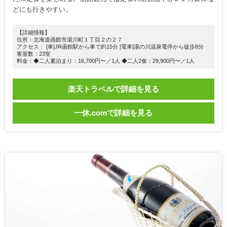
どにも行きやすい。
【詳細情報】
住所：北海道函館市湯川町１丁目２の２７
アクセス： [車]JR函館駅から車で約15分 [電車]湯の川温泉電停から徒歩8分
客室数：23室
料金：◆二人素泊まり：16,700円〜／1人 ◆二人2食：29,900円〜／1人
楽天トラベルで詳細を見る
一休.comで詳細を見る