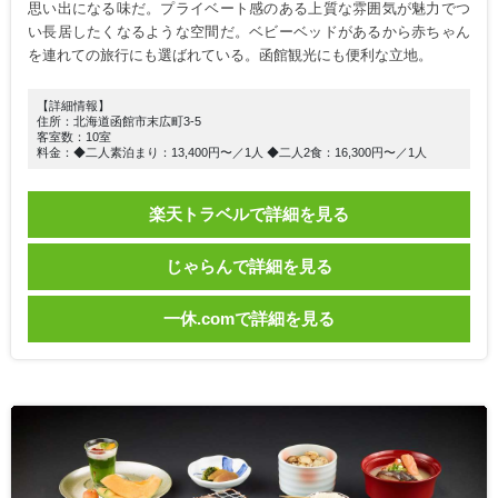
思い出になる味だ。プライベート感のある上質な雰囲気が魅力でつ
い長居したくなるような空間だ。ベビーベッドがあるから赤ちゃん
を連れての旅行にも選ばれている。函館観光にも便利な立地。
【詳細情報】
住所：北海道函館市末広町3-5
客室数：10室
料金：◆二人素泊まり：13,400円〜／1人 ◆二人2食：16,300円〜／1人
楽天トラベルで詳細を見る
じゃらんで詳細を見る
一休.comで詳細を見る