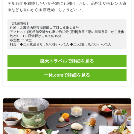
テル時間を満喫したい女子旅にも利用したい。函館山や赤レンガ倉
庫なども近いから函館観光にちょうどいい。
【詳細情報】
住所：北海道函館市湯川町１丁目１６番１８号
アクセス： [車]函館空港から車で約10分 [電車]市電「湯の川温泉前」から徒歩
約2分、ＪＲ函館駅から車で約15分
客室数：131室
料金：◆二人素泊まり：5,400円〜／1人 ◆二人2食：8,700円〜／1人
楽天トラベルで詳細を見る
一休.comで詳細を見る