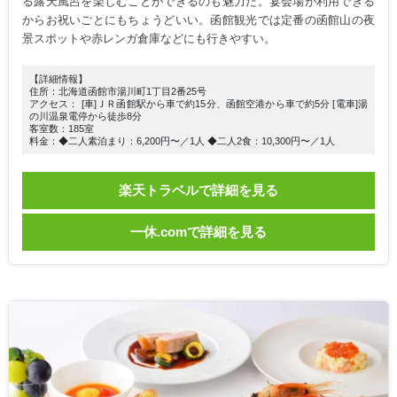
る露天風呂を楽しむことができるのも魅力だ。宴会場が利用できる
からお祝いごとにもちょうどいい。函館観光では定番の函館山の夜
景スポットや赤レンガ倉庫などにも行きやすい。
【詳細情報】
住所：北海道函館市湯川町1丁目2番25号
アクセス： [車]ＪＲ函館駅から車で約15分、函館空港から車で約5分 [電車]湯
の川温泉電停から徒歩8分
客室数：185室
料金：◆二人素泊まり：6,200円〜／1人 ◆二人2食：10,300円〜／1人
楽天トラベルで詳細を見る
一休.comで詳細を見る