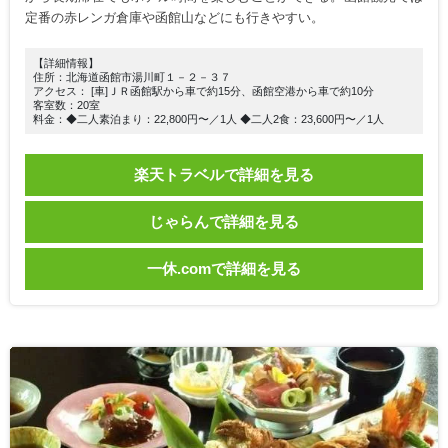
定番の赤レンガ倉庫や函館山などにも行きやすい。
【詳細情報】
住所：北海道函館市湯川町１－２－３７
アクセス： [車]ＪＲ函館駅から車で約15分、函館空港から車で約10分
客室数：20室
料金：◆二人素泊まり：22,800円〜／1人 ◆二人2食：23,600円〜／1人
楽天トラベルで詳細を見る
じゃらんで詳細を見る
一休.comで詳細を見る