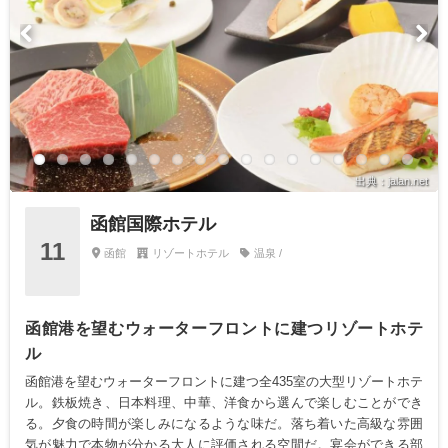
出典：jalan.net
函館国際ホテル
11
函館
リゾートホテル
温泉 /
函館港を望むウォーターフロントに建つリゾートホテ
ル
函館港を望むウォーターフロントに建つ全435室の大型リゾートホテ
ル。鉄板焼き、日本料理、中華、洋食から選んで楽しむことができ
る。夕食の時間が楽しみになるような味だ。落ち着いた高級な雰囲
気が魅力で本物が分かる大人に評価される空間だ。宴会ができる部