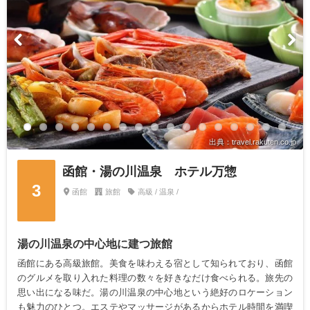
出典：travel.rakuten.co.jp
函館・湯の川温泉 ホテル万惣
3
函館
旅館
高級 / 温泉 /
湯の川温泉の中心地に建つ旅館
函館にある高級旅館。美食を味わえる宿として知られており、函館
のグルメを取り入れた料理の数々を好きなだけ食べられる。旅先の
思い出になる味だ。湯の川温泉の中心地という絶好のロケーション
も魅力のひとつ。エステやマッサージがあるからホテル時間を満喫