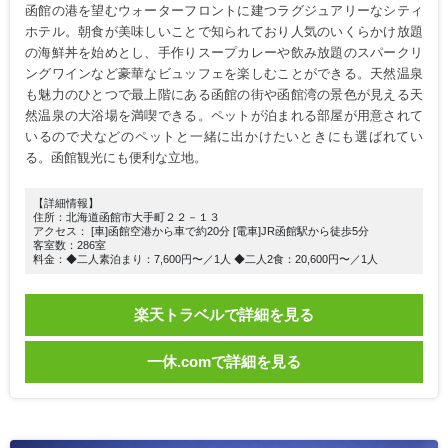
函館の港を望むウォーターフロントに建つラグジュアリーなシティ
ホテル。朝食が美味しいことで知られており人気のいくらかけ放題
の海鮮丼を始めとし、手作りスープカレーや飲み放題のスパークリ
ングワインなど豪華なビュッフェを楽しむことができる。天然温泉
も魅力のひとつで最上階にある函館の街や函館湾の景色が見える天
然温泉の大浴場を満喫できる。ペットが泊まれる部屋が用意されて
いるので犬などのペットと一緒に出かけたいときにも選ばれてい
る。函館観光にも便利な立地。
【詳細情報】
住所：北海道函館市大手町２２－１３
アクセス： [車]函館空港から車で約20分 [電車]JR函館駅から徒歩5分
客室数：286室
料金：◆二人素泊まり：7,600円〜／1人 ◆二人2食：20,600円〜／1人
楽天トラベルで詳細を見る
一休.comで詳細を見る