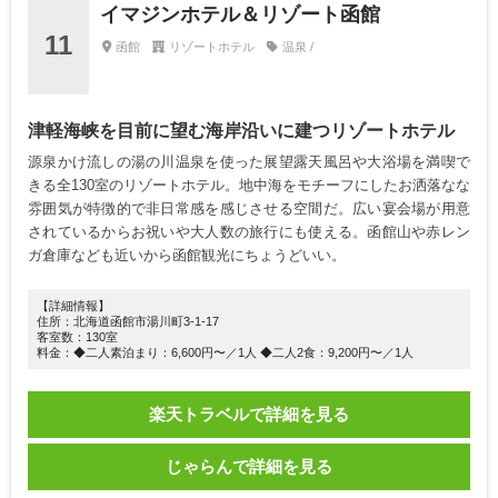
イマジンホテル＆リゾート函館
11
函館
リゾートホテル
温泉 /
津軽海峡を目前に望む海岸沿いに建つリゾートホテル
源泉かけ流しの湯の川温泉を使った展望露天風呂や大浴場を満喫で
きる全130室のリゾートホテル。地中海をモチーフにしたお洒落なな
雰囲気が特徴的で非日常感を感じさせる空間だ。広い宴会場が用意
されているからお祝いや大人数の旅行にも使える。函館山や赤レン
ガ倉庫なども近いから函館観光にちょうどいい。
【詳細情報】
住所：北海道函館市湯川町3-1-17
客室数：130室
料金：◆二人素泊まり：6,600円〜／1人 ◆二人2食：9,200円〜／1人
楽天トラベルで詳細を見る
じゃらんで詳細を見る