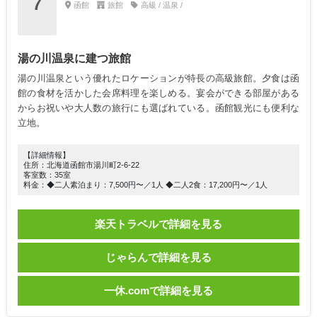
7
函館
旅館
高級 / 温泉 /
湯の川温泉に建つ旅館
湯の川温泉という優れたロケーションが特長の高級旅館。夕食は函
館の食材を活かした会席料理を楽しめる。宴会ができる部屋がある
からお祝いや大人数の旅行にも選ばれている。函館観光にも便利な
立地。
【詳細情報】
住所：北海道函館市湯川町2-6-22
客室数：35室
料金：◆二人素泊まり：7,500円〜／1人 ◆二人2食：17,200円〜／1人
楽天トラベルで詳細を見る
じゃらんで詳細を見る
一休.comで詳細を見る