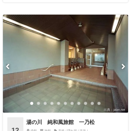
出典：jalan.net
湯の川 純和風旅館 一乃松
12
函館
旅館
高級 / 隠れ宿 / 温泉 /