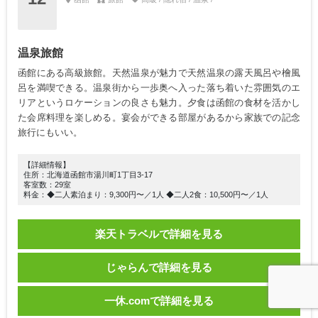
温泉旅館
函館にある高級旅館。天然温泉が魅力で天然温泉の露天風呂や檜風
呂を満喫できる。温泉街から一歩奥へ入った落ち着いた雰囲気のエ
リアというロケーションの良さも魅力。夕食は函館の食材を活かし
た会席料理を楽しめる。宴会ができる部屋があるから家族での記念
旅行にもいい。
【詳細情報】
住所：北海道函館市湯川町1丁目3-17
客室数：29室
料金：◆二人素泊まり：9,300円〜／1人 ◆二人2食：10,500円〜／1人
楽天トラベルで詳細を見る
じゃらんで詳細を見る
一休.comで詳細を見る