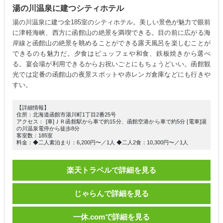
湯の川温泉に建つシティホテル
湯の川温泉に建つ全185室のシティホテル。美しい景色が魅力で眼前
に津軽海峡、西方に函館山の絶景を満喫できる。目の前に広がる海
岸線と函館山の絶景を眺めることができる露天風呂を楽しむことが
できるのも魅力だ。夕食はビュッフェや和食、鉄板焼きから選べ
る。宴会場が利用できるからお祝いごとにもちょうどいい。函館観
光では定番の函館山の夜景スポットや赤レンガ倉庫などにも行きや
すい。
【詳細情報】
住所：北海道函館市湯川町1丁目2番25号
アクセス： [車]ＪＲ函館駅から車で約15分、函館空港から車で約5分 [電車]湯
の川温泉電停から徒歩8分
客室数：185室
料金：◆二人素泊まり：6,200円〜／1人 ◆二人2食：10,300円〜／1人
楽天トラベルで詳細を見る
じゃらんで詳細を見る
一休.comで詳細を見る