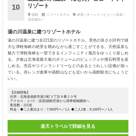
リゾート
10
函館
リゾートホテル
絶景 / オーシャンビュー / 温泉 /
貸切風呂 /
湯の川温泉に建つリゾートホテル
湯の川温泉に建つ全221室のリゾートホテル。景色の良さが評判で雄
大な津軽海峡の絶景を眺めながら過ごすことができる。天然温泉も
魅力で津軽海峡を一望できるインフィニティ風呂をゆっくり楽しめ
る。夕食は北海道最大級のボリュームのビュッフェや懐石料理を楽
しめる。売店やコインランドリーなどのあるとうれしい設備が揃っ
ている。赤レンガ倉庫や函館山なども近いから函館観光にちょうど
いい。
【詳細情報】
住所：北海道函館市湯川町３丁目９番２０号
アクセス： [バス・送迎]函館空港から熱帯植物園前へ
客室数：221室
料金：◆二人素泊まり：7,900円〜／1人 ◆二人2食：8,100円〜／1人
楽天トラベルで詳細を見る