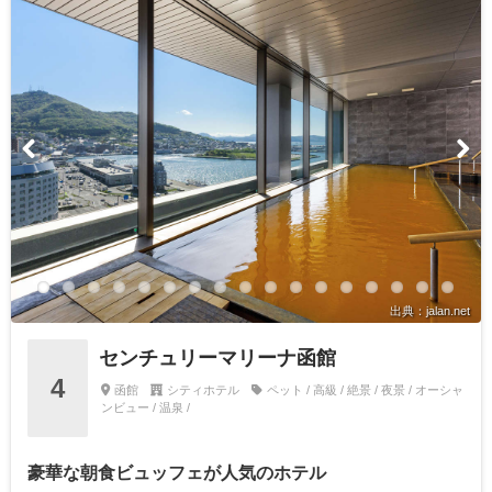
出典：jalan.net
センチュリーマリーナ函館
4
函館
シティホテル
ペット / 高級 / 絶景 / 夜景 / オーシャ
ンビュー / 温泉 /
豪華な朝食ビュッフェが人気のホテル