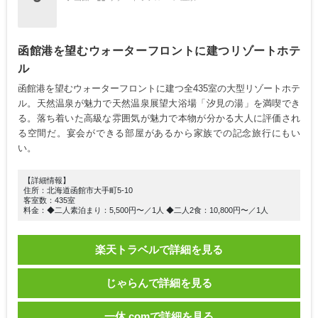
函館港を望むウォーターフロントに建つリゾートホテ
ル
函館港を望むウォーターフロントに建つ全435室の大型リゾートホテ
ル。天然温泉が魅力で天然温泉展望大浴場「汐見の湯」を満喫でき
る。落ち着いた高級な雰囲気が魅力で本物が分かる大人に評価され
る空間だ。宴会ができる部屋があるから家族での記念旅行にもい
い。
【詳細情報】
住所：北海道函館市大手町5-10
客室数：435室
料金：◆二人素泊まり：5,500円〜／1人 ◆二人2食：10,800円〜／1人
楽天トラベルで詳細を見る
じゃらんで詳細を見る
一休.comで詳細を見る