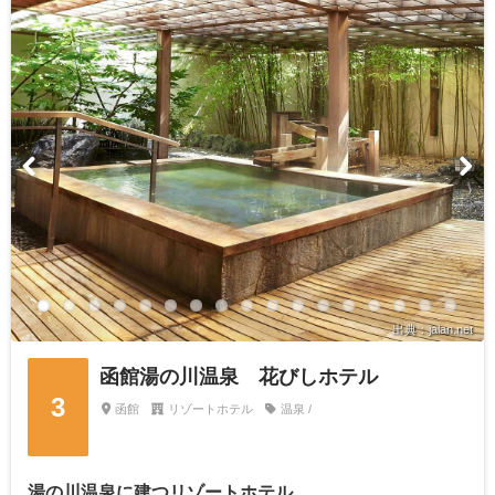
出典：jalan.net
函館湯の川温泉 花びしホテル
3
函館
リゾートホテル
温泉 /
湯の川温泉に建つリゾートホテル