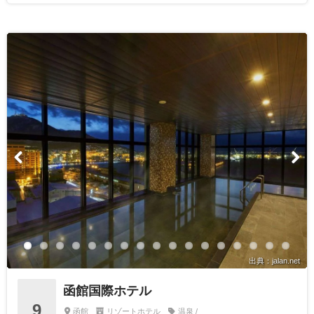
出典：jalan.net
函館国際ホテル
9
函館
リゾートホテル
温泉 /