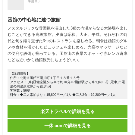
天風呂 /
函館の中心地に建つ旅館
ノスタルジックな雰囲気を演出した3種の内湯からなる大浴場を楽し
むことができる高級旅館。夕食は昭和、大正、平成。それぞれの時
代と旬を織り交ぜた3つのレストランを楽しめる。朝食は函館のグル
メや食材を活かしたビュッフェを楽しめる。売店やマッサージなど
の便利な設備が揃っている。函館山の夜景スポットや赤レンガ倉庫
なども近いから函館観光にちょうどいい。
【詳細情報】
住所：北海道函館市湯川町１丁目１８番１５号
アクセス： [車]函館空港から車で約10分JR函館駅から車で約15分 [電車]市電
湯の川温泉電停から徒歩5分
客室数：56室
料金：◆二人素泊まり：15,800円〜／1人 ◆二人2食：19,200円〜／1人
楽天トラベルで詳細を見る
一休.comで詳細を見る