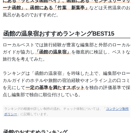
にある「ラビスタ函館ベイ」、函館にある「センチュリーマリ
ーナ函館」、函館にある「竹葉 新葉亭」
などは天然温泉のお
風呂があるのでおすすめだ。
函館の温泉宿おすすめランキングBEST15
ローカルベストでは旅行経験が豊富な編集部と外部のローカル
ガイドが協力し
「函館の温泉宿」
を徹底的に検証し、ベストな
旅行先を考えてみた。
ランキングは「函館の温泉宿」を吟味した上で、編集部やロー
カルガイドのホテルや旅館の宿泊経験やオンライン上の口コミ
を元にして
一定の基準を満たすスポット
を独自の評価基準で採
点し編集部で独自に順位付けしている。
ランキングの根拠や詳しい制作の流れ、チェック体制については、「
コンテンツ制作
ポリシー
」に記載しています。
函館のおすすめランキング