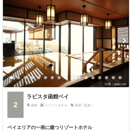
出典：jalan.net
ラビスタ函館ベイ
2
函館
リゾートホテル
絶景 / 温泉 /
ベイエリアの一画に建つリゾートホテル