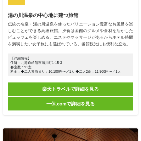
湯の川温泉の中心地に建つ旅館
伝統の名泉・湯の川温泉を使ったバリエーション豊富なお風呂を楽
しむことができる高級旅館。夕食は函館のグルメや食材を活かした
ビュッフェを楽しめる。エステやマッサージがあるからホテル時間
を満喫したい女子旅にも選ばれている。函館観光にも便利な立地。
【詳細情報】
住所：北海道函館市湯川町1-15-3
客室数：91室
料金：◆二人素泊まり：10,100円〜／1人 ◆二人2食：11,900円〜／1人
楽天トラベルで詳細を見る
一休.comで詳細を見る