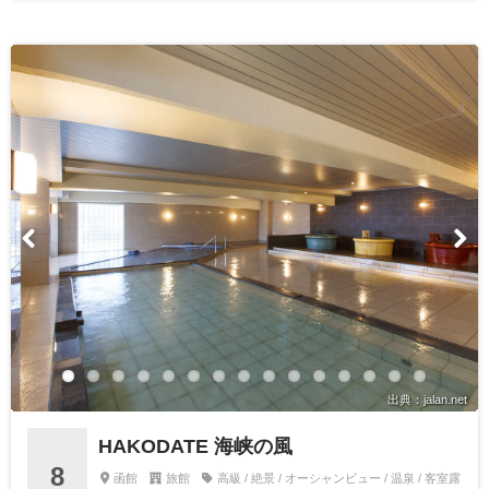
出典：jalan.net
HAKODATE 海峡の風
8
函館
旅館
高級 / 絶景 / オーシャンビュー / 温泉 / 客室露