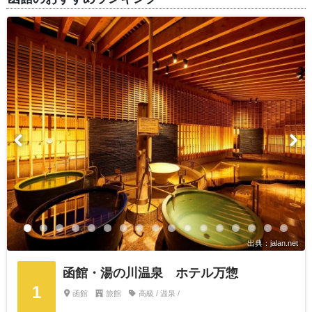
出典：jalan.net
函館・湯の川温泉 ホテル万惣
1
函館
旅館
高級 / 温泉 /