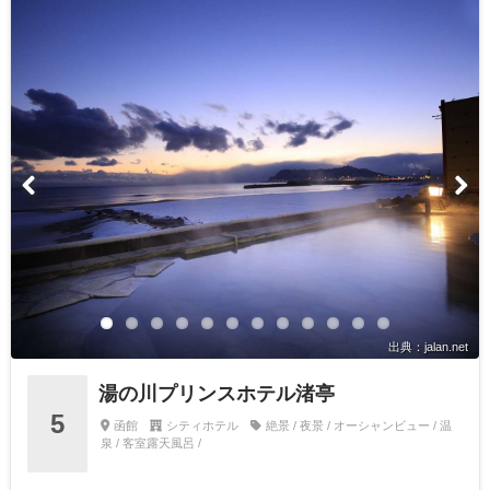
出典：jalan.net
湯の川プリンスホテル渚亭
5
函館
シティホテル
絶景 / 夜景 / オーシャンビュー / 温
泉 / 客室露天風呂 /