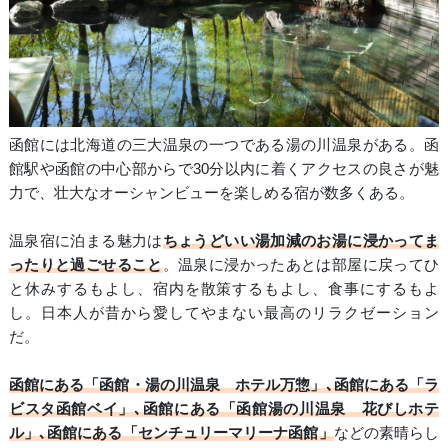
函館には北海道の三大温泉の一つである湯の川温泉がある。函
館駅や函館の中心部からで30分以内に着くアクセスの良さが魅
力で、壮大なオーシャンビューを楽しめる宿が数多くある。
温泉宿に泊まる魅力は
ちょうどいい湯加減のお湯に浸かってま
ったりと過ごせること
。温泉に浸かったあとは部屋に戻ってひ
と休みするもよし、宿内を散策するもよし、食事にするもよ
し。日本人が昔から愛してやまない最高のリラクゼーション
だ。
函館にある「函館・湯の川温泉 ホテル万惣」､函館にある「ラ
ビスタ函館ベイ」､函館にある「函館湯の川温泉 花びしホテ
ル」､函館にある「センチュリーマリーナ函館」
などの素晴らし