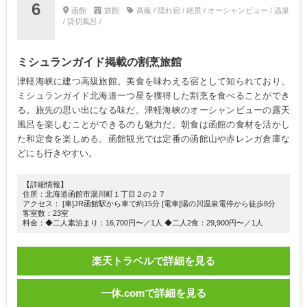
6
函館
旅館
高級 / 隠れ宿 / 絶景 / オーシャンビュー / 温泉
/ 貸切風呂 /
ミシュランガイド掲載の割烹旅館
津軽海峡に建つ高級旅館。美食を味わえる宿として知られており、
ミシュランガイド北海道一つ星を獲得した割烹を食べることができ
る。旅先の思い出になる味だ。津軽海峡のオーシャンビューの露天
風呂を楽しむことができるのも魅力だ。朝食は函館の食材を活かし
た和定食を楽しめる。函館観光では定番の函館山や赤レンガ倉庫な
どにも行きやすい。
【詳細情報】
住所：北海道函館市湯川町１丁目２の２７
アクセス： [車]JR函館駅から車で約15分 [電車]湯の川温泉電停から徒歩8分
客室数：23室
料金：◆二人素泊まり：16,700円〜／1人 ◆二人2食：29,900円〜／1人
楽天トラベルで詳細を見る
一休.comで詳細を見る