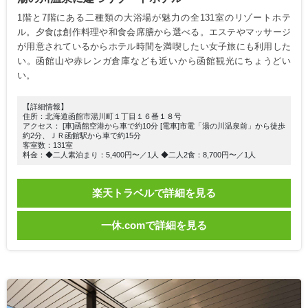
1階と7階にある二種類の大浴場が魅力の全131室のリゾートホテ
ル。夕食は創作料理や和食会席膳から選べる。エステやマッサージ
が用意されているからホテル時間を満喫したい女子旅にも利用した
い。函館山や赤レンガ倉庫なども近いから函館観光にちょうどい
い。
【詳細情報】
住所：北海道函館市湯川町１丁目１６番１８号
アクセス： [車]函館空港から車で約10分 [電車]市電「湯の川温泉前」から徒歩
約2分、ＪＲ函館駅から車で約15分
客室数：131室
料金：◆二人素泊まり：5,400円〜／1人 ◆二人2食：8,700円〜／1人
楽天トラベルで詳細を見る
一休.comで詳細を見る