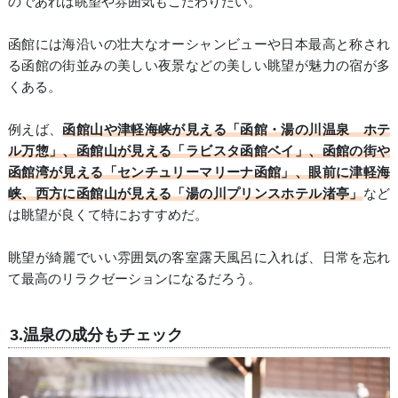
のであれば眺望や雰囲気もこだわりたい。
函館には海沿いの壮大なオーシャンビューや日本最高と称され
る函館の街並みの美しい夜景などの美しい眺望が魅力の宿が多
くある。
例えば、
函館山や津軽海峡が見える「函館・湯の川温泉 ホテ
ル万惣」、函館山が見える「ラビスタ函館ベイ」、函館の街や
函館湾が見える「センチュリーマリーナ函館」、眼前に津軽海
峡、西方に函館山が見える「湯の川プリンスホテル渚亭」
など
は眺望が良くて特におすすめだ。
眺望が綺麗でいい雰囲気の客室露天風呂に入れば、日常を忘れ
て最高のリラクゼーションになるだろう。
3.温泉の成分もチェック