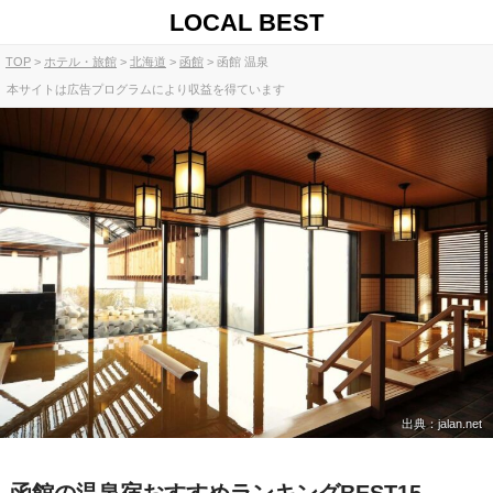
LOCAL BEST
TOP
ホテル・旅館
北海道
函館
函館 温泉
本サイトは広告プログラムにより収益を得ています
出典：jalan.net