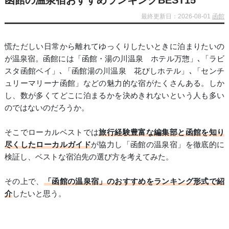
函館の温泉宿おすすめランキングBEST15
最終更新日：2026-08-01
函館
慌ただしい日常から離れてゆっくりしたいときに泊まりたいの
が温泉宿。函館には「函館・湯の川温泉 ホテル万惣」､「ラビ
スタ函館ベイ」､「函館湯の川温泉 花びしホテル」､「センチ
ュリーマリーナ函館」などの魅力的な宿がたくさんある。しか
し、数が多くてどこに泊まるかを決めきれないという人も多い
のではないのだろうか。
そこでローカルベストでは
旅行経験豊富な編集部と函館を知り
尽くしたローカルガイド
が協力し「函館の温泉宿」を徹底的に
検証し、ベストな宿泊先の選び方を考えてみた。
その上で、
「函館の温泉宿」のおすすめをランキング形式で紹
介
したいと思う。