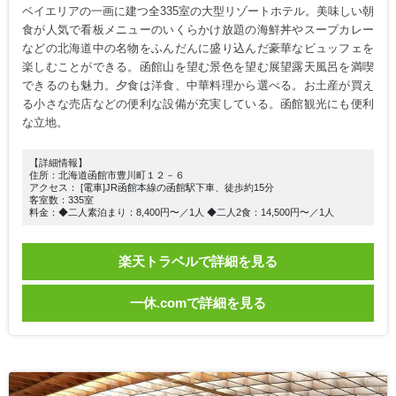
ベイエリアの一画に建つ全335室の大型リゾートホテル。美味しい朝
食が人気で看板メニューのいくらかけ放題の海鮮丼やスープカレー
などの北海道中の名物をふんだんに盛り込んだ豪華なビュッフェを
楽しむことができる。函館山を望む景色を望む展望露天風呂を満喫
できるのも魅力。夕食は洋食、中華料理から選べる。お土産が買え
る小さな売店などの便利な設備が充実している。函館観光にも便利
な立地。
【詳細情報】
住所：北海道函館市豊川町１２－６
アクセス： [電車]JR函館本線の函館駅下車、徒歩約15分
客室数：335室
料金：◆二人素泊まり：8,400円〜／1人 ◆二人2食：14,500円〜／1人
楽天トラベルで詳細を見る
一休.comで詳細を見る