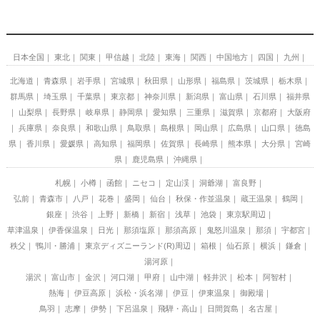
日本全国
東北
関東
甲信越
北陸
東海
関西
中国地方
四国
九州
北海道
青森県
岩手県
宮城県
秋田県
山形県
福島県
茨城県
栃木県
群馬県
埼玉県
千葉県
東京都
神奈川県
新潟県
富山県
石川県
福井県
山梨県
長野県
岐阜県
静岡県
愛知県
三重県
滋賀県
京都府
大阪府
兵庫県
奈良県
和歌山県
鳥取県
島根県
岡山県
広島県
山口県
徳島
県
香川県
愛媛県
高知県
福岡県
佐賀県
長崎県
熊本県
大分県
宮崎
県
鹿児島県
沖縄県
札幌
小樽
函館
ニセコ
定山渓
洞爺湖
富良野
弘前
青森市
八戸
花巻
盛岡
仙台
秋保・作並温泉
蔵王温泉
鶴岡
銀座
渋谷
上野
新橋
新宿
浅草
池袋
東京駅周辺
草津温泉
伊香保温泉
日光
那須塩原
那須高原
鬼怒川温泉
那須
宇都宮
秩父
鴨川・勝浦
東京ディズニーランド(R)周辺
箱根
仙石原
横浜
鎌倉
湯河原
湯沢
富山市
金沢
河口湖
甲府
山中湖
軽井沢
松本
阿智村
熱海
伊豆高原
浜松・浜名湖
伊豆
伊東温泉
御殿場
鳥羽
志摩
伊勢
下呂温泉
飛騨・高山
日間賀島
名古屋