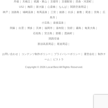
丹後
天橋立
祇園・東山
京都市
京都駅前
四条・河原町
USJ
梅田
新大阪
心斎橋
なんば
関西空港周辺
神戸
淡路島
城崎温泉
有馬温泉
三宮
姫路
白浜
倉敷
尾道
宮島
広
島市
小豆島
道後温泉
阿蘇
出雲
博多
天神
福岡市
湯布院
別府
霧島
奄美大島
石垣島
宮古島
那覇
恩納村
関西空港
那須高原周辺
尾道周辺
お問い合わせ
｜
コンテンツ制作ポリシー
｜
プライバシーポリシー
｜
運営会社
｜
制作チ
ーム
｜
ビストラ
Copyright © 2026 Local Best All Rights Reserved.