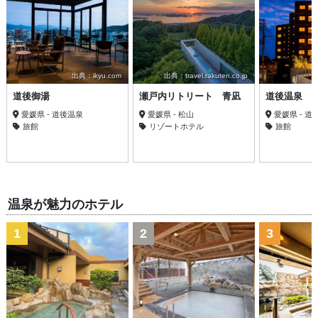
出典：ikyu.com
出典：travel.rakuten.co.jp
道後御湯
瀬戸内リトリート 青凪
道後温泉 
愛媛県 - 道後温泉
愛媛県 - 松山
愛媛県 - 道
旅館
リゾートホテル
旅館
温泉が魅力のホテル
1
2
3