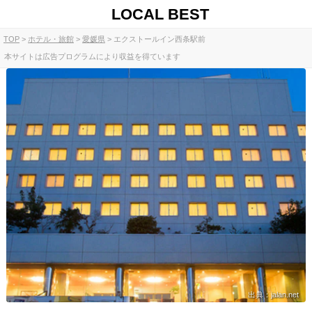
LOCAL BEST
TOP
ホテル・旅館
愛媛県
エクストールイン西条駅前
本サイトは広告プログラムにより収益を得ています
出典：jalan.net