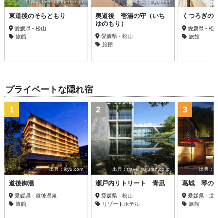
出典：travel.rakuten.co.jp
出典：ikyu.com
東道後のそらともり
奥道後 壱湯の守（いち
くつろぎの
ゆのもり）
愛媛県 - 松山
愛媛県 - 松
愛媛県 - 松山
旅館
旅館
旅館
プライベートな隠れ宿
1
2
3
出典：ikyu.com
出典：travel.rakuten.co.jp
出典：trav
道後御湯
瀬戸内リトリート 青凪
葛城 琴の
愛媛県 - 道後温泉
愛媛県 - 松山
愛媛県 - 道
旅館
リゾートホテル
旅館