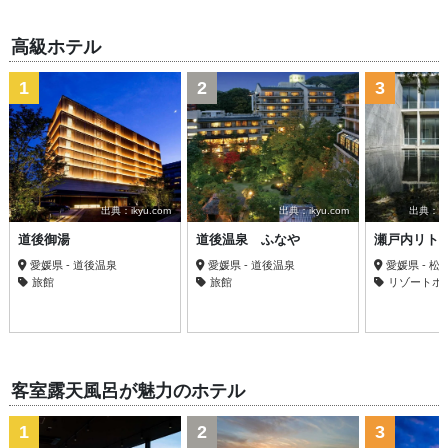
高級ホテル
1
2
3
出典：ikyu.com
出典：ikyu.com
出典：trav
道後御湯
道後温泉 ふなや
瀬戸内リト
愛媛県 - 道後温泉
愛媛県 - 道後温泉
愛媛県 - 松
旅館
旅館
リゾートホ
客室露天風呂が魅力のホテル
1
2
3